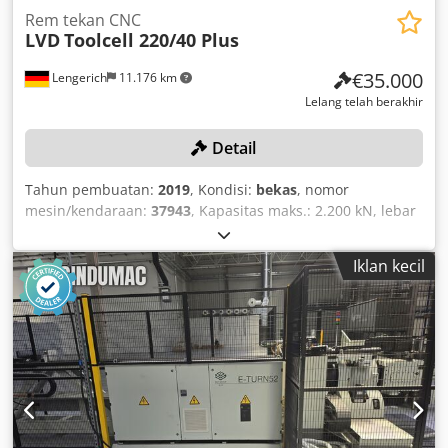
Rem tekan CNC
LVD
Toolcell 220/40 Plus
€35.000
Lengerich
11.176 km
Lelang telah berakhir
Detail
Tahun pembuatan:
2019
, Kondisi:
bekas
, nomor
mesin/kendaraan:
37943
, Kapasitas maks.: 2.200 kN, lebar
kerja: sekitar 400 cm, penghenti yang bergerak secara
otomatis, pengganti alat otomatis, 1 unit gerobak rol
Iklan kecil
bertingkat dengan aksesori. Dedpfozqzakox Aavowa