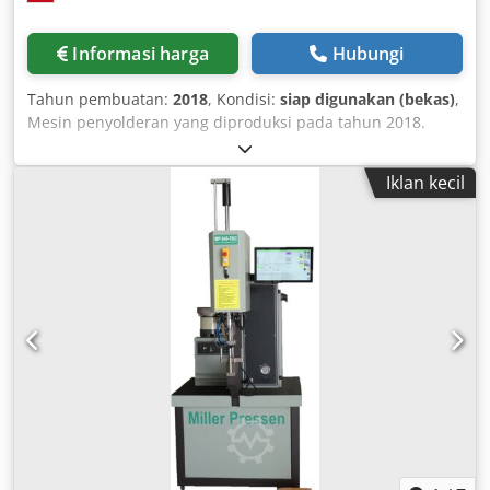
otomatis • Perhitungan biaya • Pembuatan siklus mesin
otomatis • Optimasi urutan pembengkokan otomatis
Informasi harga
Hubungi
Peralatan standar dan peralatan yang disertakan •
Manipulator 3D yang dipasang di tengah • Cengkeram
Tahun pembuatan:
2018
, Kondisi:
siap digunakan (bekas)
,
yang dipasang di kepala untuk menahan dan
Mesin penyolderan yang diproduksi pada tahun 2018.
mengeluarkan benda kerja • Pembengkokan dengan radius
Mesin SCAME BRAZING LINE 50-20-350-GI-DR ini mencapai
variabel • Menara pembengkok 6 posisi • Unit umpan
suhu maksimum 1150 °C dan dioperasikan dengan daya
kawat otomatis • Sled pemrosesan pasca dengan unit
Iklan kecil
listrik 85 kW. Sistem konveyor longitudinal kontinu
pemotong kawat linier, ortogonal • Kapasitas pemotongan
mengangkut komponen secara efisien melalui ruang
kawat: hingga 12 mm (1/2") untuk kawat dengan kekuatan
pemrosesan dengan dimensi 50 x 20 x 350 cm. Jika Anda
tarik 600 MPa (87.000 psi) • Perangkat chamfering kawat
mencari kapasitas penyolderan keras berkualitas tinggi,
Dodpfjzqtgvsx Aavewa • Sesuai dengan standar CE
Anda dapat mempertimbangkan mesin SCAME BRAZING
DH4005-03 • Mesin pelurus pipa dan perangkat pelurus RV
LINE 50-20-350-GI-DR yang kami tawarkan untuk dijual.
DHSD4-02 • Roda pelurus (9+9) dengan alur-V untuk
Hubungi kami untuk informasi lebih lanjut. • Sumber daya:
diameter kawat dari 2 hingga 4 mm DHSD6-02 • Roda
Listrik Djdpfozqctxex Aavswa • Beban termal yang
pelurus (9+9) dengan alur-V untuk diameter kawat dari 4
terhubung: 85 kW • Tegangan suplai: 3 x 400 V pada 50 Hz
hingga 6 mm
• Suhu maksimum: 1150 °C • Suhu operasi: 1120 °C •
Tekanan gas: 30–50 mbar • Atmosfer yang digunakan: Gas
endotermik (ENDO) • Kapasitas produksi: variabel (kg/jam) •
Dimensi ruang pemrosesan (L × T × P): 50 × 20 × 350 cm •
Sistem penggerak dan pemindahan: Sistem konveyor