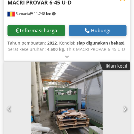
MACRI
PROVAR 6-45 U-D
Rumania
11.248 km
Informasi harga
Hubungi
Tahun pembuatan:
2022
, Kondisi:
siap digunakan (bekas)
,
berat keseluruhan:
4.500 kg
, This MACRI PROVAR 6-45 U-D
was manufactured in 2022. It offers a maximum bending
capacity of Ø 45x4 mm for steel and up to Ø 40x3 mm for
Iklan kecil
stainless steel. With a bending angle of up to 190° and
operating speeds of up to 450 mm/sec on the X-axis, this
tube bending machine ensures precision and efficiency.
Take the opportunity to purchase this MACRI PROVAR 6-45
U-D tube bending machine. Contact us for further
information about this machine. Dwsdpoyzg A Uofx Aavja •
Maximum diameter (steel 450 N/mm²): ∅ 45x4 mm //
maximum diameter (stainless steel 700 N/mm²): ∅ 40x3
mm // Max. diameter (steel 450 N/mm²): 40x35x2 mm •
Tube passage in the chuck: ∅ 45 mm • Usable working
length with tube passage in the chuck: 5100 mm •