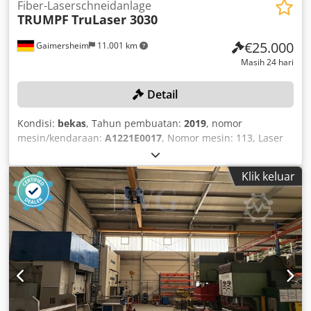
Fiber-Laserschneidanlage
TRUMPF
TruLaser 3030
€25.000
Gaimersheim
11.001 km
Masih 24 hari
Detail
Kondisi:
bekas
, Tahun pembuatan:
2019
, nomor
mesin/kendaraan:
A1221E0017
, Nomor mesin: 113, Laser
TruDisc 4001 (FD27), Nomor seri: L5211E0465, Tahun
pembuatan: 2019, unit pendingin terpisah KLH L0/5TK
Klik keluar
atau RL14/0TK, Nomor seri: H00748 dan seterusnya,
masing-masing tahun pembuatan: 2019, unit pendingin
terpisah untuk laser dan mesin, camfil MF8.5A2, sistem
penyedot debu terpisah, Nomor seri: 855038512, meja
pengganti, sekitar 1,7x3m, sistem sensor optik, unit
kontrol, jam operasional yang tercatat (November 2025)
37.215 jam, laser menyala 22.614 jam. Dwsdpezqzc Ejfx
Aavea