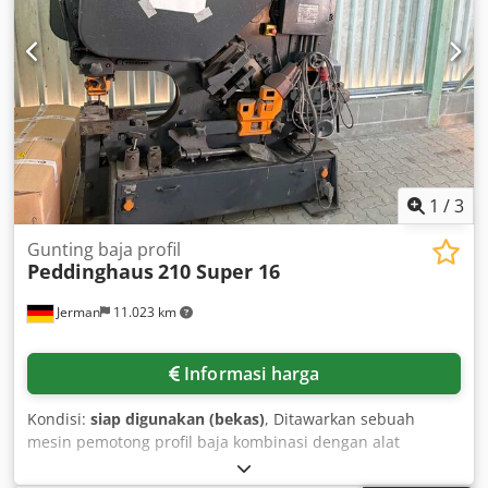
1
/
3
Gunting baja profil
Peddinghaus
210 Super 16
Jerman
11.023 km
Informasi harga
Kondisi:
siap digunakan (bekas)
, Ditawarkan sebuah
mesin pemotong profil baja kombinasi dengan alat
pelubang Peddinghaus untuk melubangi, memotong, dan
membuat lekukan pada baja lembaran, baja profil, dan