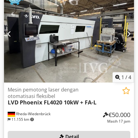
kepala pemotong canggih dengan pengaturan posisi fokus
otomatis, sistem meja tukar otomatis, sistem kontrol dan
penggerak terintegrasi, kontrol layar sentuh Touch-L
dengan layar datar 19", konveyor limbah dengan wadah
penampungan, otomatisasi format besar tipe FL untuk
memuat dan membongkar palet untuk format hingga
4.000 x 2.000 mm pada 2 tingkat, termasuk unit pendingin
Thermotec dan unit filter Camfil. Dwsdpfx Aszqzb Ueavoa
1
/
4
Mesin pemotong laser dengan
otomatisasi fleksibel
LVD
Phoenix FL4020 10kW + FA-L
€50.000
Rheda-Wiedenbrück
11.155 km
Masih 17 jam
Detail