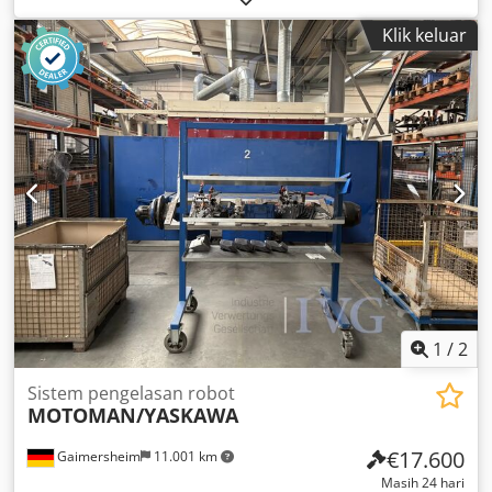
pengangkatan saat operasi berkelanjutan: 19-57/menit,
Klik keluar
jumlah pengangkatan maksimum saat pengangkatan
tunggal: 35/menit, waktu tunda: 0,245 detik, panjang
langkah: 19-250 mm, ruang pemasangan maksimum:
sekitar 480 mm, ukuran meja: sekitar 900x1.200 mm,
dilengkapi dengan sensor optik, pengoperasian dengan
kedua tangan, panel kontrol terpisah, unit kontrol BEUTLER
DATAPLUS 200. Dsdpfx Ajzqzc Soavewa
1
/
2
Sistem pengelasan robot
MOTOMAN/YASKAWA
€17.600
Gaimersheim
11.001 km
Masih 24 hari