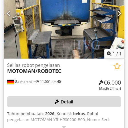
1
/
1
Sel las robot pengelasan
MOTOMAN/ROBOTEC
€6.000
Gaimersheim
11.001 km
Masih 24 hari
Detail
Tahun pembuatan:
2026
, Kondisi:
bekas
, Robot
pengelasan MOTOMAN YR-HP00200-B00, Nomor Seri:
S0M000-1-5, Tahun Pembuatan: 2010, 2 kepala pengelasan