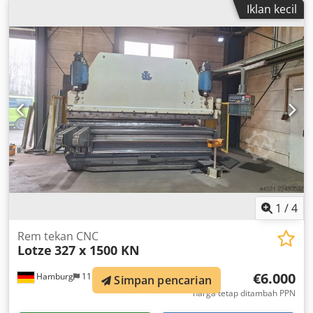
Iklan kecil
baja batangan. Kekuatan pemotongan: sekitar 80 ton,
kapasitas pemotongan: 31 mm pada baja setebal 20 mm,
jarak kerja: 510 mm, diameter maksimum baja bulat: 50
mm, dimensi maksimum baja persegi: 45 mm, dimensi
maksimum baja sudut X/Y/Z: 140 mm/140 mm/13 mm,
berat: sekitar 3400 kg. Pemeriksaan di lokasi
dimungkinkan. Dodpfx Aajzrhhdovswa
1
/
4
Rem tekan CNC
Lotze
327 x 1500 KN
€6.000
Hamburg
11.005 km
Simpan pencarian
harga tetap ditambah PPN