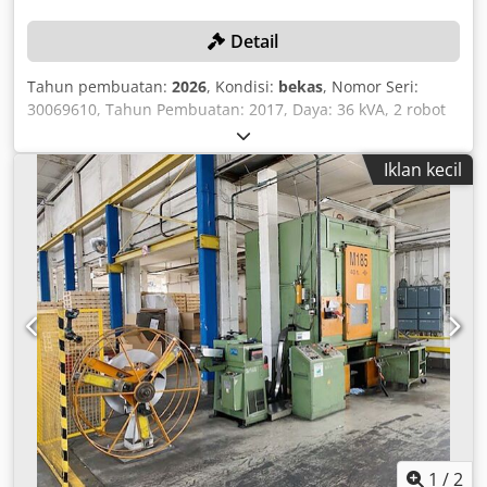
Detail
Tahun pembuatan:
2026
, Kondisi:
bekas
, Nomor Seri:
30069610, Tahun Pembuatan: 2017, Daya: 36 kVA, 2 robot
pengelasan YASKAWA, masing-masing dengan unit kontrol
DX200, Nomor Seri: 17170585, Tahun Pembuatan: 2017,
Iklan kecil
Nomor Seri: 202289, Tahun Pembuatan: 2020, kepala
pengelasan MIG/MAG, pengumpan kawat otomatis, palet
yang dapat diganti dengan perangkat putar, tirai, dengan
penyangga plastik, penutup kisi, sistem sensor cahaya
SICK, kontrol terpusat SIEMENS SIMATIC HMI, panel
sentuh, sistem pemantauan pengelasan SKS Q80. Djdpfx
Aezqzdpjavewa
1
/
2