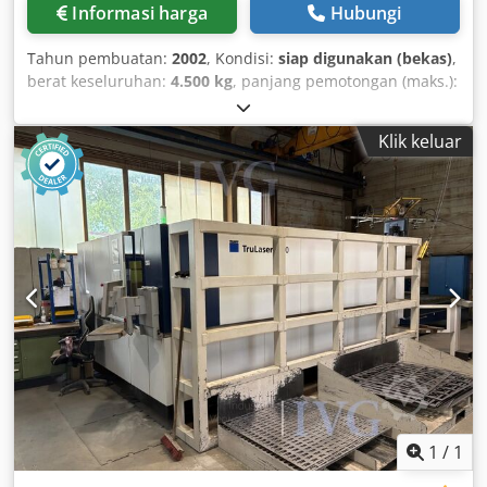
Informasi harga
Hubungi
Tahun pembuatan:
2002
, Kondisi:
siap digunakan (bekas)
,
berat keseluruhan:
4.500 kg
, panjang pemotongan (maks.):
2.080 mm
, ketebalan lembaran (maks.):
6 mm
, Gunting
hidrolik, tahun pembuatan 2002. HERA TS 2000x6 ini
Klik keluar
menawarkan ketebalan lembaran maksimum 6 mm dan
panjang pemotongan 2080 mm. Mesin ini beroperasi
dengan frekuensi langkah 18 langkah per menit dan
ditenagai oleh motor 11 kW. Jika Anda mencari kinerja
pemotongan berkualitas tinggi, pertimbangkan mesin
HERA TS 2000x6 yang kami tawarkan untuk dijual. Hubungi
kami untuk informasi lebih lanjut. Dwodpfx Aezr H
Nmsavsa - Frekuensi langkah: 18 1/menit - Daya motor: 11
kW - Tingkat kebisingan: < 70 dB(A) - Jenis arus: 3~ Arus
bolak-balik - Tegangan operasi: 400 VAC - Tegangan
kontrol: 24 VDC - Frekuensi: 50 Hz - Sekering/Pengaman: 32
A
1
/
1