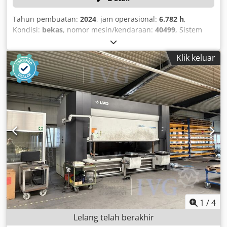
Tahun pembuatan:
2024
, jam operasional:
6.782 h
,
Kondisi:
bekas
, nomor mesin/kendaraan:
40499
, Sistem
pemotongan laser serat untuk pelat format besar dengan
konstruksi rangka, ukuran pelat hingga 4.065 x 2.025 mm,
Klik keluar
rentang gerak x: 4.200 mm, y: 2.070 mm, z: 130 mm,
sumber laser IPG berdaya tinggi dengan daya 10 kW,
kepala pemotong canggih dengan pengaturan posisi fokus
otomatis, sistem meja tukar otomatis, sistem kontrol dan
penggerak terintegrasi, kontrol layar sentuh Touch-L
dengan layar datar 19", konveyor limbah dengan wadah
penampungan, otomatisasi format besar tipe FL untuk
memuat dan membongkar palet untuk format hingga
4.000 x 2.000 mm pada 2 tingkat, termasuk unit pendingin
Thermotec dan unit filter Camfil. Dwodpfozqzcfjx Aavja
1
/
4
Lelang telah berakhir