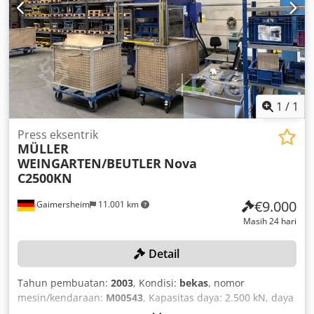
1
/
1
Press eksentrik
MÜLLER
WEINGARTEN/BEUTLER
Nova
C2500KN
€9.000
Gaimersheim
11.001 km
Masih 24 hari
Detail
Tahun pembuatan:
2003
, Kondisi:
bekas
, nomor
mesin/kendaraan:
M00543
, Kapasitas daya: 2.500 kN, daya
nominal: 18,5 kW, berat mesin: 25.000 kg, jumlah