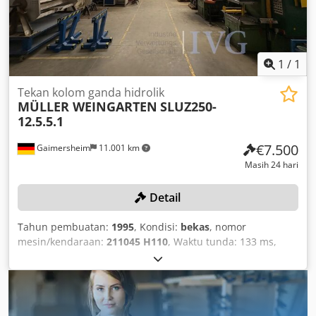
1
/
1
Tekan kolom ganda hidrolik
MÜLLER WEINGARTEN
SLUZ250-
12.5.5.1
€7.500
Gaimersheim
11.001 km
Masih 24 hari
Detail
Tahun pembuatan:
1995
, Kondisi:
bekas
, nomor
mesin/kendaraan:
211045 H110
, Waktu tunda: 133 ms,
gaya tekan: 2.500 kN, unit kontrol, pengoperasian dengan
kedua tangan, sensor cahaya tambahan, lemari kontrol
terpisah, 1 meja kerja dengan penjepit dua rahang Garant
yang terpasang, tempat penyimpanan. Dedpjzqzcrefx
Aavowa