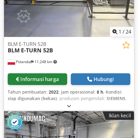
1
/
24
BLM E-TURN 52B
BLM
E-TURN 52B
Polandia
11.248 km
Informasi harga
Hubungi
Tahun pembuatan:
2022
, jam operasional:
8 h
, Kondisi:
siap digunakan (bekas)
, produsen pengendali:
SIEMENS
,
model controller:
SIMATIC HMI
, Mesin pembengkokan
pipa CNC bertenaga listrik penuh, tahun pembuatan 2022.
Iklan kecil
BLM E-TURN 52B ini dilengkapi dengan kontrol CNC
Siemens Simotion dan menawarkan fungsi pembengkokan
canggih, termasuk pembengkokan dengan radius tetap,
radius variabel, dan beberapa radius. Mesin ini dirancang