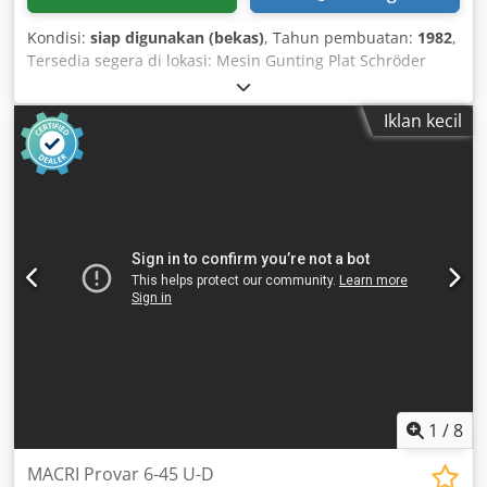
Kondisi:
siap digunakan (bekas)
, Tahun pembuatan:
1982
,
Tersedia segera di lokasi: Mesin Gunting Plat Schröder
Kapasitas 2500 x 4 mm Panjang potongan 2550 mm
Ketebalan material hingga 4 mm Penghenti belakang
Iklan kecil
elektrik 1000 mm Dedpfx Aaozr T Atjvjwa Daya 5,5 kW Berat
3,5 ton Harga Euro 4.750,— ditambah PPN, diambil di
lokasi.
1
/
8
MACRI Provar 6-45 U-D