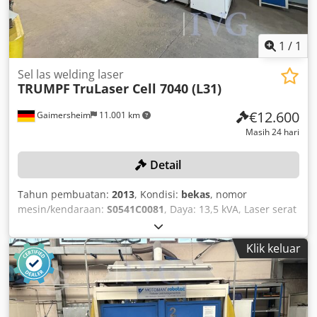
1
/
1
Sel las welding laser
TRUMPF
TruLaser Cell 7040 (L31)
€12.600
Gaimersheim
11.001 km
Masih 24 hari
Detail
Tahun pembuatan:
2013
, Kondisi:
bekas
, nomor
mesin/kendaraan:
S0541C0081
, Daya: 13,5 kVA, Laser serat
TRUMPF TruDisc 3001, Nomor: L3211M0613S, Tahun
pembuatan: 2013, Daya laser: 3.000 W, Daya: 20 kVA,
Klik keluar
lemari kontrol RITTAL terpisah, dengan unit pendingin
RIEDEL, unit kontrol, 2 posisi pemrosesan, jumlah jam
operasional yang tercatat (November 2025): 71.954 jam,
laser aktif 55.034 jam. Dwodpfozqzcxox Aavea