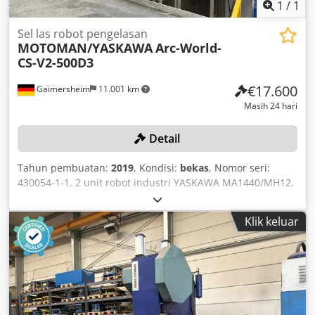
1
/
1
Sel las robot pengelasan
MOTOMAN/YASKAWA
Arc-World-
CS-V2-500D3
€17.600
Gaimersheim
11.001 km
Masih 24 hari
Detail
Tahun pembuatan:
2019
, Kondisi:
bekas
, Nomor seri:
430054-1-1, 2 unit robot industri YASKAWA MA1440/MH12,
masing-masing dilengkapi dengan unit kontrol DX200,
nomor seri: 193423 / 193421, masing-masing dilengkapi
Klik keluar
dengan pengumpan kawat, palet pengganti, dengan meja
putar, penutup, kontrol jarak jauh, penutup dengan
jendela atas, sistem penghalang cahaya, termasuk 1 rak
logam, ukuran sekitar 100x100x150 cm, 1 meja kerja,
ukuran sekitar 100x100x100 cm. Dsdpfx Aezqzdceavswa