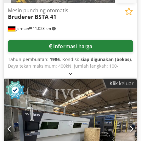
Mesin punching otomatis
Bruderer
BSTA 41
Jerman
11.023 km
Informasi harga
Tahun pembuatan:
1986
, Kondisi:
siap digunakan (bekas)
,
Daya tekan maksimum: 400kN, jumlah langkah: 100-
1200/menit, daya sambungan: 18kW, sambungan udara
bertekanan: R 1/2 inci, 6-10 bar, langkah yang dapat
Klik keluar
disesuaikan: 13, 15, 19, 25, 32, 38, 44, 51, 57mm, langkah
tetap maksimum (versi khusus): 57mm, penyetelan tinggi
plunger: 60mm, tinggi pemasangan alat: 4 Mm 677, lebar
maksimum bukaan pemasangan alat: 690mm, lebar
maksimum jalur sabuk: 190mm, tinggi jalur sabuk di atas
pelat penjepit: 60-140mm, bukaan alas: 640x220mm, pelat
penjepit bawah: 4 Mm 671, pelat penjepit atas: 4 Mm 672,
dimensi pemasangan: 4 Mm 667, panjang: 1695mm, lebar:
2185mm, tinggi: 3010mm, berat dengan mekanisme