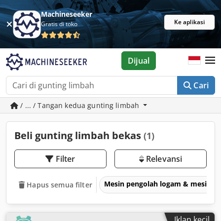
Machineseeker
Ke aplikasi
Gratis di toko
Dijual
Cari
/ ... / Tangan kedua gunting limbah
Beli gunting limbah bekas
(1)
Filter
Relevansi
Mesin pengolah logam & mesin p
Hapus semua filter
Iklan kecil