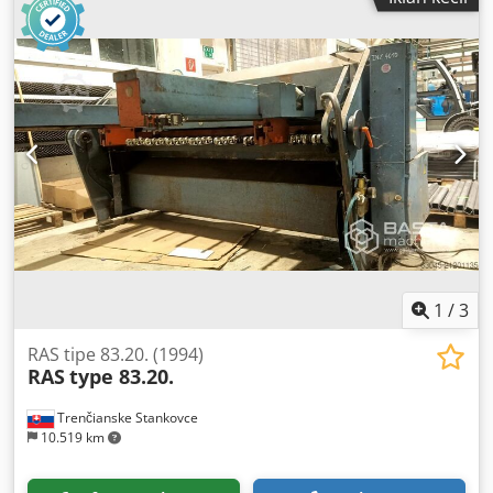
1
/
3
RAS tipe 83.20. (1994)
RAS
type 83.20.
Trenčianske Stankovce
10.519 km