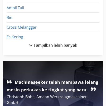
Ambil Tali
Bin
Cross Melanggar
Es Kering
Tampilkan lebih banyak
Es Kering Peledakan Mesin
Fngj 20
Generator Las
Gkt 60
Machineseeker telah membawa lelang
Gula
mesin perkakas ke tingkat yang baru.
Gula-Gula
Christoph Bobe, Amann Werkzeugmaschinen
GmbH
Gunting Angkat Mobil