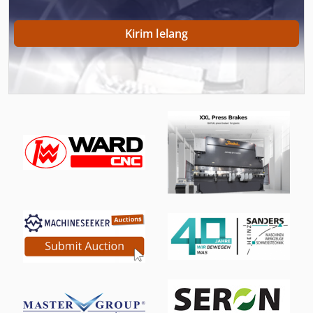
Gunting Plat
Kirim lelang
Idx 23
Las-
Lemari Es
Limbah Ban
Mesin Es
Ng 200
Pengelasan Sel
Profil Gunting
Sel Beku
Tanda Tangan