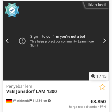
manufacturing, apparel production -Kannegiesser System:
Iklan kecil
BRILKA -Kannegiesser: Collar cutting and turning. -
pneumatic: foot switch Cjdpfsf D Az Nox Aahoha -
Dimensions: 520/900/H1190 mm -Weight: 33 kg
1
/
15
Penyebar lem
VEB Jonsdorf
LAM 1300
€3.850
Wiefelstede
11.134 km
harga tetap ditambah PPN