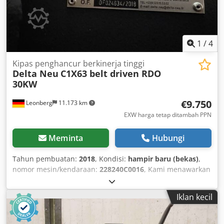
1
/
4
Kipas penghancur berkinerja tinggi
Delta Neu
C1X63 belt driven RDO
30KW
€9.750
Leonberg
11.173 km
EXW harga tetap ditambah PPN
Meminta
Hubungi
Tahun pembuatan:
2018
, Kondisi:
hampir baru (bekas)
,
nomor mesin/kendaraan:
228240C0016
, Kami menawarkan
kipas penghancur berkinerja tinggi Delta Neu C1X63 yang
digerakkan oleh sabuk, dengan daya 30 kW, kondisi seperti
Iklan kecil
baru, tahun pembuatan 2018. Produsen: Delta NEU Model:
C1X63, digerakkan oleh sabuk, RDO 30kW Tahun
Pembuatan: 2018 Daya: 30 kW Kecepatan putar