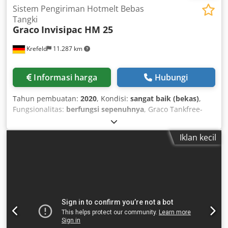
Sistem Pengiriman Hotmelt Bebas
Tangki
Graco
Invisipac HM 25
Krefeld
11.287 km
Informasi harga
Hubungi
Tahun pembuatan:
2020
, Kondisi:
sangat baik (bekas)
,
Fungsionalitas:
berfungsi sepenuhnya
, Graco Tankfree-
Heißleimzuführsystem Invisipac HM 25 Baujahr 2020 Zum
Fördern und Dosieren von Hotmelt-Klebstoffgranulat.
Iklan kecil
Ausschließlich für den professionellen Einsatz. Max.
Arbeitsdruck: 1200 psi (8,3 MPa, 83 bar) Csdjwigbmjpfx
Aahjha Max. Betriebstemperatur Fluid: 400°F (204°C) Max.
Luft-Eingangsdruck: 100 psi (0,7 MPa, 7 bar) Nachweisliche
Klebstoffeinsparungen, unerreichte Zuverlässigkeit. Im
Gegensatz zu herkömmlichen Tanks und vielen "tanklosen"
Systemen sorgt die patentierte Melt-on-Demand-
Technologie des InvisiPac-Systems für einen konstanten
Klebstofffluss, der schnell schmilzt und sofort dosiert wird.