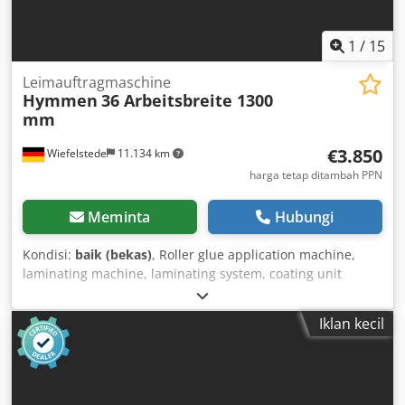
1
/
15
Leimauftragmaschine
Hymmen
36 Arbeitsbreite 1300
mm
€3.850
Wiefelstede
11.134 km
harga tetap ditambah PPN
Meminta
Hubungi
Kondisi:
baik (bekas)
, Roller glue application machine,
laminating machine, laminating system, coating unit
Chedpfx Aasirnwbshea -Manufacturer: Hymmen, glue
application/coating machine type 36 -Working width: 1300
Iklan kecil
mm -Roller diameter: Ø175 x 1300 mm / Ø235 x 1300 mm /
Ø85 x 1300 mm -Individual components: see photos -
Dimensions: 2230/1100/H1410 mm -Weight: 1260 kg