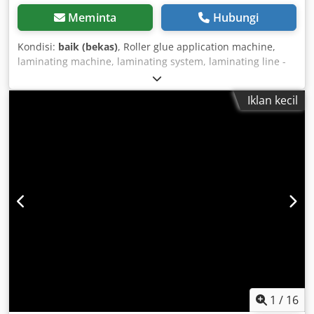
Meminta
Hubungi
Kondisi:
baik (bekas)
, Roller glue application machine,
laminating machine, laminating system, laminating line -
Manufacturer: VEB Jonsdorf Chsdpfx Ajranl Toahsa -Type:
LAM 1300 -Working width: 1300 mm -Number of rollers: 4
Iklan kecil
pcs -Roller diameter: Ø235 x 1310 mm / Ø170 x 1310 mm -
Connected load: 2.2 kW -Dimensions: 2470/1000/H1390
mm -Weight: 1300 kg
1
/
16