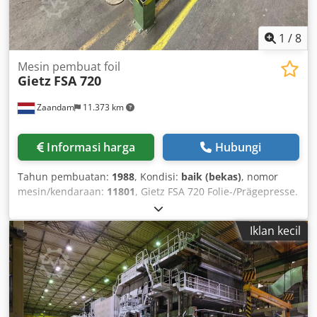
1
/
8
Mesin pembuat foil
Gietz
FSA 720
Zaandam
11.373 km
Informasi harga
Hubungi
Tahun pembuatan:
1988
, Kondisi:
baik (bekas)
, nomor
mesin/kendaraan:
11801
, Gietz FSA 720 Folie-/Prägepresse.
Bogenformat 720x520 mm, minimales Bogenformat
297x210 mm, Doppelbogenkontrolle, Presskraft 120 t, max.
Iklan kecil
Geschwindigkeit 5.000 Bogen/h, Stapelhöhe 950 mm bei
max. 700 kg, Stapelhöhe am Ausleger 700 mm,
Maschinenabmessungen 380x280x195 cm. Maschinen-Nr.:
11801 Chsdownqrgspfx Aahoa