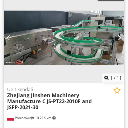
Lebar: 4800 mm * Kecepatan: maks 1400 m/menit *
Diameter gulungan jumbo: maks. 2600 mm Cjdpozdn H
Defx Aahjha * Berat pelapisan: 6–14 g/m² (per sisi) *
Sistem QCS: Lippke | Honeywell * Sistem DCS: Siemens |
Teleperm
1
/
11
Unit kendali
Zhejiang Jinshen Machinery
Manufacture C
JS-PT22-2010F and
JSFP-2021-30
Poniatowa
10.216 km