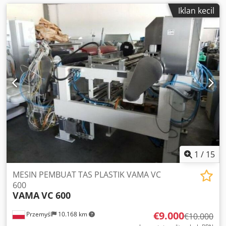
Iklan kecil
1
/
15
MESIN PEMBUAT TAS PLASTIK VAMA VC
600
VAMA
VC 600
€9.000
Przemyśl
10.168 km
€10.000