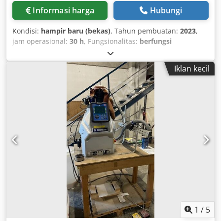
Informasi harga
Hubungi
Kondisi:
hampir baru (bekas)
, Tahun pembuatan:
2023
,
jam operasional:
30 h
, Fungsionalitas:
berfungsi
sepenuhnya
, nomor mesin/kendaraan:
JSUP-1703
, DE
Csdpfxezb Uwlo Aahjha
Iklan kecil
1
/
5