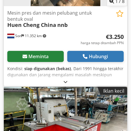
1
/
8
Mesin pres dan mesin pelubang untuk
bentuk oval
Huen Cheng China
nnb
€3.250
Son
11.352 km
harga tetap ditambah PPN
Meminta
Hubungi
Kondisi:
siap digunakan (bekas)
, Dari 1991 hingga terakhir
digunakan dan jarang mengalami masalah meskipun
merupakan mesin China tahun 90-an, mesin punch dan
riveting untuk lubang oval. Chodpfxsx Nd U Dj Aahea
Iklan kecil