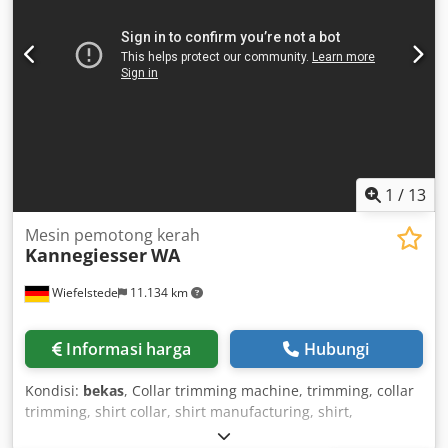
1
/
13
Mesin pemotong kerah
Kannegiesser
WA
Wiefelstede
11.134 km
Informasi harga
Hubungi
Kondisi:
bekas
, Collar trimming machine, trimming, collar
trimming, shirt collar, shirt manufacturing, shirt,
pneumatic, textile production, textile machine, garment