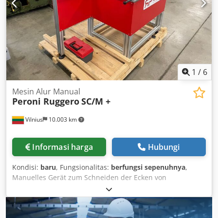
1
/
6
Mesin Alur Manual
Peroni Ruggero
SC/M +
Vilnius
10.003 km
Informasi harga
Hubungi
Kondisi:
baru
, Fungsionalitas:
berfungsi sepenuhnya
,
Manuelles Gerät zum Schneiden der Ecken von
Kartonzuschnitten und zum Herstellen von V- und U-
förmigen Nuten. Ideal für Musteranfertigungen und
Kleinserien. Chsdpfx Aow Ad N Ujahja Eckengröße: max.