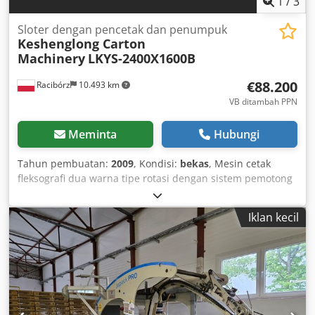
1
/
3
Sloter dengan pencetak dan penumpuk
Keshenglong Carton
Machinery
LKYS-2400X1600B
€88.200
Racibórz
10.493 km
VB ditambah PPN
Meminta
Hubungi
Tahun pembuatan:
2009
, Kondisi:
bekas
, Mesin cetak
fleksografi dua warna tipe rotasi dengan sistem pemotong
dan penumpuk terintegrasi. SPESIFIKASI TEKNIS: Tahun
pembuatan: 2009 Nomor pabrik: 0904K02 Kecepatan
Iklan kecil
maksimum: 70 lembar/menit Kecepatan ekonomis: 50
lembar/menit Ukuran lembar maksimum: 3000 x 2000 mm
Ukuran lembar minimum: 600 x 350 mm Ukuran cetak
maksimum: 2900 x 1900 mm Ketebalan karton: 2-10 mm
Ketebalan pelat cetak: 4-7 mm Koreksi sumbu: ± 8 mm
Panjang alur maksimum: 350 mm Lebar alur: 7 mm Motor
utama: 7,5 KW Chodpfx Aajhbvq Hohea Daya total: 15 kW