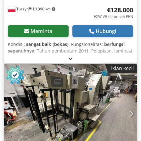
1.300mm - Berat: 6.000kg ; 3.500kg
€128.000
Tuszyn
10.390 km
EXW VB ditambah PPN
Meminta
Hubungi
Kondisi:
sangat baik (bekas)
, Fungsionalitas:
berfungsi
sepenuhnya
, Tahun pembuatan:
2011
, Pelapisan, laminasi
– unwinder tambahan untuk laminasi. Korona treatment –
selama pelapisan film dengan dispersi berbasis air. Lebar
Iklan kecil
kerja – 1700 mm. Kecepatan pelapisan: 0-100 m/menit.
Material dalam bentuk gulungan. Bahan baku – kertas (50-
300 g/m2), film (0,023-0,10 mm). Substansi – lem berbasis
pelarut, lem berbasis air. Chodsxwaikopfx Aahja Jenis
pelapisan – head pelapis: batang Mayer, roll aniloks, roll
celah. Pengering – panjang 18 m, 7 zona pengeringan,
suhu 30°C-170°C, pengeringan gas (blower). Diameter
gulungan maksimum: 1400 mm. Set termasuk unit
pembangkit udara panas. Deskripsi detail tambahan
tersedia atas permintaan pelanggan.