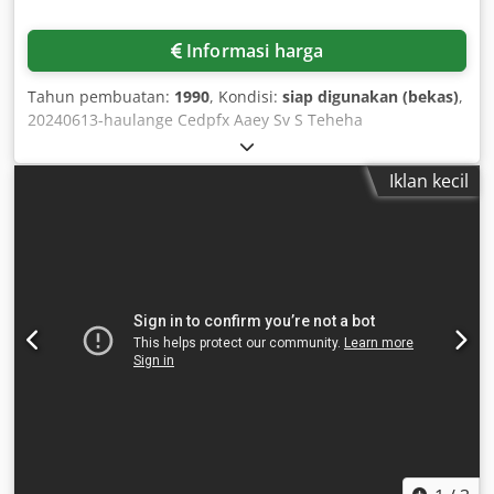
Informasi harga
Tahun pembuatan:
1990
, Kondisi:
siap digunakan (bekas)
,
20240613-haulange Cedpfx Aaey Sv S Teheha
Iklan kecil