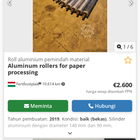
1
/
6
Roll aluminium pemindah material
Aluminum rollers for paper
processing
€2.600
Fertőszéplak
10.614 km
harga tetap ditambah PPN
Meminta
Hubungi
Tahun pembuatan:
2019
, Kondisi:
baik (bekas)
, Silinder
aluminium dengan diameter 140 mm dan 90 mm,
ketebalan dinding 5 mm; cincin penjepit mengamankan
ujung poros 50 mm yang dikecilkan menjadi 45 mm;