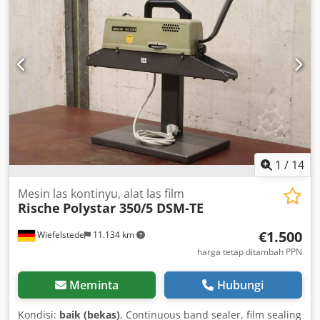
maksimum: 2700 RPM Tegangan: 3×400 V Jika Anda
memiliki pertanyaan atau membutuhkan informasi lebih
lanjut, jangan ragu untuk mengirimkan pesan atau
menghubungi kami. Kipas penghancur berkinerja tinggi ini
dikemas dalam kemasan aslinya dan belum pernah
digunakan. Buku panduan/instruksi pengoperasian dalam
bahasa Jerman tersedia. Mesin ini berada di 59823
Arnsberg. Chedpfx Aaozn Ulbehsa
1
/
14
Mesin las kontinyu, alat las film
Rische
Polystar 350/5 DSM-TE
€1.500
Wiefelstede
11.134 km
harga tetap ditambah PPN
Meminta
Hubungi
Kondisi:
baik (bekas)
, Continuous band sealer, film sealing