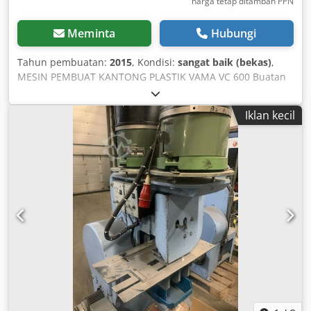
harga tetap ditambah PPN
Meminta
Hubungi
Tahun pembuatan:
2015
, Kondisi:
sangat baik (bekas)
,
MESIN PEMBUAT KANTONG PLASTIK VAMA VC 600 Buatan
Jerman, tahun 2015. Data teknis Produsen: VAMA GmbH
Model: VC 600 Tahun produksi: 2015 Parameter teknis
Iklan kecil
Lebar film maksimum: 600 mm Panjang maksimum
kantong: 1200 mm Ketebalan film: 25-80 μm (las)
Kapasitas: 60 - 90 kantong per menit Rol penggiling 2
dengan diameter rol: 700 mm Posisi penumpukan: 25-50
buah Mesin untuk produksi kantong plastik Cedpog D
Arnofx Aahoha Kondisi sangat baik, berlokasi di Polandia.