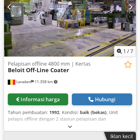
1
/
7
Pelapisan offline 4800 mm | Kertas
Beloit
Off-Line Coater
Lanaken
11.358 km
Informasi harga
Hubungi
Tahun pembuatan:
1992
, Kondisi:
baik (bekas)
, Unit
pelapis offline dengan 2 stasiun pelapisan dan
pengeringan. Profilisasi, pengukuran kelembapan dengan
radiasi inframerah elektrik atau pengukuran impuls
Iklan kecil
(Voith). Fitur: * Kapasitas: maks. ~184.000 ton/tahun *