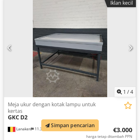
Iklan kecil
panjang tabung: minimal 2720 mm, maksimal 2800 mm. 27
unit silinder diameter 90 mm. 6 unit silinder diameter 140
mm. Harga berlaku untuk jumlah total. Csdpfx Aaoy Nc H
Eehsha
1
/
4
Meja ukur dengan kotak lampu untuk
kertas
GKC
D2
Simpan pencarian
€3.000
Lanaken
11.359 km
harga tetap ditambah PPN