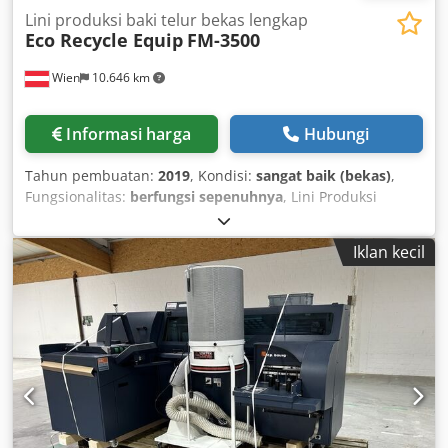
Lini produksi baki telur bekas lengkap
Eco Recycle Equip
FM-3500
Wien
10.646 km
Informasi harga
Hubungi
Tahun pembuatan:
2019
, Kondisi:
sangat baik (bekas)
,
Fungsionalitas:
berfungsi sepenuhnya
, Lini Produksi
Nampan Telur Bekas Lengkap (Pulp Cetak) – 3.500
buah/jam Lini produksi pulp cetak bekas lengkap untuk
Iklan kecil
pembuatan nampan telur dan berbagai macam kemasan
serat cetak. Lini ini dalam kondisi kerja yang sangat baik
dan siap untuk dipasang serta digunakan dalam produksi
segera. Chsdpfxezlbm Ho Aahea Kapasitas produksi:
Hingga 3.500 buah/jam (nampan telur 30 sel) Sekitar
77.000 buah/hari Sekitar 1.925.000 buah/bulan Lini ini
dapat memproduksi: Nampan telur 30 sel Nampan telur
20 sel dan 20A Kotak telur untuk 6, 10, 12, 15, dan 18 telur
(dengan cetakan yang sesuai) Nampan buah Pembawa