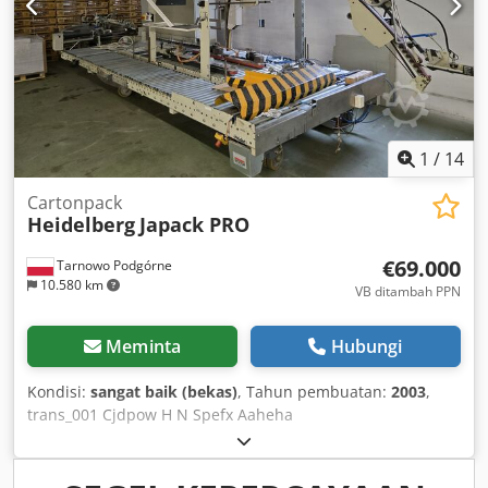
Dimensi: 6000 mm x 3050 mm x 1900 mm Berat: 28.000 kg
DESKRIPSI: Harga termasuk biaya pemasangan, teknologi,
pelatihan, dan garansi awal.
1
/
14
Cartonpack
Heidelberg
Japack PRO
€69.000
Tarnowo Podgórne
10.580 km
VB ditambah PPN
Meminta
Hubungi
Kondisi:
sangat baik (bekas)
, Tahun pembuatan:
2003
,
trans_001 Cjdpow H N Spefx Aaheha