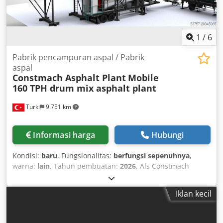
1
/
6
Pabrik pencampuran aspal / Pabrik
aspal
Constmach Asphalt Plant
Mobile
160 TPH drum mix asphalt plant
Turki
9.751 km
Informasi harga
Hubungi
Kondisi:
baru
, Fungsionalitas:
berfungsi sepenuhnya
,
warna:
lain
, Tahun pembuatan:
2026
, Als Constmach
entwickeln wir mobile Asphaltmischanlagen, die
Flexibilität, Schnelligkeit und Effizienz für Infrastruktur-
Iklan kecil
und Straßenbauprojekte bieten. Dank ihres mobilen
Designs lassen sich unsere Anlagen einfach von einer
Baustelle zur nächsten transportieren und ermöglichen