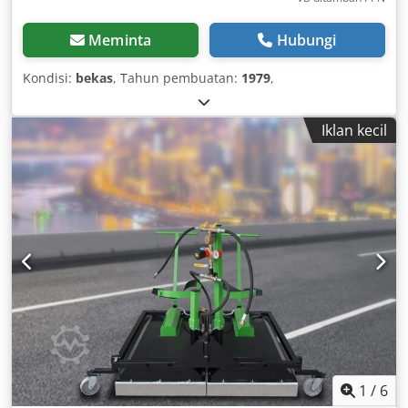
Meminta
Hubungi
Kondisi:
bekas
, Tahun pembuatan:
1979
,
Iklan kecil
1
/
6