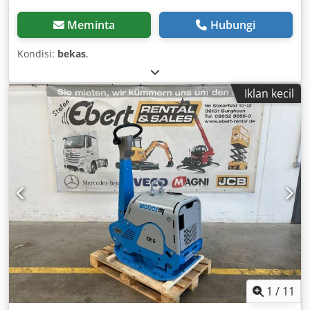
Meminta
Hubungi
Kondisi:
bekas
,
Iklan kecil
1
/
11