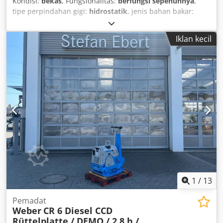
Kondisi:
bekas
, Fungsionalitas:
berfungsi sepenuhnya
,
tipe perpindahan gigi:
hidrostatik
, jenis bahan bakar:
diesel
, warna:
putih
, konfigurasi gandar:
4x2
, jumlah
tempat duduk:
1
, suspensi:
baja
, Tahun pembuatan:
2013
,
Iklan kecil
jam operasional:
64 h
, Perlengkapan:
kopling trailer, kunci
diferensial
,
1
/
13
Pemadat
Weber
CR 6 Diesel CCD
Rüttelplatte / DEMO / 2.8 h /