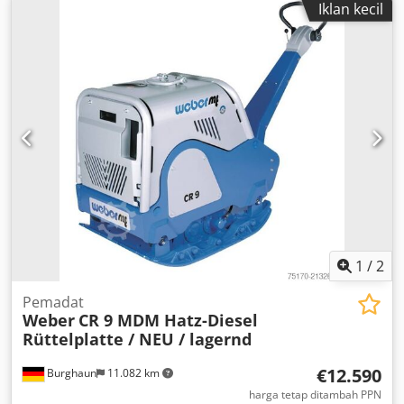
Iklan kecil
1
/
2
Pemadat
Weber
CR 9 MDM Hatz-Diesel
Rüttelplatte / NEU / lagernd
€12.590
Burghaun
11.082 km
harga tetap ditambah PPN