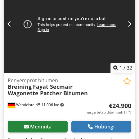
1
/
32
Penyemprot bitumen
Breining
Fayat Secmair
Wagonette Patcher Bitumen
€24.900
Wendelstein
11.006 km
harga tetap ditambah PPN
Meminta
Hubungi