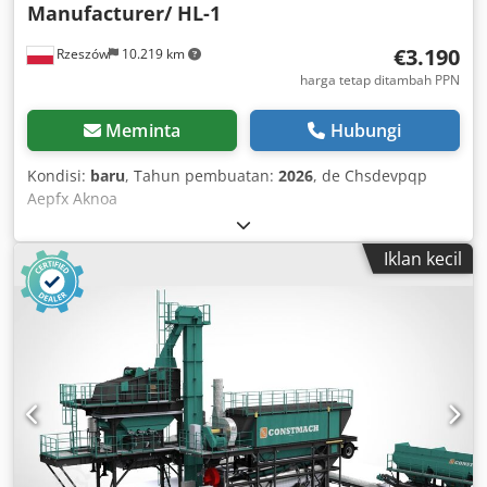
Manufacturer/ HL-1
€3.190
Rzeszów
10.219 km
harga tetap ditambah PPN
Meminta
Hubungi
Kondisi:
baru
, Tahun pembuatan:
2026
, de Chsdevpqp
Aepfx Aknoa
Iklan kecil