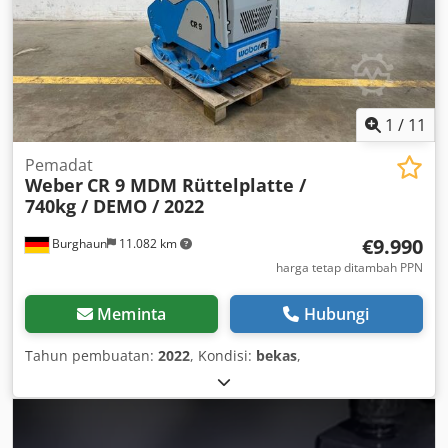
1
/
11
Pemadat
Weber
CR 9 MDM Rüttelplatte /
740kg / DEMO / 2022
€9.990
Burghaun
11.082 km
harga tetap ditambah PPN
Meminta
Hubungi
Tahun pembuatan:
2022
, Kondisi:
bekas
,