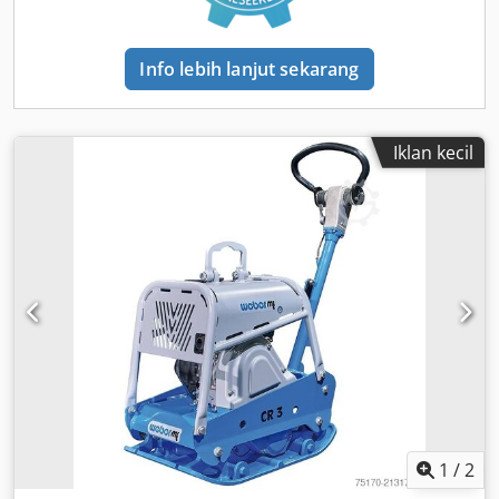
Info lebih lanjut sekarang
Iklan kecil
1
/
2