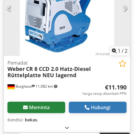
1
/
2
Pemadat
Weber
CR 8 CCD 2.0 Hatz-Diesel
Rüttelplatte NEU lagernd
€11.190
Burghaun
11.082 km
harga tetap ditambah PPN
Meminta
Hubungi
Kondisi:
bekas
,