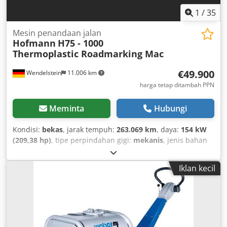
1
/
35
Mesin penandaan jalan
Hofmann
H75 - 1000
Thermoplastic Roadmarking Mac
€49.900
Wendelstein
11.006 km
harga tetap ditambah PPN
Meminta
Hubungi
Kondisi:
bekas
, jarak tempuh:
263.069 km
, daya:
154 kW
(209,38 hp)
, tipe perpindahan gigi:
mekanis
, jenis bahan
bakar:
diesel
, warna:
oranye
, berat keseluruhan:
16.000
kg
, berat kosong:
9.840 kg
, jumlah tempat duduk:
3
,
Iklan kecil
pendaftaran pertama:
06/2002
, Tahun pembuatan:
2002
,
jam operasional:
10.533 h
, Perlengkapan:
hidrolik, kabin,
lampu depan tambahan
,