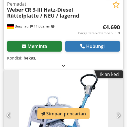
Pemadat
Weber
CR 3-III Hatz-Diesel
Rüttelplatte / NEU / lagernd
€4.690
Burghaun
11.082 km
harga tetap ditambah PPN
Meminta
Hubungi
Kondisi:
bekas
,
Iklan kecil
Simpan pencarian