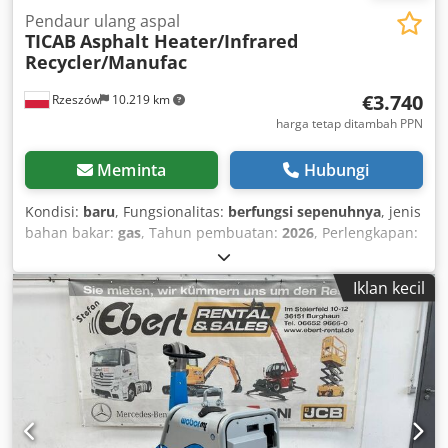
Pendaur ulang aspal
TICAB
Asphalt Heater/Infrared
Recycler/Manufac
€3.740
Rzeszów
10.219 km
harga tetap ditambah PPN
Meminta
Hubungi
Kondisi:
baru
, Fungsionalitas:
berfungsi sepenuhnya
, jenis
bahan bakar:
gas
, Tahun pembuatan:
2026
, Perlengkapan:
4-dalam-1 sekop
, Infrared-Asphalt-Heater-MIRA-1 Chedpfx
Aeq Rcrqoknja
Iklan kecil