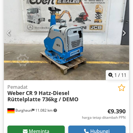
1
/
11
Pemadat
Weber
CR 9 Hatz-Diesel
Rüttelplatte 736kg / DEMO
€9.390
Burghaun
11.082 km
harga tetap ditambah PPN
Meminta
Hubungi