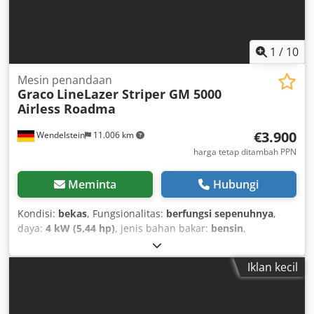
1
/
10
Mesin penandaan
Graco
LineLazer Striper GM 5000
Airless Roadma
€3.900
Wendelstein
11.006 km
harga tetap ditambah PPN
Meminta
Hubungi
Kondisi:
bekas
, Fungsionalitas:
berfungsi sepenuhnya
,
daya:
4 kW (5,44 hp)
, jenis bahan bakar:
bensin
,
Iklan kecil