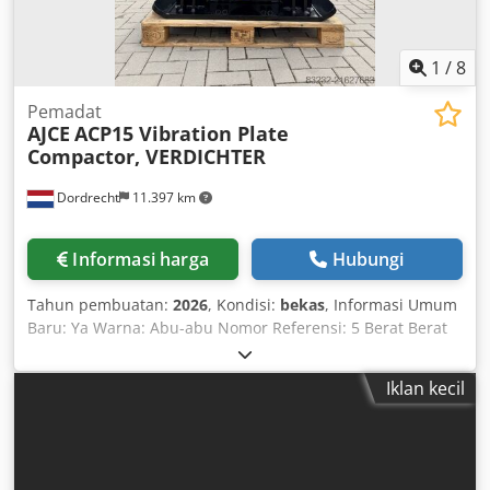
1
/
8
Pemadat
AJCE
ACP15 Vibration Plate
Compactor, VERDICHTER
Dordrecht
11.397 km
Informasi harga
Hubungi
Tahun pembuatan:
2026
, Kondisi:
bekas
, Informasi Umum
Baru: Ya Warna: Abu-abu Nomor Referensi: 5 Berat Berat
kosong: 650 kg Fungsional Dimensi ruang kargo: 120 x 80 x
60 cm Tanda CE: ya Kondisi Kondisi umum: sangat baik
Iklan kecil
Kondisi teknis: sangat baik Kondisi visual: sangat baik
Informasi Tambahan Ketentuan pengiriman: EXW
Chjdpfsyya Hdox Aknja Negara produksi: KR Informasi
Tambahan Hubungi Ö. Inalkac untuk mendapatkan
informasi lebih lanjut.