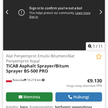
1
/
11
Alat Penyemprot Emulsi Bitumen/Alat
Penyemprot Aspal
TICAB
Asphalt Sprayer/Bitum
Sprayer BS-500 PRO
€9.130
Rzeszów
10.219 km
harga tetap ditambah PPN
Meminta
Hubungi
Kondisi:
baru
, Fungsionalitas:
berfungsi sepenuhnya
,