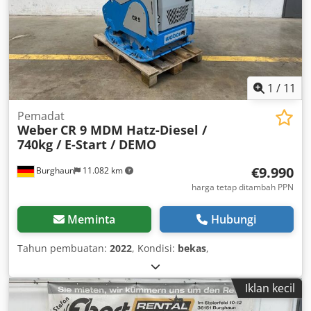
1
/
11
Pemadat
Weber
CR 9 MDM Hatz-Diesel /
740kg / E-Start / DEMO
€9.990
Burghaun
11.082 km
harga tetap ditambah PPN
Meminta
Hubungi
Tahun pembuatan:
2022
, Kondisi:
bekas
,
Iklan kecil