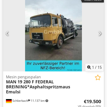
1
/
15
Mesin pengaspalan
MAN
19 280 F FEDERAL
BREINING*Asphaltspritzmaus
Emulsi
€19.500
Schlierbach
11.137 km
VB ditambah PPN