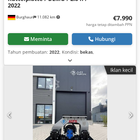
2022
€7.990
Burghaun
11.082 km
harga tetap ditambah PPN
Meminta
Hubungi
Tahun pembuatan:
2022
, Kondisi:
bekas
,
Iklan kecil