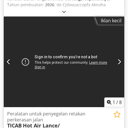
Tahun pembuatan:
2026
, de Cjdovuaccopfx Aknoha
Iklan kecil
1
/
8
Peralatan untuk penyegelan retakan
perkerasan jalan
TICAB
Hot Air Lance/