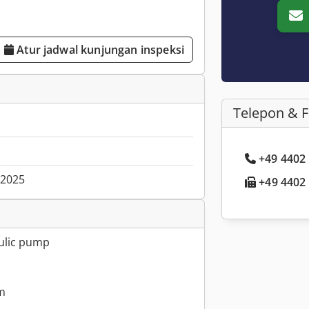
Atur jadwal kunjungan inspeksi
Telepon & 
+49 4402 .
.2025
+49 4402 .
aulic pump
mm