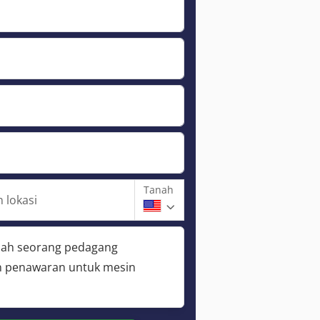
Tanah
 lokasi
lah seorang pedagang
 penawaran untuk mesin