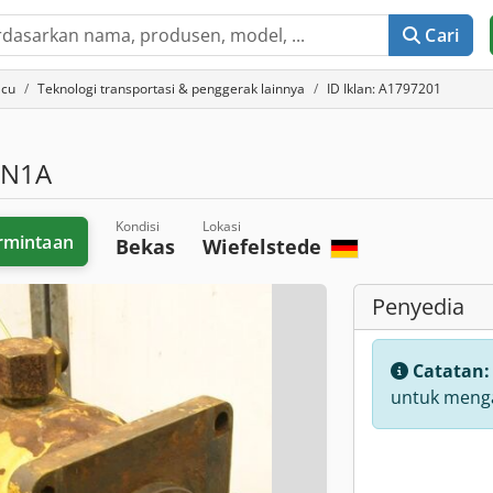
Cari
acu
Teknologi transportasi & penggerak lainnya
ID Iklan: A1797201
N1A
Kondisi
Lokasi
rmintaan
Bekas
Wiefelstede
Penyedia
Catatan
untuk menga