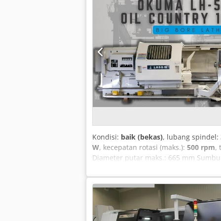
Kondisi:
baik (bekas)
, lubang spindel:
W
, kecepatan rotasi (maks.):
500 rpm
, 
Diameter putar maks.: 665 mm Sumbu 
Dsdpfowxb Erox Ag Eeck Mounting pino
2.100 mm Berat: 13.000 kg Perhatikan:
dari produsen. Informasi ini diberikan
mewakili pernyataan atau ketentuan 