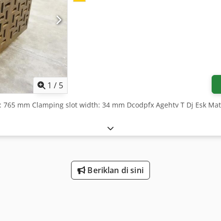
1
/
5
: 765 mm Clamping slot width: 34 mm Dcodpfx Agehtv T Dj Esk Mat
Beriklan di sini