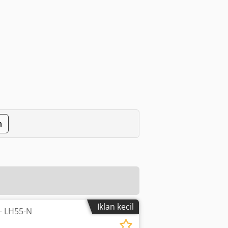
n
Iklan kecil
- LH55-N