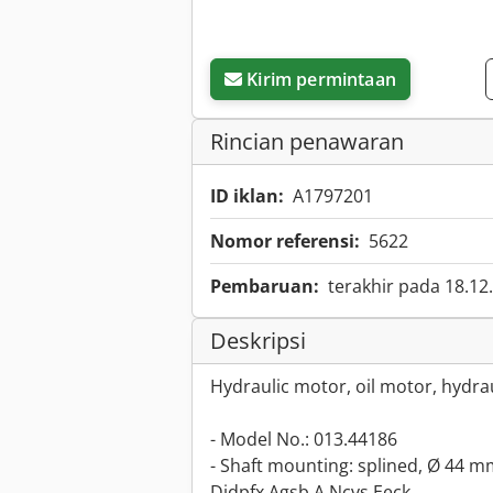
Kirim permintaan
Rincian penawaran
ID iklan:
A1797201
Nomor referensi:
5622
Pembaruan:
terakhir pada 18.12
Deskripsi
Hydraulic motor, oil motor, hydr
- Model No.: 013.44186
- Shaft mounting: splined, Ø 44 
Djdpfx Agsb A Ncvs Eeck