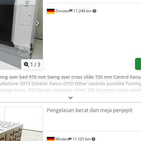
Dorsten
11.248 km
1
/
3
wing over bed 970 mm Swing over cross slide 720 mm Control Fanu
acture: 2013 Control: Fanuc OiTD Other controls possible Turnin
rriage (mm): 720 Spindle diameter (mm): 230 Diameter range (mm):
ovided by the manufacturer or operator and are therefore non-bindin
apply. About us: More than 400 own machines in stock Over 15,000
Pengelasan berat dan meja penjepit
s for your workshop If you are looking to sell machines, production
 website. Viewing appointments are possible by arrangement. We lo
cluding: 4-jaw chuck, Ø 800 mm rear Pneumatic 3-jaw chuck, Ø 60
Minden
11.101 km