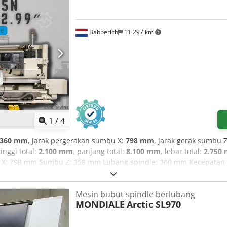
Babberich
11.297 km
1
/
4
360 mm
, jarak pergerakan sumbu X:
798 mm
, jarak gerak sumbu 
tinggi total:
2.100 mm
, panjang total:
8.100 mm
, lebar total:
2.750
X: 798 mm Sumbu Z: 358 mm Lubang spindle: 360 mm Kecepatan p
le: 6 Mk Langkah pinole: 230 mm Diameter pinole: 150 mm Panjan
 Informasi di halaman ini diperoleh berdasarkan pengetahuan kam
Mesin bubut spindle berlubang
 dengan itikad baik, namun tidak dapat dijamin keakuratannya. Oleh
MONDIALE
Arctic SL970
kontrak. Kami menyarankan Anda untuk memeriksa semua detail pe