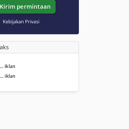
Kirim permintaan
Kebijakan Privasi
Faks
.. iklan
.. iklan