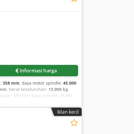
Informasi harga
Z:
358 mm
, daya motor spindle:
45.000
 mm
, berat keseluruhan:
13.000 kg
,
utar: 500 rpm Daya spindle: 45 kW
g: 8.100 mm Lebar: 275 mm Tinggi:
i yang terbaik dan, sejauh mungkin,
Iklan kecil
 karena itu, informasi ini tidak
nting.