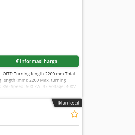
Informasi harga
c OiTD Turning length 2200 mm Total
g length (mm): 2200 Max. turning
 850 Speed: 500 kW: 37 Voltage: 400V
g for us. Prior sale reserved; only our
 m² warehouse space, crane capacity 70
Iklan kecil
 lines, or your company, please contact
ok forward to your visit. Your Markus
0 mm front