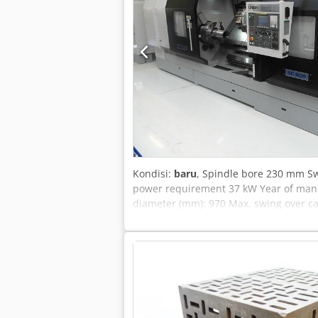
Kondisi:
baru
, Spindle bore 230 mm S
power requirement 37 kW Year of manuf
diameter (mm): 970 Max. swing over ca
Hertz: 50 The technical data are as pr
general terms and conditions of sale 
t More than 10,000 items of accessorie
us. Further offers can be found on our
Hirsch Team Dodjyqupaspfx Ag Eock In