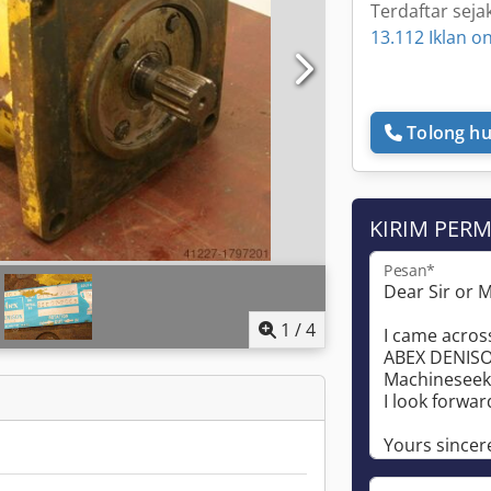
Terdaftar seja
13.112 Iklan on
Tolong hu
KIRIM PER
Pesan*
1
/
4