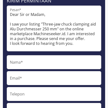
KIRIM PERMINTAAN
Pesan*
Nama*
Email*
Telepon