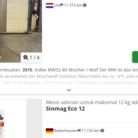
Urk
11.312 km
1
/
4
pembuatan:
2015
, Kolbe MW32-80 Mischer / Wolf Der MW ist das lei
b verarbeitet der Mischwolf mühelos Fleischteile bis zu -4°C und 
ll: MW 32-80 Baujahr: 2015 Leistung: 1.300 kg/h (produktabhängig
gengröße (Mischen/Wolfen): 60 kg Leistung: 6,25 kW / 400 V Masch
Mesin adonan untuk maksimal 12 kg a
Sinmag
Eco 12
Babenhausen
11.152 km