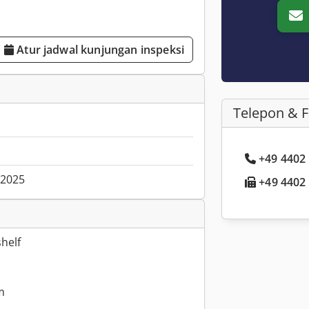
Atur jadwal kunjungan inspeksi
Telepon & 
+49 4402 .
.2025
+49 4402 .
shelf
m