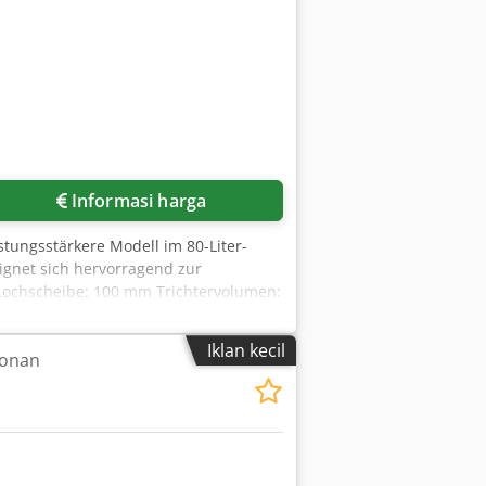
Informasi harga
stungsstärkere Modell im 80-Liter-
eignet sich hervorragend zur
) Lochscheibe: 100 mm Trichtervolumen:
inenabmessungen LxBxH: 1.237 x 685 x
Iklan kecil
donan