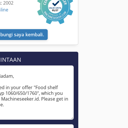
k: 2002
line
bungi saya kembali.
MINTAAN