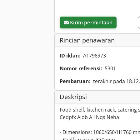
Kirim permintaan
Rincian penawaran
ID iklan:
A1796973
Nomor referensi:
5301
Pembaruan:
terakhir pada 18.12
Deskripsi
Food shelf, kitchen rack, catering 
Cedpfx Alob A I Nqs Neha
- Dimensions: 1060/650/H1760 m
- Shelf spacing: 370 mm