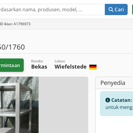
Cari
ID Iklan: A1796973
50/1760
Kondisi
Lokasi
rmintaan
Bekas
Wiefelstede
Penyedia
Catatan
untuk menga