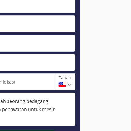
Tanah
 lokasi
lah seorang pedagang
 penawaran untuk mesin