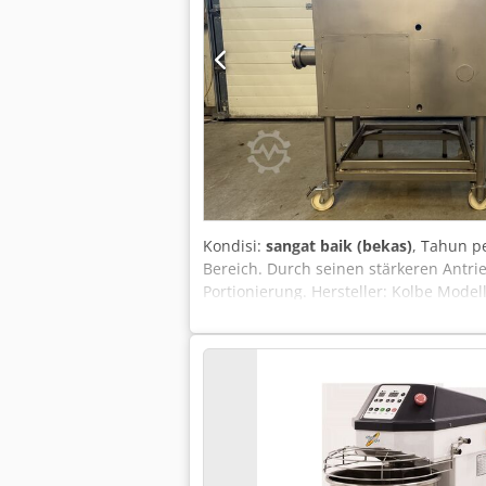
Kondisi:
sangat baik (bekas)
, Tahun 
Bereich. Durch seinen stärkeren Antrie
Portionierung. Hersteller: Kolbe Mode
80 Liter Chodpfxjv S Izbo Al Nsa Char
1.325 mm Maschinengewicht: 380 kg