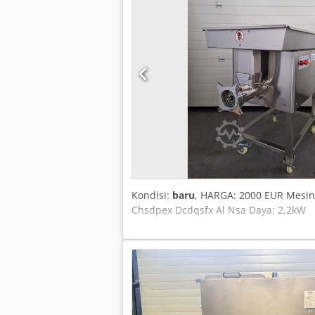
Kondisi:
baru
, HARGA: 2000 EUR Mesin 
Chsdpex Dcdqsfx Al Nsa Daya: 2,2kW