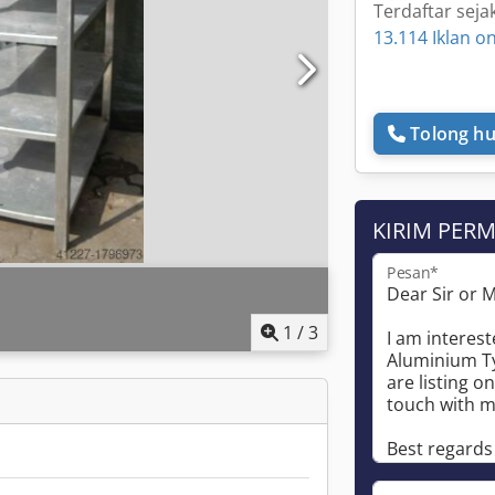
Terdaftar seja
13.114 Iklan on
Tolong hu
KIRIM PER
Pesan*
1
/
3