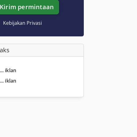
Kirim permintaan
Kebijakan Privasi
Faks
.. iklan
.. iklan