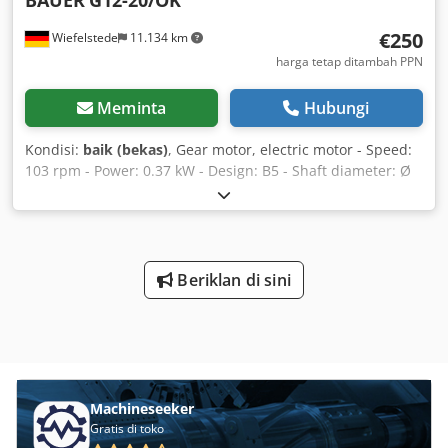
BAUER
G12-20/OK
€250
Wiefelstede
11.134 km
harga tetap ditambah PPN
Meminta
Hubungi
Kondisi:
baik (bekas)
, Gear motor, electric motor - Speed:
103 rpm - Power: 0.37 kW - Design: B5 - Shaft diameter: Ø
25 mm - Protection rating: IP 65 - Weight: 18 kg Csdob A Hw
Uspfx Acaeha
Beriklan di sini
Machineseeker
Gratis di toko