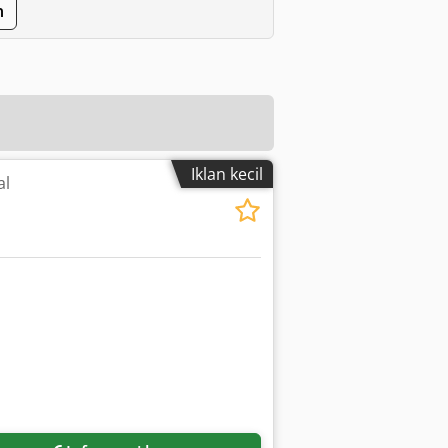
n
Iklan kecil
al