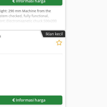
Informasi harga
eight: 290 mm Machine from the
tem checked, fully functional,
ment: Electromagnetic chuck 500x200
Y-axis with zero stop Manual wheel
iltration unit, used Max. height with
Iklan kecil
a
Warranty: 1 year on geometry and
cceptance at our facility Shipping
Informasi harga