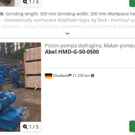
1
/
4
80
, Grinding length: 500 mm Grinding width: 200 mm Workpiece h
- Geometrically overhauled Djdpfswb Hygsx Ag Deck - Electrical sys
ts renewed - Colour: light grey, paintwork in good condition Equip
digital readout for Y and Z axes Automatic feed for Y and Z axes 
grinding wheel V-constant compensation for wheel wear Paper band f
Piston pompa diafragma, Makan pomp
rinding area: 600 x 250 mm Max. load including magnet: 100 kg 
Abel
HMD-G-50-0500
: ex works Availability: immediately Payment: prior to collection A
Gladbeck
11.250 km
1
/
5