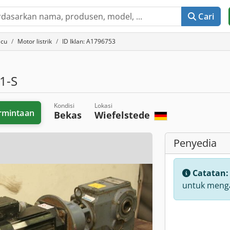
Cari
acu
Motor listrik
ID Iklan: A1796753
1-S
Kondisi
Lokasi
rmintaan
Bekas
Wiefelstede
Penyedia
Catatan
untuk menga