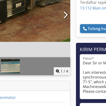
Terdaftar seja
13.112 Iklan on
Tolong hu
KIRIM PER
Pesan*
1
/
4
ronmotor