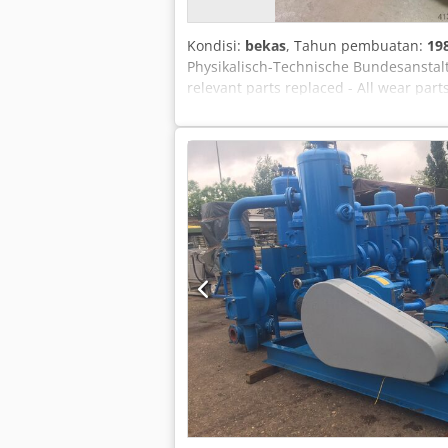
Kondisi:
bekas
, Tahun pembuatan:
19
Physikalisch-Technische Bundesanstalt 
relevant parts replaced - All wear par
mm Grinding spindle overhauled 2-axis 
dresser Infinitely variable speed for 
250 mm wheel diameter: 290 mm Max. g
electronics throughout Germany Delivery
according to your specifications