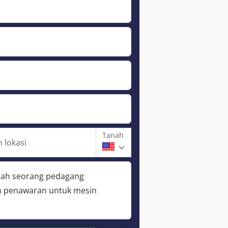
Tanah
 lokasi
lah seorang pedagang
 penawaran untuk mesin