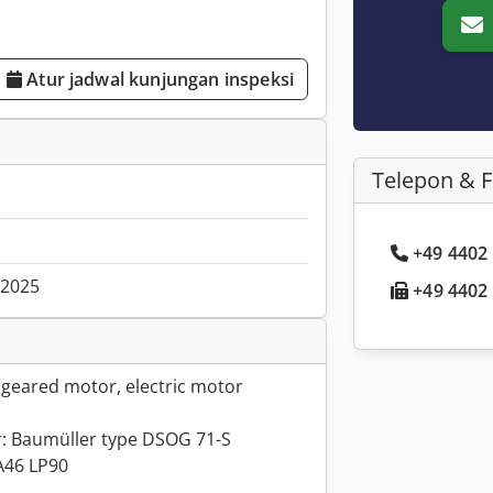
Atur jadwal kunjungan inspeksi
Telepon & 
+49 4402 .
.2025
+49 4402 .
geared motor, electric motor
: Baumüller type DSOG 71-S
A46 LP90