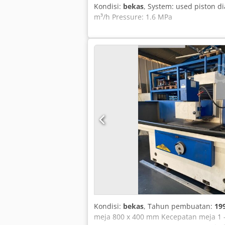
Kondisi:
bekas
, System: used piston 
m³/h Pressure: 1.6 MPa
Kondisi:
bekas
, Tahun pembuatan:
19
meja 800 x 400 mm Kecepatan meja 1 -