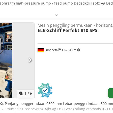
diaphragm high-pressure pump / feed pump Dedsdkdi Tspfx Ag Dsck
Mesin penggiling permukaan - horizont
ELB-Schliff
Perfekt 810 SPS
Ennepetal
11.234 km
1
/
6
92
, Panjang penggerindaan 0800 mm Lebar penggerindaan 500 mm
 25 m/menit Dcodpewgnz Ajfx Ag Dsk Gerak silang otomatis 0 - 6