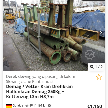
alat penukar nosel, dokumentasi / manual, ekstraksi
asap, ekstraksi debu, henti darurat, penghadang cahaya
keselamatan, sistem pelumasan terpusat, unit
pendingin
, de Dodpfx Aqeuc Nd Tsijck
1
/
2
Derek slewing yang dipasang di kolom
Slewing crane Rantai hoist
Demag / Vetter Kran Drehkran
Hallenkran
Demag 250Kg +
Kettenzug L3m H3,7m
€1.150
Gondelsheim
11.191 km