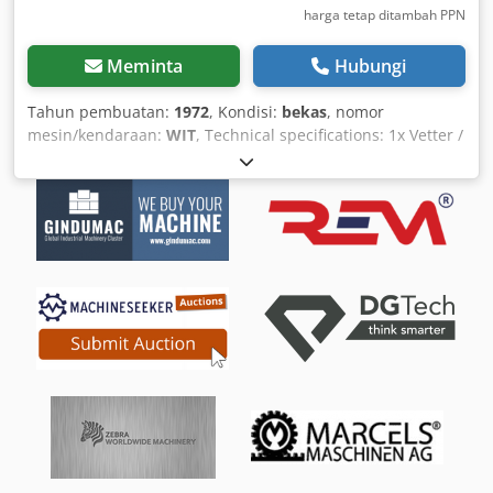
harga tetap ditambah PPN
Meminta
Hubungi
Tahun pembuatan:
1972
, Kondisi:
bekas
, nomor
mesin/kendaraan:
WIT
, Technical specifications: 1x Vetter /
Demag column-mounted slewing crane SWL 250 kg with
Demag chain hoist Load capacity at full outreach 250 kg /
0.25 t SWL Several cranes available (7 units) Height:
approx. 3.75-4 m Outreach: 3+3.9 m Total weight approx.
700 kg incl. cable trolley, trolley, etc. Slewing range 360°,
connection 400V 16A Optional: also available with 250 kg
chain hoist Crane is dismantled and immediately available
Item location: 75053 Gondelsheim, Germany Further
cranes available, load capacities from 80-5,000 kg, please
inquire See pictures Dederwkbujpfx Aqieck Shipping by
freight forwarder or collection only by appointment