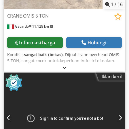
1
/
16
CRANE OMIS 5 TON
Gavardo
11.128 km
Informasi harga
Hubungi
Kondisi:
sangat baik (bekas)
, Dijual crane overhead OMIS
5 TON, sangat cocok untuk keperluan industri di dalam
gudang. 🔧 Spesifikasi utama: - Kapasitas angkat: 5 ton
(5000 kg) - Tipe: crane overhead double girder - Merek:
Iklan kecil
OMIS (Italia) - Jarak rel: 20.000 mm (20 m) - Tinggi
perjalanan hook: 6,6 m - Struktur box girder yang kokoh
Dsdpfx Aqey Aymieieck ⚙️ Performa: - Kecepatan
pengangkatan: 4 m/menit - Kecepatan pergerakan bridge:
30 m/menit (cepat) – 7,5 m/menit (lambat) - Kecepatan
pergerakan trolley: 16 m/menit - Daya listrik: 380V tiga fasa
– 50 Hz - Pengoperasian dengan tombol gantung 🏭
Penggunaan: - Selalu digunakan di gudang industri
tertutup - Sangat ideal untuk workshop, fabrikasi logam,