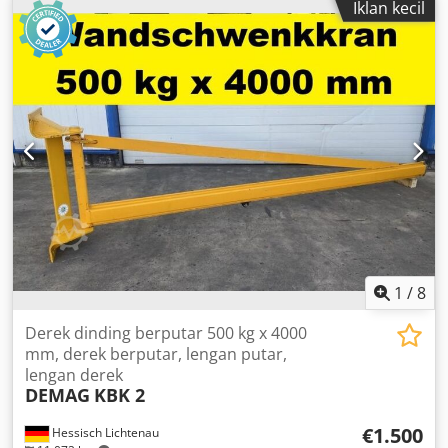
Iklan kecil
capacity: 125 kg (0.125 t) Technical details of the system: -
Crane runway made from Demag KBK1 sections - System is
delivered complete: KBK rails, rail connectors, trolleys, end
plates, cable carriers, power supply, brackets/hangers, etc.
- Includes 1 bridge with Demag DC-COM chain hoist (125
kg capacity) The crane is disassembled and available
immediately. Very good used condition, see pictures.
Dcsdpjpiarnjfx Aqijk Item location: 75053 Gondelsheim
Shipping by freight forwarder or collection by appointment
only. Demag KBK1, KBK2, and KBK3 rails in stock! Other
KBK systems available. Load capacities from 125 kg up to
1600 kg. Please inquire about your crane runway
requirements, including jib load and dimensions.
1
/
8
Derek dinding berputar 500 kg x 4000
mm, derek berputar, lengan putar,
lengan derek
DEMAG
KBK 2
€1.500
Hessisch Lichtenau