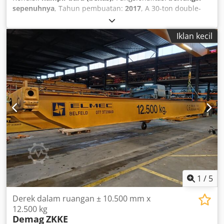
sepenuhnya
, Tahun pembuatan:
2017
, A 30-ton double-
girder overhead crane by Darusín, featuring a 14-meter
long crane runway and columns. Dodpevlyd Iofx Aqisck
Iklan kecil
Manufacturer: Darusín Kft., STRASSE. Year of manufacture:
2017 Span: 9.1 m Lifting height: 7 m Crane runway length:
12.5 meters Crane model: Street ZX1006 Hoisting speed:
1.3/0.3 m/min Travel speed: 20/2 m/min Voltage: 400 V, 50
Hz, 28 A, IP44 Control voltage: 48 V
1
/
5
Derek dalam ruangan ± 10.500 mm x
12.500 kg
Demag
ZKKE