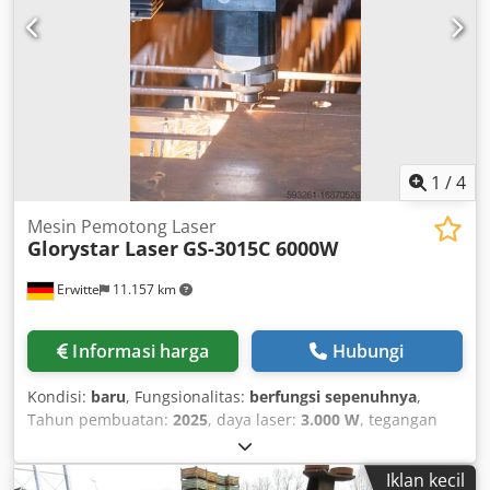
high efficiency.
1
/
4
Mesin Pemotong Laser
Glorystar Laser
GS-3015C 6000W
Erwitte
11.157 km
Informasi harga
Hubungi
Kondisi:
baru
, Fungsionalitas:
berfungsi sepenuhnya
,
Tahun pembuatan:
2025
, daya laser:
3.000 W
, tegangan
masuk:
400 V
, panjang total:
3.050 mm
, lebar total:
95
mm
, tinggi total:
1.550 mm
, masa garansi:
24 bulan
,
Iklan kecil
jangkauan kerja:
3.015 mm
, Perlengkapan:
Penandaan CE,