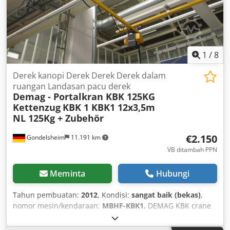
1
/
8
Derek kanopi Derek Derek Derek dalam
ruangan Landasan pacu derek
Demag - Portalkran KBK 125KG
Kettenzug
KBK 1 KBK1 12x3,5m
NL 125Kg + Zubehör
€2.150
Gondelsheim
11.191 km
VB ditambah PPN
Meminta
Hubungi
Tahun pembuatan:
2012
, Kondisi:
sangat baik (bekas)
,
nomor mesin/kendaraan:
MBHF-KBK1
, DEMAG KBK crane
system, crane runway approx. 12m x 3.5m Other
dimensions available on request! Load capacity / lifting