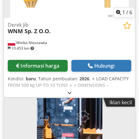
1
/
6
Derek Jib
WNM Sp. Z O.O.
Wielka Nieszawka
10.453 km
Informasi harga
Hubungi
Kondisi:
baru
, Tahun pembuatan:
2026
, ⭐️ LOAD CAPACITY
FROM 500 kg UP TO 10 TONS ⭐️ ⭐️ DIMENSIONS –
production possible in any size ⭐️ ✅ Designed for use with
a chain or wire rope hoist. ✅ Mounted to a concrete
Iklan kecil
foundation using anchors. ✅ Simple design, easy
operation, minimal space requirements, and wide working
range. ✅ The ideal lifting device for companies looking to
increase productivity and improve working conditions.
Dodpfxjwr Artj Aqisck ✅ In many cases, can replace
overhead and gantry cranes, offering low investment and