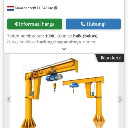
Maarheeze
11.348 km
Informasi harga
Hubungi
Tahun pembuatan:
1998
, Kondisi:
baik (bekas)
,
Fungsionalitas:
berfungsi sepenuhnya
, nomor
mesin/kendaraan:
12254 B521 860
, bridge crane ± 10,500
mm x 12,500 kg Dedpfx Aev Ip Egoqijck
Iklan kecil