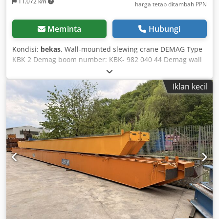
11.072 km
harga tetap ditambah PPN
Meminta
Hubungi
Kondisi:
bekas
, Wall-mounted slewing crane DEMAG Type
KBK 2 Demag boom number: KBK- 982 040 44 Demag wall
bracket number: 85104044 Year of manufacture: 2000 Load
capacity: 500 kg Jib outreach: 4000 mm Slewing range: 270°
Iklan kecil
Wall mounting plate: 1170 x 440 mm Height from
underside of jib to top of wall bracket: 1000 mm Flange
plate wall bracket to centre of pin: 270 mm Dcodpfx
Aqotqwrvjisk Total length from flange plate wall bracket to
jib tip: 4330 mm - Jib profile: C-section rail DEMAG KBK 2 -
Trolley for C-section rail DEMAG KBK 2 - Original yellow
paint Dead weight: 170 kg Very good condition Price
without chain hoist – chain hoists or cranes can also be
found in our shop.