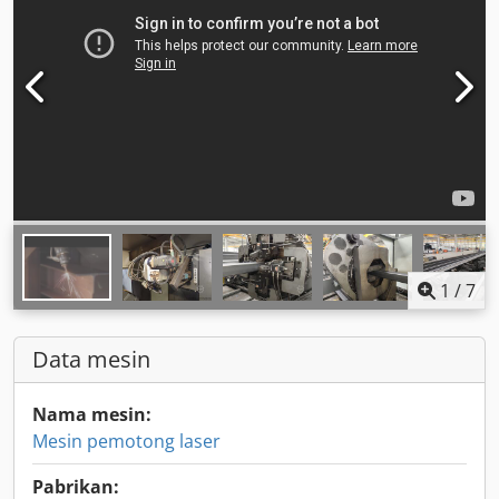
1
/
7
Data mesin
Nama mesin:
Mesin pemotong laser
Pabrikan: