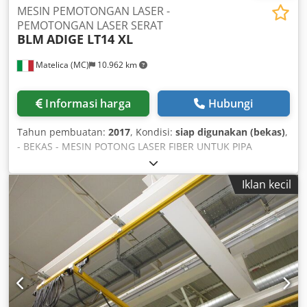
MESIN PEMOTONGAN LASER -
PEMOTONGAN LASER SERAT
BLM
ADIGE LT14 XL
Matelica (MC)
10.962 km
Informasi harga
Hubungi
Tahun pembuatan:
2017
, Kondisi:
siap digunakan (bekas)
,
- BEKAS - MESIN POTONG LASER FIBER UNTUK PIPA
DENGAN SISTEM PEMUATAN/PEMBONGKARAN BAGIAN
LINGKARAN MIN: ø 25 mm BAGIAN LINGKARAN MAKS: ø
Iklan kecil
355 mm BAGIAN KOTAK MAKS: 260 X 260 mm Dcsdpfxjx E
Eihe Aqiok BAGIAN PERSEGI PANJANG MAKS: 300 X 200 mm
BEBAN MAKSIMAL YANG DIIZINKAN: 100 Kg/m SUMBER:
IPG YLS-4000 ; 4000 W UNIT KONTROL: SIEMENS 840D
BERAT: 12.500 Kg CATATAN: PEMUATAN OTOMATIS 3-12,5
m; PEMBONGKARAN OTOMATIS 12,5 m; KEPALA POTONG
3D; SENSOR KAPASITIF; PENYESUAIAN OTOMATIS