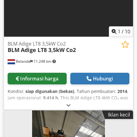
dan pemindahan beban berat
1
/
10
BLM Adige LT8 3,5kW Co2
BLM
Adige LT8 3,5kW Co2
Belanda
11.248 km
Informasi harga
Hubungi
Kondisi:
siap digunakan (bekas)
, Tahun pembuatan:
2014
,
jam operasional:
9.414 h
, This BLM Adige LT8 4kW CO₂ was
manufactured in 2014. It features a Rofin DC035 3.5 kW
laser source and is equipped for tube cutting with a 3D
Iklan kecil
cutting head. The machine processes materials up to 12
mm thick and with a diameter of up to 206 mm, handling
lengths up to 6500 mm. Take advantage of the opportunity
to purchase this BLM Adige LT8 4kW CO₂ tube laser cutting