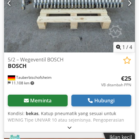
1
/
4
5/2 – Wegeventil BOSCH
BOSCH
€25
Tauberbischofsheim
11.108 km
VB ditambah PPN
Meminta
Hubungi
Kondisi:
bekas
, Katup pneumatik yang sesuai untuk
WEINIG Tipe UNIVAR 10 atau sejenisnya. Pengoperasian
standar dari kedua sisi atau dengan pegas pengembali.
Dedezrxlajpfx Ac Uokr Data teknis: - Jumlah: 27
Iklan kecil