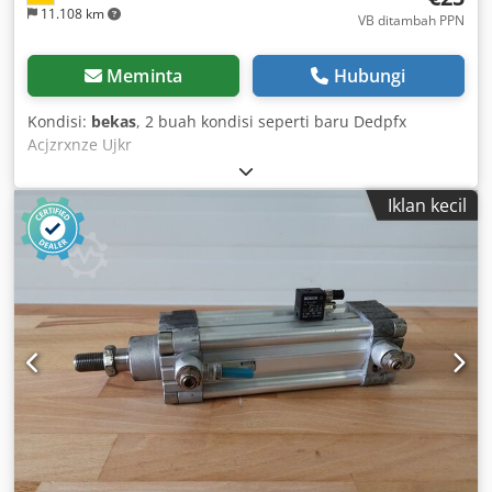
11.108 km
VB ditambah PPN
Meminta
Hubungi
Kondisi:
bekas
, 2 buah kondisi seperti baru Dedpfx
Acjzrxnze Ujkr
Iklan kecil