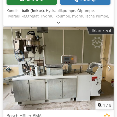
Kondisi:
baik (bekas)
, Hydraulikpumpe, Ölpumpe,
Hydraulikaggregat, Hydraulikpumpe, hydraulische Pumpe,
Elektromotor, Gleichstrommotor, Fahrmotor, Antriebsmotor
Dkodpsvwi E Eefx Ac Ujr -Hersteller: Bosch,
Iklan kecil
Hydraulikpumpe -Typ: Flansch/Welle: siehe Foto, Vierkant 8
x 17 mm -Anzahl: 6x Pumpen vorhanden -Preis: pro Stück -
Abmessungen: 100/92/H84 mm -Gewicht: 2,0 kg
1
/
9
Bosch Höller BMA