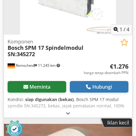
1
/
4
Komponen
Bosch
SPM 17 Spindelmodul
SN:345272
€1.276
Remscheid
11.245 km
harga tetap ditambah PPN
Meminta
Hubungi
Kondisi:
siap digunakan (bekas)
, Bosch SPM 17 modul
spindle SN:345272, bekas, jejak pemakaian normal, 100%
berfungsi, pengiriman sesuai foto. Dodpfx Acsx Eqy Ej Ujkr
Iklan kecil