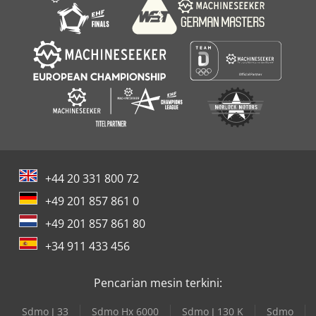
+44 20 331 800 72
+49 201 857 861 0
+49 201 857 861 80
+34 911 433 456
Pencarian mesin terkini:
Sdmo J 33
Sdmo Hx 6000
Sdmo J 130 K
Sdmo