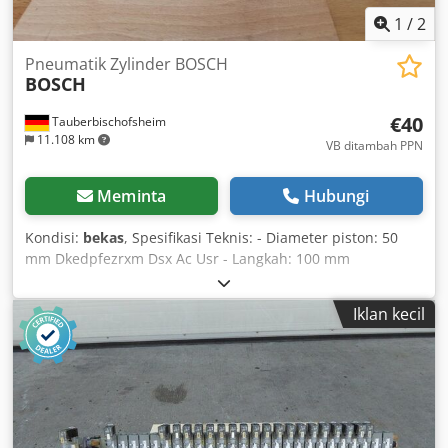
1
/
2
Pneumatik Zylinder BOSCH
BOSCH
€40
Tauberbischofsheim
11.108 km
VB ditambah PPN
Meminta
Hubungi
Kondisi:
bekas
, Spesifikasi Teknis: - Diameter piston: 50
mm Dkedpfezrxm Dsx Ac Usr - Langkah: 100 mm
Iklan kecil