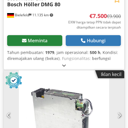
Bosch Höller
DMG 80
€7.500
Bielefeld
11.135 km
€9.900
EXW harga tetap PPN tidak dapat
ditampilkan secara terpisah
Meminta
Hubungi
Tahun pembuatan:
1979
, jam operasional:
500 h
, Kondisi:
diremajakan ulang (bekas)
, Fungsionalitas:
berfungsi
sepenuhnya
, nomor mesin/kendaraan:
123
, Stabil dan
andal Höller Bosch BMA mesin segel persegi. Kapasitas:
Iklan kecil
10–40 kantong. Refit total pada tahun 2022 termasuk
elektronik baru sepenuhnya dan konversi ke servo.
Termasuk unit dosing sekrup. Dsdpfx Acjizag Te Uekr