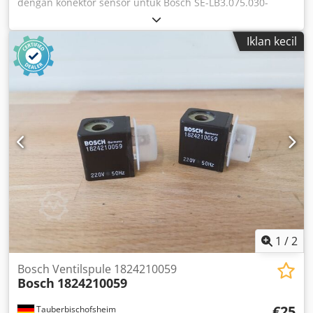
dengan konektor sensor untuk Bosch SE-LB3.075.030-
00.000 / Encoder rotasi ERN 221.2133-1000, bekas, kondisi
baik, berfungsi 100%, isi paket sesuai foto. Dedezr Dc
Iklan kecil
Dopfx Ac Uokr
1
/
2
Bosch Ventilspule 1824210059
Bosch
1824210059
€25
Tauberbischofsheim