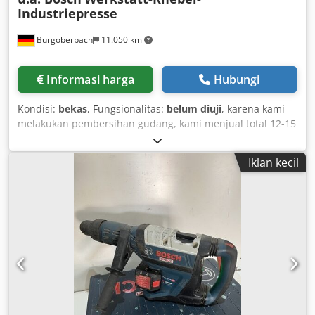
Industriepresse
Burgoberbach
11.050 km
Informasi harga
Hubungi
Kondisi:
bekas
, Fungsionalitas:
belum diuji
, karena kami
melakukan pembersihan gudang, kami menjual total 12-15
unit mesin/pres/mesin pres bengkel bekas (lihat gambar,
termasuk dari Bosch). Mesin-mesin tersebut dipasang
Iklan kecil
pada dudukan/meja yang kokoh dan ideal untuk bengkel,
produksi, penggemar perbaikan, atau untuk mendapatkan
suku cadang. Harga per unit: 60 € per mesin Harga paket:
Jika Anda mengambil semua 7 mesin sekaligus, Anda akan
mendapatkan harga paket yang menarik! Kondisi: Bekas,
seperti yang ditampilkan dalam gambar (lihat foto). Jika
diinginkan, pengangkutan dan pemuatan dapat diatur
dengan biaya tambahan di seluruh Eropa. Harga belum
termasuk pajak pertambahan nilai (PPN). Pemeriksaan
dapat dilakukan setelah perjanjian. Hubungi kami, tim