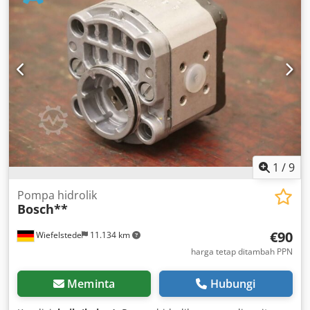
1
/
9
Pompa hidrolik
Bosch**
€90
Wiefelstede
11.134 km
harga tetap ditambah PPN
Meminta
Hubungi