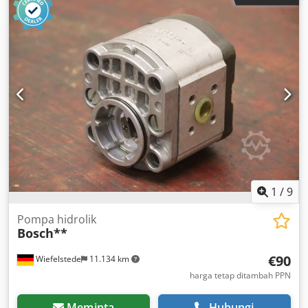
1
/
9
Pompa hidrolik
Bosch**
€90
Wiefelstede
11.134 km
harga tetap ditambah PPN
Meminta
Hubungi