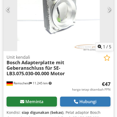
1
/
5
Unit kendali
Bosch
Adapterplatte mit
Geberanschluss für SE-
LB3.075.030-00.000 Motor
€47
Remscheid
11.245 km
harga tetap ditambah PPN
Meminta
Hubungi
Kondisi:
siap digunakan (bekas)
, Pelat adaptor Bosch