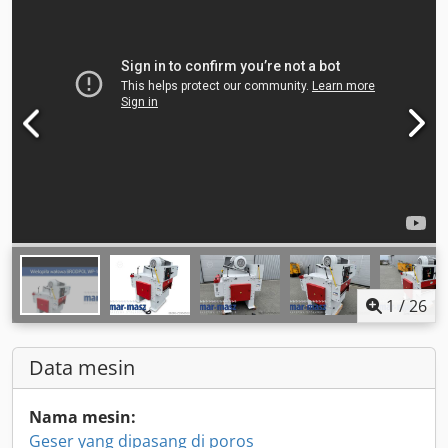
1
/
26
Data mesin
Nama mesin:
Geser yang dipasang di poros