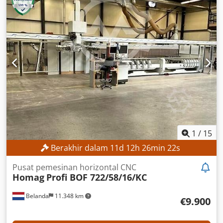
Dimensi pengiriman (P x L x T): 2.500 x 1.900 x 2.250 mm
Berat pengiriman: 1.600 kg Paket pengiriman: 1 buah Jam
operasional: 19.402 jam PERLENGKAPAN Alat Dokumentasi
Dokumentasi CNC pada flash drive USB Kunci/lisensi
pengguna Tanda CE Unit gergaji Sakelar pengunci pintu
Tirai pengaman Alat pengebor
1
/
15
Berakhir dalam
11
d
12
h
26
min
20
s
Pusat pemesinan horizontal CNC
Homag
Profi BOF 722/58/16/KC
Belanda
11.348 km
€9.900