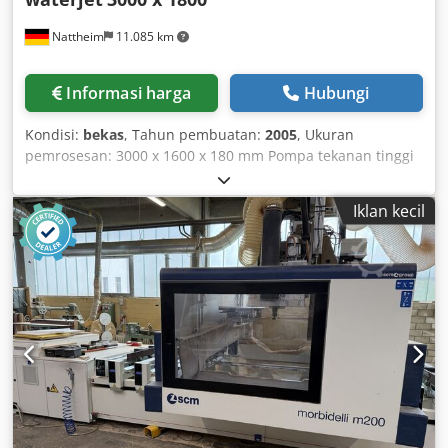
Nattheim
11.085 km
Informasi harga
Hubungi
Kondisi:
bekas
, Tahun pembuatan:
2005
, Ukuran
pemrosesan: 3000 x 1600 x 180 mm Pompa tekanan tinggi
60 HP / 45 kW Model E-60 Tekanan kerja 4.130 BAR
Konsumsi air 4,69 liter/menit Perangkat lunak: Watercad-
Iklan kecil
CAM Optimalisasi pemotongan otomatis Lokasi
penyimpanan: pelanggan Dcedpfx Aoxgfbqjitok