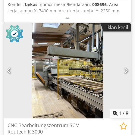
pengeboran ganda horizontal pada arah Y: 1 buah,
Kondisi:
bekas
, nomor mesin/kendaraan:
008696
, Area
Diameter mata gergaji unit gergaji: x 20 x 5 mm, Jumlah
kerja sumbu X: 7400 mm Area kerja sumbu Y: 2250 mm
alat pada pengubah: 6 + 1 buah, Sambungan pengisap Ø:
Permukaan kerja: Meja penataan Daya spindel utama: 15
mm, Sambungan udara bertekanan: 6-8 bar, Kebutuhan
KW Dcodpfx Aijzrux Notjk Jumlah sumbu yang
udara bertekanan: 200 NL/menit. Informasi Kualitas: -
Iklan kecil
dikendalikan: 5 sumbu Jumlah posisi alat: 30
Pembersihan menyeluruh - Sistem kelistrikan diperiksa -
Sistem pneumatik diperiksa - Disesuaikan sesuai
spesifikasi pabrikan - Siap digunakan
1
/
8
CNC Bearbeitungszentrum SCM
Routech R 3000