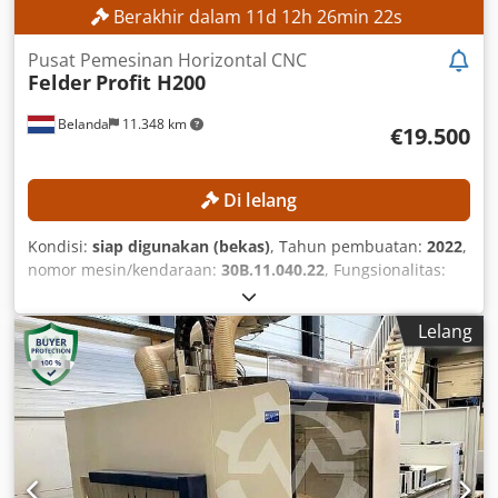
Berakhir dalam
11
d
12
h
26
min
20
s
Pusat Pemesinan Horizontal CNC
Felder
Profit H200
Belanda
11.348 km
€19.500
Di lelang
Kondisi:
siap digunakan (bekas)
, Tahun pembuatan:
2022
,
nomor mesin/kendaraan:
30B.11.040.22
, Fungsionalitas:
berfungsi sepenuhnya
, RINCIAN TEKNIS Area kerja sumbu
X: 3.300 mm Area kerja sumbu Y: 1.280 mm Area kerja
Lelang
sumbu Z: 250 mm Jarak tempuh sumbu X: 4.000 mm Jarak
tempuh sumbu Y: 1.670 mm Jarak tempuh sumbu Z: 500
mm Spindel pemotong Jumlah spindel pemotong: 1 unit
Kecepatan spindel maksimum: 24.000 RPM Daya motor
utama: 11 kW Sistem penjepit alat: HSK-F63 Konfigurasi
meja: Meja balok Panjang meja: 3.300 mm Lebar meja:
1.280 mm Penjepitan material: Pneumatik Unit