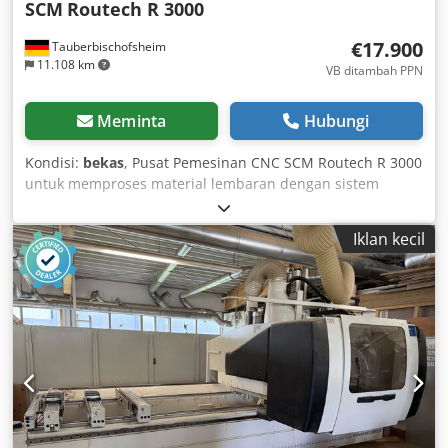
SCM
Routech R 3000
€17.900
Tauberbischofsheim
11.108 km
VB ditambah PPN
Meminta
Hubungi
Kondisi:
bekas
, Pusat Pemesinan CNC SCM Routech R 3000
untuk memproses material lembaran dengan sistem
pemuatan dan pengeluaran otomatis (penumpuk vakum).
Data Teknis: - Area kerja: 2.600 x 1.250 mm - Sumbu X:
Iklan kecil
2.700 mm Djdpfxszryyls Aitock - Sumbu Y: 1.600 mm -
Sumbu Z: 250 mm - Motor spindel: 7,5 kW - Kecepatan
pemotongan: Maks. 38 m/menit - Video: Tersedia
berdasarkan permintaan.