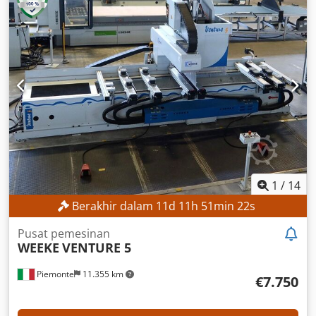
sumbu Y: 2.500 mm Jarak tempuh sumbu Z: 225 mm Lebar
benda kerja maks.: 2.100 mm Tinggi benda kerja maks.: 85
mm Jumlah sumbu: 3 Jumlah tempat penyimpanan alat: 15
Dodjzrfhbjpfx Aitsck Panjang meja: 3.720 mm Lebar meja:
2.100 mm RINCIAN MESIN Jenis pengoperasian: elektrik
Dimensi (P x L x T): 9.766 x 4.789 x 2.288 mm
PERLENGKAPAN Tanda CE Dokumentasi/Buku panduan
1
/
14
Berakhir dalam
11
d
11
h
51
min
20
s
Pusat pemesinan
WEEKE
VENTURE 5
Piemonte
11.355 km
€7.750