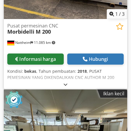
1
/
3
Pusat permesinan CNC
Morbidelli
M 200
Nattheim
11.085 km
Informasi harga
Hubungi
Kondisi:
bekas
, Tahun pembuatan:
2018
, PUSAT
PEMESINAN YANG DIKENDALIKAN CNC AUTHOR M 200
AUTHOR M200 3710x1620 Z250 - Pusat pemesinan yang
dikendalikan CNC 1 Data Teknis Area Kerja I.M.S. I.U. Area
Iklan kecil
Kerja Sumbu X 3710 mm * 146" * Area Kerja Sumbu Y 1620
mm * 63¾" * Lebar benda kerja Sumbu Y 1900 mm 74¾"
Lebar benda kerja Sumbu Z 250 mm 9¾ Panjang benda
kerja saat pemesinan bergantian 1700 + 1700 mm 67" +
67" Kecepatan perpindahan sumbu X-Y PRO-SPACE 56
m/menit 184 kaki/menit Kecepatan perpindahan sumbu X-