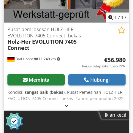
1
/
17
Pusat pemrosesan HOLZ-HER
EVOLUTION 7405 Connect -bekas-
Holz-Her
EVOLUTION 7405
Connect
€56.980
Bad Honnef
11.249 km
harga tetap ditambah PPN
Meminta
Hubungi
Kondisi:
sangat baik (bekas)
, Pusat Pemesinan HOLZ-HER
EVOLUTION 7405 Connect -bekas- Tahun pembuatan 2022,
pompa vakum terintegrasi, pemesinan secara
berkelanjutan, pemotongan tepi pada 4 sisi, posisi
Iklan kecil
pengisap otomatis, panduan prisma yang diperkeras dan
terlindungi dari debu, spindel bola pada semua sumbu,
kartu jaringan untuk pemeliharaan jarak jauh, lemari