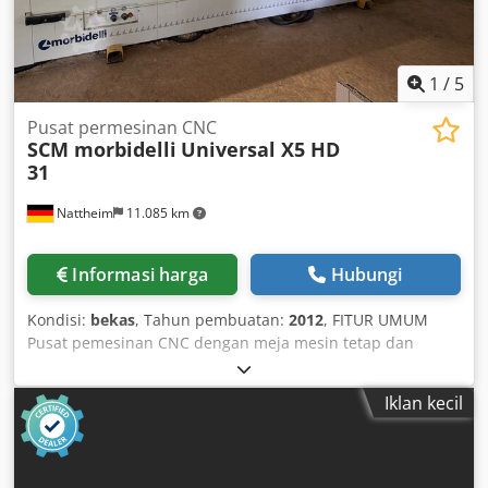
1
/
5
Pusat permesinan CNC
SCM morbidelli
Universal X5 HD
31
Nattheim
11.085 km
Informasi harga
Hubungi
Kondisi:
bekas
, Tahun pembuatan:
2012
, FITUR UMUM
Pusat pemesinan CNC dengan meja mesin tetap dan
penyangga kepala alat yang dapat bergerak dalam
konfigurasi portal untuk operasi pengeboran dan
Iklan kecil
pemotongan pada panel yang terbuat dari berbagai bahan
(papan partikel, MDF, kayu solid, plastik, dll.). STRUKTUR
MESIN Struktur dasar adalah konstruksi monolitik dari baja
tebal yang diperkuat dengan bagian yang dilas di seluruh