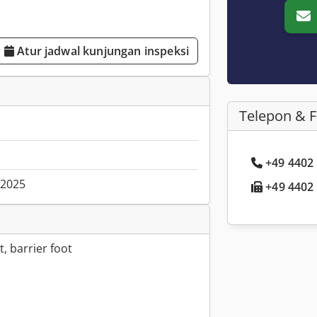
Atur jadwal kunjungan inspeksi
Telepon & 
+49 4402 .
.2025
+49 4402 .
, barrier foot