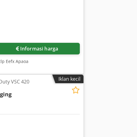
Informasi harga
lp Eefx Apaoa
Iklan kecil
Duty VSC 420
ging