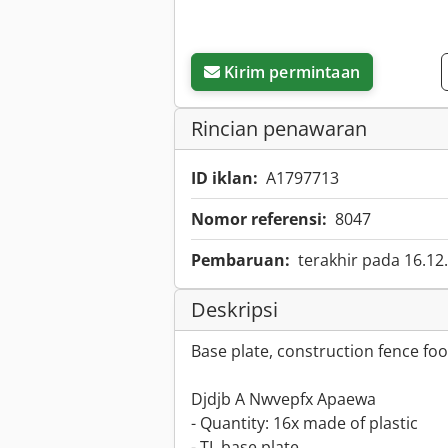
Kirim permintaan
Rincian penawaran
ID iklan:
A1797713
Nomor referensi:
8047
Pembaruan:
terakhir pada 16.12
Deskripsi
Base plate, construction fence foot
Djdjb A Nwvepfx Apaewa
- Quantity: 16x made of plastic
- TL base plate