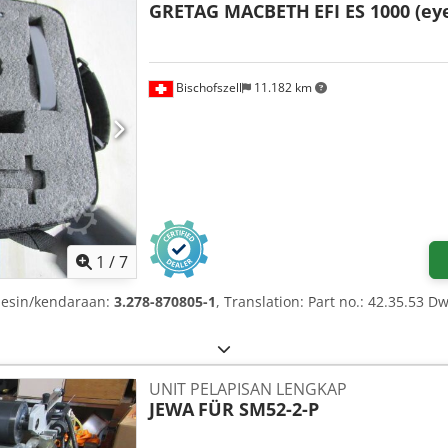
GRETAG MACBETH
EFI ES 1000 (e
Bischofszell
11.182 km
1
/
7
mesin/kendaraan:
3.278-870805-1
, Translation: Part no.: 42.35.53 
UNIT PELAPISAN LENGKAP
JEWA
FÜR SM52-2-P