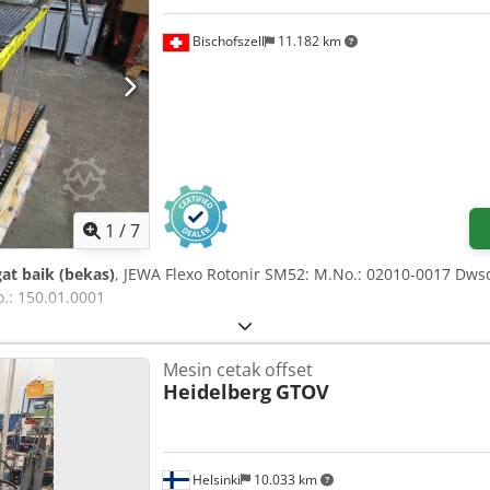
Bischofszell
11.182 km
1
/
7
at baik (bekas)
, JEWA Flexo Rotonir SM52: M.No.: 02010-0017 Dw
o.: 150.01.0001
Mesin cetak offset
Heidelberg
GTOV
Helsinki
10.033 km