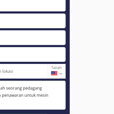
Tanah
 lokasi
lah seorang pedagang
 penawaran untuk mesin