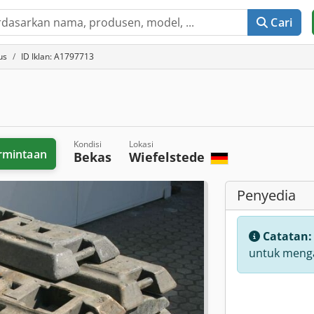
Cari
us
ID Iklan: A1797713
Kondisi
Lokasi
rmintaan
Bekas
Wiefelstede
Penyedia
Catatan
untuk menga