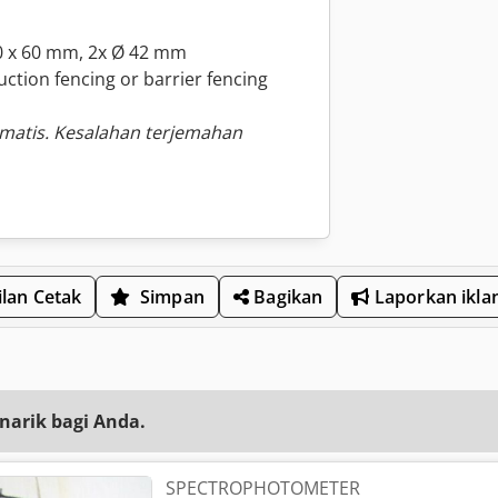
60 x 60 mm, 2x Ø 42 mm
uction fencing or barrier fencing
omatis. Kesalahan terjemahan
lan Cetak
Simpan
Bagikan
Laporkan ikla
narik bagi Anda.
SPECTROPHOTOMETER