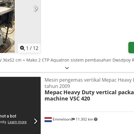
1
/
12
OV 36x52 cm + Mako 2 CTP Aquatron sistem pembasahan Dwsdpoy R
Mesin pengemas vertikal Mepac Heavy 
tahun 2009
Mepac
Heavy Duty vertical packa
machine VSC 420
Emmeloord
11.302 km