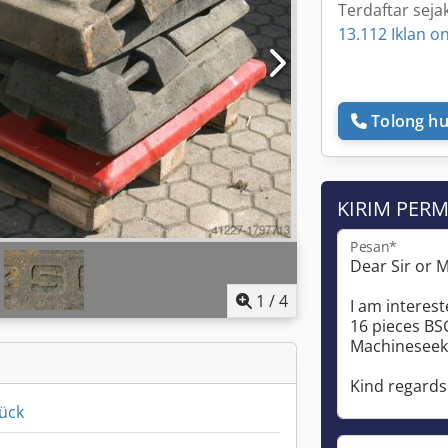
Terdaftar seja
13.112 Iklan on
Tolong hu
KIRIM PER
Pesan*
1
/
4
tück