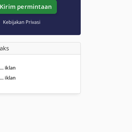
Kirim permintaan
Kebijakan Privasi
Faks
.. iklan
.. iklan