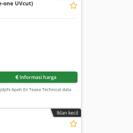
ye-one UVcut)
Informasi harga
Dwjdpfx Apeh Eii Teaea Technical data
Iklan kecil