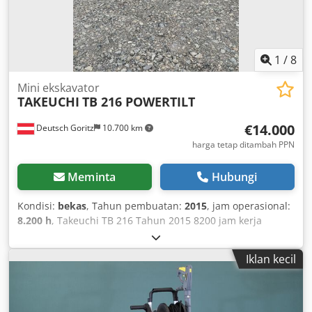
1
/
8
Mini ekskavator
TAKEUCHI
TB 216 POWERTILT
€14.000
Deutsch Goritz
10.700 km
harga tetap ditambah PPN
Meminta
Hubungi
Kondisi:
bekas
, Tahun pembuatan:
2015
, jam operasional:
8.200 h
, Takeuchi TB 216 Tahun 2015 8200 jam kerja
Martin Powertilt 3 bucket Hidrolik tambahan di lengan
Crjdpfxoxl Uz Ds Am Rjf Pengiriman memungkinkan
Iklan kecil