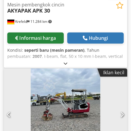
Mesin pembengkok cincin
AKYAPAK
APK 30
Krefeld
11.284 km
Informasi harga
Hubungi
Kondisi:
seperti baru (mesin pameran)
, Tahun
pembuatan:
2007
, I-beam, flat, 50 x 10 mm I-beam, vertical
orientation, 80 x 15 mm Angle steel, 50 mm Round stock,
30.0 mm Maximum raw diameter: 1 1/2" Solid bar
Iklan kecil
diameter: 30.0 mm Weight: 0.185 t Dimensions (L x W x H):
670 x 530 x 1350 mm Square stock: 40 x 40 x 3 mm Tubes:
60 x 2.0 mm Total power requirement: 0.75 kW
Demonstration machine Crsdpfx Amet U R H Us Rsf
Equipment: - Machine base frame - Foot switch - Standard
rollers (split) - Horizontal and vertical bending possible