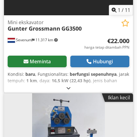
1
/
11
Mini ekskavator
Gunter Grossmann
GG3500
€22.000
Sevenum
11.317 km
harga tetap ditambah PPN
Meminta
Hubungi
Kondisi:
baru
, Fungsionalitas:
berfungsi sepenuhnya
, jarak
tempuh:
1 km
, daya:
16,5 kW (22,43 hp)
, jenis bahan
bakar:
diesel
, warna:
kuning
, berat keseluruhan:
3.300 kg
,
berat kosong:
3.300 kg
, berat operasi:
3.400 kg
, kondisi
Iklan kecil
ban:
100 persen
, kondisi penggerak:
100 persen
, kondisi
rantai:
100 persen
, kelas emisi:
Euro 5
, Tahun pembuatan:
2025
, jam operasional:
1 h
, Perlengkapan:
kabin, lampu
depan tambahan
, en-GB Csdpfx Amjx H Uxhe Rsrf