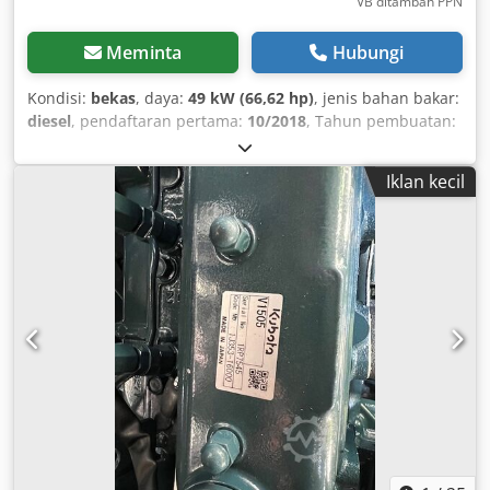
VB ditambah PPN
Meminta
Hubungi
Kondisi:
bekas
, daya:
49 kW (66,62 hp)
, jenis bahan bakar:
diesel
, pendaftaran pertama:
10/2018
, Tahun pembuatan:
2018
, jam operasional:
7.900 h
,
Iklan kecil