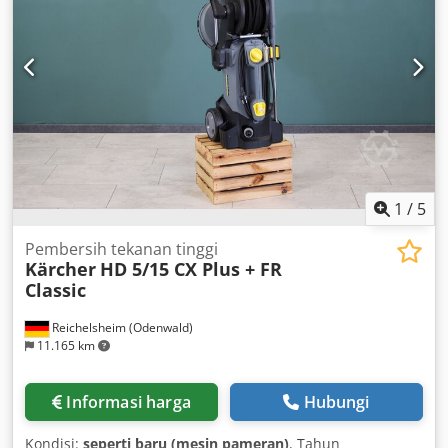
1
/
5
Pembersih tekanan tinggi
Kärcher
HD 5/15 CX Plus + FR
Classic
Reichelsheim (Odenwald)
11.165 km
Informasi harga
Hubungi
Kondisi:
seperti baru (mesin pameran)
, Tahun