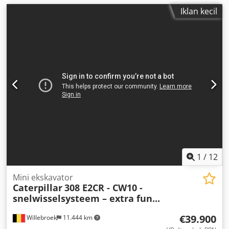
Iklan kecil
1
/
12
Mini ekskavator
Caterpillar
308 E2CR - CW10 -
snelwisselsysteem – extra fun...
€39.900
Willebroek
11.444 km