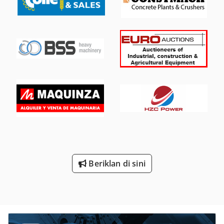
requirement approx. 0.6 x 0.6 x 1.5 m Profile bending
machine equipped with: - Foot pedal for right/left rotation
- Digital display - 1 set of standard rollers - All 3 rollers are
driven - Operation possible in horizontal or vertical
position
Beriklan di sini