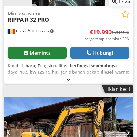
1
/
25
Mini excavator
RIPPA
R 32 PRO
€19.990
Gherla
10.085 km
€20.990
harga tetap ditambah PPN
Meminta
Hubungi
Kondisi:
baru
, Fungsionalitas:
berfungsi sepenuhnya
,
daya:
18,5 kW (25,15 hp)
, jenis bahan bakar:
diesel
, warna:
biru
, berat operasi:
3.375 kg
, Tahun pembuatan:
2025
,
Nouveau mini-pelle RIPPA R 32 Pro, moteur japonais
Iklan kecil
Kubota, 4 cylindres, 18,5 kW, norme Euro 5, Tier 4 Stage V,
pré-équipement pour pince, climatisation, caméra de
recul, année de fabrication 2025, attache rapide, godet de
curage 1000 mm, sous garantie. Credpfxswlvzus Am Rof