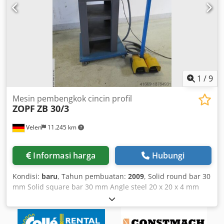
1
/
9
Mesin pembengkok cincin profil
ZOPF
ZB 30/3
Velen
11.245 km
Informasi harga
Hubungi
Kondisi:
baru
, Tahun pembuatan:
2009
, Solid round bar 30
mm Solid square bar 30 mm Angle steel 20 x 20 x 4 mm
Codpfx Asv Skzdjm Rerf Flat steel 25 x 6 mm Shaft
diameter 20 mm Working speed 11 rpm Total power
requirement 0.2 kW Machine weight approx. 80 kg Space