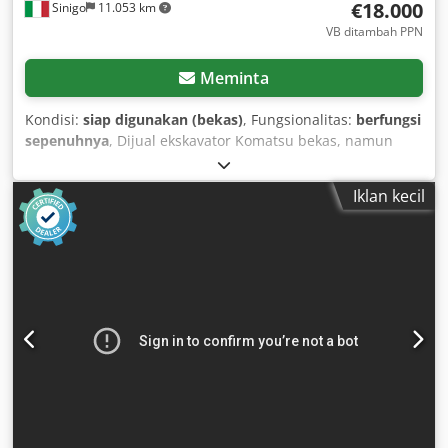
€18.000
Sinigo
11.053 km
excellent cleaning results, with high comfort and long
service life. Technical data: Voltage: 230V Power input:
VB ditambah PPN
2.8kW Working pressure: 150 bar Credpfxsyzpdue Am Rof
Connection cable: 5 meters
Meminta
Kondisi:
siap digunakan (bekas)
, Fungsionalitas:
berfungsi
sepenuhnya
, Dijual ekskavator Komatsu bekas, namun
dalam kondisi terawat dengan baik. Sangat lincah dan
dalam kondisi baik. Cedpfxezlhdfj Am Rorf
Iklan kecil