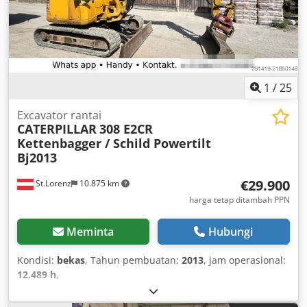
1
/
25
Excavator rantai
CATERPILLAR
308 E2CR
Kettenbagger / Schild Powertilt
Bj2013
€29.900
St.Lorenz
10.875 km
harga tetap ditambah PPN
Meminta
Hubungi
Kondisi:
bekas
, Tahun pembuatan:
2013
, jam operasional:
12.489 h
,