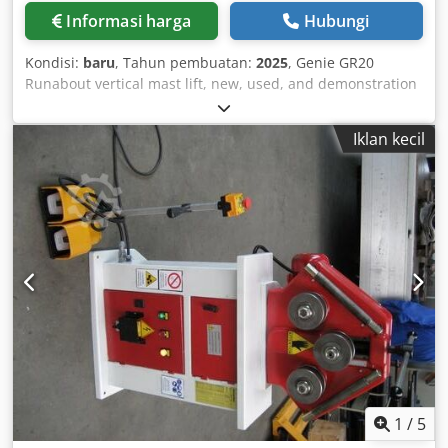
Informasi harga
Hubungi
Kondisi:
baru
, Tahun pembuatan:
2025
, Genie GR20
Runabout vertical mast lift, new, used, and demonstration
machines available Codpfxerh D R Aj Am Rsrf
Iklan kecil
1
/
5