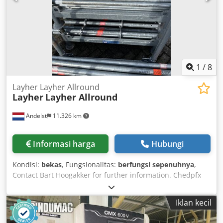
1
/
8
Layher Layher Allround
Layher
Layher Allround
Andelst
11.326 km
Informasi harga
Hubungi
Kondisi:
bekas
, Fungsionalitas:
berfungsi sepenuhnya
,
Contact Bart Hoogakker for further information. Chedpfx
Asw Ei Rcjhtsa
Iklan kecil