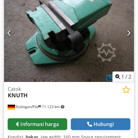
power: 30 kW Overall dimensions: Length: 2300 mm Width:
1760 mm Height: 1630 mm
1
/
2
Catok
KNUTH
Eislingen/Fils
11.123 km
Informasi harga
Hubungi
Kondisi:
bekas
, Jaw width: 160 mm Space requirement