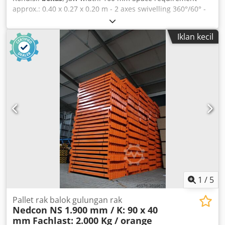
approx.: 0.40 x 0.27 x 0.20 m - 2 axes swivelling 360°/60° -
Clamping range 150-180 mm - Multiple different models
and sizes in stock Chodpfxecxxnze Ahtja
Iklan kecil
1
/
5
Pallet rak balok gulungan rak
Nedcon NS 1.900 mm / K: 90 x 40
mm
Fachlast: 2.000 Kg / orange