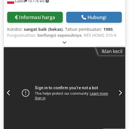
Lublin
10.176 km
pengukuran alat TT140 • Pencahayaan di majalah alat •
Pemuatan alat melalui pintu majalah Chsdpsx D Di Uefx
Ahtea • Platform/basis mesin berlapis film • Layanan jarak
Informasi harga
Hubungi
jauh NetService (ID 2632226)
Kondisi:
sangat baik (bekas)
, Tahun pembuatan:
1980
,
Fungsionalitas:
berfungsi sepenuhnya
, REX HOMS-310-K
Four-Side Planer Year of manufacture: 1980 Serial number:
18.568 Power: 91.69 kW Codpfx Ajwfqh Ashtsha Not in use
Iklan kecil
since 2021. The machine has been stored in an enclosed
production facility throughout its life and is fully
operational. After purchase, the electrical wiring was
replaced with new ones. We assess the technical condition
as very good – there are visible signs of use, but
technically everything functions correctly. The reason for
sale is the termination of laminated timber production.
Maximum working width: 305 mm Minimum working
width: 50 mm Maximum workpiece height (machining 2
sides): 310 mm Maximum workpiece height (machining 4
sides): 160 mm Minimum workpiece height: 17 mm Driven
top and bottom feed rollers