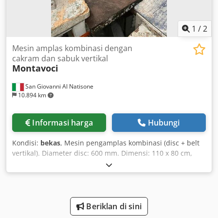
inspection Inspection according to DIN EN 15635,
performed according to the requirements of BGR 234
visual inspection for all racking systems Delivery with our
1
/
2
own fleet (unloading not included)
Mesin amplas kombinasi dengan
cakram dan sabuk vertikal
Montavoci
San Giovanni Al Natisone
10.894 km
Informasi harga
Hubungi
Kondisi:
bekas
, Mesin pengamplas kombinasi (disc + belt
vertikal). Diameter disc: 600 mm. Dimensi: 110 x 80 cm,
tinggi 160 cm. Chodpslagdwjfx Ahtsa
Beriklan di sini