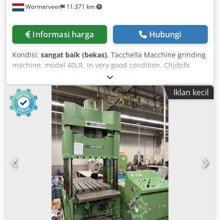
Wormerveer
11.371 km
Informasi harga
Hubungi
Kondisi:
sangat baik (bekas)
, Tacchella Macchine grinding
machine, model 40LR, in very good condition. Chjdpfx
Ahjivg E Hjtoa Specifications: Longitudinal travel (X-axis):
400 mm Cross travel (Y-axis): 250 mm Maximum clearance
Iklan kecil
between worktable and spindle axis: 375 mm Grinding
wheel speed: 3000/6000 rpm Grinding wheel dimensions:
150 x 20 mm Weight: 800 kg