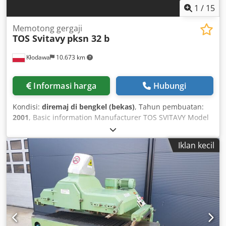
1
/
15
Memotong gergaji
TOS Svitavy
pksn 32 b
Kłodawa
10.673 km
Informasi harga
Hubungi
Kondisi:
diremaj di bengkel (bekas)
, Tahun pembuatan:
2001
, Basic information Manufacturer TOS SVITAVY Model
PKSN 32 B Category Multi-blade Saws Shipping Delivery
Codpehixkhsfx Ahtjha to be agreed Semesters technical
Iklan kecil
parameters Maximum working width #### mm 400
Machine with simultaneous transport and processing of
workpieces Machine with CE mark Used machine Minimum
working length #### mm 330 Motor power #### kW 55
Supply voltage #### V 380-400 Protective devices
Completely refurbished Electrically controlled adjustments
Technically operational Excellent condition Spindle
diameter #### mm 70 With a single tool spindle Equipped