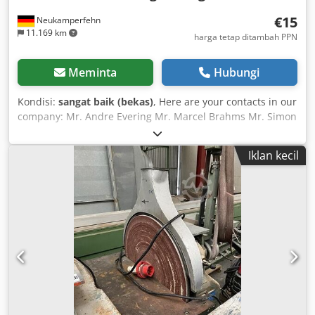
€15
Neukamperfehn
11.169 km
harga tetap ditambah PPN
Meminta
Hubungi
Kondisi:
sangat baik (bekas)
, Here are your contacts in our
company: Mr. Andre Evering Mr. Marcel Brahms Mr. Simon
Blank We are offering you a used pallet racking beam from
the manufacturer Nedcon for purchase. Technical data for
Iklan kecil
the pallet racking beam: Racking system: Nedcon Type: NS
Currently available: approx. 5,000 units The scope of
delivery includes: 01x pallet racking beam, used Material
colour: RAL 2008 light red orange Box profile: 90 x 40 mm
Locking type: 4 hooks Clear width: 1,900 mm Maximum
load per pair of beams: 2,000 kg (with evenly distributed
load) Chsdped A Sm Tefx Ahtsa 02x safety pins, used
Version: completely galvanized For securing the beams
against unintentional lifting Our services at a glance:
(prices on request) Assembly and installation Please
observe our general assembly conditions Racking