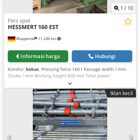
1
/
10
Pers spot
HESSMERT
160 EST
Wuppertal
11.246 km
Informasi harga
Hubungi
Kondisi:
bekas
, Pressing force 160 t Passage width / mm
Stroke / mm Working height 800 mm Total power
requirement 15 kW Machine weight approx. 11.8 t - Table
size: 1000x1000 mm - Distance table/ram, large stroke top,
Iklan kecil
adjustment top: 800 mm Additional information Chsdpfx
Ahoiulkqstea Extendable table