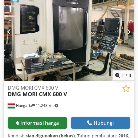
1
/
4
DMG MORI CMX 600 V
DMG MORI
CMX 600 V
Hungaria
11.248 km
Informasi harga
Hubungi
Kondisi:
siap digunakan (bekas)
, Tahun pembuatan:
2016
,