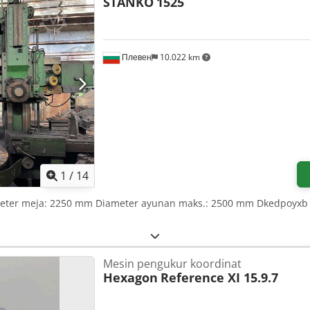
STANKO
1525
Плевен
10.022 km
1
/
14
meter meja: 2250 mm Diameter ayunan maks.: 2500 mm Dkedpoyxb I 
Mesin pengukur koordinat
Hexagon
Reference XI 15.9.7