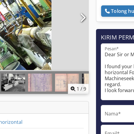
Tolong hu
KIRIM PER
Pesan*
1
/
9
Nama*
horizontal
Email*