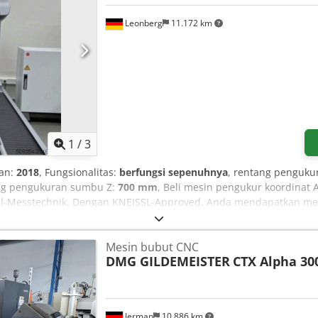
Leonberg
11.172 km
1
/
3
an:
2018
, Fungsionalitas:
berfungsi sepenuhnya
, rentang penguk
ang pengukuran sumbu Z:
700 mm
, Beli mesin pengukur koordinat 
l-Messtechnik. Dengan KNEISSL-Approved, Anda mendapatkan mesin
akai – kualitas yang dapat Anda percayai. Data Umum Mesin: Tipe
ntang Pengukuran: 1500 x 900 x 700 mm Dsdpfxsyg I Hds Aggskr A
Mesin bubut CNC
lat penukar Aksesori tambahan: Bola kalibrasi keramik, PC deng
DMG GILDEMEISTER
CTX Alpha 30
an konsultasi pribadi sebagai spesialis untuk menemukan mesin y
uh dunia tersedia atas permintaan!
Jerman
10.886 km