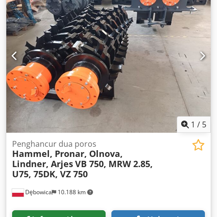
1
/
5
Penghancur dua poros
Hammel, Pronar, Olnova,
Lindner, Arjes
VB 750, MRW 2.85,
U75, 75DK, VZ 750
Dębowica
10.188 km