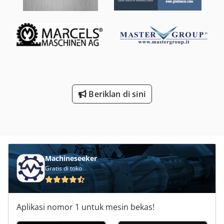
Price/offer: complete -Transport box dimensions:
715/365/H210 mm -Total weight: 72 kg
Beriklan di sini
Machineseeker
Gratis di toko
Aplikasi nomor 1 untuk mesin bekas!