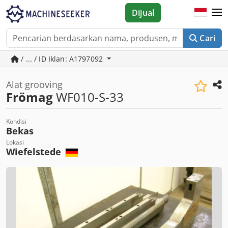
Dijual
Cari
/ ... / ID Iklan: A1797092
Alat grooving
Frömag
WF010-S-33
Kondisi
Bekas
Lokasi
Wiefelstede