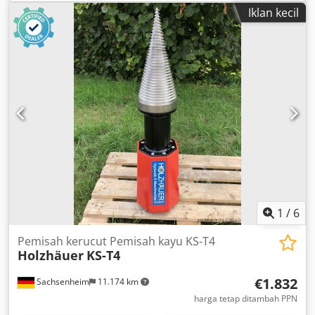
Iklan kecil
1
/
6
Pemisah kerucut Pemisah kayu KS-T4
Holzhäuer
KS-T4
€1.832
Sachsenheim
11.174 km
harga tetap ditambah PPN