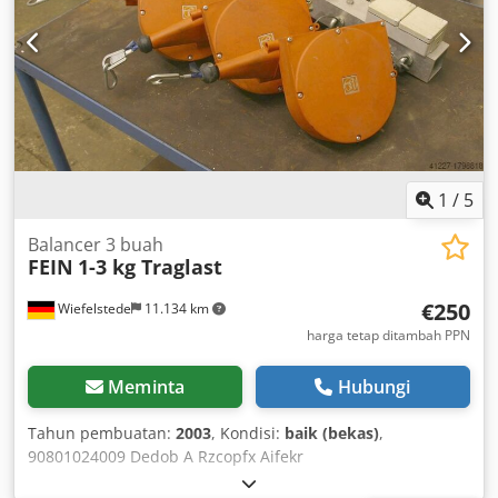
1
/
5
Balancer 3 buah
FEIN
1-3 kg Traglast
€250
Wiefelstede
11.134 km
harga tetap ditambah PPN
Meminta
Hubungi
Tahun pembuatan:
2003
, Kondisi:
baik (bekas)
,
90801024009 Dedob A Rzcopfx Aifekr