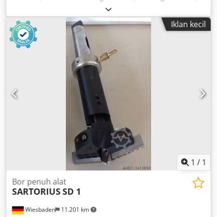
pipe bending tool -Pipe bending tool: 6 pieces -Profile
diameter: 32 to 80 mm, see photos -Mounting: Ø 36 mm -
Iklan kecil
Price: as a complete set Dkjdpfsf Ngcrox Aifsr -Dimensions:
490/540/H190 mm -Weight: 50.1 kg
1
/
1
Bor penuh alat
SARTORIUS
SD 1
Wiesbaden
11.201 km