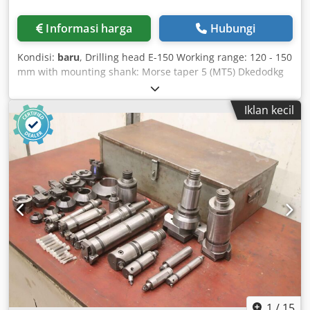
Informasi harga
Hubungi
Kondisi:
baru
, Drilling head E-150 Working range: 120 - 150
mm with mounting shank: Morse taper 5 (MT5) Dkedodkg
Rmopfx Aifsr with coolant ring Cutting tools made of HSS-
E-PM ASP 30, ASP30 TiN, centering drill HSS
Iklan kecil
1
/
15