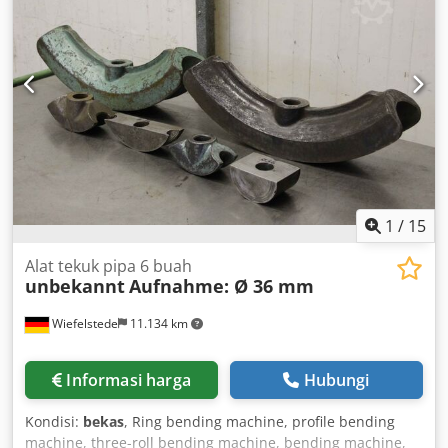
life. A powerful HMT 500 hydraulic motor delivers up to
1,800 Nm torque for efficient work, from 25 l/min up to 125
l/min and 210 bar pressure. Weight: 70 kg Including: •
Drive unit with high-performance HMT hydraulic motor,
weight 70 kg • Drill cone with tip Ø 200 mm, 270 mm/400
mm length, front face with 6x M16 threads LK173 Total
length: 270 mm + drill cone tip 130 mm = 400 mm
Diameter: 200 mm Weight: 30 kg Total weight: 100 kg
1
/
15
Alat tekuk pipa 6 buah
unbekannt
Aufnahme: Ø 36 mm
Wiefelstede
11.134 km
Informasi harga
Hubungi
Kondisi:
bekas
, Ring bending machine, profile bending
machine, three-roll bending machine, bending machine,