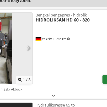
narik bagi Anda.
Bengkel pengepres - hidrolik
HIDROLIKSAN
HD 60 - 820
Velen
11.245 km
1
/
8
n Ssfx Akbock
Hydraulikpresse 65 to