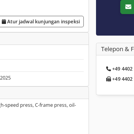
Atur jadwal kunjungan inspeksi
Telepon & 
+49 4402 .
.2025
+49 4402 .
h-speed press, C-frame press, oil-