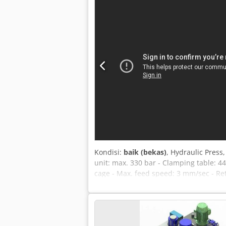
Kondisi:
baik (bekas)
, Hydraulic Press
unit: max. 330 bar - Clamping table: 
cage - Max. feed speed: 3 mm/sec - R