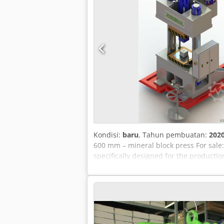
Kondisi:
baru
, Tahun pembuatan:
202
600 mm – mineral block press For sale:
specifically designed for the productio
integrated ejector and optional automa
Manufacturer: Hidrobrasil - Model: Min
300 t - Machine weight: approx. 8.5 t 
Passage width: 600 mm - Max. working 
mm - Table height above floor: 850 mm
Hydraulics & equipment - Oil tank: 350 l