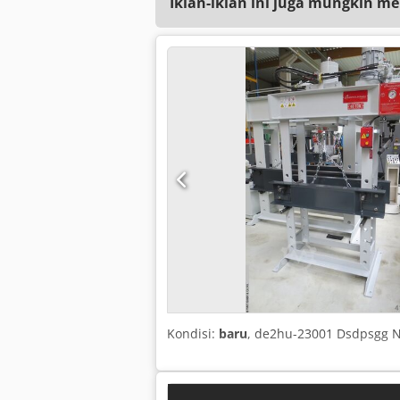
Iklan-iklan ini juga mungkin me
Kondisi:
baru
, de2hu-23001 Dsdpsgg N