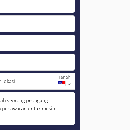
Tanah
 lokasi
lah seorang pedagang
 penawaran untuk mesin