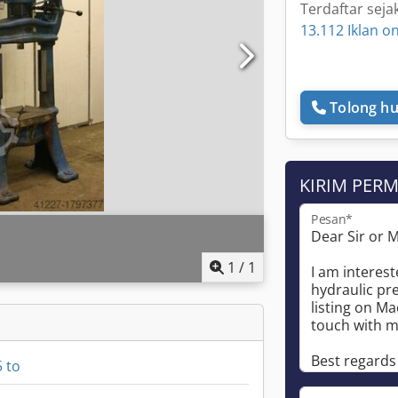
Terdaftar seja
13.112 Iklan on
Tolong hu
KIRIM PER
Pesan*
1
/
1
 to