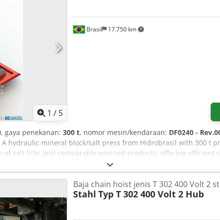
Brasil
17.750 km
1
/
5
0
, gaya penekanan:
300 t
, nomor mesin/kendaraan:
DF0240 - Rev.0
 A hydraulic mineral block/salt press from Hidrobrasil with 300 t p
n of salt licks and comparable pressed products, offering efficient 
tion. ===== Technical data & information: Hydraulic salt press – 30
eral block press - Machine designation: Salt press - Design: Hydrau
Baja chain hoist jenis T 302 400 Volt 2 s
- Dimensions (L × W × H): approx. 2,275 × 1,650 × 4,050 mm - Motor
Stahl
Typ T 302 400 Volt 2 Hub
height: 800 mm - Stroke: 500 mm ==== Table & ram - Table size: 6
 - Return force: 30 t ==== Speeds - Approach speed: max. 10 mm/s
 - Electric oil cooling: 1.5 kW (max) - Travel: 500 mm ==== Ejector -