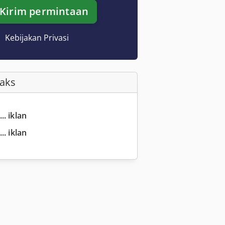
Kirim permintaan
Kebijakan Privasi
Faks
.. iklan
.. iklan