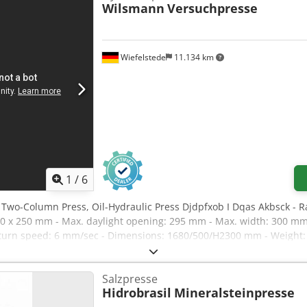
Wilsmann
Versuchpresse
Wiefelstede
11.134 km
1
/
6
, Two-Column Press, Oil-Hydraulic Press Djdpfxob I Dqas Akbsck - Ra
440 x 250 mm - Max. daylight opening: 295 mm - Max. width: 300 mm
eturn speed: 6 mm/sec - Dimensions: 1680/500/H2300 mm - Weight:
Salzpresse
Hidrobrasil
Mineralsteinpresse