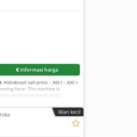
Informasi harga
0
, Hidrobrasil salt press – 300 t – 600 ×
ressing force. This machine is
series production thanks to its
0 t ==== General information -
lic production press - Pressing force:
Iklan kecil
troke
 output: 30 kW ==== Working area -
00 × 600 mm - Ram plate: 600 × 600
ec - Pressing speed: 10 mm/sec ====
 Ejector stroke: 250 mm - Ejector force: