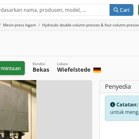
Cari
Mesin press logam
Hydraulic double-column presses & four-column presse
Kondisi
Lokasi
rmintaan
Bekas
Wiefelstede
Penyedia
Catatan
untuk menga