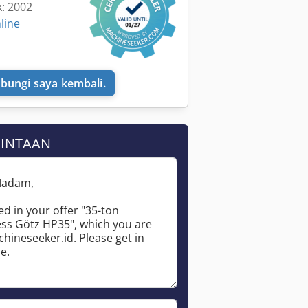
k: 2002
line
bungi saya kembali.
Minta lebih banyak gambar
MINTAAN