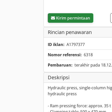
Kirim permintaan
Rincian penawaran
ID iklan:
A1797377
Nomor referensi:
6318
Pembaruan:
terakhir pada 18.12
Deskripsi
Hydraulic press, single-column hig
hydraulic press
- Ram pressing force: approx. 35 t
- Clamping table: 500 x 470 mm