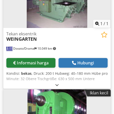
1
/
1
Tekan eksentrik
WEINGARTEN
Doxato/Drama
10.049 km
Informasi harga
Hubungi
Kondisi:
bekas
, Druck: 200 t Hubweg: 40–180 mm Hübe pro
Minute: 32 Obere Tischgröße: 630 x 500 mm Untere
Tischgröße: 900 x 800 mm Technische Merkmale:
Luftkupplung Leistung: 15 PS ABMESSUNGEN: Höhe: 3.000
Iklan kecil
mm Breite: 1.000 mm Länge: 2.750 mm Gewicht: 14.000 kg
Cjdpfx Ae Dvi Uohcsrf Neue Elektroanlage