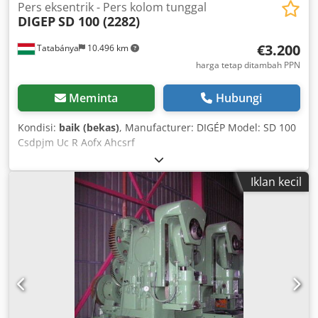
Pers eksentrik - Pers kolom tunggal
DIGEP
SD 100 (2282)
€3.200
Tatabánya
10.496 km
harga tetap ditambah PPN
Meminta
Hubungi
Kondisi:
baik (bekas)
, Manufacturer: DIGÉP Model: SD 100
Csdpjm Uc R Aofx Ahcsrf
Iklan kecil