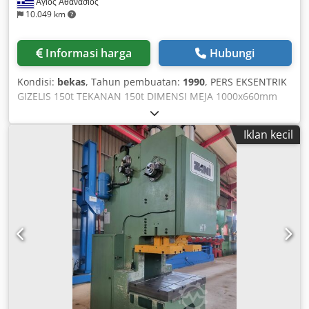
Άγιος Αθανάσιος
10.049 km
Informasi harga
Hubungi
Kondisi:
bekas
, Tahun pembuatan:
1990
, PERS EKSENTRIK
GIZELIS 150t TEKANAN 150t DIMENSI MEJA 1000x660mm
JARAK GERAK 120-220mm DAYA 11 kW DENGAN SISTEM
PENJAEP HIDROLIK Cjdpsx N Sr Dsfx Ahcorf
Iklan kecil