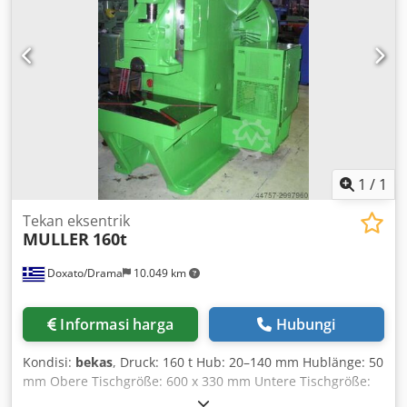
1
/
1
Tekan eksentrik
MULLER
160t
Doxato/Drama
10.049 km
Informasi harga
Hubungi
Kondisi:
bekas
, Druck: 160 t Hub: 20–140 mm Hublänge: 50
mm Obere Tischgröße: 600 x 330 mm Untere Tischgröße:
1.000 x 700 mm Antriebsleistung: 15 kW Crodpec Nt Akjfx