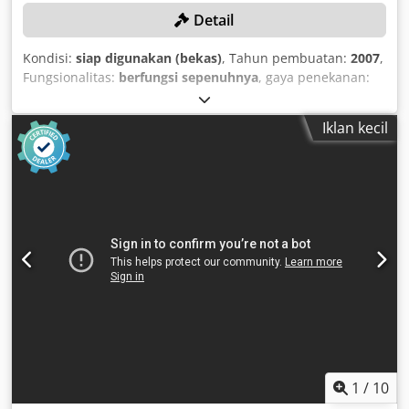
Detail
Kondisi:
siap digunakan (bekas)
, Tahun pembuatan:
2007
,
Fungsionalitas:
berfungsi sepenuhnya
, gaya penekanan:
4.000 t
, panjang langkah:
180 mm
, kedalaman
tenggorokan:
500 mm
, berat keseluruhan:
28.000 kg
,
Iklan kecil
model controller:
Siemens S7-300
, Mesin ini telah
direkondisi secara menyeluruh pada tahun 2007!
Pekerjaan modifikasi berikut telah dilakukan pada mesin
press eksentrik satu tiang PEE 400: Modifikasi penggerak
mesin menjadi penggerak yang dapat diatur dengan 15-45
langkah pukulan batang press Modifikasi kopling dan rem
menjadi kombinasi kopling-rem yang dioperasikan secara
pneumatik dari Ortlinghaus Penyesuaian poros roda gigi,
roda gila, dan tutup bantalan agar sesuai dengan
kombinasi kopling-rem yang dioperasikan secara
pneumatik Penggantian bantalan rol untuk penyangga
poros roda gigi dan roda gila Penggantian semua elemen
penyegel dan suku cadang yang aus pada penggerak
Penggantian segel untuk silinder penyeimbang
1
/
10
Penggantian sabuk V untuk penggerak roda gila