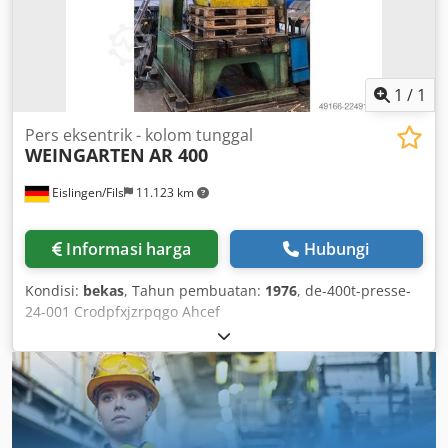
1
/
1
Pers eksentrik - kolom tunggal
WEINGARTEN
AR 400
Eislingen/Fils
11.123 km
Informasi harga
Hubungi
Kondisi:
bekas
, Tahun pembuatan:
1976
, de-400t-presse-
24-001 Crodpfxjzrpqgo Ahcef