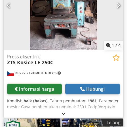
1
/
4
Press eksentrik
ZTS Kosice
LE 250C
Republik Ceko
10.618 km
Informasi harga
Hubungi
Kondisi:
baik (bekas)
, Tahun pembuatan:
1981
, Parameter
mesin: Gaya pembentukan nominal: 250 t Codpfxozpxzio
Ahcsrf Langkah: 45 mm Deskripsi: Mesin dalam kondisi
teknis yang baik, dapat diuji coba setelah kesepakatan
Lelang
sebelumnya. Dimensi: 2580 x 1350 x 2975 mm Daya listrik: