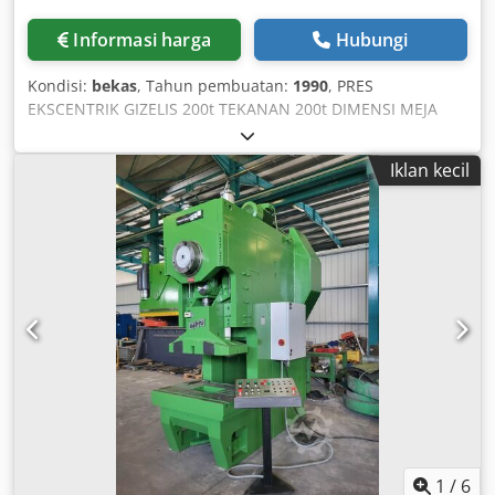
Informasi harga
Hubungi
Kondisi:
bekas
, Tahun pembuatan:
1990
, PRES
EKSCENTRIK GIZELIS 200t TEKANAN 200t DIMENSI MEJA
1000x660mm LANGKAH 17-230mm Cedpfx Ahsx N Sqyocerf
DAYA 11kW DENGAN SISTEM PENJAEP HIDROLIS
Iklan kecil
1
/
6