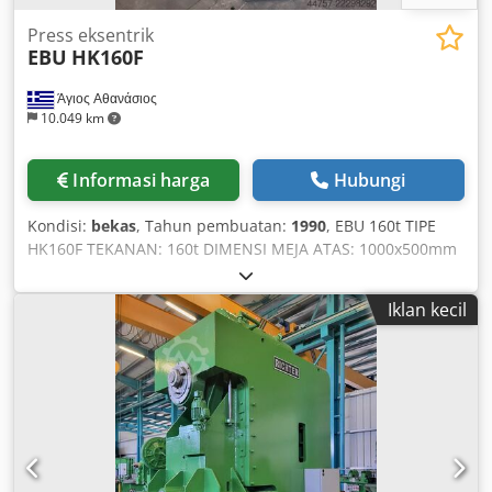
Press eksentrik
EBU
HK160F
Άγιος Αθανάσιος
10.049 km
Informasi harga
Hubungi
Kondisi:
bekas
, Tahun pembuatan:
1990
, EBU 160t TIPE
HK160F TEKANAN: 160t DIMENSI MEJA ATAS: 1000x500mm
DIMENSI MEJA BAWAH: 1200x800mm JUMLAH LANGKAH
PER MENIT: 80 PANJANG LANGKAH: 20-200mm JARAK
Iklan kecil
ANTAR MEJA: 600mm Credpfx Aezktzyehcef DAYA: 15kw
BERAT: 17.500 kg MESIN DALAM KONDISI BAIK DAN SIAP
DIGUNAKAN.