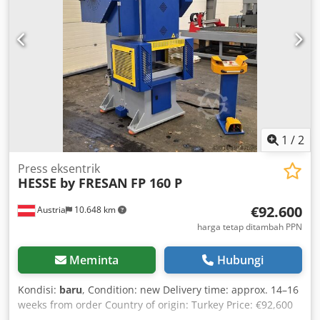
1
/
2
Press eksentrik
HESSE by FRESAN
FP 160 P
€92.600
Austria
10.648 km
harga tetap ditambah PPN
Meminta
Hubungi
Kondisi:
baru
, Condition: new Delivery time: approx. 14–16
weeks from order Country of origin: Turkey Price: €92,600
Leasing rate: €1,750.14 Press force: 160 tonnes Nominal