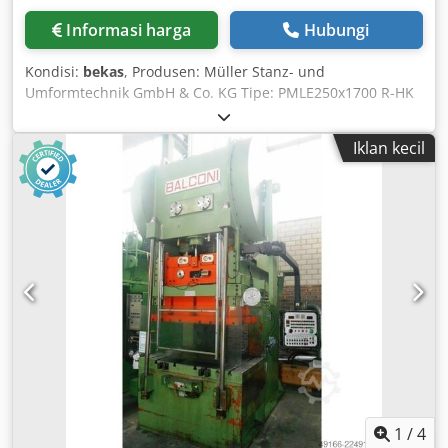
Informasi harga
Hubungi
Kondisi:
bekas
, Produsen: Müller Stanz- und
Umformtechnik GmbH & Co. KG Tipe: PMLE250x1700 R-HK
Nomor Mesin: A05036-02 Tahun Pembuatan: 2006 Jenis
Mesin: Mesin Tekan Eksentrik Kekuatan Tekan: 2500 kN
Iklan kecil
Kekuatan Tekan: 250 ton Jumlah Langkah: 20–120 min⁻¹
Langkah: 25–125 mm Pengaturan Pendorong: 100 mm
Tegangan: 400 V Daya Motor: 55 kW Daya Terpasang: 100
kW Berat: 47.000 kg Bantalan Penarik: Tidak Kondisi: Bekas
Mesin mengalami kebocoran oli hidrolik Terdapat
beberapa kebocoran di area hidrolik Pin pengunci untuk
pengaturan pendorong dinonaktifkan karena kebocoran
hidrolik Codpfx Aozrz Ecjhcerf Dijual tanpa sistem sabuk
Video tersedia sesuai permintaan Lokasi: Freiburg
1
/
4