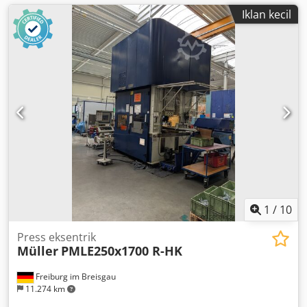
Iklan kecil
1
/
10
Press eksentrik
Müller
PMLE250x1700 R-HK
Freiburg im Breisgau
11.274 km