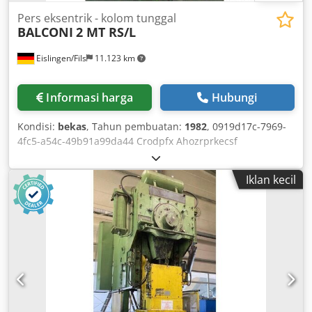
Pers eksentrik - kolom tunggal
BALCONI
2 MT RS/L
Eislingen/Fils
11.123 km
Informasi harga
Hubungi
Kondisi:
bekas
, Tahun pembuatan:
1982
, 0919d17c-7969-
4fc5-a54c-49b91a99da44 Crodpfx Ahozrprkecsf
Iklan kecil