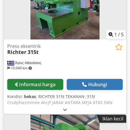
1
/
5
Press eksentrik
Richter
315t
Άγιος Αθανάσιος
10.049 km
Informasi harga
Hubungi
Kondisi:
bekas
, RICHTER 315t TEKANAN: 315t
Crsdpfxezmmvie Ahcjf JARAK ANTARA MEJA ATAS DAN
BAWAH: 500mm UKURAN MEJA: 1500x1250mm BERAT:
23.000 kg
Iklan kecil