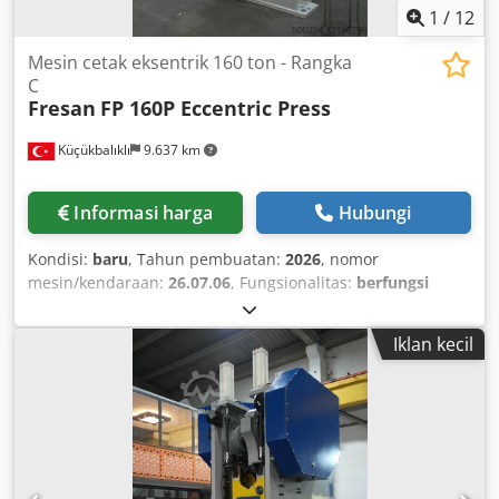
1
/
12
Mesin cetak eksentrik 160 ton - Rangka
C
Fresan
FP 160P Eccentric Press
Küçükbalıklı
9.637 km
Informasi harga
Hubungi
Kondisi:
baru
, Tahun pembuatan:
2026
, nomor
mesin/kendaraan:
26.07.06
, Fungsionalitas:
berfungsi
sepenuhnya
, Fresan FP 160P - C-Frame Eccentric Press -
160 Tons (1600 kN) TECHNICAL DATA: * Capacity: 160 tons
Iklan kecil
(1600 kN) * Stroke rate: 55 strokes/min (adjustable) *
Distance between table and ram: 500 mm Csdpfx Ahjnyh S
Recorf * Stroke adjustment: 0 - 172 mm * Ram adjustment:
95 mm (motorized) * Table dimensions: 800 x 1100 mm
STANDARD SPECIFICATION: * Equipment in accordance
with CE regulations * Welded steel frame construction *
Crankshaft made of alloyed steel AISI 4140 (42CrMo4).