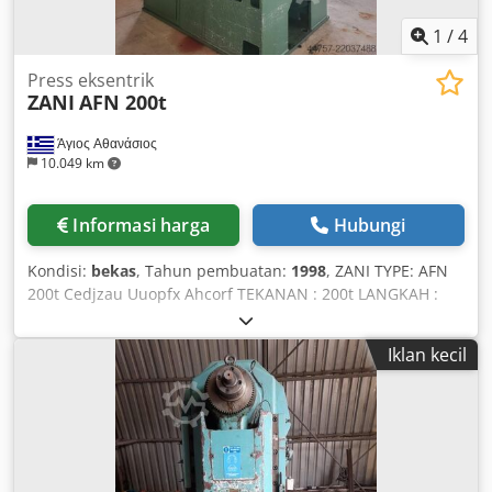
1
/
4
Press eksentrik
ZANI
AFN 200t
Άγιος Αθανάσιος
10.049 km
Informasi harga
Hubungi
Kondisi:
bekas
, Tahun pembuatan:
1998
, ZANI TYPE: AFN
200t Cedjzau Uuopfx Ahcorf TEKANAN : 200t LANGKAH :
20-180mm LANGKAH PER MENIT: 50 DAYA : 15kw DIMENSI
MEJA ATAS : 1100x760mm DIMENSI MEJA BAWAH :
Iklan kecil
1300x850mm BERAT : 19,5t TAHUN 1998 BUATAN ITALIA