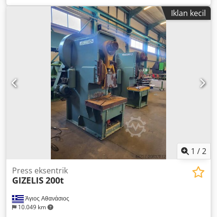
Ahcef Gewicht: 10.000 kg
Iklan kecil
1
/
2
Press eksentrik
GIZELIS
200t
Άγιος Αθανάσιος
10.049 km