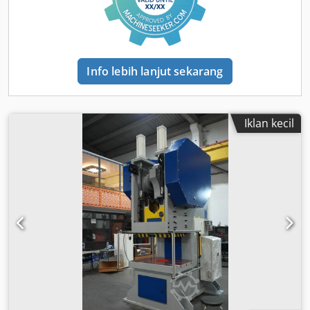
Tahun pembuatan: 2022 Gaya tekan nominal: 2000 kN
Jarak antara meja dan kepala penekan: 444 mm Panjang
langkah: 25–400 mm Kecepatan langkah: 50–70 min⁻¹
Maks. penyesuaian kepala penekan: 102 mm Tekanan
pada unit kopling-rem: 5,5 bar Ukuran meja: 800 × 740 mm
Info lebih lanjut sekarang
Crodpey Icnmjfx Ahcjf Sumber listrik: 3/N/PE 400 V 50 Hz
Tegangan kontrol: 24 V Daya motor: 18,5 kW Kecepatan
maksimum flywheel: 32 min⁻¹ Bobot alat atas yang
diizinkan: 2000 kg Berat mesin: 12500 kg Level kebisingan:
Iklan kecil
75 dB(A) Waktu overrun: 182 ms Jarak overrun: 52 mm
Jarak keamanan: 2826 mm Kelas perlindungan: IP54 Jika
Anda memiliki pertanyaan atau memerlukan informasi
tambahan, silakan hubungi kami melalui pesan atau
telepon.