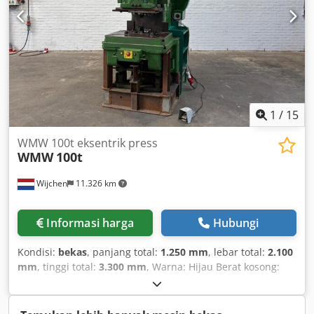
1
/
15
WMW 100t eksentrik press
WMW
100t
Wijchen
11.326 km
Informasi harga
Hubungi
Kondisi:
bekas
, panjang total:
1.250 mm
, lebar total:
2.100
mm
, tinggi total:
3.300 mm
, Warna: Hijau Berat kosong:
7.000 kg Harga: Hubungi kami untuk informasi lebih lanjut
- Dokumentasi tersedia: Tidak - Sertifikat CE tersedia: Tidak
- Sistem kontrol: Konvensional - Model mesin: Mesin