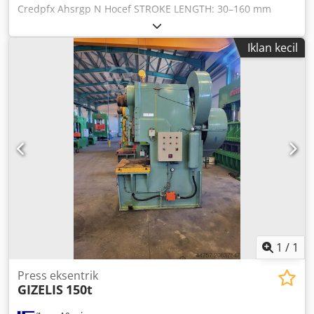
Credpfx Ahsrgp N Hocef STROKE LENGTH: 30–160 mm
STROKES PER MINUTE: 36
Iklan kecil
1
/
1
Press eksentrik
GIZELIS
150t