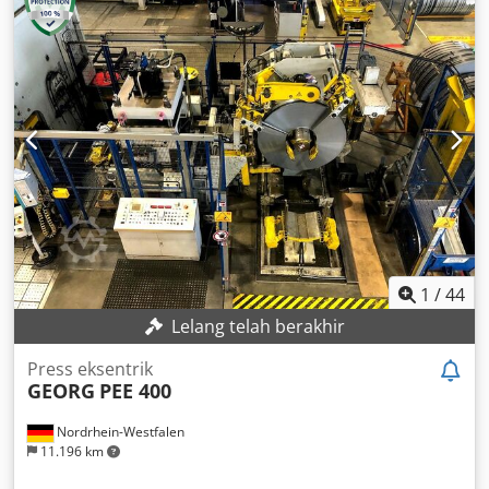
22 kW Dokumentasi dalam bahasa Ceko Berat mesin:
12.880 kg
1
/
44
Lelang telah berakhir
Press eksentrik
GEORG
PEE 400
Nordrhein-Westfalen
11.196 km