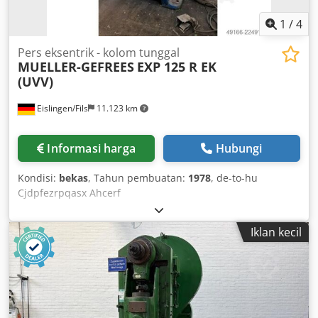
1
/
4
Pers eksentrik - kolom tunggal
MUELLER-GEFREES
EXP 125 R EK
(UVV)
Eislingen/Fils
11.123 km
Informasi harga
Hubungi
Kondisi:
bekas
, Tahun pembuatan:
1978
, de-to-hu
Cjdpfezrpqasx Ahcerf
Iklan kecil