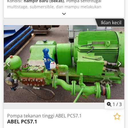
Kondisi:
hampir baru (bekas)
, Pompa sentrifugal
multistage, submersible, dan mampu melakukan
penyedotan sendiri. Tipe: MTR 20-19/6 A-W-A-HQQV
Crjdpofz D Dnofx Ahysf Nomor Produk: A45937986
Iklan kecil
Dimensi: P 150 cm, L 30 cm, T 30 cm // berat sekitar 102 kg.
1
/
3
Pompa tekanan tinggi ABEL PC57.1
ABEL
PC57.1