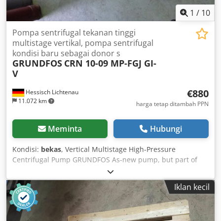
1
/
10
Pompa sentrifugal tekanan tinggi
multistage vertikal, pompa sentrifugal
kondisi baru sebagai donor s
GRUNDFOS
CRN 10-09 MP-FGJ GI-
V
€880
Hessisch Lichtenau
11.072 km
harga tetap ditambah PPN
Meminta
Hubungi
Kondisi:
bekas
, Vertical Multistage High-Pressure
Centrifugal Pump GRUNDFOS As-new pump, but part of
the magnetic coupling has been removed. Type: CRN 10-09
MP-FGJ GI-V Year of manufacture: approx. 2012
Iklan kecil
Performance at 7.2 bar: max. 10 m³/h Head: max. 91.8
meters Power supply: 400 Volt, 50 Hz Crsdpfx Aofupadjhyjf
Power: 3 kW - 9-stage pump construction - Made of