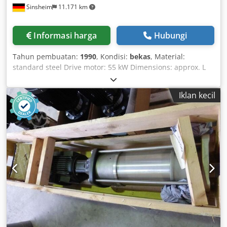
Sinsheim
11.171 km
Informasi harga
Hubungi
Tahun pembuatan:
1990
, Kondisi:
bekas
, Material:
standard steel Drive motor: 55 kW Dimensions: approx. L
1600 mm x W 1000 mm x H 900 mm Cedpfxegb D Irs Ahyorf
Unladen weight: approx. 1,500 kg Delivery rate: 14.4 m³/h
Iklan kecil
Max. operating pressure: 100 bar Technical
documentation: No Note: Piston diameter: 57 mm, Stroke
rate: 326 rpm, Stroke length: 105 mm