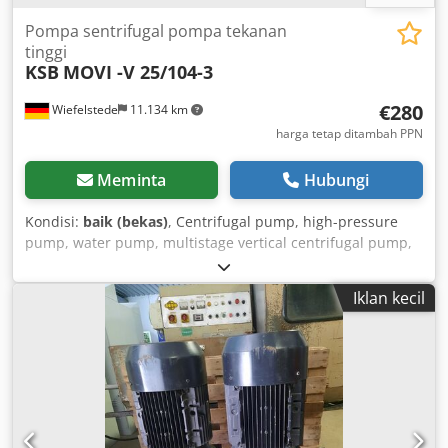
Pompa sentrifugal pompa tekanan
tinggi
KSB
MOVI -V 25/104-3
€280
Wiefelstede
11.134 km
harga tetap ditambah PPN
Meminta
Hubungi
Kondisi:
baik (bekas)
, Centrifugal pump, high-pressure
pump, water pump, multistage vertical centrifugal pump,
booster pump, pressure intensifier pump -Manufacturer:
KSB, Inline pump MOVI-V 25/1 Motor: 0.55 kW -Speed: 2840
Iklan kecil
rpm Crodpfof S Ncpsx Ahyef -Max. flow rate: m³/h -Max.
delivery head: 39-24 m -Dimensions: 185/185/H555 mm -
Weight: 22 kg