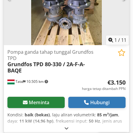
1
/
11
Pompa ganda tahap tunggal Grundfos
TPD
Grundfos
TPD 80-330 / 2A-F-A-
BAQE
€3.150
Tata
10.505 km
harga tetap ditambah PPN
Meminta
Hubungi
Kondisi:
baik (bekas)
, laju aliran volumetrik:
85 m³/jam
,
daya:
11 kW (14,96 hp)
, frekuensi input:
50 Hz
, jenis arus
masuk:
tiga fasa
, Grundfos TPD pumps are single-stage,