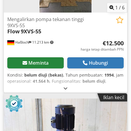
1
/
6
Mengalirkan pompa tekanan tinggi
9XVS-55
Flow
9XVS-55
€12.500
Haßloch
11.213 km
harga tetap ditambah PPN
Meminta
Hubungi
Kondisi:
belum diuji (bekas)
, Tahun pembuatan:
1994
, jam
operasional:
41.564 h
, Fungsionalitas:
belum diuji
,
Optional purchase: Current condition = €12,500 No liability
– Spare parts, service, and maintenance can be offered
Iklan kecil
Overhauled condition = €13,500 Inspection of intensifier 3-
month warranty (excluding spare and wear parts)
Refurbished condition = €17,999 (Refurbished) Cjdpfx
Aoguqucehyorf 12-month warranty (excluding spare and
wear parts) New pressure intensifier, new controller, new
high-pressure pump, hydraulics cleaned and tested If you