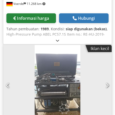
Voerde
11.268 km
Informasi harga
Hubungi
Tahun pembuatan:
1989
, Kondisi:
siap digunakan (bekas)
,
High-Pressure Pump ABEL PC57.1S Item no.: RE-HU-2019-
1102-P51 Unit: High-Pressure Pump Model: ABEL PC57.1S
Machine no.: 12042E9 Crjdpfx Ahjd Hiwisyjf Capacity: 18
Iklan kecil
m³/h Pressure: 100 bar Motor power: 75 kW