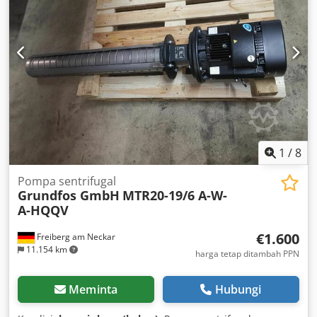
stainless steel 1.4401 - The pump is as new and was used
as a parts donor, but includes several new pump
chambers - Part of the magnetic coupling is missing
Suitable for drinking water supply, irrigation, and drainage
Packed in original wooden crate Pump dimensions
(LxWxH): 1100 x 250 x 300 mm Shipping crate dimensions
(LxWxH): 1400 x 330 x 340 mm Weight with shipping crate:
85 kg As new condition Not a submersible or immersion
pump.
1
/
8
Pompa sentrifugal
Grundfos GmbH
MTR20-19/6 A-W-
A-HQQV
€1.600
Freiberg am Neckar
11.154 km
harga tetap ditambah PPN
Meminta
Hubungi