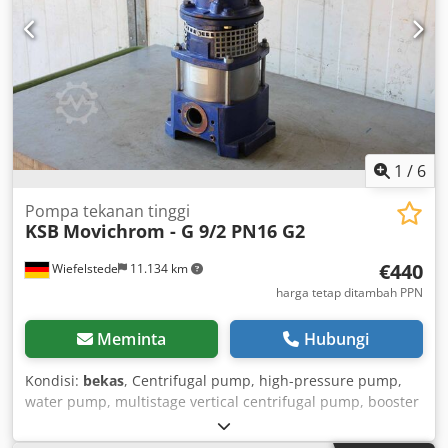
conclude a maintenance or service contract, we offer a
discount! Contact us and we will provide you with a
tailored offer!
1
/
6
Pompa tekanan tinggi
KSB
Movichrom - G 9/2 PN16 G2
€440
Wiefelstede
11.134 km
harga tetap ditambah PPN
Meminta
Hubungi
Kondisi:
bekas
, Centrifugal pump, high-pressure pump,
water pump, multistage vertical centrifugal pump, booster
pump, pressure booster pump -Manufacturer: KSB, high-
pressure pump Movichrom - G 9/2 PN16 G2 -Drive: 1.1 kW -