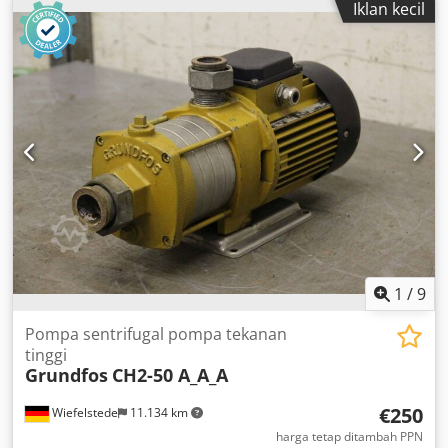
Iklan kecil
Speed: 2825 rpm -Max. flow rate: 9 m³/h Cedod Sntbopfx
Ahyjrf -Max. head: 22 m -Price: per unit -Quantity: 1 unit -
Dimensions: 250/210/H555 mm -Weight: 37 kg/unit
1
/
9
Pompa sentrifugal pompa tekanan
tinggi
Grundfos
CH2-50 A_A_A
€250
Wiefelstede
11.134 km
harga tetap ditambah PPN