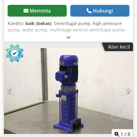
Meminta
Hubungi
Kondisi:
baik (bekas)
, Centrifugal pump, high-pressure
pump, water pump, multistage vertical centrifugal pump -
Voltage: 380-415 V 690 W - Max. flow rate: 2 m³/h - Max.
head: 36/46 m - Max. pressure: 6 bar Crsdpod Tk Sqofx
Iklan kecil
Ahyef - Max. temperature: 90 °C - Price: per unit - Quantity:
2 units - Dimensions: 400/143/H203 mm - Weight: 12.4 kg
1
/
8