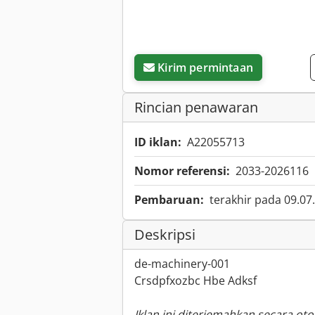
Kirim permintaan
Rincian penawaran
ID iklan:
A22055713
Nomor referensi:
2033-2026116
Pembaruan:
terakhir pada 09.07
Deskripsi
de-machinery-001
Crsdpfxozbc Hbe Adksf
Iklan ini diterjemahkan secara ot