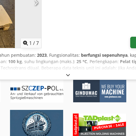
1
/
7
Tahun pembuatan:
2023
, Fungsionalitas:
berfungsi sepenuhnya
, k
han:
100 kg
, suhu lingkungan (maks.):
25 °C
, Perlengkapan:
Pelat t
echnotrans dijual. Beberapa data teknis unit ini adalah: Jika And
spfx Adkorf Harga baru pada tahun 2023 adalah 9.400€. Fitur uta
 sistem pendingin dengan air Rentang suhu: 0-25 derajat Cocok un
Tekanan maksimum: 6 bar Dilengkapi roda agar mudah dipindahkan