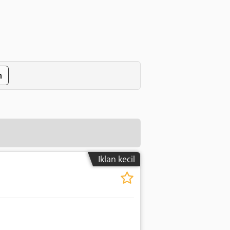
n
Iklan kecil