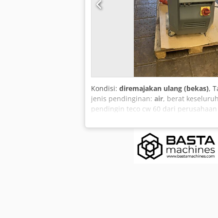
Kondisi:
diremajakan ulang (bekas)
, 
jenis pendinginan:
air
, berat keseluru
pendingin teco cw 60 dari perusahaan T
manual pengguna unit ini. Csdezk Id N
Profibus Kapasitas pendinginan: 10kW,
WP602 dengan laju aliran 60 l/menit 
749mm Berat: 100KG Dll.