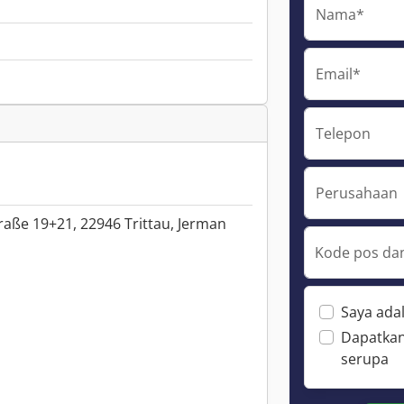
Nama*
Email*
Telepon
Perusahaan
raße 19+21, 22946 Trittau, Jerman
Kode pos dan
Saya ada
Dapatkan
serupa