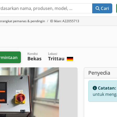
Cari
erangkat pemanas & pendingin
ID Iklan: A22055713
Kondisi
Lokasi
rmintaan
Bekas
Trittau
Penyedia
Catatan
untuk menga