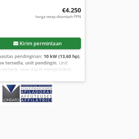
€4.250
harga tetap ditambah PPN
Kirim permintaan
apasitas pendinginan:
10 kW (13,60 hp)
,
ipe tersedia, unit pendingin
, Unit
a tertarik, saya dapat mengirimkan
ma: Pengontrol 32 bit Antarmuka
tuk air tanpa zat anti-beku Pompa:
 Dimensi: P: 1281mm x L: 505mm x T: