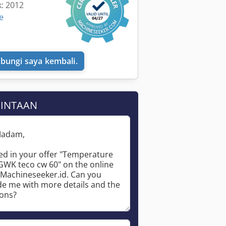
k: 2012
e
bungi saya kembali.
MINTAAN