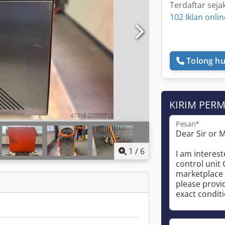
Terdaftar seja
102 Iklan onlin
Tolong hu
KIRIM PER
Pesan*
1
/
6