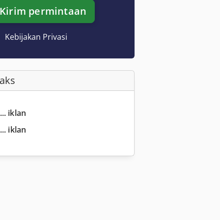
Kirim permintaan
Kebijakan Privasi
Faks
.. iklan
.. iklan