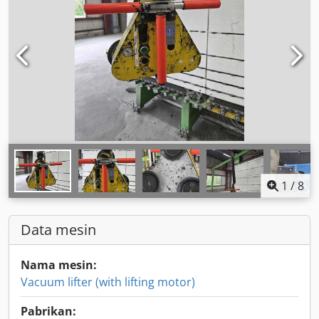
1
/
8
Data mesin
Nama mesin:
Vacuum lifter (with lifting motor)
Pabrikan: