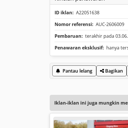
ID iklan:
A22051638
Nomor referensi:
AUC-2606009
Pembaruan:
terakhir pada 03.06
Penawaran eksklusif:
hanya ters
Pantau lelang
Bagikan
Iklan-iklan ini juga mungkin me