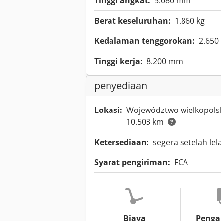
Tinggi angkat:
5.080 mm
Berat keseluruhan:
1.860 kg
Kedalaman tenggorokan:
2.65
Tinggi kerja:
8.200 mm
penyediaan
Lokasi:
Województwo wielkopolsk
10.503 km
Ketersediaan:
segera setelah lel
Syarat pengiriman:
FCA
Biaya
Penga