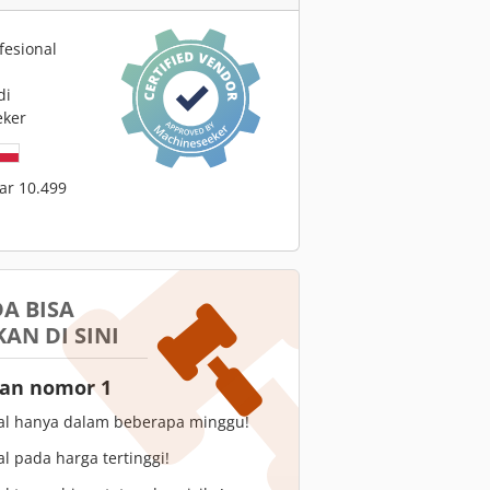
fesional
di
eker
tar 10.499
A BISA
AN DI SINI
gan nomor 1
l hanya dalam beberapa minggu!
 pada harga tertinggi!