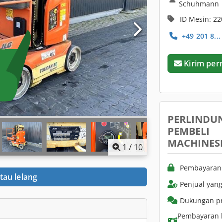
Schuhmann
ID Mesin: 2
+49 201 8...
Kirim per
PERLINDU
PEMBELI
MACHINES
1
/
10
Pembayaran 
tau lelang
Penjual yang
Dukungan pr
Pembayaran 