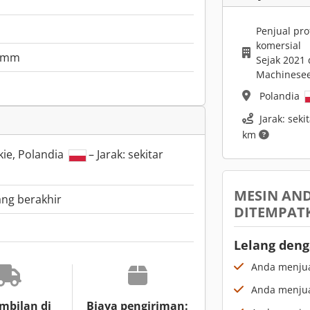
Penjual pro
komersial
0 mm
Sejak 2021 
Machinese
Polandia
Jarak: seki
km
ie, Polandia
– Jarak: sekitar
MESIN AND
ang berakhir
DITEMPATK
Lelang den
Anda menjua
Anda menjual
mbilan di
Biaya pengiriman: