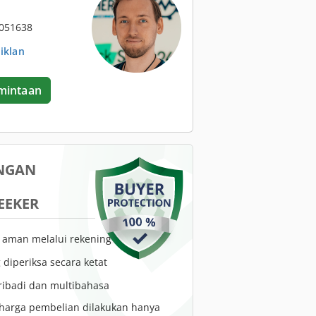
2051638
 iklan
mintaan
NGAN
EEKER
aman melalui rekening escrow
 diperiksa secara ketat
ibadi dan multibahasa
harga pembelian dilakukan hanya