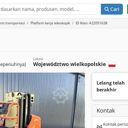
Cari
orm transportasi
Platform kerja teleskopik
ID Iklan: A22051638
Lokasi
Województwo wielkopolskie
 sepenuhnya)
Lelang telah
berakhir
Kontak
Kontak perso