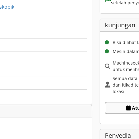
setelah peny
eskopik
kunjungan
Bisa dilihat
Mesin dalam 
Machinesee
untuk melih
Semua data 
dan itikad te
lokasi.
At
Penyedia