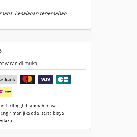
omatis. Kesalahan terjemahan
%
bayaran di muka
er bank
an tertinggi ditambah biaya
giriman jika ada, serta biaya
rlaku.