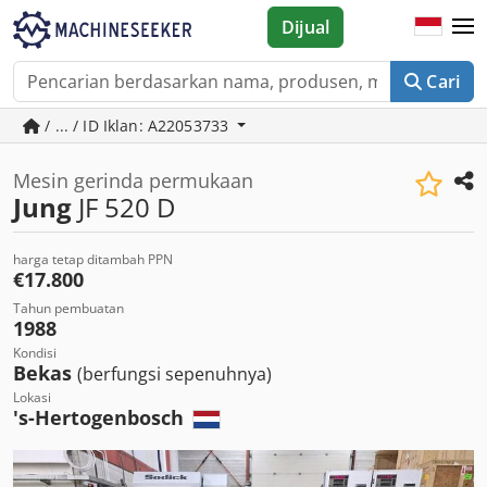
Dijual
Cari
/ ... / ID Iklan: A22053733
Mesin gerinda permukaan
Jung
JF 520 D
harga tetap ditambah PPN
€17.800
Tahun pembuatan
1988
Kondisi
Bekas
(berfungsi sepenuhnya)
Lokasi
's-Hertogenbosch