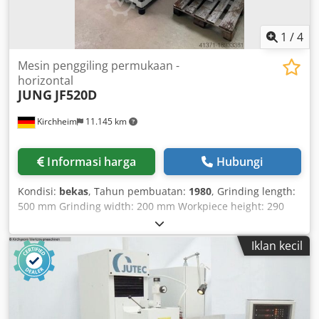
1
/
4
Mesin penggiling permukaan -
horizontal
JUNG
JF520D
Kirchheim
11.145 km
Informasi harga
Hubungi
Kondisi:
bekas
, Tahun pembuatan:
1980
, Grinding length:
500 mm Grinding width: 200 mm Workpiece height: 290
mm Machine from the Physikalisch-Technische
Bundesanstalt - Geometrically overhauled - Electrical
Iklan kecil
system checked, fully functional, relevant parts replaced -
All wear parts renewed - Colour: light grey, paintwork in
good condition Equipment: Electromagnetic chuck 500x200
mm Grinding spindle overhauled 2-axis digital readout for
Y and Z axes Automatic feed for Y and Z axes Y-axis with