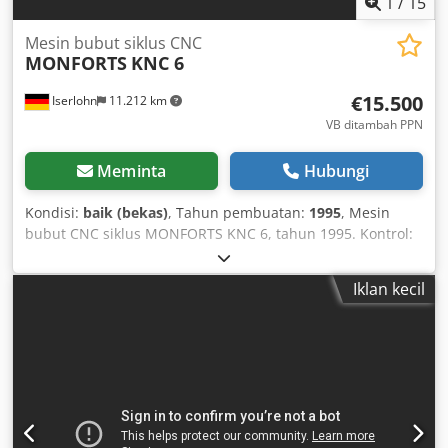
1
/
15
Mesin bubut siklus CNC
MONFORTS
KNC 6
€15.500
Iserlohn
11.212 km
VB ditambah PPN
Meminta
Hubungi
Kondisi:
baik (bekas)
, Tahun pembuatan:
1995
, Mesin
bubut CNC siklus MONFORTS KNC 6, tahun 1995. Kontrol:
Monforts MTC K. Jarak antara senter: 2000 mm. Diameter
ayun maksimum di atas tempat tidur: 630 mm. Diameter
Iklan kecil
ayun maksimum di atas dudukan pelana: 380 mm. Putaran
spindle: 2–1800 rpm. Motor spindle: 21/15 kW. Lubang
spindle: 71 mm. Chuck tiga rahang FORKARDT 400 mm.
Pemegang alat Multifix ukuran C dengan 3 slot alat.
Kebutuhan ruang: panjang 4000 mm, lebar 2200 mm,
tinggi 1900 mm. Berat sekitar 5000 kg. Dokumentasi mesin
lengkap tersedia. Mesin dapat didemonstrasikan dalam
kondisi hidup. Dkodpfx Aehktd Njlmsr