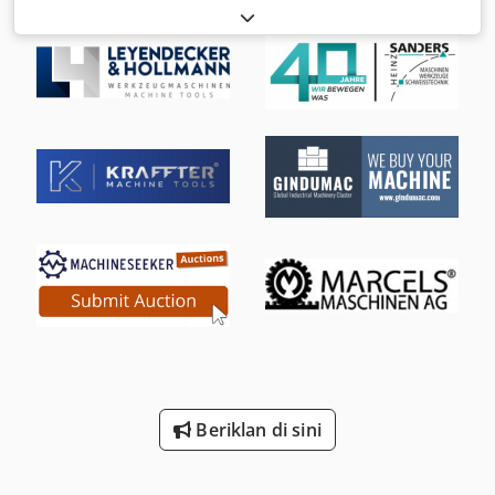
Tech-Gerät, das für Service- und Reparaturunternehmen
konzipiert wurde, die auf die Instandhaltung von
industriellen Antriebswellen mit einem Gewicht von bis zu
1000 kg spezialisiert sind. Dodpfx Ajwc T Utjlmokr Sie
ermöglicht eine präzise und effiziente Auswuchtung von
Kardanwellen, verkürzt die Reparaturzeit und sorgt für
eine hohe Produktivität der Arbeitsabläufe. Die
Auswuchtmaschine 97VK1000 ist die perfekte Kombination
aus modernster Technologie, Zuverlässigkeit und
Vielseitigkeit und ist somit ein unverzichtbares Werkzeug
für Ingenieure und Techniker im Bereich Wartung und
Reparatur von industriellen Kardanwellen. HIGHLIGHTS 1.
Hartlagerbauweise: Die 97VK1000 ist mit einer präzisen
und zuverlässigen Hartlagerbauweise ausgestattet und
eignet sich hervorragend zum Auswuchten von Wellen mit
großen Anfangs-Unwuchten. 2. Universelle Bauweise und
Ausrüstung: Die 97VK1000 besitzt eine universelle
Ausrüstung, um Wellen mit Flanschen unterschiedlichster
Beriklan di sini
Formen und Größen auszuwuchten. Spezielle Aufnahmen
und Adapter ermöglichen Kardanlängen bis 6000 mm und
Flanschdurchmesser bis 500 mm. 3. Schneller und