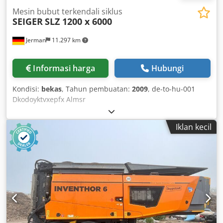
Mesin bubut terkendali siklus
SEIGER
SLZ 1200 x 6000
Jerman
11.297 km
Informasi harga
Hubungi
Kondisi:
bekas
, Tahun pembuatan:
2009
, de-to-hu-001
Dkodoyktvxepfx Almsr
Iklan kecil