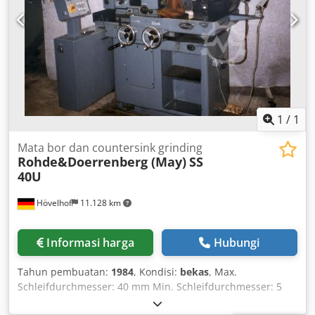
1
/
1
Mata bor dan countersink grinding
Rohde&Doerrenberg (May)
SS
40U
Hövelhof
11.128 km
Informasi harga
Hubungi
Tahun pembuatan:
1984
, Kondisi:
bekas
, Max.
Schleifdurchmesser: 40 mm Min. Schleifdurchmesser: 5
mm Gewicht: 0,9 t Lieferumfang: - 2 Schleifscheiben mit