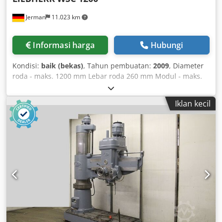
Jerman
11.023 km
Informasi harga
Hubungi
Kondisi:
baik (bekas)
, Tahun pembuatan:
2009
, Diameter
roda - maks. 1200 mm Lebar roda 260 mm Modul - maks.
16 Modul - min. 0,5 Langkah (stroke) 270 mm Jarak
spindle/meja 920 mm Penahan roda pemotong - SK
Iklan kecil
Kontrol Bosch MTX Diameter meja 900 mm Diameter
benda kerja maks. untuk roda gigi dalam 1200 mm
Djdpfewzmpzex Almskr Jumlah langkah - tanpa tahapan
50-1000 langkah/menit Diameter spindle 125 mm Lubang
meja 320 mm Jarak sumbu Min/Maks 0-820 Daya
penggerak kepala pemukul 30 KW Kebutuhan daya total 72
KVA Berat mesin sekitar 24 t Kebutuhan ruang sekitar
6,5x2,9x4 m M8160132