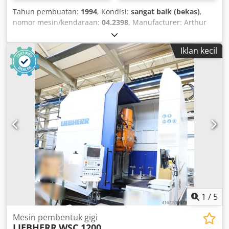
Tahun pembuatan:
1994
, Kondisi:
sangat baik (bekas)
,
nomor mesin/kendaraan:
04.2398
, Manufacturer: Arthur
Klink Model: RIW 10 x 1500 x 500 Machine No.: 04.2398
Year of manufacture: complete overhaul by manufacturer
Iklan kecil
in 1994 Weight: 3,700 kg Pulling force: 10,000 kg (100 kN)
Max. stroke: 1,500 mm Max. workpiece diameter: Ø 500
mm Broaching speeds: infinitely adjustable from 1 m/min
to 6 m/min Return speed: steplessly adjustable up to 20
m/min Dsdpfxsgyd T Ej Almskr Electrical connection: 400V /
50Hz
1
/
5
Mesin pembentuk gigi
LIEBHERR
WSC 1200