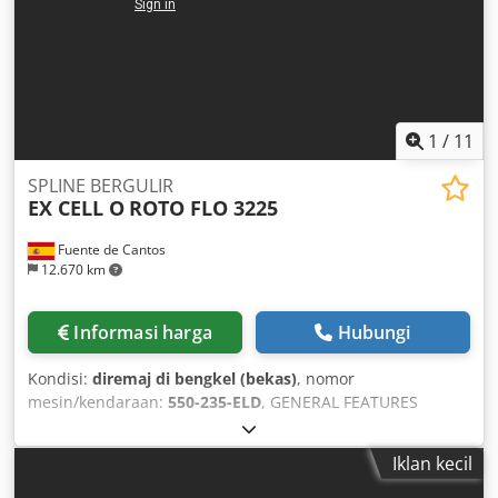
1
/
11
SPLINE BERGULIR
EX CELL O
ROTO FLO 3225
Fuente de Cantos
12.670 km
Informasi harga
Hubungi
Kondisi:
diremaj di bengkel (bekas)
, nomor
mesin/kendaraan:
550-235-ELD
, GENERAL FEATURES
Dkjdpfxsd Nw Tts Almsr Maximum rolling diameter 41 mm
Maximum/minimum module range 1.5 / 0.39 Maximum
Iklan kecil
rolling width 92 mm Maximum tool slide stroke 760 mm
Maximum rack length 610 mm Maximum/minimum