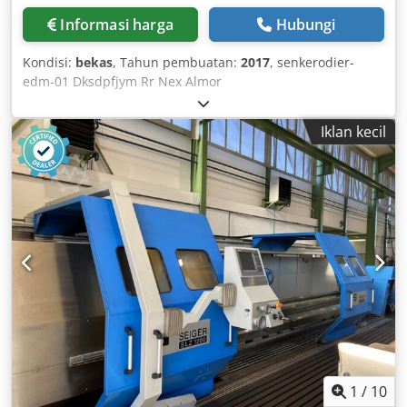
Informasi harga
Hubungi
Kondisi:
bekas
, Tahun pembuatan:
2017
, senkerodier-
edm-01 Dksdpfjym Rr Nex Almor
Iklan kecil
1
/
10