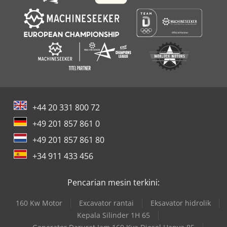
Auswuchtbares Wellengewicht: 50 – 1000 kg Maximaler
Rohrdurchmesser: 300 mm Maximaler
Flanschdurchmesser: 500 mm Maximale
Kardanwellenlänge: 6000 mm Minimal erreichbare
Restunwucht: 10 g*mm/kg Rotordrehzahl: 300 – 1000
U/min Motorleistung: 11 kW Netzanschluss: 380V, 3 Ph,
50Hz Reparieren Sie industrielle Antriebswellen? Dann
können wir Ihnen zusätzlich einen Montage-Schweißtisch
für schwere Wellen anbieten. Kontaktieren Sie uns für ein
individuelles Angebot! 👇
+44 20 331 800 72
+49 201 857 861 0
+49 201 857 861 80
+34 911 433 456
Pencarian mesin terkini:
160 Kw Motor
Excavator rantai
Eksavator hidrolik
Kepala Silinder 1H 65