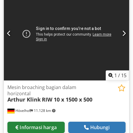
diametral pitch 20/40 - 32/64 Manufacturing No. 550-235-
ELD ELECTRICAL SPECIFICATIONS Main motor power 15 HP
1
/
15
Mesin broaching bagian dalam
horizontal
Arthur Klink
RIW 10 x 1500 x 500
Hövelhof
11.128 km
Informasi harga
Hubungi