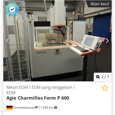
Flansch - 8 Spannzangen - 1 Kühlmittelbehälter -
Iklan kecil
Mechanischer Vorschub mit Festanschlag Hinweis: Die
Gelenkwelle für den Werkstückantrieb ist ausgeschlagen.
Dodpfx Ascq Rv Uelmokr
1
/
1
Mesin EDM / EDM yang tenggelam /
EDM
Agie Charmilles
Form P 600
Emmelshausen
11.245 km