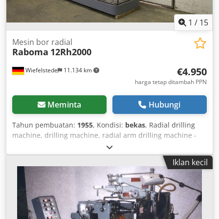
1
/
15
Mesin bor radial
Raboma
12Rh2000
€4.950
Wiefelstede
11.134 km
harga tetap ditambah PPN
Meminta
Hubungi
Tahun pembuatan:
1955
, Kondisi:
bekas
, Radial drilling
machine, drilling machine, radial arm drilling machine -
Arm reach: 2055 mm - Max. distance from machine table
to spindle mount: 1700 mm - Taper: MT5 - Motor power:
Iklan kecil
7.5 kW - Speeds: 11.2–1400 rpm - Column diameter: Ø 450
mm - Spindle stroke: 540 mm - Thread cutting device -
Automatic feed: 0.037–2.0 mm/rev - Clamping surface: 920
x 1600 mm Dksdod Enr Ispfx Almsr - Dimensions:
2580/1110/H3450 mm - Weight: 6465 kg