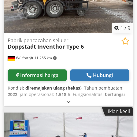
1
/
9
Pabrik pencacahan seluler
Doppstadt
Inventhor Type 6
Wülfrath
11.255 km
Informasi harga
Hubungi
Kondisi:
diremajakan ulang (bekas)
, Tahun pembuatan:
2022
, jam operasional:
1.518 h
, Fungsionalitas:
berfungsi
sepenuhnya
, daya:
260 kW (353,50 hp)
, tahun
perombakan terakhir:
2026
, Paket dasar Inventhor 6:
Iklan kecil
Sistem Pengindraan Beban Tangki bahan bakar 500 liter
Sabuk longitudinal: Panjang sabuk 2.900 mm, Lebar sabuk
800 mm Pelumas yang dipasang di tengah Sistem kontrol
listrik 24V – pompa listrik tambahan untuk