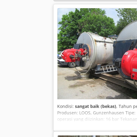
Kondisi:
sangat baik (bekas)
, Tahun 
Produsen: LOOS, Gunzenhausen Tipe: U
operasi yang diizinkan: 16 bar Tekanan 
sekitar: 8.020 l Tahun pembuatan: 200
kW, jalur pengatur gas, panel kontrol