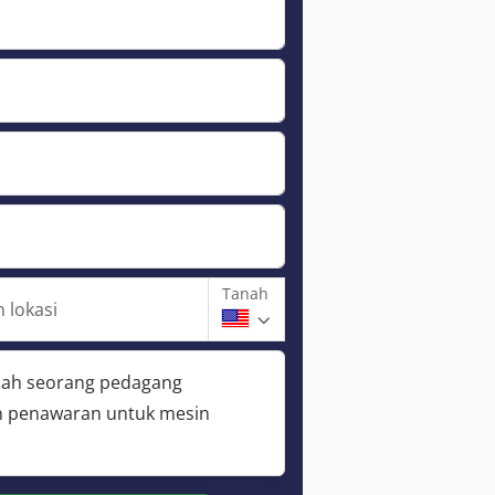
Tanah
 lokasi
lah seorang pedagang
 penawaran untuk mesin