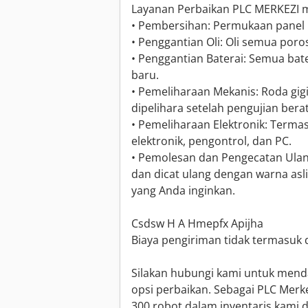
Layanan Perbaikan PLC MERKEZI m
• Pembersihan: Permukaan panel r
• Penggantian Oli: Oli semua poros
• Penggantian Baterai: Semua bate
baru.
• Pemeliharaan Mekanis: Roda gig
dipelihara setelah pengujian ber
• Pemeliharaan Elektronik: Term
elektronik, pengontrol, dan PC.
• Pemolesan dan Pengecatan Ulang
dan dicat ulang dengan warna asli
yang Anda inginkan.
Csdsw H A Hmepfx Apijha
Biaya pengiriman tidak termasuk 
Silakan hubungi kami untuk men
opsi perbaikan. Sebagai PLC Merke
300 robot dalam inventaris kami