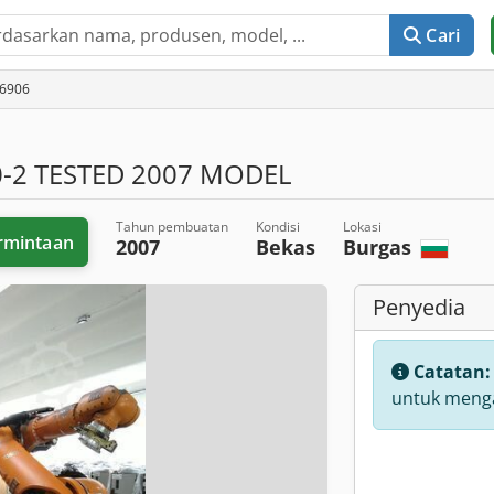
Cari
16906
0-2 TESTED 2007 MODEL
Tahun pembuatan
Kondisi
Lokasi
rmintaan
2007
Bekas
Burgas
Penyedia
Catatan
untuk menga