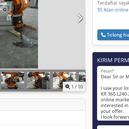
Terdaftar seja
95 Iklan online
Tolong hu
KIRIM PER
Pesan*
1
/
10