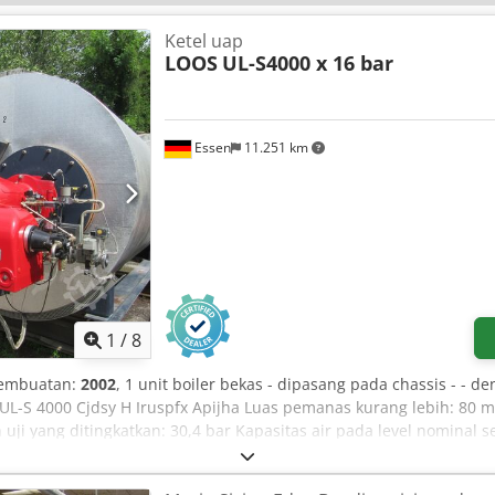
Ketel uap
LOOS
UL-S4000 x 16 bar
Essen
11.251 km
1
/
8
pembuatan:
2002
, 1 unit boiler bekas - dipasang pada chassis - - d
L-S 4000 Cjdsy H Iruspfx Apijha Luas pemanas kurang lebih: 80 m
uji yang ditingkatkan: 30,4 bar Kapasitas air pada level nominal seki
2 Dilengkapi dengan burner kombinasi Weishaupt (gas/minyak), mo
 terpisah, pompa air umpan, serta perlengkapan katup kasar dan ha