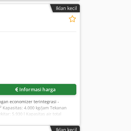
Iklan kecil
Informasi harga
engan economizer terintegrasi -
² Kapasitas: 4.000 kg/jam Tekanan
tar: 5.930 l Kapasitas air total
del RGL 10/1-D versi ZMD, 500 – 4.100
lus yang tersedia.
Iklan kecil