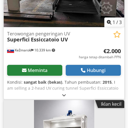
1
/
3
Terowongan pengeringan UV
Superfici
Essiccatoio UV
€2.000
Kežmarok
10.339 km
harga tetap ditambah PPN
Meminta
Hubungi
Kondisi:
sangat baik (bekas)
, Tahun pembuatan:
2015
, I
am selling a 2-head UV curing tunnel Superfici Essiccatoio
UV Codpfxjffk Etj Ah Tjha Model: Poliedra S.Cure 1650x2 +
TT1 3500. Year of manufacture: 2015. Available
Iklan kecil
immediately. Requires repair: display, power supplies for
both UV units.