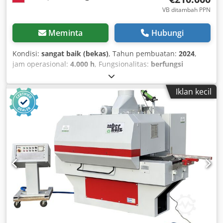
VB ditambah PPN
Meminta
Hubungi
Kondisi:
sangat baik (bekas)
, Tahun pembuatan:
2024
,
jam operasional:
4.000 h
, Fungsionalitas:
berfungsi
sepenuhnya
, nomor mesin/kendaraan:
111549
, kebutuhan
udara:
6 m³/jam
, tekanan kerja:
6 batang
, lebar total:
Iklan kecil
1.300 mm
, jenis arus masuk:
tiga fasa
, panjang dalam:
8.000 mm
, Dengan senang hati, saya mempersembahkan
mesin Rosler 100-4 HD yang dirancang khusus. Mesin ini
digunakan untuk proses peledakan pasir pada komponen
baja, yang memerlukan tingkat kekasaran permukaan yang
tinggi. Codswvgbgepfx Ah Tsha - Tahun pembuatan: 2024 -
Jam kerja mesin: 4000 jam - Konveyor jaring terbuat dari
mangan dengan lebar 1000 mm - Pengaturan kecepatan
putar konveyor sabuk - 4 turbin dengan daya 11 KW, tipe
Rutten Gamma 330 HD - Pengaturan putar turbin yang
halus - Pendeteksian komponen otomatis - Pengaturan
aliran abrasif otomatis - Pengisian abrasif otomatis -
Pembersihan komponen otomatis - Sistem penghilang