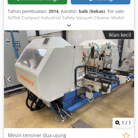
Tahun pembuatan:
2014
, Kondisi:
baik (bekas)
, For sale:
Nilfisk Compact Industrial Safety Vacuum Cleaner Model
CTS40 M Z22 400 V 4 kW 9 A 50 Hz 114 kg ATEX certified /
explosion-proof The vacuum cleaner is in good condition
Iklan kecil
and ready for immediate use. Cedpfx Ajhu Sf Hjh Teha
Machinery Purchase / Sales PURCHASE / SALE OF
PRODUCTION & METALWORKING MACHINES AND MORE
Are you looking for a high-quality yet affordable
metalworking machine for your production? Or are you
looking to sell yours? For further information or contact
options, please visit our website.
1
/
1
Mesin tenoner dua ujung