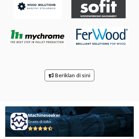
stainless steel di sisi isap pompa • Elemen pemanas dari
baja tahan karat • Putaran keranjang mekanis dengan
motor penggerak • Sistem kelistrikan IP 65, kontrol dengan
PLC (DGT V4) • Pengisian air otomatis • Mikro switch
pengaman memantau pembukaan tutup • Nozzle semprot
dari baja tahan karat • Timer mingguan untuk pemanas
dan pemisah oli • Penghitung jam operasi
Beriklan di sini
Machineseeker
Gratis di toko