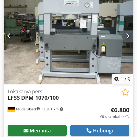
1
/
9
Lokakarya pers
LFSS
DPM 1070/100
€6.800
Mudersbach
11.201 km
VB ditambah PPN
Meminta
Hubungi