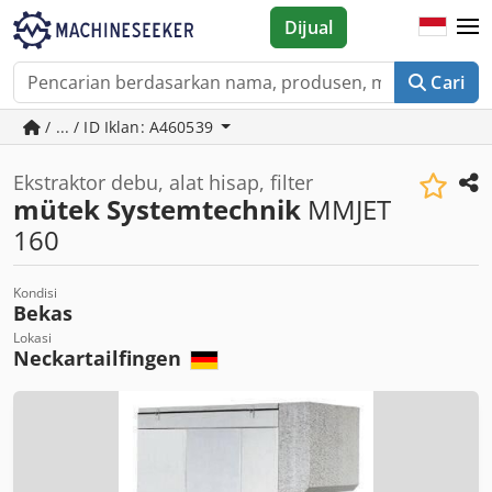
Dijual
Cari
/ ... / ID Iklan: A460539
Ekstraktor debu, alat hisap, filter
mütek Systemtechnik
MMJET
160
Kondisi
Bekas
Lokasi
Neckartailfingen