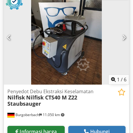
1
/
6
Penyedot Debu Ekstraksi Keselamatan
Nilfisk
Nilfisk CTS40 M Z22
Staubsauger
Burgoberbach
11.050 km
Informasi harga
Hubungi