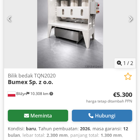
1
/
2
Bilik bedak TQN2020
Bumex Sp. z o.o.
€5.300
Bliżyn
10.308 km
harga tetap ditambah PPN
Meminta
Hubungi
Kondisi:
baru
, Tahun pembuatan:
2026
, masa garansi:
12
bulan
, lebar total:
2.300 mm
, panjang total:
1.300 mm
,