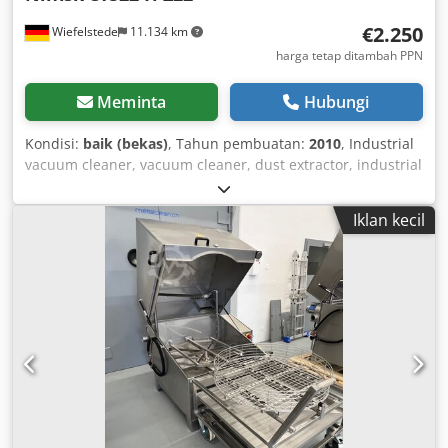
€2.250
Wiefelstede
11.134 km
harga tetap ditambah PPN
Meminta
Hubungi
Kondisi:
baik (bekas)
, Tahun pembuatan:
2010
, Industrial
vacuum cleaner, vacuum cleaner, dust extractor, industrial
vacuum cleaner, floor vacuum, safety industrial vacuum
cleaner - EX protection: yes - Manufacturer: Nilfisk, ultra-
Iklan kecil
compact industrial vacuum cleaner with side channel
blower - Model: CTS22 H Z22 - Connection: 400 Volt -
Power: 2.2 kW - Quantity: 3 units available - Price: per unit
- Dimensions: 1100/770/H1270 mm - Weight: 127 kg/unit
Chodogl Duzspfx Ah Tsa