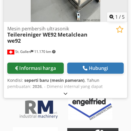
1
/
5
Mesin pembersih ultrasonik
Teilereiniger WE92
Metalclean
we92
St. Gallen
11.170 km
Informasi harga
Hubungi
Kondisi:
seperti baru (mesin pameran)
, Tahun
pembuatan:
2026
, - Dimensi internal yang dapat
digunakan: D=900 mm T=580 mm (ukuran lain atas
permintaan) - Tekanan semprotan: 3,2 bar - Kapasitas
beban keranjang: 200 kg - Volume tangki: 130 L -
Perlengkapan standar: • Skimmer oli - Perangkat pemompa
• Rangka, tutup, dan bodi terbuat dari baja tahan karat
Chedpfx Ahjf A D Its Tsa • Sistem hisap uap listrik dengan
pengatur waktu • Keranjang dari baja tahan karat • Filter