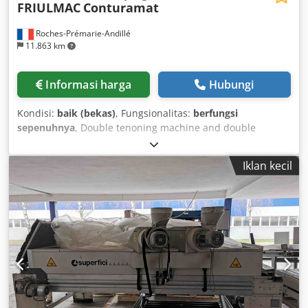
FRIULMAC
Conturamat
Roches-Prémarie-Andillé
11.863 km
Informasi harga
Hubungi
Kondisi:
baik (bekas)
, Fungsionalitas:
berfungsi
sepenuhnya
, Double tenoning machine and double
drilling machine, step-by-step operation Equipped with:
1+1 saws 1+1 milling units 1+1 drilling units Csdpfxjw A A E
Iklan kecil
Io Ah Tsha Maximum working length: 2500 mm