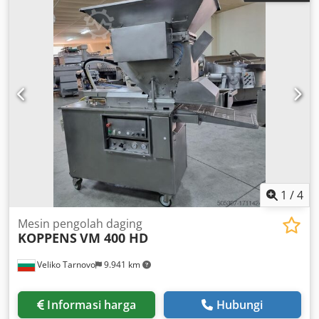
Portioning Machine Brand: Vemag Model: LPG 208 Year of
manufacture: 2011 Power: 6 kW Voltage: 400-460V, 9A,
50/60Hz Hanging Unit Brand: Vemag Model: AH 204 Year of
manufacture: 2011 Power: 1.5 kW Codpfx Asv Ucgksdtjha
Voltage: 400-460V, 3.5A, 50/60Hz
1
/
4
Mesin pengolah daging
KOPPENS
VM 400 HD
Veliko Tarnovo
9.941 km
Informasi harga
Hubungi