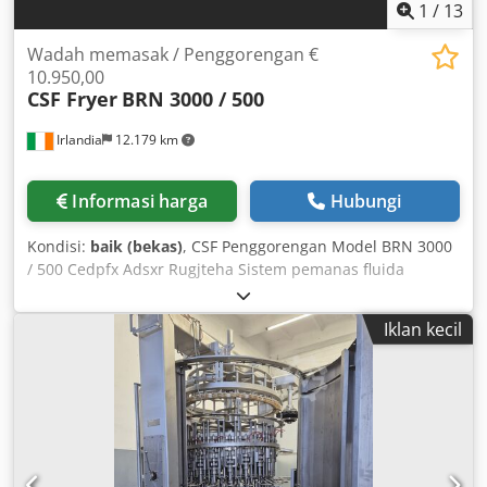
1
/
13
Wadah memasak / Penggorengan €
10.950,00
CSF Fryer
BRN 3000 / 500
Irlandia
12.179 km
Informasi harga
Hubungi
Kondisi:
baik (bekas)
, CSF Penggorengan Model BRN 3000
/ 500 Cedpfx Adsxr Rugjteha Sistem pemanas fluida
terminal Digunakan setiap hari Harga € 10.950,00 Kami
dapat mengatur pengiriman.
Iklan kecil