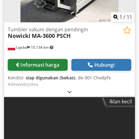
1
/
11
Tumbler vakum dengan pendingin
Nowicki
MA-3600 PSCH
Lipsko
10.134 km
Informasi harga
Hubungi
Kondisi:
siap digunakan (bekas)
, de-001 Chodpfx
Adewxxbqotea
Iklan kecil