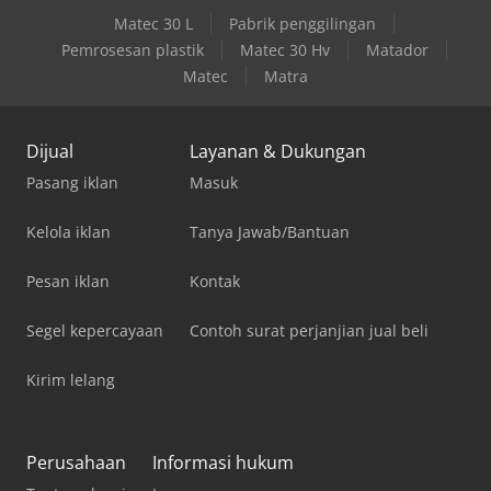
Matec 30 L
Pabrik penggilingan
Pemrosesan plastik
Matec 30 Hv
Matador
Matec
Matra
Dijual
Layanan & Dukungan
Pasang iklan
Masuk
Kelola iklan
Tanya Jawab/Bantuan
Pesan iklan
Kontak
Segel kepercayaan
Contoh surat perjanjian jual beli
Kirim lelang
Perusahaan
Informasi hukum