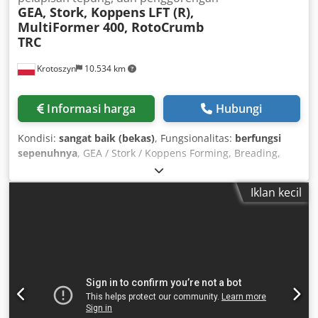
GEA, Stork, Koppens
LFT (R),
MultiFormer 400, RotoCrumb
TRC
Krotoszyn
10.534 km
Informasi harga
Hubungi
Kondisi:
sangat baik (bekas)
, Fungsionalitas:
berfungsi
sepenuhnya
, GEA / Stork / Koppens Forming, Breading,
and Frying Line Manufacturer: GEA / Stork / Koppens Line
type: forming, breading, and frying line for food products
Iklan kecil
The line consists of the following equipment: 1. Meat bin
(stainless steel) Capacity: 200 l 2. Bin lifter for 200 l
containers Manufacturer: CFS Type: LFT (R) Machine
number: 1642 Power supply: 400 V, 3 phase, 50 Hz Power:
0.55 kW Current consumption: 1.8 A Weight: 310 kg Lifting
height: up to 2200 mm (adjustable) Dimensions: 1200 ×
1300 × 3000 mm 3. Former Manufacturer: GEA Food
Solutions Bakel B.V. Model: MultiFormer 400 Machine
number: E022110205415 Year of manufacture: 2021 Power