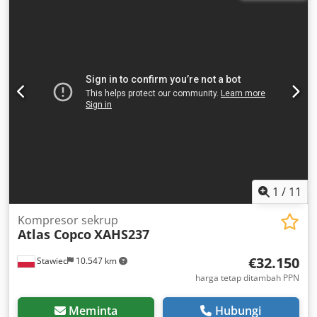
1
/
11
Kompresor sekrup
Atlas Copco
XAHS237
€32.150
Stawiec
10.547 km
harga tetap ditambah PPN
Meminta
Hubungi