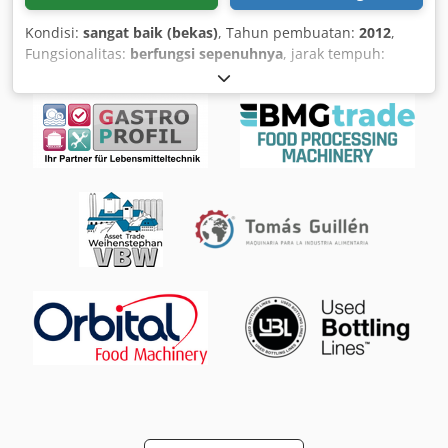
Kondisi:
sangat baik (bekas)
, Tahun pembuatan:
2012
,
Fungsionalitas:
berfungsi sepenuhnya
, jarak tempuh:
3.101 km
, Kompresor portabel ATLAS COPCO XAHS237+
dengan pendingin akhir, telah melalui servis penuh! Data
teknis: Kapasitas: 14,20 m3/menit; Tekanan kerja: 12 Bar;
Tahun produksi: 2012; Mesin DEUTZ; Chjdpfxjwwigbs
Adtsa Jam kerja: 2048 jam; Kompresor sepenuhnya
berfungsi, siap pakai, bergaransi. Mesin diimpor dalam
kondisi sempurna!