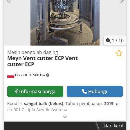
1
/
10
Mesin pengolah daging
Meyn Vent cutter ECP
Vent
cutter ECP
Opole
10.506 km
Informasi harga
Hubungi
Kondisi:
sangat baik (bekas)
, Tahun pembuatan:
2019
, pl-
en-001 Csdpfx Aewdic Asdtoha
Iklan kecil