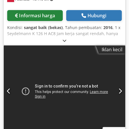
Power: 122 kW Voltage: 380 V Frequency: 50 Hz Weight:
2650 kg Current: 186.9 A Conveyor speed: 1.02 – 10.8
m/min Maximum oil level (above conveyor): 20 mm.
Informasi harga
Hubungi
Kondisi:
sangat baik (bekas)
, Tahun pembuatan:
2016
, 1 x
Seydelmann K 126 H AC8 Jam kerja sangat rendah, hanya
1800 jam Tahun pembuatan: 2016 Chodpfx Aozaffwodtja
Video tersedia atas permintaan
Iklan kecil