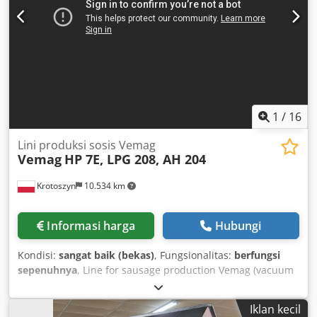
1
/
16
Lini produksi sosis Vemag
Vemag
HP 7E, LPG 208, AH 204
Krotoszyn
10.534 km
Informasi harga
Hubungi
Kondisi:
sangat baik (bekas)
, Fungsionalitas:
berfungsi
sepenuhnya
, Line for sausage production Vemag (vacuum
filler, portioning machine, hanging unit) Vacuum Filler with
Loader Brand: Vemag Model: HP 7E Year of manufacture:
Iklan kecil
2008 Power: 10 kW Voltage: 400-460V, 15A, 50/60Hz