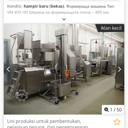
Kondisi:
hampir baru (bekas)
, Формираща машина Тип:
VM 400 HD Ширина на формиращата плоча – 400 мм
Ширина на изходящия транспортьор – 400 мм Обем на
бункера за зареждане – 70 литра Производителност –
Iklan kecil
приблизително 30 такта в минута Хидравлично движение на
формиращия инструмент Csdpsumlfiofx Adtoha Размери
на машината (см): Ширина: 80,0 Дължина: 225,0 Височина:
215,0 Инсталирана мощност: 7,8 kW Захранване: 380 V,
50Hz Тегло: 550 кг
1
/
50
Lini produksi untuk pembentukan,
pelapisan tepung, dan penggorengan