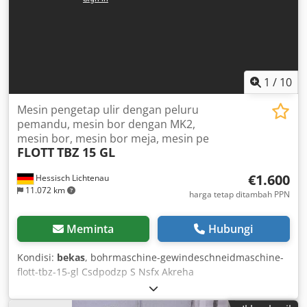
1
/
10
Mesin pengetap ulir dengan peluru
pemandu, mesin bor dengan MK2,
mesin bor, mesin bor meja, mesin pe
FLOTT
TBZ 15 GL
€1.600
Hessisch Lichtenau
11.072 km
harga tetap ditambah PPN
Meminta
Hubungi
Kondisi:
bekas
, bohrmaschine-gewindeschneidmaschine-
flott-tbz-15-gl Csdpodzp S Nsfx Akreha