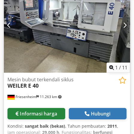
1
/
11
Mesin bubut terkendali siklus
WEILER
E 40
Friesenheim
11.263 km
Informasi harga
Hubungi
Kondisi:
sangat baik (bekas)
, Tahun pembuatan:
2011
,
jam operasional:
29.000 h
, Fungsionalitas:
berfungsi