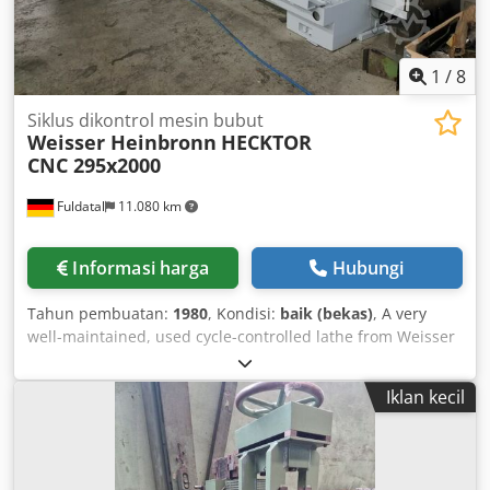
1
/
8
Siklus dikontrol mesin bubut
Weisser Heinbronn
HECKTOR
CNC 295x2000
Fuldatal
11.080 km
Informasi harga
Hubungi
Tahun pembuatan:
1980
, Kondisi:
baik (bekas)
, A very
well-maintained, used cycle-controlled lathe from Weisser
Heilbronn with SIEMENS control. Centre distance: 2000
mm Centre height: 295 mm Swing diameter over bed: 600
Iklan kecil
mm Swing diameter over cross slide: 260 mm Swing
diameter in gap: 800 mm Total length of gap: 375 mm Bed
width: 450 mm Travel, X-axis: 350 mm Travel, Z-axis: 1850
mm Spindle nose: DIN 55022, size 8 Number of spindle