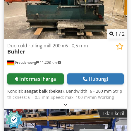
1
/
2
Duo cold rolling mill 200 x 6 - 0,5 mm
Bühler
Freudenberg
11.203 km
Informasi harga
Hubungi
Kondisi:
sangat baik (bekas)
, Bandwidth: 6 - 200 mm Strip
thickness: 6 – 0.5 mm Speed: max. 100 m/min Working
direction: optional Work roll diameter: 250 mm Roll length:
250 mm Csdpfxsp E Ed Rj Akrjha Roll core for roll ring
Iklan kecil
assembly: 190 mm