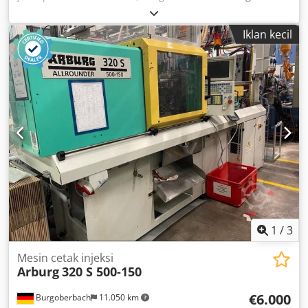
sepenuhnya
, weiler-e40 Chedpfoy Uzc Nex Akrea
Iklan kecil
1
/
3
Mesin cetak injeksi
Arburg
320 S 500-150
€6.000
Burgoberbach
11.050 km