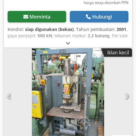
harga tetap ditambah PPN
Meminta
Hubungi
Kondisi:
siap digunakan (bekas)
, Tahun pembuatan:
2001
,
gaya penjepit:
500 kN
, tekanan injeksi:
2,2 batang
, For sale
is an injection moulding machine made by Arburg, model
320 S 500-150. The machine is fully operational. Technical
Iklan kecil
specifications: - Clamping force: 500 kN - Distance between
tie bars: 320 mm x 320 mm - Mould thickness: 225–350 mm
- Platen dimensions: 445 mm x 445 mm - Maximum platen
opening: 550 mm - Screw diameter: 30 mm - Injection
pressure: 2,200 bar - Weight: 2,250 kg On request and for
an additional fee, dismantling, loading, and transport can
be arranged Europe-wide. Prices are subject to VAT.
Viewing is possible by appointment. Please contact us—
our team will be happy to assist you. Trade-in or exchange
is possible! Machinery purchase/sale PURCHASE / SALE OF
PRODUCTION & METALWORKING MACHINES AND MORE.
Chodpfx Aksqmn Egerja Are you looking for a high-quality
yet affordable metalworking machine for your production?