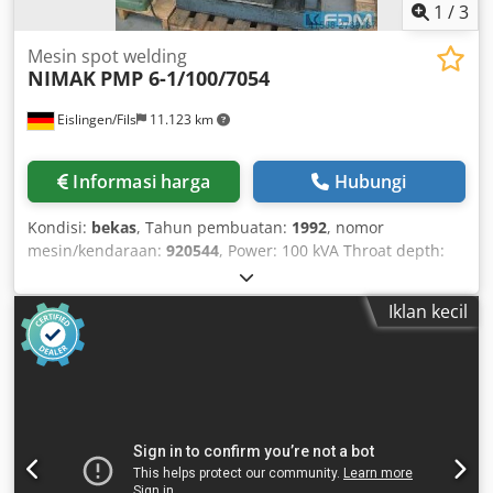
Or do you want to sell yours? For further information or
1
/
3
contact options, please visit our website.
Mesin spot welding
NIMAK
PMP 6-1/100/7054
Eislingen/Fils
11.123 km
Informasi harga
Hubungi
Kondisi:
bekas
, Tahun pembuatan:
1992
, nomor
mesin/kendaraan:
920544
, Power: 100 kVA Throat depth:
280 mm Power at 50% duty cycle: 100 kVA Pressing force:
1.1 t Stroke: 100 mm Table size: 180 x 170 mm Control
Iklan kecil
system: MPS-29-K-S-R Total power requirement: 279 kW
Machine weight approx.: 1.3 t Required space approx.: 1.4
x 1.15 x 2.1 m Spot welding machine with Nimak
microprocessor control type MPS-32-K, water-cooled, Sick
optoelectronic safety light curtain, emergency stop.
Chsdpfx Ascxxwnskroa