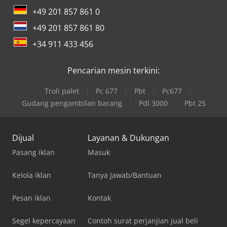
+49 201 857 861 0
+49 201 857 861 80
+34 911 433 456
Pencarian mesin terkini:
Troli palet
Pc 677
Pbt
Pc677
Gudang pengambilan barang
Pdl 3000
Pbt 25
Dijual
Layanan & Dukungan
Pasang iklan
Masuk
Kelola iklan
Tanya Jawab/Bantuan
Pesan iklan
Kontak
Segel kepercayaan
Contoh surat perjanjian jual beli