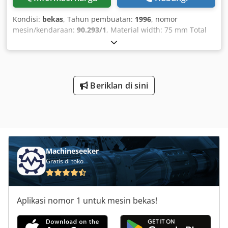
Kondisi:
bekas
, Tahun pembuatan:
1996
, nomor
mesin/kendaraan:
90.293/1
, Material width: 75 mm Total
power requirement: 1.5 kW Space requirement approx.:
1.90 x 1.15 x 1.25 m Chodpecxxpnsfx Akrja
Beriklan di sini
Machineseeker
Gratis di toko
Aplikasi nomor 1 untuk mesin bekas!