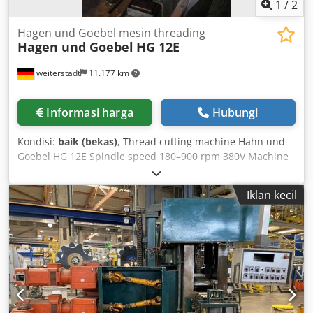
1
/
2
Hagen und Goebel mesin threading
Hagen und Goebel
HG 12E
weiterstadt
11.177 km
Informasi harga
Hubungi
Kondisi:
baik (bekas)
, Thread cutting machine Hahn und
Goebel HG 12E Spindle speed 180–900 rpm 380V Machine
no. 1917/16 M4–M65 Csdpfx Aksd Rkbrjrsha
Iklan kecil