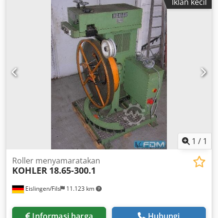
Iklan kecil
1
/
1
Roller menyamaratakan
KOHLER
18.65-300.1
Eislingen/Fils
11.123 km
Informasi harga
Hubungi