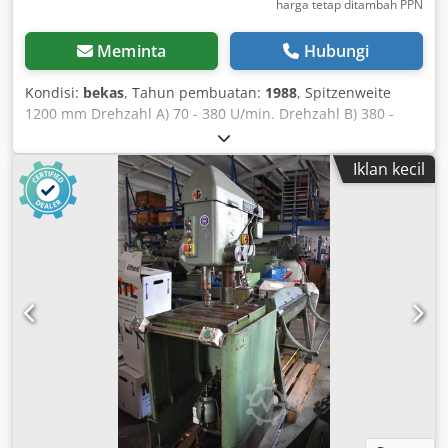
harga tetap ditambah PPN
Meminta
Hubungi
Kondisi:
bekas
, Tahun pembuatan:
1988
, Spitzenweite
1200 mm Drehzahl A) 70 - 380 U/min. Drehzahl B) 380 -
2000 U/min Gewicht 2,2 t Drechselbank +++++ Bitte
beachten Sie, dass die Maschine im demontierten und
Iklan kecil
verladebereiten Zustand ist. Aus diesem Grund ist eine
Vorführung unter Strom oder die Fertigung eines Videos
nicht möglich. Chjdpsk Sat Dofx Akrea Darüber hinaus
enthält unsere Anzeige die aussagefähigsten Fotos von
bestmöglicher Qualität. Die Zusendung weiterer Bilder ist
leider nicht möglich. +++++