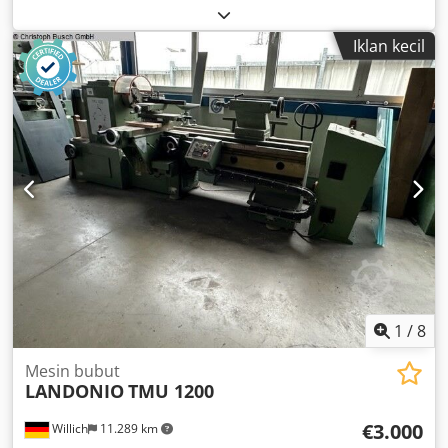
of operation: optional Working roller diameter: 120 mm
Bale length: 150 mm Codpfxop E Eglj Akrjha Support
Iklan kecil
rollers: support block/chain
1
/
8
Mesin bubut
LANDONIO
TMU 1200
€3.000
Willich
11.289 km