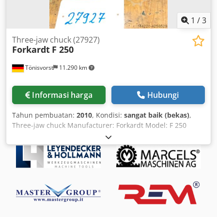
1
/
3
Three-jaw chuck (27927)
Forkardt
F 250
Tönisvorst
11.290 km
Informasi harga
Hubungi
Tahun pembuatan:
2010
, Kondisi:
sangat baik (bekas)
,
Three-jaw chuck Manufacturer: Forkardt Model: F 250
Chjdpfx Aefb T Dbolrja Thread mount: 105 x 6 mm Cylinder
diameter: 105 mm Outer diameter: 250 mm Inner
diameter: 63 mm Chuck height with flange: 180 mm Age
estimated