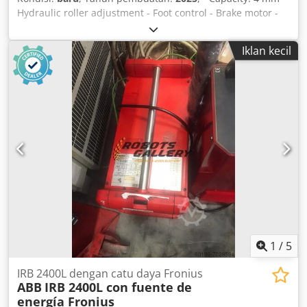
Hydraulic roller adjustment - Foot control - Brake motor -
Adjustable hydraulic pressure - Supplied with 3 sets of
rollers - Emergency stop Chodpfxsq Tdm Ae Alrea - 400V
Iklan kecil
1
/
5
IRB 2400L dengan catu daya Fronius
ABB
IRB 2400L con fuente de
energía Fronius