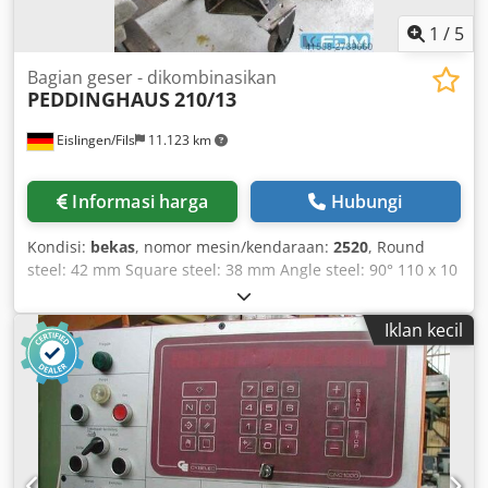
1
/
5
Bagian geser - dikombinasikan
PEDDINGHAUS
210/13
Eislingen/Fils
11.123 km
Informasi harga
Hubungi
Kondisi:
bekas
, nomor mesin/kendaraan:
2520
, Round
steel: 42 mm Square steel: 38 mm Angle steel: 90° 110 x 10
mm Flat steel: 150 x 16 mm Blade length: 250 mm
Chsdpfxscxxrps Alrja Notching depth up to: 12 mm
Iklan kecil
Notching device (L and T steel): 80 x 10 mm Punching unit:
Pressing force: 50 t Stroke: 27 mm Punching unit: Capacity
(diameter x thickness): 25 x 16 mm / 20 x 19 mm Machine
weight approx.: 1.6 t Required space approx.: 1.6 x 0.85 x
1.8 m