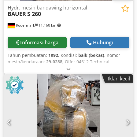
Hydr. mesin bandawing horizontal
BAUER
S 260
Rödermark
11.160 km
Informasi harga
Hubungi
Tahun pembuatan:
1992
, Kondisi:
baik (bekas)
, nomor
mesin/kendaraan:
29-0288
, Offer 04612 Technical
Specifications: - Cutting range at 90°: round 260 mm - flat
450 x 240 mm - Cutting range at 45°: round 230 mm - flat
Iklan kecil
240 x 200 mm - Machine is mounted on original rotary
base - Saw band dimensions: 3660 x 25 x 0.9 mm - Cutting
speeds: 20 / 35 / 50 / 70 m/min - Hydraulic lifting and
lowering of the saw frame - Cutting pressure steplessly
adjustable: 0 - 10 m/min Chodpfxogin Nds Alrea - Total
drive power: 400 V / 0.8 kW - Coolant device - Required
space (approx.): W 2100 x H 1200 x D 1000 mm - Weight
(approx.): 500 kg