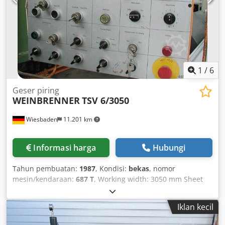
1
/
6
Geser piring
WEINBRENNER
TSV 6/3050
Wiesbaden
11.201 km
Informasi harga
Hubungi
Tahun pembuatan:
1987
, Kondisi:
bekas
, nomor
mesin/kendaraan:
687 T
, Working width: 3050 mm Sheet
thickness: 6 mm Throat depth: 200 mm Back gauge: 1000
mm Drive power: 15 kW Space requirements: 4100 x 2300 x
Iklan kecil
2100 mm Cjdpeb N Erbsfx Alrsha Weight: 8500 kg