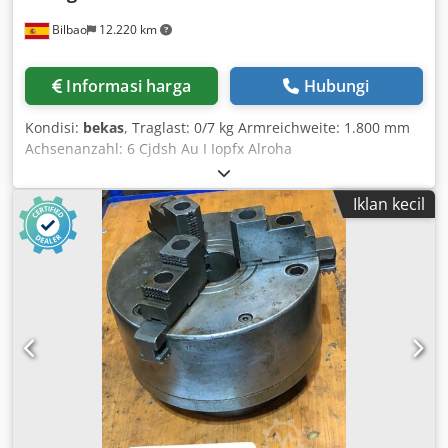
Bilbao
12.220 km
Informasi harga
Hubungi
Kondisi:
bekas
, Traglast: 0/7 kg Armreichweite: 1.800 mm
Achsenanzahl: 6 Cjdsh Au I Iopfx Alroha
Wiederholgenauigkeit: 0,03 mm Robotgewicht: 380 kg
Montage: Boden
Iklan kecil