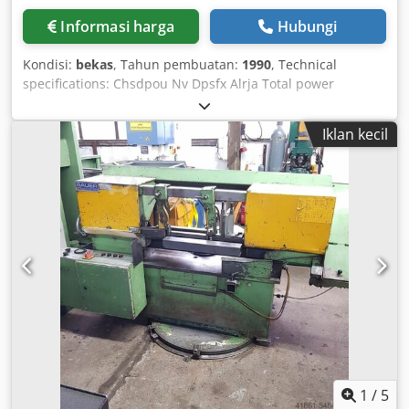
Informasi harga
Hubungi
Kondisi:
bekas
, Tahun pembuatan:
1990
, Technical
specifications: Chsdpou Nv Dpsfx Alrja Total power
requirement: 1.5 kW Approximate machine weight: 110 kg
Electrical configuration - Voltage/Frequency: 380 V / 50 Hz
Iklan kecil
Dimensions (L x W x H): 1.0 x 0.55 x 2.4 m Application: For
welding and dust-laden air with filtration Air inlet: Duct
connection Ø 150 x 60 mm; suction with 2-piece flexible
hose Exhaust: Flexible hose Ø 150 mm, approx. 5 meters in
length Operation via on/off switch *
1
/
5