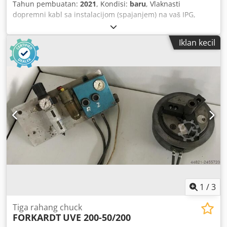
Tahun pembuatan:
2021
, Kondisi:
baru
, Vlaknasti
dopremni kabl sa instalacijom (spajanjem) na vaš IPG,
Maxphotonics, Raycus, GW... izvor lasera. Izvodimo
popravku IPG laserskih modula na vašoj lokaciji uz
Iklan kecil
garanciju. Chedpjg D Urgsfx Alrja Govorimo engleski i
srpski jezik.
1
/
3
Tiga rahang chuck
FORKARDT
UVE 200-50/200