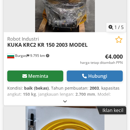
1
/
5
Robot Industri
KUKA
KRC2 KR 150 2003 MODEL
€4.000
Burgas
9.795 km
harga tetap ditambah PPN
Meminta
Hubungi
Kondisi:
baik (bekas)
, Tahun pembuatan:
2003
, kapasitas
angkut:
150 kg
, jangkauan lengan:
2.700 mm
, Model:
KR150 Kondisi: BEKAS Tahun: 2003 Cjdpfehakfaox Alrjha
Kabinet Kontrol: KRC2 Termasuk: Manipulator + Kabin
Iklan kecil
Kontrol KRC2 + Semua Set Kabel Silakan hubungi kami
untuk penawaran harga serta opsi refurbish. Sebagai PLC
Merkezi EOOD, kami memiliki lebih dari 300 robot dalam