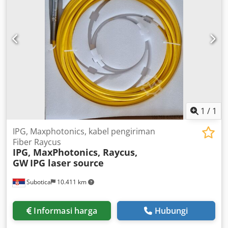
inventaris dan menangani merek KUKA, ABB, FANUC, dan
Motoman.
1
/
1
IPG, Maxphotonics, kabel pengiriman
Fiber Raycus
IPG, MaxPhotonics, Raycus,
GW
IPG laser source
Subotica
10.411 km
Informasi harga
Hubungi