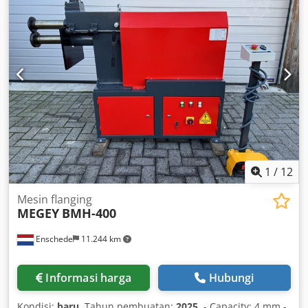
1
/
12
Mesin flanging
MEGEY
BMH-400
Enschede
11.244 km
Informasi harga
Hubungi
Kondisi:
baru
, Tahun pembuatan:
2025
, - Capacity: 4 mm -