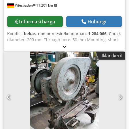
Wiesbaden
11.201 km
Informasi harga
Hubungi
Kondisi:
bekas
, nomor mesin/kendaraan:
1 284 066
, Chuck
diameter: 200 mm Through bore: 50 mm Mounting, short
taper according to DIN 55027: Size 6 External diameter of
the clamping cylinder: 290 mm Overall height (clamping
Iklan kecil
cylinder to front of chuck without jaws): 150 mm
Chedpfocm Tgkox Alrea Pneumatically actuated