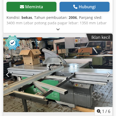
Meminta
Hubungi
Kondisi:
bekas
, Tahun pembuatan:
2006
, Panjang sled:
3400 mm Lebar potong pada pagar lebar: 1350 mm Lebar
potong pada pagar potong melintang: 3200 mm
Kedalaman potong: 170 mm Skor: ya Penyesuaian
Iklan kecil
ketinggian pisau: elektrik Penyesuaian kemiringan pisau:
elektrik Penyesuaian pagar lebar: manual Penyesuaian
pagar potong melintang: manual Tampilan sudut pisau:
tampilan digital Tampilan tinggi potong: tampilan digital
Tampilan pagar lebar: tampilan digital Tampilan mistar
potong melintang: skala Diameter pisau: 500 mm
Kecepatan putar: 4 Daya motor: 5,5 kW Koneksi ekstraksi:
80 dan 120 mm Panjang mesin: 3600 mm Cedpfx
Agjyhgitomoha Lebar mesin: 2200 mm Berat: 1200 kg
1
/
6