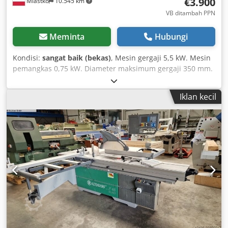
€3.900
Miastko
10.545 km
VB ditambah PPN
Meminta
Hubungi
Kondisi:
sangat baik (bekas)
, Mesin gergaji 5,5 kW. Mesin
pemangkas 0,75 kW. Diameter maksimum gergaji 350 mm.
Pengaturan sudut. Lebar bukaan 100 cm. Panjang meja
280 cm. Csdpfx Aezkvdqsgmeha
Iklan kecil