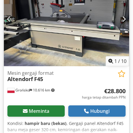
Winkel-Gehrungsanschlag 3200 mm Digit L Lagerort:
Lieferant Codpezccg Dsfx Agmeha
1
/
10
Mesin gergaji format
Altendorf
F45
€28.800
Grońsko
10.616 km
harga tetap ditambah PPN
Meminta
Hubungi
Kondisi:
hampir baru (bekas)
, Gergaji panel Altendorf F45
baru meja geser 320 cm, kemiringan dan gerakan naik-