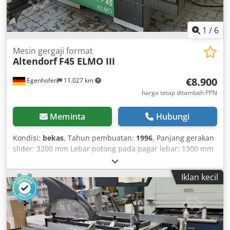
1
/
6
Mesin gergaji format
Altendorf
F45 ELMO III
€8.900
Egenhofen
11.027 km
harga tetap ditambah PPN
Meminta
Hubungi
Kondisi:
bekas
, Tahun pembuatan:
1996
, Panjang gerakan
slider: 3200 mm Lebar potong pada pagar lebar: 1300 mm
Codpfx Ageyq Rz Sjmeha Lebar potong pada pagar potong:
3200 mm Kedalaman potong: 145 mm Skor: tidak ada
Iklan kecil
Penyesuaian ketinggian mata gergaji: elektrik Penyesuaian
kemiringan mata gergaji: elektrik Penyesuaian pagar lebar:
elektrik Penyesuaian pagar potong: manual Tampilan
sudut mata gergaji: tampilan digital Tampilan tinggi
potong: - Tampilan pagar lebar: tampilan digital Tampilan