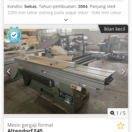
Kondisi:
bekas
, Tahun pembuatan:
2004
, Panjang sled:
2250 mm Lebar potong pada pagar lebar: 1040 mm Lebar
potong pada pagar lintang: 2900 mm Kedalaman potong:
154 mm Skor: ya Penyesuaian ketinggian mata gergaji:
Iklan kecil
elektrik / kontrol posisi Penyesuaian kemiringan mata
gergaji: elektrik / kontrol posisi Penyesuaian pagar lebar:
elektrik / kontrol posisi Chjdpfxey Ai I Nj Agmsa
Penyesuaian pagar lintang: manual Tampilan sudut mata
gergaji: tampilan digital Tampilan tinggi potongan:
tampilan digital Tampilan pagar lebar: tampilan digital
Tampilan penggaris meteran lintang: tampilan digital
Penggaris lintang dengan fungsi potong kemiringan: ya
Diameter mata gergaji: 450 mm Kecepatan putar: 4 Daya
motor: 5,5 kW Koneksi ekstraksi: 80 dan 120 mm Panjang
mesin: 2200 mm Lebar mesin: 2000 mm Berat: 1200 kg
1
/
5
Mesin gergaji format
Altendorf
F45