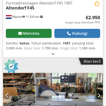
Formatkreissägen Altendorf F45 1987
Altendorf
F45
€2.950
Wijchen
11.326 km
harga tetap ditambah PPN
Meminta
Hubungi
Kondisi:
bekas
, Tahun pembuatan:
1987
, panjang total:
2.800 mm
, lebar total:
1.700 mm
, tinggi total:
1.300 mm
,
Color: Green Weight: 500 kg - Year of manufacture: 1987 -
Documentation available: No - CE certificate available: No -
Iklan kecil
Serial number: 87-7-23 Chjdpfx Aey Ttrasgmsa - Main
motor power [kW]: 5.5 - Max. cutting height [mm]: 145 -
Parallel fence travel [mm]: 1100 - Sliding table length
[mm]: 2800 - Table width [mm]: 1150 - Max. saw blade
diameter [mm]: 450 - Saw blade bore diameter [mm]: 30 -
Dust extraction nozzle diameter [mm]: 120 - Manually
adjustable axes: Cutting height, tilting - Spindle speed:
Manual - └ Min. spindle speed [rpm]: 3000 - └ Max.
spindle speed [rpm]: 4000 - Tilting saw unit: - └ Min. tilting