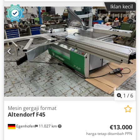
Kedalaman potong: 170 mm Pisau score: tidak ada
Iklan kecil
Pengaturan ketinggian mata gergaji: elektrik Pengaturan
kemiringan mata gergaji: elektrik Pengaturan pagar lebar:
manual Pengaturan pagar pemotong melintang: manual
Tampilan sudut mata gergaji: tampilan digital Tampilan
tinggi potong: tampilan digital Tampilan pagar lebar:
tampilan digital Tampilan penggaris pemotong melintang:
skala Diameter mata gergaji: 500 mm Kecepatan putar: 4
Daya motor: 7,5 kW Koneksi ekstraksi debu: 80 dan 120
mm Panjang mesin: 3600 mm Cedpfx Aoyl Tihogmsha
Lebar mesin: 2200 mm Berat: 1200 kg
1
/
6
Mesin gergaji format
Altendorf
F45
€13.000
Egenhofen
11.027 km
harga tetap ditambah PPN