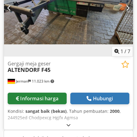
Jumlah kecepatan putaran: 4 Daya motor: 5,5 kW Rem
motor: ya Sambungan penyedot debu: 80 mm dan 120 mm
Panjang mesin: 3000 mm Lebar mesin: 1700 mm Berat:
1000 kg
1
/
7
Gergaji meja geser
ALTENDORF
F45
Jerman
11.023 km
Informasi harga
Hubungi
Kondisi:
sangat baik (bekas)
, Tahun pembuatan:
2000
,
244925ed Chodpexcg Hgjfx Agmsa