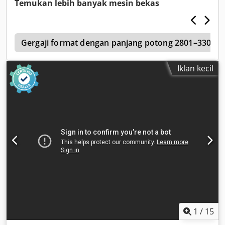
Temukan lebih banyak mesin bekas
5
Gergaji format dengan panjang potong 2801–3300 
Iklan kecil
1
/
15