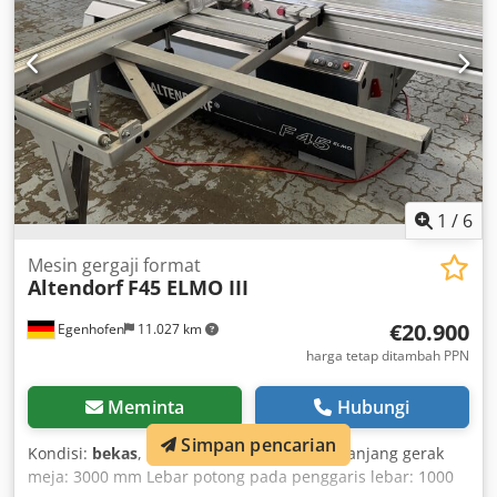
penahan lebar: skala Indikasi mistar potong panjang: skala
Diameter mata gergaji: 450 mm Kecepatan putaran: 4000
rpm Daya motor: 4 kW Rem motor: ya - otomatis Koneksi
ekstraksi: 80 mm dan 120 mm Panjang mesin: 3000 mm
Lebar mesin: 2100 mm Berat: sekitar 1000 kg
Chjdpfjzdzbbsx Agmja
1
/
6
Mesin gergaji format
Altendorf
F45 ELMO III
€20.900
Egenhofen
11.027 km
harga tetap ditambah PPN
Meminta
Hubungi
Simpan pencarian
Kondisi:
bekas
, Tahun pembuatan:
2011
, Panjang gerak
meja: 3000 mm Lebar potong pada penggaris lebar: 1000