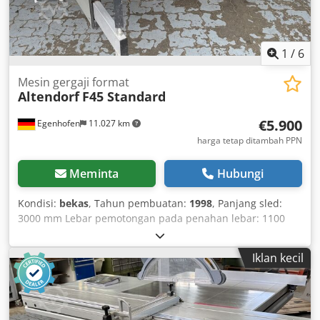
1
/
6
Mesin gergaji format
Altendorf
F45 Standard
€5.900
Egenhofen
11.027 km
harga tetap ditambah PPN
Meminta
Hubungi
Kondisi:
bekas
, Tahun pembuatan:
1998
, Panjang sled:
3000 mm Lebar pemotongan pada penahan lebar: 1100
mm Lebar pemotongan pada penahan potong panjang:
3200 mm Kedalaman pemotongan: Pisau scoring: tidak
Iklan kecil
Penyesuaian ketinggian mata gergaji: manual / engkol
Penyesuaian kemiringan mata gergaji: manual / engkol
Penyesuaian penahan lebar: manual Indikasi sudut mata
gergaji: digital Indikasi ketinggian pemotongan: - Indikasi