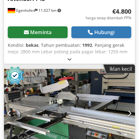
€4.800
Egenhofen
11.027 km
harga tetap ditambah PPN
Meminta
Hubungi
Kondisi:
bekas
, Tahun pembuatan:
1992
, Panjang gerak
meja: 2800 mm Lebar potong pada pagar lebar: 1250 mm
Lebar potong pada pagar pemotong melintang: 2800 mm
Kedalaman potong: 145 mm Pencetak alur: tidak
Iklan kecil
Pengaturan ketinggian mata gergaji: manual / hidrolik
Chjdpfx Ageyrlzismoa Pengaturan miring mata gergaji:
manual / hidrolik Pengaturan pagar lebar: manual Indikasi
sudut mata gergaji: skala Indikasi tinggi potongan: -
Indikasi pagar lebar: skala Indikasi penggaris pemotong
melintang: skala Diameter mata gergaji: Kecepatan putar:
4 Daya motor: 5,5 kW Rem motor: ya Koneksi ekstraksi: 80
mm dan 120 mm Panjang mesin: 3000 mm Lebar mesin:
1700 mm Berat: 1000 kg