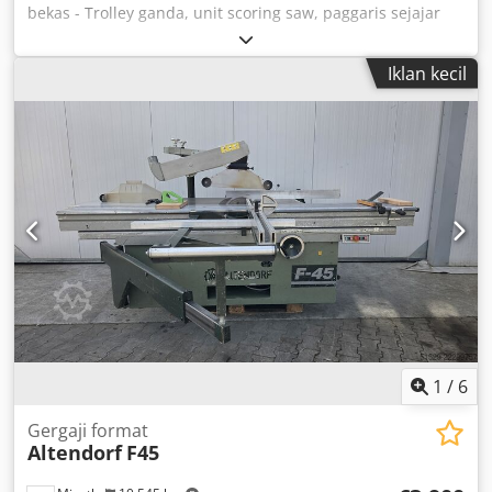
bekas - Trolley ganda, unit scoring saw, paggaris sejajar
dengan pengaturan halus, meja tambahan, penyesuaian
ketinggian hidrolik, penyesuaian kemiringan hidrolik,
Iklan kecil
indikator digital sudut kemiringan, indikator kecepatan,
perpanjangan meja aluminium anodized, pelebaran meja
aluminium anodized, topangan sudut/miring, penutup
atas pelindung sempit dan lebar, rem otomatis, telah diuji
debu ----- Data Teknis ----- Rentang kemiringan: 45°,
panjang trolley: 3.200 mm, lebar potong: 1.300 mm, tinggi
potong: 125 mm, Diameter mata gergaji maksimum: 400
mm, Cjdpew Nx A Isfx Agmsha Kecepatan:
3.000/4.000/5.000/6.000 rpm, Daya motor: 5,5 kW, Berat:
1.040 kg
1
/
6
Gergaji format
Altendorf
F45