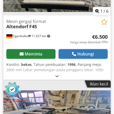
1
/
6
Mesin gergaji format
Altendorf
F45
€6.500
Egenhofen
11.027 km
harga tetap ditambah PPN
Meminta
Hubungi
Kondisi:
bekas
, Tahun pembuatan:
1996
, Panjang meja:
2800 mm Lebar pemotongan pada penggaris lebar: 1050
mm Lebar pemotongan pada penggaris panjang: 2800 mm
Kedalaman pemotongan: 145 mm Alat penanda awal: tidak
Iklan kecil
Cjdpfx Agjzqyx Esmoha Pengaturan ketinggian mata
gergaji: manual / hidraulik Pengaturan kemiringan mata
gergaji: manual / hidraulik Pengaturan penggaris lebar:
manual Tampilan sudut mata gergaji: Digital Tampilan
tinggi pemotongan: - Tampilan penggaris lebar: Skala
Tampilan penggaris panjang: Skala Diameter mata gergaji: