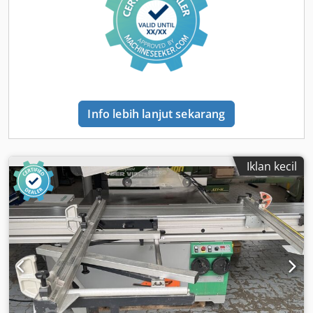
elektrik Penyesuaian putaran secara elektrik Kontrol posisi
3 sumbu Tampilan digital untuk ketinggian Tampilan
digital untuk sudut potong Chodszkvy Sepfx Agmsa
Tampilan digital untuk pelindung paralel Kecepatan: x
Tampilan garis potong laser Panjang kereta mm sekitar:
3000mm Lebar potong mm sekitar: 1000mm Panjang
potong mm sekitar: 2905mm Ketinggian potong mm
Info lebih lanjut sekarang
sekitar: 150 Diameter mata pisau maksimum mm: 450
Dapat diputar hingga °: 45,5 Perpanjangan meja mm
sekitar: 840mm Sambungan penyedot debu mm: 120 / 80
Ruang yang dibutuhkan sekitar P x L x T mm:
Iklan kecil
3000x4200x1800 Berat sekitar kg: 1000 Total daya yang
dibutuhkan sekitar kW: 6,25 Kw Lokasi penyimpanan:
97447 Gerolzhofen, pemuatan gratis, tidak dikemas
Penyerahan dalam kondisi saat ini seperti yang diperiksa,
tanpa garansi dan jaminan