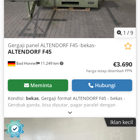
motor: 5,5kW Konektor ekstraksi: 80 dan 120mm Panjang
mesin: 3200mm Lebar mesin: 2000mm Berat: 1200 kg
1
/
9
Gergaji panel ALTENDORF F45 -bekas-
ALTENDORF
F45
€3.690
Bad Honnef
11.249 km
harga tetap ditambah PPN
Meminta
Hubungi
Kondisi:
bekas
, Gergaji format ALTENDORF F45 - bekas -
Gerobak ganda, bisa diputar, pagar paralel dengan
penyetelan halus, Chjdpfxow Nv I Us Agmoa meja ekstensi,
perpanjangan meja aluminium anodised, pelebaran meja
Iklan kecil
aluminium anodised, dudukan sudut & mitre, penutup
pelindung atas (sempit & lebar) ----- Data Teknis -----
Rentang kemiringan: 45°, panjang gerobak : 2.500 mm,