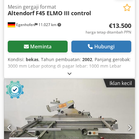
Mesin gergaji format
Altendorf
F45 ELMO III control
€13.500
Egenhofen
11.027 km
harga tetap ditambah PPN
Meminta
Hubungi
Kondisi:
bekas
, Tahun pembuatan:
2002
, Panjang gerobak:
3000 mm Lebar potong di pagar lebar: 1000 mm Lebar
potong di pagar potong memanjang: 3200 mm Kedalaman
potong: 154 mm Scriber: tidak Pengaturan ketinggian mata
Iklan kecil
gergaji: elektrik / kontrol posisi Pengaturan kemiringan
mata gergaji: elektrik / kontrol posisi Chedpjzhm Dpofx
Agmja Pengaturan pagar lebar: elektrik / kontrol posisi
Pengaturan pagar potong memanjang: manual Tampilan
sudut mata gergaji: display digital Tampilan ketinggian
potong: display digital Tampilan pagar lebar: display
digital Tampilan penggaris potong memanjang: skala
Penggaris potong memanjang dengan fungsi potong miter:
ya Diameter mata gergaji: 450mm Kecepatan putar: 4 Daya