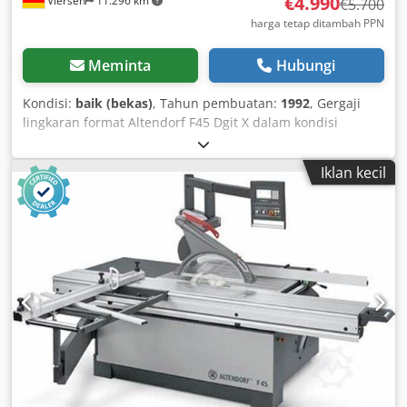
€4.990
Viersen
11.296 km
€5.700
harga tetap ditambah PPN
Meminta
Hubungi
Kondisi:
baik (bekas)
, Tahun pembuatan:
1992
, Gergaji
lingkaran format Altendorf F45 Dgit X dalam kondisi
berfungsi penuh. Layar digital untuk penggaris paralel
masih ada. Rel pengukur dan sensor juga tersedia.
Iklan kecil
Chedpoznipbsfx Agmea Layar digital untuk pengaturan
sudut berfungsi penuh. Daya: 5,5 kW (motor utama) & 0,75
kW (motor pendukung) Panjang rel: 280 cm Diameter mata
gergaji: maks. 350 mm Panjang penggaris paralel: hingga
1.250 mm termasuk penggaris bantu tambahan (dapat
dilipat) Gergaji ini dibuat pada tahun 1992 dan berasal
dari bengkel pelatihan. Pengiriman melalui perusahaan
ekspedisi dimungkinkan setelah berkonsultasi. #8504