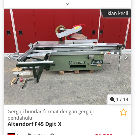
turun mata gergaji dapat diatur secara elektrik, penjepit
dari sisi kanan dapat diatur secara elektrik hingga 1340
Iklan kecil
mm, pemotong skor 2 sumbu yang dapat diatur secara
elektrik motor utama 5,5 KW; 3 kecepatan pemotongan
diameter mata gergaji maksimum 450 mm, sakelar pada
meja geser Penjepit pada meja geser di sisi kiri dapat
diatur dengan sudut Tahun produksi 2025
Chodpszmwalsfx Agmja Mesin tersedia di gudang
1
/
14
Gergaji bundar format dengan gergaji
pendahulu
Altendorf
F45 Dgit X