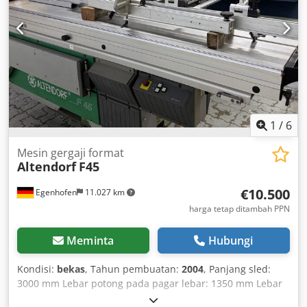
pagar potong: skala Diameter mata gergaji: 450 mm
Kecepatan putar: 4 Daya motor: 5,5 kW Koneksi ekstraksi:
80 dan 120 mm Panjang mesin: 4000 mm Lebar mesin:
2200 mm Berat: 1200 kg
1
/
6
Mesin gergaji format
Altendorf
F45
€10.500
Egenhofen
11.027 km
harga tetap ditambah PPN
Meminta
Hubungi
Kondisi:
bekas
, Tahun pembuatan:
2004
, Panjang sled:
3000 mm Lebar potong pada pagar lebar: 1350 mm Lebar
potong pada pagar pemotongan melintang: 3200 mm