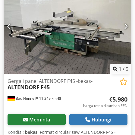
lebar potong : 800 mm, Ø maksimum mata gergaji: 450
mm, Daya motor: 5,5 kW, Ø port ekstraksi: 80 / 120 mm
1
/
9
Gergaji panel ALTENDORF F45 -bekas-
ALTENDORF
F45
€5.980
Bad Honnef
11.249 km
harga tetap ditambah PPN
Meminta
Hubungi
Kondisi:
bekas
, Format circular saw ALTENDORF F45 -