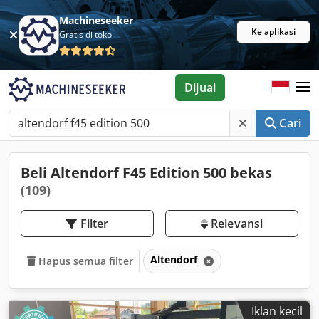
Machineseeker
Ke aplikasi
Gratis di toko
Dijual
Cari
Beli Altendorf F45 Edition 500 bekas
(109)
Filter
Relevansi
Altendorf
Hapus semua filter
Iklan kecil