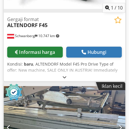
1
/
10
Gergaji format
ALTENDORF
F45
Schwanberg
10.747 km
Informasi harga
Hubungi
Kondisi:
baru
, ALTENDORF Model F45 Pro Drive Type of
offer: New machine, SALE ONLY IN AUSTRIA! Immediately
available new machine at a promotional price with full
manufacturer warranty. Pro Drive control system: - 3.5"
Iklan kecil
color display with separate keypad - Automatic correction
of dimensions for the rip fence and mitre fence when
tilting the saw unit - Simple axis calibration - Machine
diagnostics, operating hours counter, USB interface -
Recall of the last input dimension (back function) - 99
programmable cutting programs - Grooving: with
automatic step-by-step positioning of the rip fence - 400V /