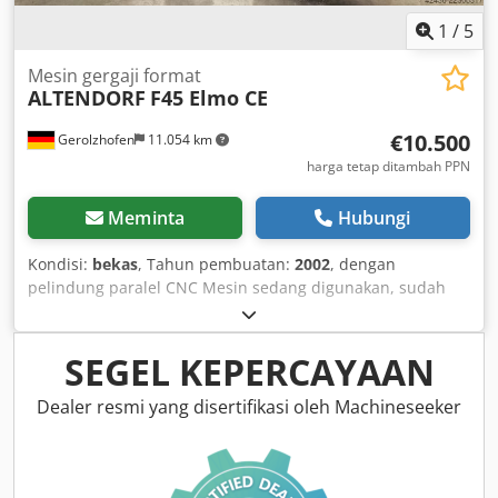
1
/
5
Mesin gergaji format
ALTENDORF
F45 Elmo CE
€10.500
Gerolzhofen
11.054 km
harga tetap ditambah PPN
Meminta
Hubungi
Kondisi:
bekas
, Tahun pembuatan:
2002
, dengan
pelindung paralel CNC Mesin sedang digunakan, sudah
diatur sepenuhnya bekas kondisi bagus dibersihkan diuji
fungsinya sebagian diperbaiki peralatan lengkap Merek:
Altendorf Tipe: F45 Elmo CE Tahun pembuatan: 2002
SEGEL KEPERCAYAAN
Nomor mesin: Diuji GS Diuji sesuai standar CE Diuji
terhadap debu kayu GS Daya motor kW: 5,5 Panduan baja
Dealer resmi yang disertifikasi oleh Machineseeker
Pelindung paralel berbentuk jajaran genjang, ketinggian
dapat disesuaikan Panel kontrol dapat diputar ke atas
Pelindung paralel dengan kontrol otomatis Bagian
aluminium dianodisasi Penyesuaian ketinggian secara