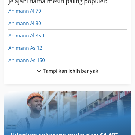
Jelajahi nama mesin paling populer:
Ahlmann Al 70
Ahlmann Al 80
Ahlmann Al 85 T
Ahlmann As 12
Ahlmann As 150
Tampilkan lebih banyak
Ahlmann As 7
Ahlmann As 70
Ahlmann As 90
Ahlmann Az 14
Ahlmann Az 150
Iklankan sekarang mulai dari €4,49
*
Altivar 58