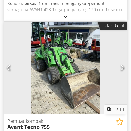
Kondisi:
bekas
, 1 unit mesin pengangkut/pemuat
serbaguna AVANT 423 1x garpu, panjang 120 cm, 1x sekop,
107 cm semua data teknis mengenai objek lelang dapat
Anda temukan di bagian "Dokumen" sebagai file PDF yang
Iklan kecil
dapat diunduh! Dkjdpszqa A Dsfx Aidsr Warna: seperti
yang tertera pada gambar, sesuai dengan gambar dan
hasil pemeriksaan visual Nomor mesin: 3801 Berat dalam
kg (perkiraan): 1080 Kondisi: bekas
1
/
11
Pemuat kompak
Avant Tecno
755