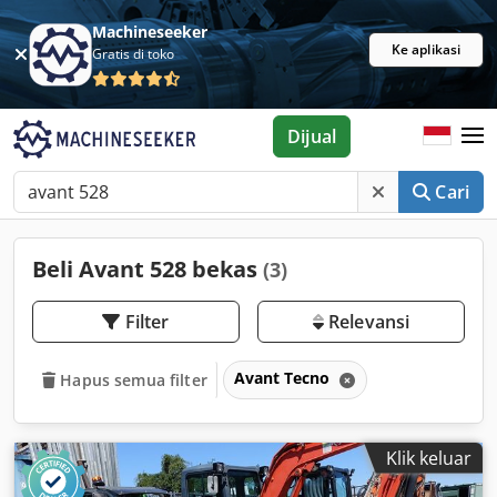
Machineseeker
Ke aplikasi
Gratis di toko
Dijual
Cari
Beli Avant 528 bekas
(3)
Filter
Relevansi
Avant Tecno
Hapus semua filter
Klik keluar