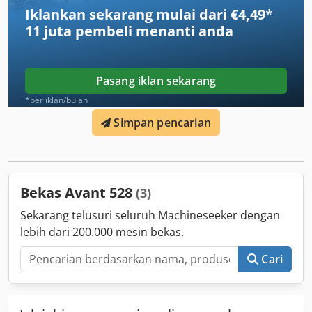
transportasi tanpa keranjang (P x L): 3,91 x 0,89 m Dimensi
Iklankan sekarang mulai dari €4,49
*
penyangga: 3,27 x 3,29 m Dapat digunakan hingga
11 juta pembeli
menanti anda
kemiringan: 21% (12°) Berat: 1.650 kg Mesin: Honda 13 PS,
bensin atau 230 V / 2,2 kW Penggerak: hidraulik, penggerak
empat roda / sistem rantai Kecepatan maksimum: 2,5
km/jam
Pasang iklan sekarang
*per iklan/bulan
Simpan pencarian
Bekas Avant 528
(3)
Sekarang telusuri seluruh Machineseeker dengan
lebih dari 200.000 mesin bekas.
Cari