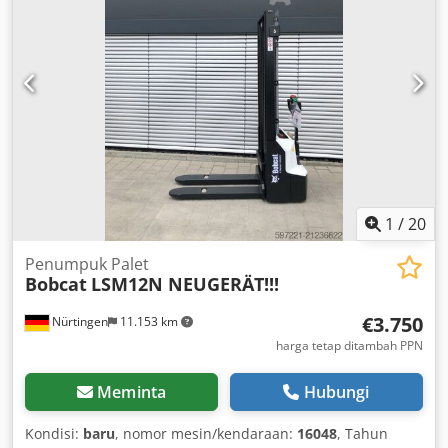
60Ah
1
/
20
Penumpuk Palet
Bobcat
LSM12N NEUGERÄT!!!
€3.750
Nürtingen
11.153 km
harga tetap ditambah PPN
Meminta
Hubungi
Kondisi:
baru
, nomor mesin/kendaraan:
16048
, Tahun