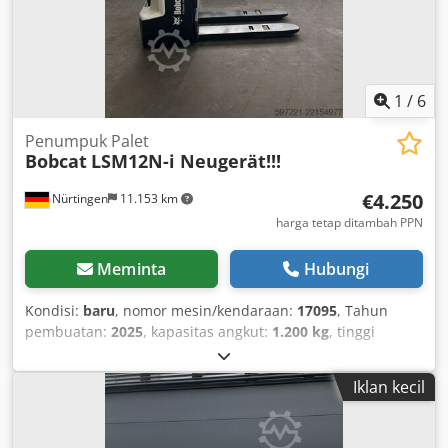
1
/
6
Penumpuk Palet
Bobcat
LSM12N-i Neugerät!!!
€4.250
Nürtingen
11.153 km
harga tetap ditambah PPN
Meminta
Hubungi
Kondisi:
baru
, nomor mesin/kendaraan:
17095
, Tahun
pembuatan:
2025
, kapasitas angkut:
1.200 kg
, tinggi
angkat:
2.900 mm
, pusat beban:
600 mm
, jenis bahan
bakar:
listrik
, tipe tiang:
simpleks
, tinggi konstruksi:
1.970
Iklan kecil
mm
, tegangan baterai:
24 V
, panjang garpu:
1.150 mm
,
berat keseluruhan:
665 kg
, 5180321 Nomor Seri: OBWNR-
000081 Cjdpfx Ajzfd Dbsb Aorf Spesifikasi Baterai: 24V