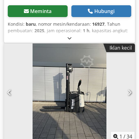
Meminta
Hubungi
Kondisi:
baru
, nomor mesin/kendaraan:
16927
, Tahun
pembuatan:
2025
, jam operasional:
1 h
, kapasitas angkut:
1.200 kg
, tinggi angkat:
3.620 mm
, pusat beban:
600 mm
,
jenis bahan bakar:
listrik
, tipe tiang:
simpleks
, tinggi
Iklan kecil
konstruksi:
2.280 mm
, tegangan baterai:
24 V
, panjang
garpu:
1.150 mm
, berat keseluruhan:
576 kg
, 5108763
Nomor Seri: OBWNL-003130 Spesifikasi Baterai: 24V 60Ah
Cjdpjyv S Rmofx Ab Aerf
1
/
34