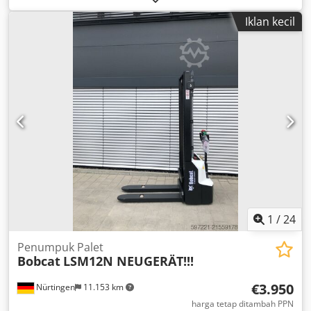
sendiri: 2680 kg Dimensi pengangkutan: 3378 x 1727 x
Iklan kecil
1972 mm Merek dan tipe mesin: Kubota V2403 Csdpfjzrv
Ulex Ab Asrf Daya: 36,5 kW / 48,9 PS Silinder: 4 Ukuran
ban: Ban depan dan belakang: 30×10-16 Lebar sekop: 1730
mm Perlengkapan: Pengganti cepat mekanis Fungsi
tambahan: Tidak ada pengujian atau registrasi CE Tidak
ada dokumen
1
/
24
Penumpuk Palet
Bobcat
LSM12N NEUGERÄT!!!
€3.950
Nürtingen
11.153 km
harga tetap ditambah PPN