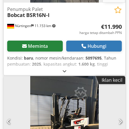
Penumpuk Palet
Bobcat
BSR16N-I
€11.990
Nürtingen
11.153 km
harga tetap ditambah PPN
Meminta
Hubungi
Kondisi:
baru
, nomor mesin/kendaraan:
5097695
, Tahun
pembuatan:
2025
, kapasitas angkut:
1.600 kg
, tinggi
angkat:
4.620 mm
, pengangkatan bebas:
1.400 mm
, pusat
beban:
600 mm
, jenis bahan bakar:
listrik
, tipe tiang:
Iklan kecil
triplex
, tinggi konstruksi:
2.120 mm
, tegangan baterai:
25,6 V
, panjang garpu:
1.150 mm
, berat keseluruhan:
1.412 kg
, 5097695 Cedpoytld Tsfx Ab Aerf Nomor Seri:
OBWNQ-00000 Spesifikasi Baterai: 25,6V 150Ah