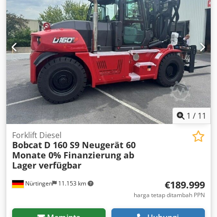
Spwox Ab Ajf
1
/
11
Forklift Diesel
Bobcat
D 160 S9 Neugerät 60
Monate 0% Finanzierung ab
Lager verfügbar
€189.999
Nürtingen
11.153 km
harga tetap ditambah PPN