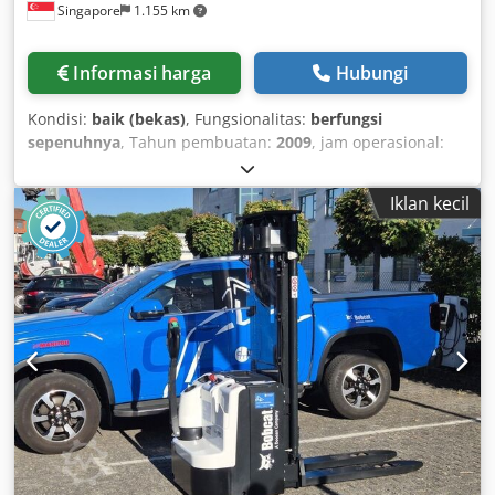
Singapore
1.155 km
Informasi harga
Hubungi
Kondisi:
baik (bekas)
, Fungsionalitas:
berfungsi
sepenuhnya
, Tahun pembuatan:
2009
, jam operasional:
6.306 h
, nomor mesin/kendaraan:
A3L135221
, SKID
LOADER BOBCAT BEKAS DALAM KONDISI KERJA MODEL:
Iklan kecil
S150 SERIAL: A3L135221 TAHUN: 2009 JAM KERJA: 6306
Crodpfoyzdixox Ab Aof