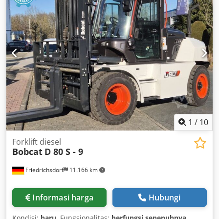
1
/
10
Forklift diesel
Bobcat
D 80 S - 9
Friedrichsdorf
11.166 km
Informasi harga
Hubungi
Kondisi:
baru
, Fungsionalitas:
berfungsi sepenuhnya
,