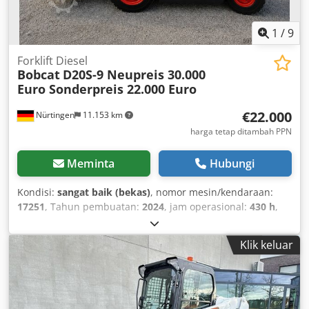
1
/
9
Forklift Diesel
Bobcat
D20S-9 Neupreis 30.000
Euro Sonderpreis 22.000 Euro
€22.000
Nürtingen
11.153 km
harga tetap ditambah PPN
Meminta
Hubungi
Kondisi:
sangat baik (bekas)
, nomor mesin/kendaraan:
17251
, Tahun pembuatan:
2024
, jam operasional:
430 h
,
kapasitas angkut:
2.000 kg
, tinggi angkat:
4.730 mm
,
pengangkatan bebas:
1.470 mm
, pusat beban:
500 mm
,
Klik keluar
jenis bahan bakar:
diesel
, tipe tiang:
triplex
, tinggi
konstruksi:
2.190 mm
, panjang garpu:
1.050 mm
, ukuran
ban depan:
7.00-15 5.50
, ukuran ban belakang:
6.50-10
,
berat keseluruhan:
4.053 kg
, 5215420 Crsdpfx Aezr Db Hob
Asf Nomor Seri: FDA2A-5052-00236