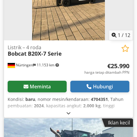
1
/
12
Listrik – 4 roda
Bobcat
B20X-7 Serie
€25.990
Nürtingen
11.153 km
harga tetap ditambah PPN
Meminta
Hubungi
Kondisi:
baru
, nomor mesin/kendaraan:
4704351
, Tahun
pembuatan:
2024
, kapasitas angkut:
2.000 kg
, tinggi
angkat:
4.730 mm
, pengangkatan bebas:
1.000 mm
, pusat
beban:
500 mm
, jenis bahan bakar:
listrik
, tipe tiang:
Iklan kecil
triplex
, tinggi konstruksi:
2.230 mm
, panjang garpu:
1.200
mm
, jenis mesin: Listrik, produsen: Bobcat Crsdpfexz