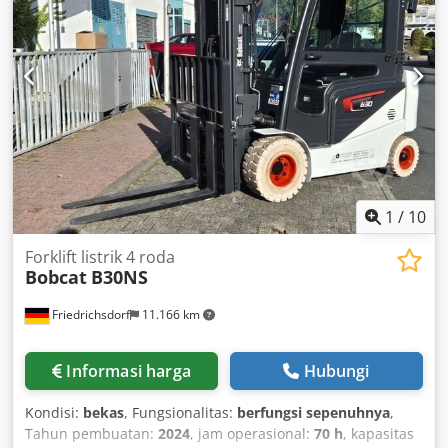
Ab Aof
1
/
10
Forklift listrik 4 roda
Bobcat
B30NS
Friedrichsdorf
11.166 km
Informasi harga
Hubungi
Kondisi:
bekas
, Fungsionalitas:
berfungsi sepenuhnya
,
Tahun pembuatan:
2024
, jam operasional:
70 h
, kapasitas