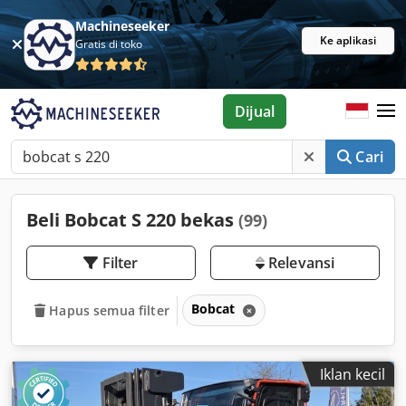
Machineseeker
Ke aplikasi
Gratis di toko
Dijual
Cari
Beli Bobcat S 220 bekas
(99)
Filter
Relevansi
Bobcat
Hapus semua filter
Iklan kecil