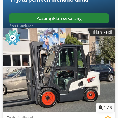
voltage: 24V Battery capacity: 150Ah Battery type: Lithium-
ion Battery year of manufacture: 2025 Battery condition: 80
- 100% Initial lift, full free lift, CE certificate, Maintenance-
Pasang iklan sekarang
free lithium-ion battery,
*per iklan/bulan
Iklan kecil
1
/
9
Forklift diesel