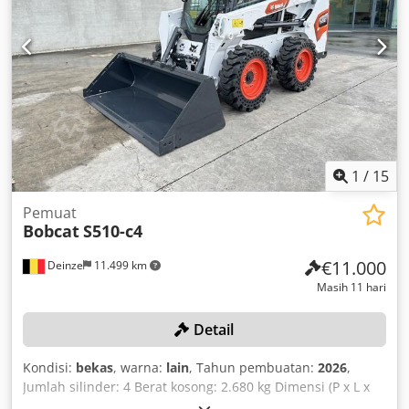
1
/
15
Pemuat
Bobcat
S510-c4
€11.000
Deinze
11.499 km
Masih 11 hari
Detail
Kondisi:
bekas
, warna:
lain
, Tahun pembuatan:
2026
,
Jumlah silinder: 4 Berat kosong: 2.680 kg Dimensi (P x L x
T): 337 x 172 x 197 cm Sistem penggantian cepat: Ya Berat