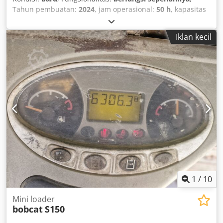
Tahun pembuatan:
2024
, jam operasional:
50 h
, kapasitas
angkut:
8.000 kg
, tinggi angkat:
4.800 mm
, pengangkatan
bebas:
1.570 mm
, jenis bahan bakar:
diesel
, tipe tiang:
Iklan kecil
triplex
, tinggi konstruksi:
2.780 mm
, daya:
59 kW (80,22
hp)
, lebar kerangka garpu:
2.240 mm
, panjang garpu:
2.400 mm
, berat kosong:
12.406 kg
, jenis penggerak:
Diesel
, Diesel forklift Load centre: 600 mm Fork width: 180
mm Fork thickness: 75 mm ISO class: Terminal West Mast
type: Triplex Transmission: Torque converter Speed class:
20 Condition: New machine Technical condition: New Front
tyre type: Super elastic Front tyre condition: New Rear tyre
type: Super elastic Cjdpfoxr R Efjx Ab Asrf Rear tyre
condition: New Side shifter, fork positioner, 3rd valve, 4th
valve, rear working light, front working light, heater, full
cabin, full free lift, CE certificate, interior mirror, exterior
mirror, beacon, seat, front and rear camera
1
/
10
Mini loader
bobcat
S150