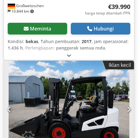
€39.990
Großweitzschen
10.844 km
harga tetap ditambah PPN
Meminta
Hubungi
Kondisi:
bekas
, Tahun pembuatan:
2017
, jam operasional:
1.436 h
, Perlengkapan:
penggerak semua roda
,
Iklan kecil