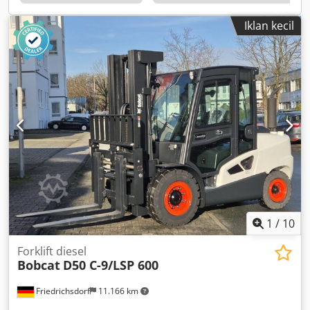
mm Fork width: 100 mm Fork thickness: 35 mm ISO class:
ISO Class 2 = 1,000 - 2,500 kg Mast type: Triplex Speed
Iklan kecil
class: 15 Condition: New machine Technical condition:
New Front tires type: Superelastic Front tires size: 18x7-8
Front tires condition: New Rear tires type: Superelastic
Rear tires size: 15x4.5-8 Rear tires condition: New Battery
voltage: 48V Battery capacity: 625Ah Battery manufacturer:
Midac Battery type: PzS Battery year of manufacture: 2024
Battery condition: New Sideshift, 3rd valve, 4th valve, rear
work lights, front work lights, full free lift, CE certificate,
interior mirror, beacon,
1
/
10
Forklift diesel
Bobcat
D50 C-9/LSP 600
Friedrichsdorf
11.166 km