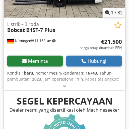
1
/
32
Listrik – 3 roda
Bobcat
B15T-7 Plus
€21.500
Nürtingen
11.153 km
harga tetap ditambah PPN
Meminta
Hubungi
Kondisi:
baru
, nomor mesin/kendaraan:
16743
, Tahun
pembuatan:
2023
, jam operasional:
1 h
, kapasitas angkut:
1.500 kg
, tinggi angkat:
4.750 mm
, pengangkatan bebas:
1.545 mm
, pusat beban:
500 mm
, jenis bahan bakar:
listrik
, tipe tiang:
triplex
, tinggi konstruksi:
2.130 mm
,
SEGEL KEPERCAYAAN
tegangan baterai:
48 V
, panjang garpu:
1.200 mm
, ukuran
ban depan:
18x7-8
, ukuran ban belakang:
15x4,5-8
, berat
Dealer resmi yang disertifikasi oleh Machineseeker
keseluruhan:
3.140 kg
, 5069976 Nomor Seri: FBA11-4180-
08577 Spesifikasi Baterai: 48V 575Ah Codpfx Asyhizxjb Ajrf