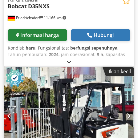
Bobcat
D35NXS
Friedrichsdorf
11.166 km
Informasi harga
Hubungi
Kondisi:
baru
, Fungsionalitas:
berfungsi sepenuhnya
,
Tahun pembuatan:
2024
, jam operasional:
9 h
, kapasitas
angkut:
3.500 kg
, tinggi angkat:
4.820 mm
, pengangkatan
bebas:
1.400 mm
, jenis bahan bakar:
diesel
, tipe tiang:
Iklan kecil
triplex
, tinggi konstruksi:
2.350 mm
, daya:
45 kW (61,18
hp)
, lebar kerangka garpu:
1.190 mm
, panjang garpu:
1.200 mm
, berat kosong:
4.850 kg
, panjang total:
2.750
mm
, jenis penggerak:
Diesel
, lebar konstruksi:
1.290 mm
,
Diesel forklift Load centre: 500 mm ISO class: ISO class 3 =
2,500 - 4,999 kg Mast type: Triplex Transmission: Torque
converter Speed class: 20 Condition: New machine
Technical condition: New Csdpfx Abey U R Dcs Aerf Front
tyre type: Solid rubber (superelastic) Front tyre size: 28-9
x15 Front tyre condition: 80 - 100% Rear tyre type: Solid