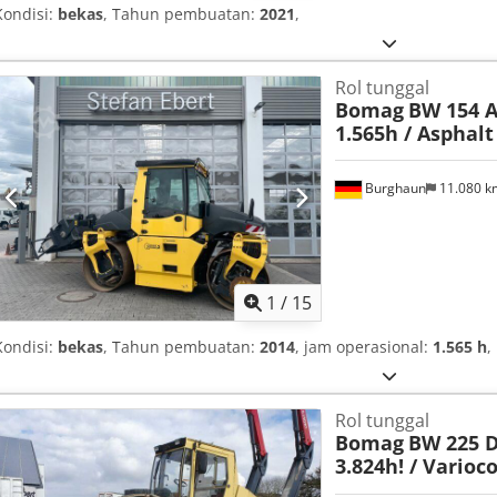
Kondisi:
bekas
, Tahun pembuatan:
2021
,
Rol tunggal
Bomag
BW 154 A
1.565h / Asphal
Burghaun
11.080 
1
/
15
Kondisi:
bekas
, Tahun pembuatan:
2014
, jam operasional:
1.565 h
,
Rol tunggal
Bomag
BW 225 D-
3.824h! / Varioc