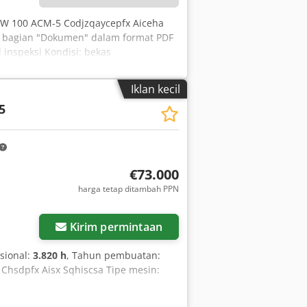
BW 100 ACM-5 Codjzqaycepfx Aiceha
i bagian "Dokumen" dalam format PDF
 inspeksi Kondisi: bekas
Iklan kecil
5
€73.000
harga tetap ditambah PPN
Kirim permintaan
sional:
3.820 h
, Tahun pembuatan:
m Chsdpfx Aisx Sqhiscsa Tipe mesin: