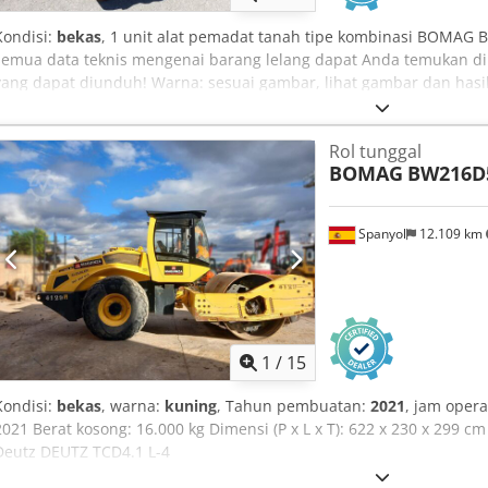
Kondisi:
bekas
, 1 unit alat pemadat tanah tipe kombinasi BOMAG 
semua data teknis mengenai barang lelang dapat Anda temukan d
yang dapat diunduh! Warna: sesuai gambar, lihat gambar dan hasil
Rol tunggal
BOMAG
BW216D
Spanyol
12.109 km
1
/
15
Kondisi:
bekas
, warna:
kuning
, Tahun pembuatan:
2021
, jam opera
2021 Berat kosong: 16.000 kg Dimensi (P x L x T): 622 x 230 x 299 c
Deutz DEUTZ TCD4.1 L-4