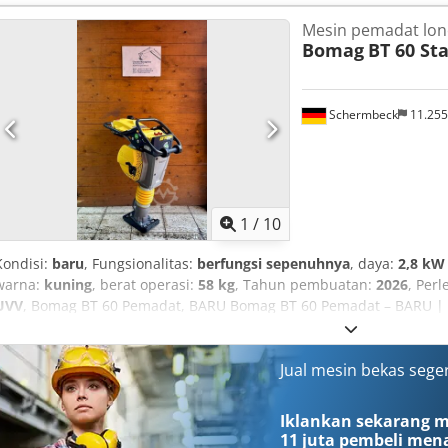
Mesin pemadat lon
Bomag
BT 60 St
Schermbeck
11.25
1
/
10
Kondisi:
baru
, Fungsionalitas:
berfungsi sepenuhnya
, daya:
2,8 kW 
warna:
kuning
, berat operasi:
58 kg
, Tahun pembuatan:
2026
, Per
UVV
, Bomag BT 60 Pemadat, BARU Bomag BT 60 Pemadat – BARU | D
| Mesin bensin Honda GXR 120 | Pengukur jam kerja & putaran Nom
Produsen: Bomag Model: BT 60 Kondisi: BARU Berat operasional: 58
dasar: 23 cm Mesin: Mesin bensin Honda GXR 120 Daya mesin: 2,8
Jual mesin bekas sege
starter: Starter reversibel Fitur & Perlengkapan Utama: - Pemadat
yang presisi - Konstruksi yang kokoh – ideal untuk penggunaan haria
Iklankan sekarang mu
cm – optimal untuk parit sempit & area tepi - Mesin bensin Honda
11 juta pembeli
mena