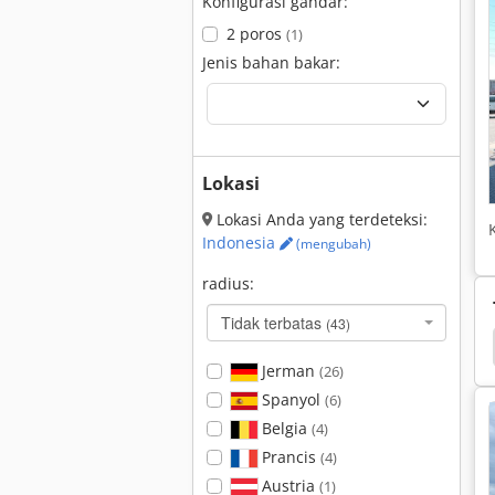
Konfigurasi gandar:
2 poros
(1)
Jenis bahan bakar:
Lokasi
Lokasi Anda yang terdeteksi:
Indonesia
(mengubah)
radius:
Tidak terbatas
(43)
ler
Hamm 3520
Hamm 3518
Hamm 3414
Jerman
(26)
Spanyol
(6)
Belgia
(4)
Prancis
(4)
Austria
(1)