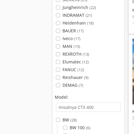
Jungheinrich
(22)
INDRAMAT
(21)
Heidenhain
(18)
BAUER
(17)
Iveco
(17)
MAN
(15)
REXROTH
(13)
Elumatec
(12)
FANUC
(12)
Reishauer
(9)
DEMAG
(7)
Model:
BW
(28)
BW 100
(6)