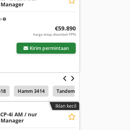
t Manager
km
€59.890
harga tetap ditambah PPN
Kirim permintaan
18
Hamm 3414
Tandem roller
Iklan kecil
CP-4i AM / nur
t Manager