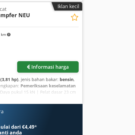
Iklan kecil
cat
ampfer NEU
5 km
Informasi harga
(3,81 hp)
, jenis bahan bakar:
bensin
,
lengkapan:
Pemeriksaan keselamatan
aya pukul 15 kN | Pelat dasar 23 cm
or artikel: 54100071 Data Teknis:
 kg Daya pukul: 15 kN Lebar pelat
 kW Bahan bakar: Bensin Sistem
ra
 ringkas untuk pekerjaan pemadatan
n di lokasi konstruksi - Pelat dasar 23
lai dari €4,49
*
 – andal & mudah dirawat - Pengukur
nti anda