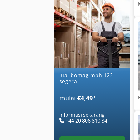
Jual bomag mph 122
segera
mulai
€4,49
*
Informasi sekarang
+44 20 806 810 84