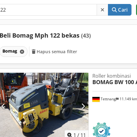
Cari
Beli Bomag Mph 122 bekas
(43)
Bomag
Hapus semua filter
Roller kombinasi
BOMAG
BW 100 
Tettnang
11.149 k
1
/
11