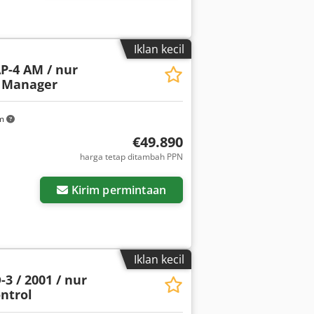
Iklan kecil
P-4 AM / nur
t Manager
km
€49.890
harga tetap ditambah PPN
Kirim permintaan
Iklan kecil
3 / 2001 / nur
ontrol