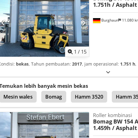
1.751h / Asphal
Burghaun
11.080 
1
/
15
Kondisi:
bekas
, Tahun pembuatan:
2017
, jam operasional:
1.751 h
,
Temukan lebih banyak mesin bekas
Mesin wales
Bomag
Hamm 3520
Hamm 35
Roller kombinasi
Bomag
BW 154 A
1.459h / Asphal