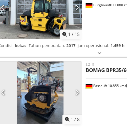
Burghaun
11.080 
1
/
15
Kondisi:
bekas
, Tahun pembuatan:
2017
, jam operasional:
1.459 h
,
Lain
BOMAG
BPR35/6
Passau
10.855 km
1
/
8