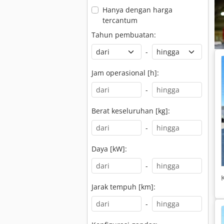
Hanya dengan harga
tercantum
Tahun pembuatan:
-
Jam operasional [h]:
-
Berat keseluruhan [kg]:
-
Daya [kW]:
-
Jarak tempuh [km]:
-