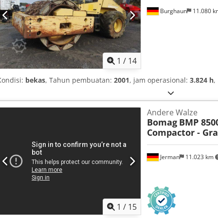
Burghaun
11.080 
1
/
14
Kondisi:
bekas
, Tahun pembuatan:
2001
, jam operasional:
3.824 h
,
Andere Walze
Bomag
BMP 850
Compactor - Gr
Jerman
11.023 km
1
/
15