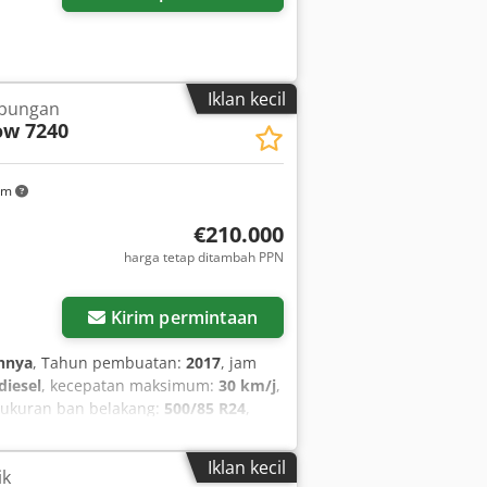
Iklan kecil
bungan
ow 7240
km
€210.000
harga tetap ditambah PPN
Kirim permintaan
hnya
, Tahun pembuatan:
2017
, jam
diesel
, kecepatan maksimum:
30 km/j
,
 ukuran ban belakang:
500/85 R24
,
g trailer, pemotong kanola,
 are offering the following used item
Iklan kecil
ik
 No.: YHG233775 Longitudinal ST rotor