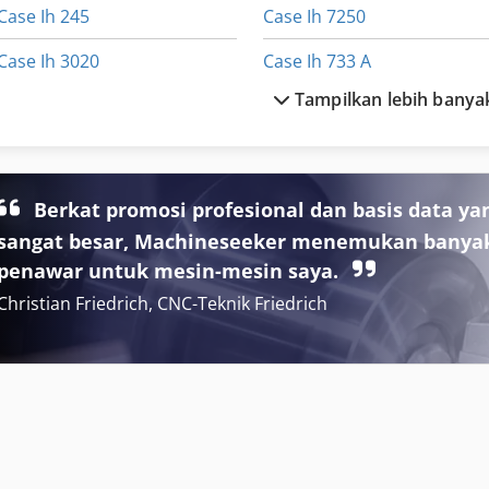
Case Ih 245
Case Ih 7250
Case Ih 3020
Case Ih 733 A
Tampilkan lebih banya
Case Ih 3394
Case Ih 8230
Case Ih 340
Case Ih 833 A
Case Ih 4230
Case Ih 8930
Berkat promosi profesional dan basis data ya
sangat besar, Machineseeker menemukan banya
Case Ih 4240
Case Ih 9230
penawar untuk mesin-mesin saya.
Christian Friedrich, CNC-Teknik Friedrich