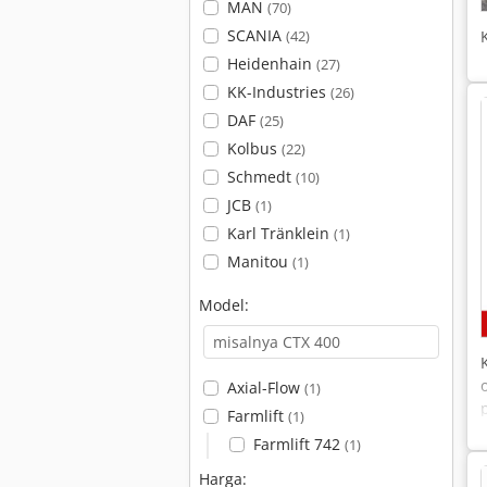
MAN
(70)
SCANIA
(42)
Heidenhain
(27)
KK-Industries
(26)
DAF
(25)
Kolbus
(22)
Schmedt
(10)
JCB
(1)
Karl Tränklein
(1)
Manitou
(1)
Model:
Axial-Flow
(1)
Farmlift
(1)
Farmlift 742
(1)
Harga: