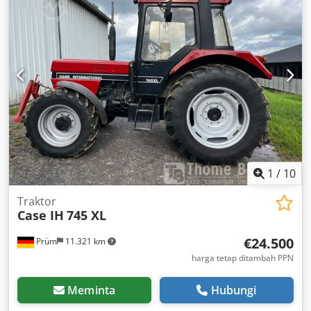
1
/
10
Traktor
Case IH
745 XL
€24.500
Prüm
11.321 km
harga tetap ditambah PPN
Meminta
Hubungi