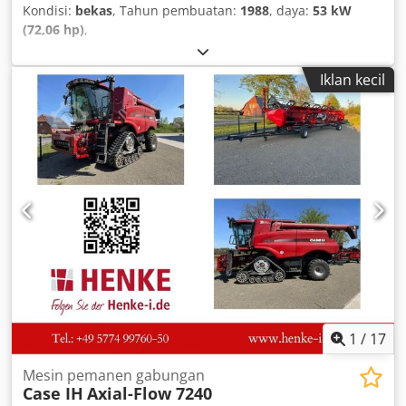
Kondisi:
bekas
, Tahun pembuatan:
1988
, daya:
53 kW
(72,06 hp)
,
Iklan kecil
1
/
17
Mesin pemanen gabungan
Case IH
Axial-Flow 7240