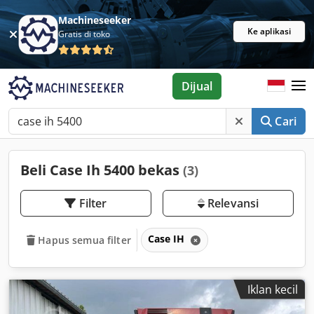
Machineseeker
Ke aplikasi
Gratis di toko
Dijual
Cari
Beli Case Ih 5400 bekas
(3)
Filter
Relevansi
Case IH
Hapus semua filter
Iklan kecil