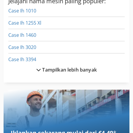
Jelajahi nama mesin paling populer:
Case Ih 1010
Case Ih 1255 Xl
Case Ih 1460
Case Ih 3020
Case Ih 3394
Tampilkan lebih banyak
Case Ih 340
Case Ih 3594
Case Ih 4230
Case Ih 4420
Case Ih 496
Iklankan sekarang mulai dari €4,49
*
Case Ih 5120