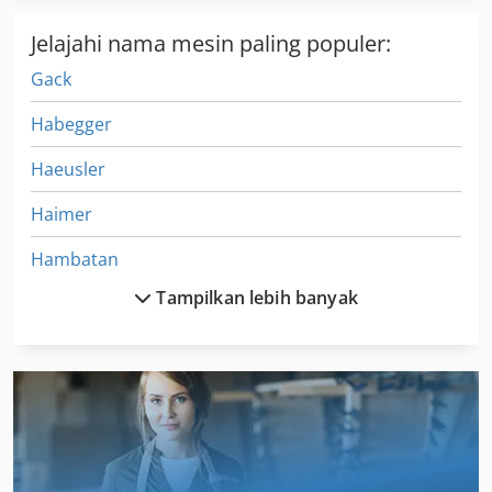
Jelajahi nama mesin paling populer:
Gack
Habegger
Haeusler
Haimer
Hambatan
Tampilkan lebih banyak
Hatebur
Haulick
Hauni
Hensel
Herkules