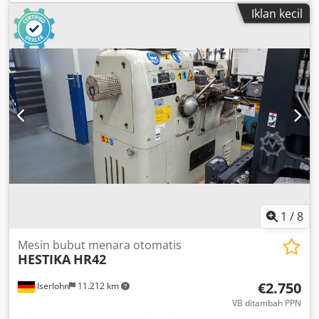
berlubang, alur kerja semi-otomatis, mesin cor HESTIKA
Iklan kecil
berat sebagai badan dasar. Chedpfozkyqbsx Ai Nja
1
/
8
Mesin bubut menara otomatis
HESTIKA
HR42
€2.750
Iserlohn
11.212 km
VB ditambah PPN