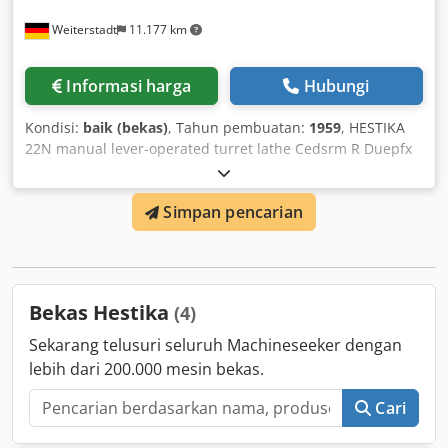
Weiterstadt
11.177 km
Informasi harga
Hubungi
Kondisi:
baik (bekas)
, Tahun pembuatan:
1959
, HESTIKA
22N manual lever-operated turret lathe Cedsrm R Duepfx
Ai Neha
Simpan pencarian
Bekas Hestika
(4)
Sekarang telusuri seluruh Machineseeker dengan
lebih dari 200.000 mesin bekas.
Cari