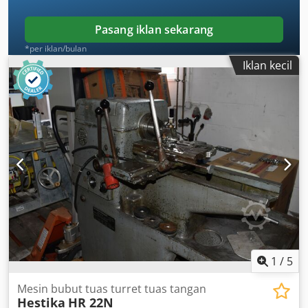
Pasang iklan sekarang
*per iklan/bulan
Iklan kecil
1
/
5
Mesin bubut tuas turret tuas tangan
Hestika
HR 22N