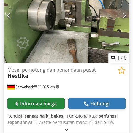
1
/
6
Mesin pemotong dan penandaan pusat
Hestika
Schwabach
11.015 km
Informasi harga
Hubungi
Kondisi:
sangat baik (bekas)
, Fungsionalitas:
berfungsi
sepenuhnya
, "Lynette pemusatan mandiri" dari SHW,
perangkat collet hingga D = 30 mm, stop spindle