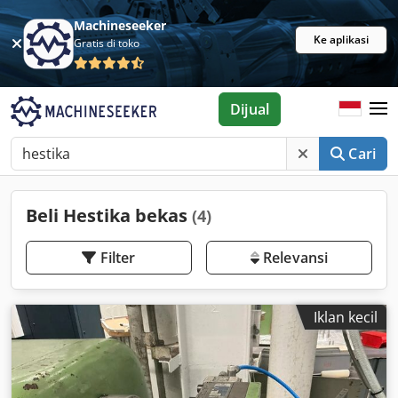
Machineseeker
Ke aplikasi
Gratis di toko
Dijual
Cari
Beli Hestika bekas
(4)
Filter
Relevansi
Iklan kecil