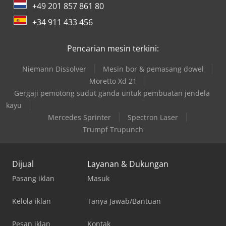
+49 201 857 861 80
+34 911 433 456
Pencarian mesin terkini:
Niemann Dissolver
Mesin bor & pemasang dowel
Moretto Xd 21
Gergaji pemotong sudut ganda untuk pembuatan jendela
kayu
Mercedes Sprinter
Spectron Laser
Trumpf Trupunch
Dijual
Layanan & Dukungan
Pasang iklan
Masuk
Kelola iklan
Tanya Jawab/Bantuan
Pesan iklan
Kontak