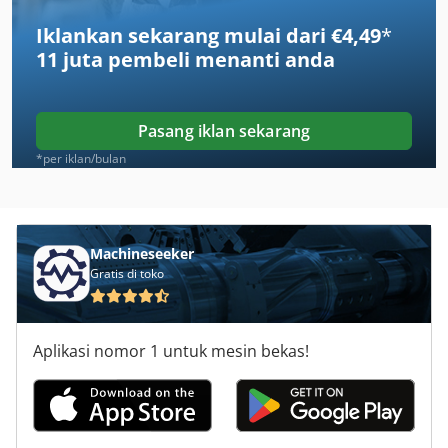
Iklankan sekarang mulai dari €4,49
*
Heska
11 juta pembeli
menanti anda
Hidroliksan
Hoefler
Pasang iklan sekarang
Hss
*per iklan/bulan
Ilmetech
Jarbe
Machineseeker
Gratis di toko
Klise
Kneissler
Aplikasi nomor 1 untuk mesin bekas!
Kustan
Neher
Pelanas