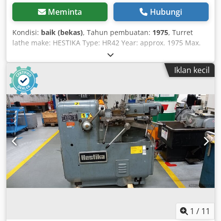
Meminta
Hubungi
Kondisi:
baik (bekas)
, Tahun pembuatan:
1975
, Turret
lathe make: HESTIKA Type: HR42 Year: approx. 1975 Max.
spindle bore: 42 mm with turret head and Multifix
Toolholder Type: B Spindle speeds: 88 - 2800 rpm
Iklan kecil
Chsdpfxovgbqfe Ai Nea Collet chuck, coolant system,
machine documentation included. Machine in good
condition.
1
/
11