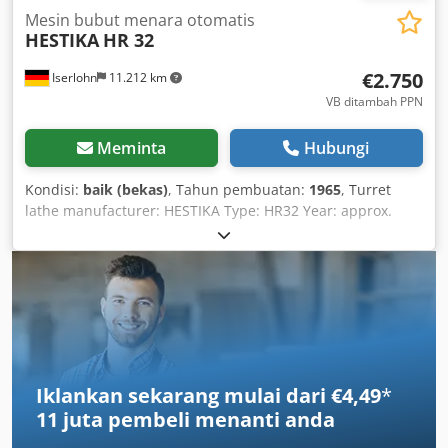
Mesin bubut menara otomatis
HESTIKA
HR 32
€2.750
Iserlohn
11.212 km
VB ditambah PPN
Meminta
Hubungi
Kondisi:
baik (bekas)
, Tahun pembuatan:
1965
, Turret
lathe manufacturer: HESTIKA Type: HR32 Year: approx.
1965 Max spindle bore: 32 mm with tool turret, collet
chuck system, Spindle speeds: 200–3200 rpm with coolant
system, machine documentation included. Good condition,
immediately ready for operation. Csdpfxevgbphs Ai Noha
Iklankan sekarang mulai dari €4,49
*
11 juta pembeli
menanti anda