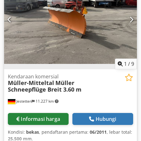
1
/
9
Kendaraan komersial
Müller-Mitteltal
Müller
Schneepflüge Breit 3.60 m
Jestetten
11.227 km
Informasi harga
Hubungi
Kondisi:
bekas
, pendaftaran pertama:
06/2011
, lebar total:
25.500 mm
,