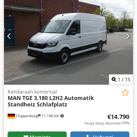
ruang muat:
2.440 mm
, tinggi ruang muatan:
2.200 mm
,
ukuran ban belakang:
385/65 R 22.5
, kabin pengemudi:
lain
, jarak roda:
1.310 mm
, Perlengkapan:
ABS
,
1
/
15
Kendaraan komersial
MAN
TGE 3.180 L2H2 Automatik
Standheiz Schlafplatz
€14.790
Cloppenburg
11.146 km
harga tetap ditambah PPN