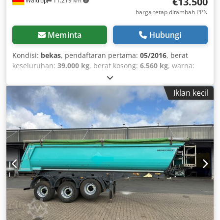
€13.500
Waltrop
11.219 km
harga tetap ditambah PPN
Meminta
Hubungi
Kondisi:
bekas
, pendaftaran pertama:
05/2016
, berat
keseluruhan:
39.000 kg
, berat kosong:
6.560 kg
, warna:
lain
, tipe perpindahan gigi:
lain
, kelas emisi:
tidak ada
,
berat muatan maksimum:
32.440 kg
, inspeksi berikutnya
Iklan kecil
(TÜV):
10/2026
, suspensi:
lain
, ukuran ban belakang:
385/65 R22.5
, kabin pengemudi:
lain
,