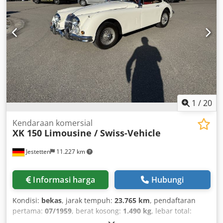
1
/
20
Kendaraan komersial
XK 150 Limousine / Swiss-Vehicle
Jestetten
11.227 km
Informasi harga
Hubungi
Kondisi:
bekas
, jarak tempuh:
23.765 km
, pendaftaran
pertama:
07/1959
, berat kosong:
1.490 kg
, lebar total:
25.500 mm
, tipe perpindahan gigi:
mekanis
, jenis bahan