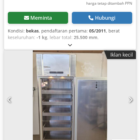
harga tetap ditambah PPN
Meminta
Hubungi
Kondisi:
bekas
, pendaftaran pertama:
05/2011
, berat
keseluruhan:
-1 kg
, lebar total:
25.500 mm
,
Iklan kecil