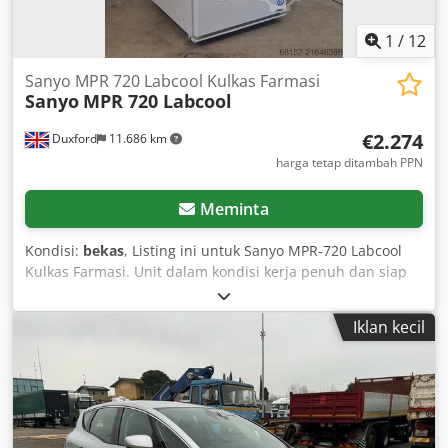
1
/
12
Sanyo MPR 720 Labcool Kulkas Farmasi
Sanyo
MPR 720 Labcool
€2.274
Duxford
11.686 km
harga tetap ditambah PPN
Meminta
Kondisi:
bekas
, Listing ini untuk Sanyo MPR-720 Labcool
Kulkas Farmasi. Unit dalam kondisi kerja penuh dan siap
digunakan segera. Dirancang untuk kontrol suhu yang
stabil dan merata, kulkas farmasi ini ideal untuk
Iklan kecil
penyimpanan vaksin, reagen, dan bahan laboratorium
sensitif dengan presisi dan keandalan tinggi. Laporan
Transparansi dan Audit Teknis: Dkjdpsyyxbyefx Alhsr • Asal
Unit: Fasilitas Bioteknologi / Riset • Kondisi: Langsung dari
Laboratorium (Telah Didekontaminasi/Asli) • Uji Daya:
Terverifikasi; tampilan digital aktif, pencahayaan