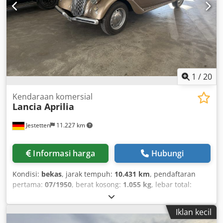
1
/
20
Kendaraan komersial
Lancia Aprilia
Jestetten
11.227 km
Informasi harga
Hubungi
Kondisi:
bekas
, jarak tempuh:
10.431 km
, pendaftaran
pertama:
07/1950
, berat kosong:
1.055 kg
, lebar total:
25.500 mm
, tipe perpindahan gigi:
mekanis
, jenis bahan
bakar:
bensin
, inspeksi berikutnya (TÜV):
04/1977
, jumlah
Iklan kecil
tempat duduk:
4
,