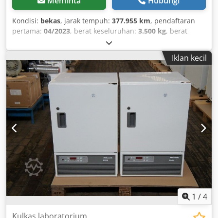
Meminta
Hubungi
Kondisi:
bekas
, jarak tempuh:
377.955 km
, pendaftaran
pertama:
04/2023
, berat keseluruhan:
3.500 kg
, berat
kosong:
2.164 kg
, warna:
putih
, tipe perpindahan gigi:
otomatis
, bahan bakar:
diesel
, jenis bahan bakar:
diesel
,
Iklan kecil
kelas emisi:
Euro 6
, daya:
130 kW (176,75 hp)
, berat
muatan maksimum:
1.336 kg
, inspeksi berikutnya (TÜV):
04/2028
, suspensi:
lain
, jumlah tempat duduk:
2
, kabin
pengemudi:
lain
, kecepatan maksimum:
165 km/j
, jumlah
tempat tidur:
1
, Perlengkapan:
ABS, filter jelaga, kendali
jelajah, komputer bawaan, kontrol traksi, kunci sentral,
pemanas parkir, pendingin udara, pintu geser, program
stabilitas elektronik (ESP), sistem immobilizer
,
1
/
4
Kulkas laboratorium