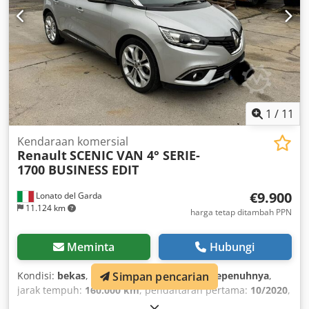
berfungsi, dan sistem kipas berjalan. • Integritas: 100%
Suku Cadang Asli (Bukan Rekondisi)
1
/
11
Kendaraan komersial
Renault
SCENIC VAN 4° SERIE-
1700 BUSINESS EDIT
€9.900
Lonato del Garda
11.124 km
harga tetap ditambah PPN
Meminta
Hubungi
Kondisi:
bekas
, Fungsionalitas:
berfungsi sepenuhnya
,
Simpan pencarian
jarak tempuh:
160.000 km
, pendaftaran pertama:
10/2020
,
warna:
abu-abu
, bahan bakar:
diesel
, kelas emisi:
Euro 6
,