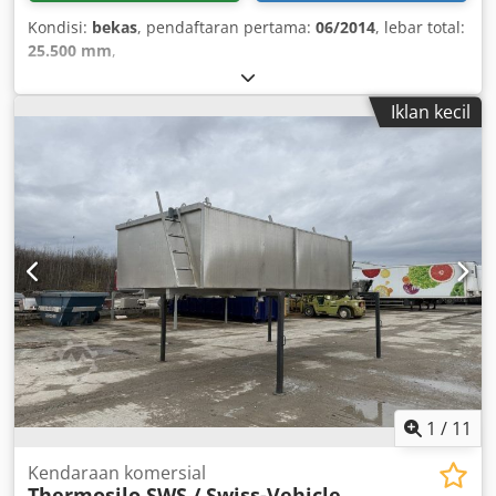
Kondisi:
bekas
, pendaftaran pertama:
06/2014
, lebar total:
25.500 mm
,
Iklan kecil
1
/
11
Kendaraan komersial
Thermosilo SWS / Swiss-Vehicle