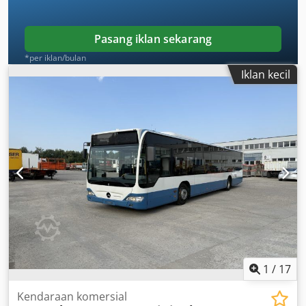
Pasang iklan sekarang
*per iklan/bulan
Iklan kecil
1
/
17
Kendaraan komersial