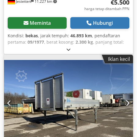
€5.500
Jestetten
11.227 km
harga tetap ditambah PPN
Meminta
Hubungi
Kondisi:
bekas
, jarak tempuh:
46.893 km
, pendaftaran
pertama:
09/1977
, berat kosong:
2.300 kg
, panjang total:
6.500 mm
, lebar total:
25.500 mm
, tinggi total:
28.000 mm
,
konfigurasi gandar:
4x2
, tipe perpindahan gigi:
mekanis
,
Iklan kecil
jenis bahan bakar:
diesel
, inspeksi berikutnya (TÜV):
05/2011
, suspensi:
baja
, ukuran ban:
6.50 R 16LT / 15mm
,
ukuran ban depan:
6.50 R 16LT / 15mm
, jumlah tempat
duduk:
2
, kabin pengemudi:
kabin tidur
, berat operasi:
5.400 kg
,