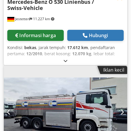
Mercedes-Benz
O 530 Linienbus /
Swiss-Vehicle
Jestetten
11.227 km
Informasi harga
Hubungi
Kondisi:
bekas
, jarak tempuh:
17.612 km
, pendaftaran
pertama:
12/2010
, berat kosong:
12.070 kg
, lebar total:
25.500 mm
, konfigurasi gandar:
4x2
, tipe perpindahan
gigi:
otomatis
, jenis bahan bakar:
diesel
, kelas emisi:
Euro
Iklan kecil
5
, daya:
300 kW (407,89 hp)
, berat muatan maksimum:
5.930 kg
, inspeksi berikutnya (TÜV):
04/2026
, suspensi:
udara
, ukuran ban:
275/70 R22.5 , 11mm
, ukuran ban
depan:
275/70 R22.5 , 11mm
, jumlah tempat duduk:
2
,
kabin pengemudi:
kabin harian
, berat operasi:
18.000 kg
,
Perlengkapan:
pendingin udara
,