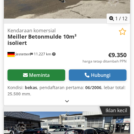
1
/
12
Kendaraan komersial
Meiller
Betonmulde 10m³
isoliert
€9.350
Jestetten
11.227 km
harga tetap ditambah PPN
Meminta
Hubungi
Kondisi:
bekas
, pendaftaran pertama:
06/2006
, lebar total:
25.500 mm
,
Iklan kecil