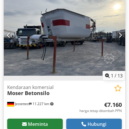
1
/
13
Kendaraan komersial
Moser Betonsilo
€7.160
Jestetten
11.227 km
harga tetap ditambah PPN
Meminta
Hubungi