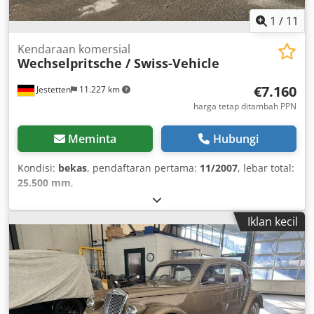
1
/
11
Kendaraan komersial
Wechselpritsche / Swiss-Vehicle
€7.160
Jestetten
11.227 km
harga tetap ditambah PPN
Meminta
Hubungi
Kondisi:
bekas
, pendaftaran pertama:
11/2007
, lebar total:
25.500 mm
,
Iklan kecil