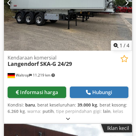
1
/
4
Kendaraan komersial
Langendorf
SKA-G 24/29
Waltrop
11.219 km
Informasi harga
Hubungi
Kondisi:
baru
, berat keseluruhan:
39.000 kg
, berat kosong:
6.260 kg
, warna:
putih
, tipe perpindahan gigi:
lain
, kelas
emisi:
tidak ada
, Tahun pembuatan:
2026
, berat muatan
maksimum:
32.740 kg
, suspensi:
udara
, volume ruang
Iklan kecil
muat:
50 m³
, panjang ruang muatan:
9.400 mm
, lebar