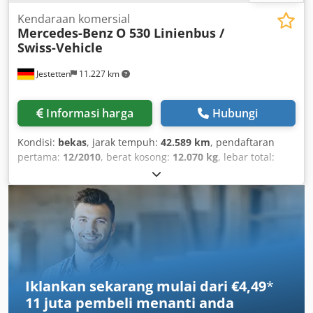
Kendaraan komersial
Mercedes-Benz
O 530 Linienbus /
Swiss-Vehicle
Jestetten
11.227 km
Informasi harga
Hubungi
Kondisi:
bekas
, jarak tempuh:
42.589 km
, pendaftaran
pertama:
12/2010
, berat kosong:
12.070 kg
, lebar total:
25.500 mm
, konfigurasi gandar:
4x2
, tipe perpindahan
gigi:
otomatis
, jenis bahan bakar:
diesel
, kelas emisi:
Euro
5
, daya:
300 kW (407,89 hp)
, berat muatan maksimum:
5.930 kg
, inspeksi berikutnya (TÜV):
03/2026
, suspensi:
udara
, ukuran ban:
275/70 R22.5 , 11mm
, ukuran ban
depan:
275/70 R22.5 , 11mm
, jumlah tempat duduk:
2
,
kabin pengemudi:
kabin harian
, berat operasi:
18.000 kg
,
Perlengkapan:
pendingin udara
,
Iklankan sekarang mulai dari €4,49
*
11 juta pembeli
menanti anda