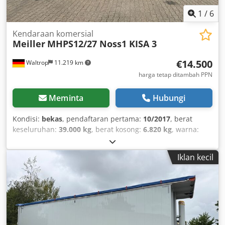
1
/
6
Kendaraan komersial
Meiller
MHPS12/27 Noss1 KISA 3
€14.500
Waltrop
11.219 km
harga tetap ditambah PPN
Meminta
Hubungi
Kondisi:
bekas
, pendaftaran pertama:
10/2017
, berat
keseluruhan:
39.000 kg
, berat kosong:
6.820 kg
, warna:
lain
, tipe perpindahan gigi:
lain
, kelas emisi:
tidak ada
,
berat muatan maksimum:
32.180 kg
, inspeksi berikutnya
Iklan kecil
(TÜV):
03/2027
, suspensi:
lain
, volume ruang muat:
24 m³
,
panjang ruang muatan:
7.500 mm
, lebar ruang muat:
2.300 mm
, tinggi ruang muatan:
1.400 mm
, ukuran ban
belakang:
385/65 R 22.5
, kabin pengemudi:
lain
, jarak
roda:
1.310 mm
,