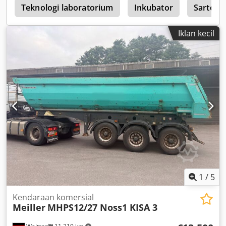
r
Teknologi laboratorium
Inkubator
Sartori
Iklan kecil
1
/
5
Kendaraan komersial
Meiller
MHPS12/27 Noss1 KISA 3