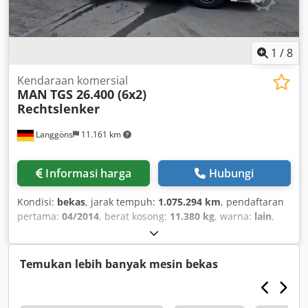
1
/
8
Kendaraan komersial
MAN
TGS 26.400 (6x2)
Rechtslenker
Langgöns
11.161 km
Informasi harga
Hubungi
Kondisi:
bekas
, jarak tempuh:
1.075.294 km
, pendaftaran
pertama:
04/2014
, berat kosong:
11.380 kg
, warna:
lain
,
konfigurasi gandar:
3 gandar
, rem:
retarder
, tipe
perpindahan gigi:
otomatis
, jenis bahan bakar:
diesel
,
kelas emisi:
Euro 5
, daya:
294 kW (399,73 hp)
, suspensi:
Temukan lebih banyak mesin bekas
udara
, jumlah tempat duduk:
2
, kabin pengemudi:
lain
,
Perlengkapan:
ABS, kendali jelajah, komputer bawaan,
kopling trailer, kunci diferensial, pendingin udara
,