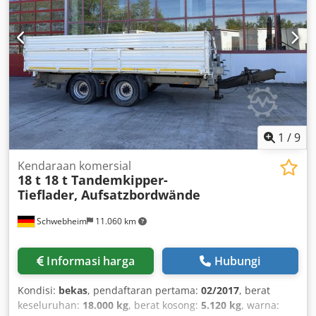
1
/
9
Kendaraan komersial
18 t 18 t Tandemkipper-
Tieflader, Aufsatzbordwände
Schwebheim
11.060 km
Informasi harga
Hubungi
Kondisi:
bekas
, pendaftaran pertama:
02/2017
, berat
keseluruhan:
18.000 kg
, berat kosong:
5.120 kg
, warna: