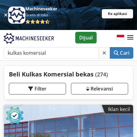
Machineseeker
Ke aplikasi
Gratis di toko
Dijual
Cari
Beli Kulkas Komersial bekas
(274)
Filter
Relevansi
Iklan kecil