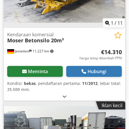
1
/
11
Kendaraan komersial
Moser Betonsilo 20m³
€14.310
Jestetten
11.227 km
harga tetap ditambah PPN
Meminta
Hubungi
Kondisi:
bekas
, pendaftaran pertama:
11/2012
, lebar total:
25.500 mm
,
Iklan kecil