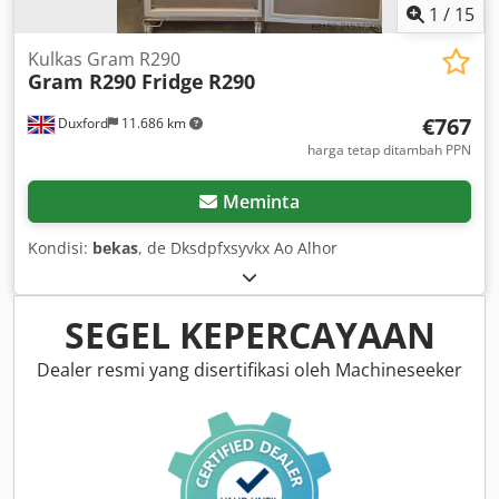
1
/
15
Kulkas Gram R290
Gram R290 Fridge
R290
€767
Duxford
11.686 km
harga tetap ditambah PPN
Meminta
Kondisi:
bekas
, de Dksdpfxsyvkx Ao Alhor
SEGEL KEPERCAYAAN
Dealer resmi yang disertifikasi oleh Machineseeker