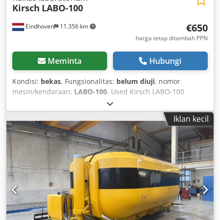
Kirsch
LABO-100
€650
Eindhoven
11.356 km
harga tetap ditambah PPN
Meminta
Hubungi
Kondisi:
bekas
, Fungsionalitas:
belum diuji
, nomor
mesin/kendaraan:
LABO-100
, Used Kirsch LABO-100
laboratory refrigerator. Manufacturer: Kirsch Model: Labo
100 Voltage: 220 Volt, 50/60 Hz Dkodpfx Alow H Nvbshor •
Iklan kecil
Capacity: 95 Litres • Internal Dimensions: 440x430x470 mm
• Temperature Range: +2 to +20 degrees Celsius