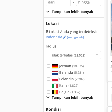
-
Tampilkan lebih banyak
Lokasi
Lokasi Anda yang terdeteksi:
Indonesia
(mengubah)
radius:
Tidak terbatas
(32.562)
Jerman
(19.675)
Belanda
(5.281)
Polandia
(2.207)
Italia
(1.822)
Belgia
(1.352)
Tampilkan lebih banyak
Roda Gila
Roda Rekaman
Roda Lohmann
Kondisi