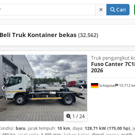
Cari
Beli Truk Kontainer bekas
(32.562)
Truk pengangkut ko
Fuso
Canter 7C1
2026
Schöpstal
10.712 
1
/
24
Kondisi:
baru
, jarak tempuh:
10 km
, daya:
128,71 kW (175,00 hp)
, 
3.490 kg
, jarak roda:
3.400 mm
, bahan bakar:
diesel
, warna:
putih
,