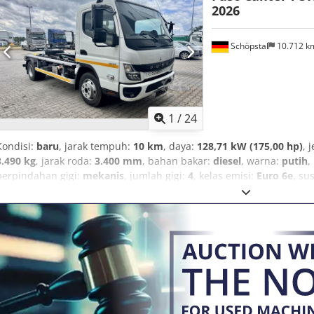
2026
Schöpstal
10.712 
1
/
24
Kondisi:
baru
, jarak tempuh:
10 km
, daya:
128,71 kW (175,00 hp)
, 
3.490 kg
, jarak roda:
3.400 mm
, bahan bakar:
diesel
, warna:
putih
,
perpindahan gigi:
mekanis
, jumlah gigi:
4
, kelas emisi:
Euro 6e
, su
Tahun pembuatan:
2026
, Perlengkapan:
ABS, AdBlue, Bluetooth, E
Tachograph, asisten tetap jalur, kantung udara, kemudi berkua
bawaan, kontrol traksi, lampu kabut, pendaftaran truk, pendingin