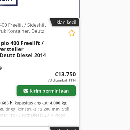
Iklan kecil
400 Freelift / Sideshift
Truk Kontainer, Deutz
plo 400 Freelift /
versteller
Deutz Diesel 2014
€13.750
VB ditambah PPN
Kirim permintaan
0.685 h
, kapasitas angkut:
4.000 kg
,
ex
, tinggi konstruksi:
2.200 mm
, Still
ainer Truk Deutz Diesel 2014 Video
, lihat situs web. Harga adalah harga
er, dan aksesori yang bervariasi.