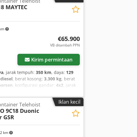
ntainer Telehoist
18 MAYTEC
 km
€65.900
VB ditambah PPN
Kirim permintaan
ya
, jarak tempuh:
350 km
, daya:
129
:
diesel
, berat kosong:
3.300 kg
, berat
persen
, konfigurasi gandar:
4x2
, jarak
):
06/2026
, bahan bakar:
diesel
, rem:
, tipe perpindahan gigi:
mekanis
,
Iklan kecil
ntainer Telehoist
duduk:
3
, panjang total:
6.000 mm
,
O 9C18 Duonic
inggi ruang muatan:
400 mm
, Tahun
r GSR
tooth, EBS (Sistem Rem Elektronik),
r jelaga, kantung udara, kemudi
kopling trailer, kunci diferensial,
22 km
udara, sistem navigasi
,