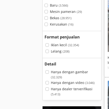
Baru
(3.566)
Mesin pameran
(29)
Bekas
(28.951)
Kerusakan
(16)
Format penjualan
Iklan kecil
(32.354)
Lelang
(208)
Detail
Hanya dengan gambar
(32.329)
Hanya dengan video
(3.046)
Hanya dealer terverifikasi
(5.413)