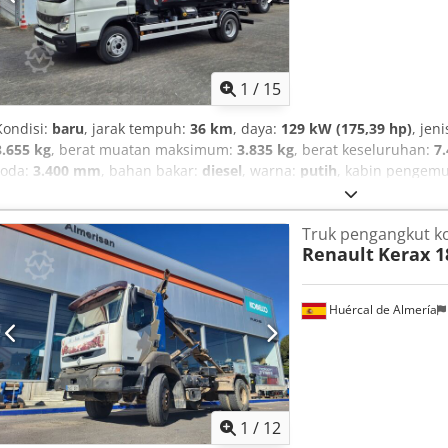
1
/
15
Kondisi:
baru
, jarak tempuh:
36 km
, daya:
129 kW (175,39 hp)
, jen
3.655 kg
, berat muatan maksimum:
3.835 kg
, berat keseluruhan:
7
roda:
3.400 mm
, bahan bakar:
diesel
, warna:
putih
, kabin pengem
gigi:
otomatis
, kelas emisi:
Euro 6
, suspensi:
lain
, jumlah tempat 
panjang ruang muatan:
4.000 mm
, jam operasional:
90 h
, Perleng
Truk pengangkut ko
komputer bawaan, kopling trailer, kunci diferensial, kunci sentra
Renault
Kerax 1
immobilizer
,
Huércal de Almería
1
/
12