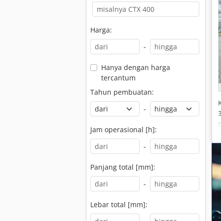
Harga:
-
Hanya dengan harga
tercantum
Tahun pembuatan:
-
Jam operasional [h]:
-
Panjang total [mm]:
-
Lebar total [mm]: