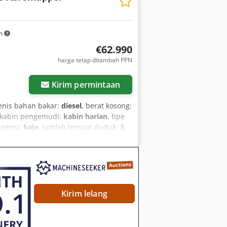
km
€62.990
harga tetap ditambah PPN
Kirim permintaan
jenis bahan bakar:
diesel
, berat kosong:
 kabin pengemudi:
kabin harian
, tipe
spensi:
baja
, jumlah tempat duduk:
3
,
BS (Sistem Rem Elektronik), Port USB,
sa, kendaraan non-rokok, komputer
 udara, sistem start-stop
,
Kirim lelang