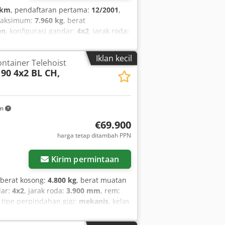
 km
, pendaftaran pertama:
12/2001
,
maksimum:
7.960 kg
, berat
en
, konfigurasi gandar:
4x2
, jarak roda:
bin harian
, tipe perpindahan gigi:
:
2
, panjang total:
7.665 mm
, lebar
Iklan kecil
ntainer Telehoist
, beban gandar yang diizinkan (gandar
190 4x2 BL CH,
n:
2001
, Perlengkapan:
Tachograph,
mobil, pendingin udara
,
km
€69.900
harga tetap ditambah PPN
Kirim permintaan
 berat kosong:
4.800 kg
, berat muatan
dar:
4x2
, jarak roda:
3.900 mm
, rem:
, tipe perpindahan gigi:
mekanis
, kelas
engkapan:
ABS, kabin, kemudi
 diferensial, kunci sentral, pendingin