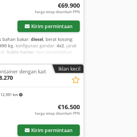
€69.900
harga tetap ditambah PPN
Kirim permintaan
is bahan bakar:
diesel
, berat kosong:
.490 kg
, konfigurasi gandar:
4x2
, jarak
udi:
kabin harian
, tipe perpindahan
duduk:
3
, panjang total:
5.700 mm
,
kapan:
ABS, filter jelaga, hidrolik,
Iklan kecil
ntainer dengan kait
l, pendingin udara, sistem
8.270
12.391 km
€16.500
harga tetap ditambah PPN
Kirim permintaan