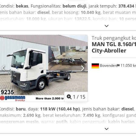
Kondisi:
bekas
, Fungsionalitas:
belum diuji
, jarak tempuh:
378.434
jenis bahan bakar:
diesel
, berat kosong:
10.040 kg
, berat muatan 
keseluruhan:
18.000 kg
, ukuran ban:
13R22.5
, kondisi ban:
10 pers
4.100 mm
, bahan bakar:
diesel
, warna:
putih
, kabin pengemudi:
ka
mekanis
, kelas emisi:
Euro 3
, suspensi:
baja
, jumlah tempat duduk
Truk pengangkut ko
total:
2.550 mm
, beban gandar yang diizinkan (gandar 1):
8.000 kg
MAN
TGL 8.160/
2):
11.500 kg
, panjang ruang muatan:
4.400 mm
, Tahun pembuata
City-Abroller
kemudi berkuasa, kontrol traksi, kunci diferensial, pendaftaran 
Bovenden
11.050 
1
/
15
Kondisi:
baru
, daya:
118 kW (160,44 hp)
, jenis bahan bakar:
diesel
,
maksimum:
2.690 kg
, berat keseluruhan:
7.490 kg
, konfigurasi gan
pengereman mesin
, warna:
putih
, kabin pengemudi:
kabin harian
emisi:
Euro 6
, suspensi:
baja-udara
, jumlah tempat duduk:
2
, Perl
berkuasa, kendali jelajah, komputer bawaan, kontrol traksi, kunci