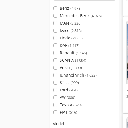
Benz
(4.978)
Mercedes-Benz
(4.978)
MAN
(3.226)
Iveco
(2.513)
Linde
(2.065)
DAF
(1.417)
Renault
(1.145)
SCANIA
(1.094)
Volvo
(1.033)
Jungheinrich
(1.022)
STILL
(999)
Ford
(961)
VW
(880)
Toyota
(529)
FIAT
(516)
Model: