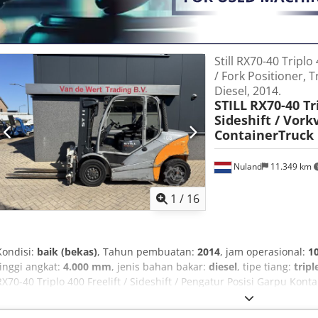
Still RX70-40 Triplo 
/ Fork Positioner, 
Diesel, 2014.
STILL
RX70-40 Tri
Sideshift / Vork
ContainerTruck 
Nuland
11.349 km
1
/
16
Kondisi:
baik (bekas)
, Tahun pembuatan:
2014
, jam operasional:
1
tinggi angkat:
4.000 mm
, jenis bahan bakar:
diesel
, tipe tiang:
tripl
RX70-40 Triplo 400 Freelift / Sideshift / Pengatur Posisi Garpu Kont
dapat dikirim melalui WhatsApp. Stok tersedia secara berkelanjutan
di Nuland. Van de Wert Trading B.V. memiliki stok mesin, truk, trail