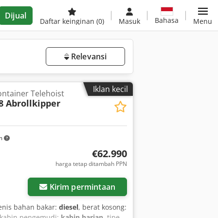
Dijual
Bahasa
Daftar keinginan
(0)
Masuk
Menu
Relevansi
Iklan kecil
ntainer Telehoist
8 Abrollkipper
km
€62.990
harga tetap ditambah PPN
Kirim permintaan
jenis bahan bakar:
diesel
, berat kosong:
 kabin pengemudi:
kabin harian
, tipe