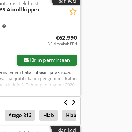
Iklan kecil
ntainer Telehoist
YA” tanpa jaminan. (lihat syarat dan
PS Abrollkipper
pat membuat janji temu tanpa
berada di lokasi. Van de Wert Trading
km
€62.990
VB ditambah PPN
Kirim permintaan
jenis bahan bakar:
diesel
, jarak roda:
 warna:
putih
, kabin pengemudi:
kabin
pat duduk:
3
, Tahun pembuatan:
2026
,
ntung udara, kemudi berkuasa,
ntral, pendaftaran truk, pendingin
Atego 816
Hiab
Hiab 031
Forklift 3 roda
Iklan kecil