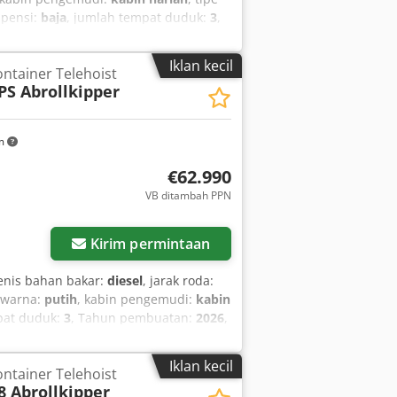
spensi:
baja
, jumlah tempat duduk:
3
,
BS (Sistem Rem Elektronik), Port USB,
sa, kendaraan non-rokok, komputer
Iklan kecil
ntainer Telehoist
 udara, sistem start-stop
,
PS Abrollkipper
km
€62.990
VB ditambah PPN
Kirim permintaan
jenis bahan bakar:
diesel
, jarak roda:
 warna:
putih
, kabin pengemudi:
kabin
pat duduk:
3
, Tahun pembuatan:
2026
,
ntung udara, kemudi berkuasa,
ntral, pendaftaran truk, pendingin
Iklan kecil
ntainer Telehoist
8 Abrollkipper