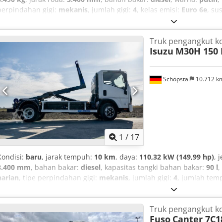
perpindahan gigi:
mekanis
, jumlah gigi:
4
, kelas emisi:
Euro 6e
, su
Tahun pembuatan:
2026
, Perlengkapan:
ABS, AdBlue, Bluetooth, E
Tachograph, asisten tetap jalur, kantung udara, kemudi berkua
Truk pengangkut ko
bawaan, kontrol traksi, lampu kabut, pendaftaran truk, pendingin
Isuzu
M30H 150 
Schöpstal
10.712 
1
/
17
Kondisi:
baru
, jarak tempuh:
10 km
, daya:
110,32 kW (149,99 hp)
, 
3.400 mm
, bahan bakar:
diesel
, kapasitas tangki bahan bakar:
90 l
,
harian
, tipe perpindahan gigi:
mekanis
, jumlah gigi:
4
, jumlah tem
Perlengkapan:
ABS, AdBlue, Bluetooth, Port USB, Tachograph, ka
kendaraan non-rokok, komputer bawaan, kontrol traksi, kunci se
Truk pengangkut ko
udara, riwayat servis lengkap, sistem start-stop
,
Fuso
Canter 7C1