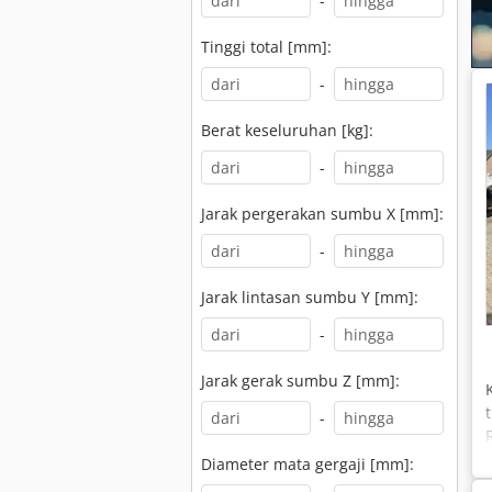
-
Tinggi total [mm]:
-
Berat keseluruhan [kg]:
-
Jarak pergerakan sumbu X [mm]:
-
Jarak lintasan sumbu Y [mm]:
-
Jarak gerak sumbu Z [mm]:
-
Diameter mata gergaji [mm]: