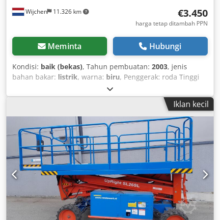
€3.450
Wijchen
11.326 km
harga tetap ditambah PPN
Meminta
Hubungi
Kondisi:
baik (bekas)
, Tahun pembuatan:
2003
, jenis
bahan bakar:
listrik
, warna:
biru
, Penggerak: roda Tinggi
kerja: 800 cm Penandaan CE: ya Kondisi teknis: baik
Kondisi optik: baik Syarat pengiriman: EXW Negara
Iklan kecil
produksi: IE Hubungi Vink Machinery untuk informasi lebih
lanjut. Upright SL20 * 2003 * Elektrik * 8,1 meter tinggi
kerja Cedpfx Asu H Adwspyorf * Kapasitas angkat 340 kg *
Berat sendiri 1.400 kg * Platform dapat diperpanjang