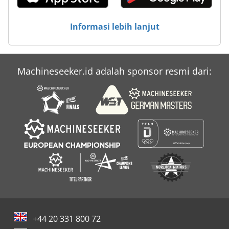
Upright Tl 49
Informasi lebih lanjut
Upright X 32
Utp 200 Gw
Machineseeker.id adalah sponsor resmi dari:
Wohlhaupter Upa 1
+44 20 331 800 72