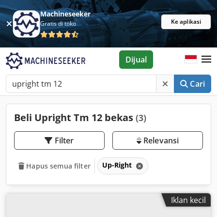
Machineseeker
Ke aplikasi
Gratis di toko
Dijual
Cari
Beli Upright Tm 12 bekas
(3)
Filter
Relevansi
Up-Right
Hapus semua filter
Iklan kecil