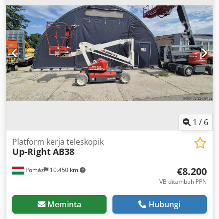
1
/
6
Platform kerja teleskopik
Up-Right
AB38
€8.200
Pomáz
10.450 km
VB ditambah PPN
Meminta
Hubungi