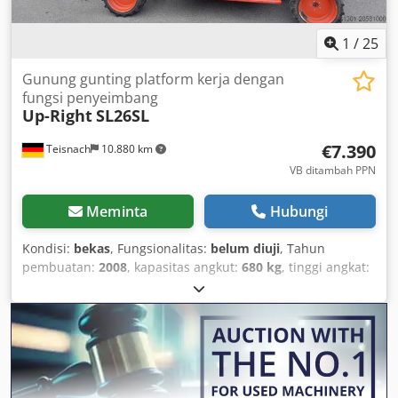
1
/
25
Gunung gunting platform kerja dengan
fungsi penyeimbang
Up-Right
SL26SL
€7.390
Teisnach
10.880 km
VB ditambah PPN
Meminta
Hubungi
Kondisi:
bekas
, Fungsionalitas:
belum diuji
, Tahun
pembuatan:
2008
, kapasitas angkut:
680 kg
, tinggi angkat:
9.930 mm
, berat keseluruhan:
3.150 kg
, Perlengkapan:
penggerak semua roda
, All-terrain scissor lift with
automatic self-leveling Available: 3 units UPRIGHT Model:
SL26SL Year of manufacture: 2008 Load capacity: 680 kg
Platform dimensions: approx. 3.66 x 1.72 m Platform
extension: approx. 80 cm Transport dimensions: approx.
3.79 x 2.13 x 2.6 m (height with guard rails folded down: