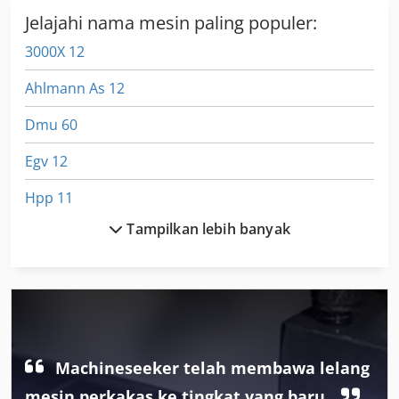
Jelajahi nama mesin paling populer:
3000X 12
Ahlmann As 12
Dmu 60
Egv 12
Hpp 11
Tampilkan lebih banyak
Linde L 12
Schaeff Hr 12
Stephan Umc 12
Tnl 12
Machineseeker telah membawa lelang
U 1200
mesin perkakas ke tingkat yang baru.