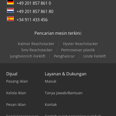
+49 201 857 861 0
+49 201 857 861 80
+34 911 433 456
Pencarian mesin terkini:
Kalmar Reachstacker
Hyster Reachstacker
Smv Reachstacker
Pemrosesan plastik
Jungheinrich Forklift
Penghancur
Linde Forklift
Dijual
Layanan & Dukungan
Pasang iklan
Masuk
Kelola iklan
Tanya Jawab/Bantuan
Pesan iklan
Kontak