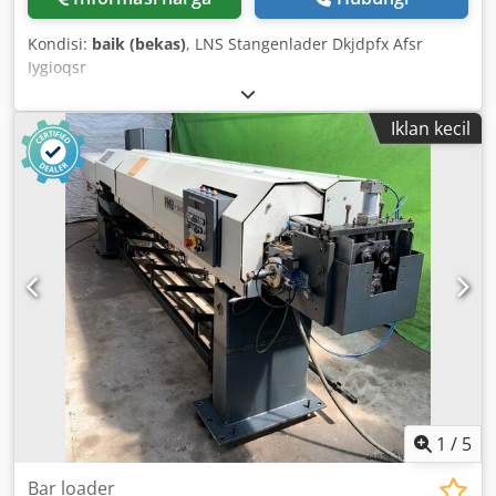
Kondisi:
baik (bekas)
, LNS Stangenlader Dkjdpfx Afsr
Iygioqsr
Iklan kecil
1
/
5
Bar loader