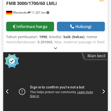
FMB
3000/1700/60 LMLi
Wiesbaden
11.201 km
Informasi harga
Hubungi
Tahun pembuatan:
1990
, Kondisi:
baik (bekas)
, nomor
mesin/kendaraan:
3-201065
, Max. material passage in feed
tube: 65 mm for material lengths up to: 3000 mm Feed
force steplessly adjustable up to max.: 550 N Dedjdlm
Iklan kecil
Dhjpfx Afqskr Loading time approx.: 30 s electrical
connection/power requirement: 380 V/1.5 kW Space
requirement: 5810 x 920 x 1515 mm Weight: 1200 kg