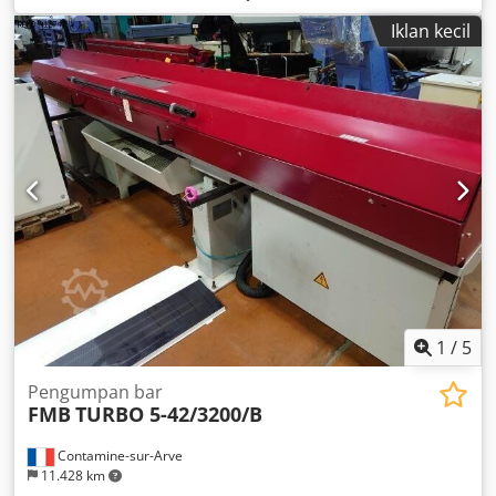
55 mm Bar length: 3,200 mm Previously mounted on a
Iklan kecil
Goodway CNC lathe. The bar feeder can be inspected at
any time at our warehouse in Reichenbach.
1
/
5
Pengumpan bar
FMB
TURBO 5-42/3200/B
Contamine-sur-Arve
11.428 km