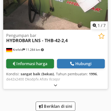
1
/
7
Pengumpan bar
HYDROBAR
LNS - THB-42-2,4
Krefeld
11.284 km
Informasi harga
Hubungi
Kondisi:
sangat baik (bekas)
, Tahun pembuatan:
1996
,
de42x2400 Dkodpfx Afotv Ilcoqsr
Beriklan di sini