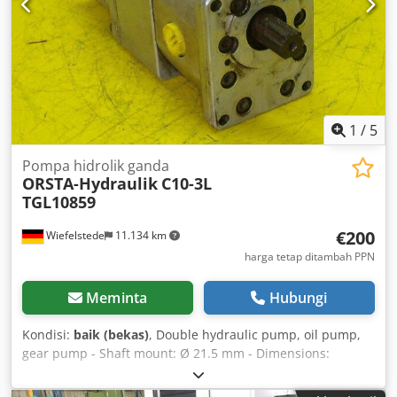
1
/
5
Pompa hidrolik ganda
ORSTA-Hydraulik
C10-3L
TGL10859
€200
Wiefelstede
11.134 km
harga tetap ditambah PPN
Meminta
Hubungi
Kondisi:
baik (bekas)
, Double hydraulic pump, oil pump,
gear pump - Shaft mount: Ø 21.5 mm - Dimensions:
300/120/110 mm Djdpfx Afob A H Anjqekr - Weight: 9 kg