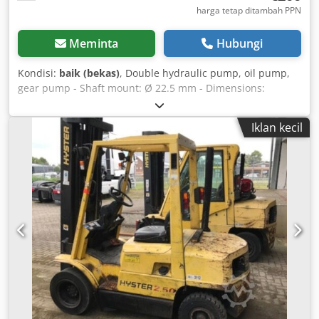
harga tetap ditambah PPN
Meminta
Hubungi
Kondisi:
baik (bekas)
, Double hydraulic pump, oil pump,
gear pump - Shaft mount: Ø 22.5 mm - Dimensions:
300/120/110 mm - Weight: 9 kg Dkjdpfob A I Hhjx Afqjr
Iklan kecil