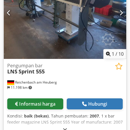
storage. Total weight approx. 12,000 kg. For further
technical details, please refer to the data sheets. Dodpoqc
Ul Asfx Afqekr
1
/
10
Pengumpan bar
LNS
Sprint 555
Reichenbach am Heuberg
11.198 km
Informasi harga
Hubungi
Kondisi:
baik (bekas)
, Tahun pembuatan:
2007
, 1 x bar
feeder magazine LNS Sprint 555 Year of manufacture: 2007
Dsdevt N Dyspfx Afqokr Bar diameter machining range: 5 -