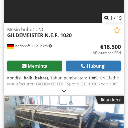
1
/
15
Mesin bubut CNC
GILDEMEISTER
N.E.F. 1020
€18.500
Iserlohn
11.212 km
VB ditambah PPN
Meminta
Hubungi
Kondisi:
baik (bekas)
, Tahun pembuatan:
1985
, CNC lathe
Manufacturer: GILDEMEISTER Type: N.E.F. 1020 Year: 1985
Control: EPL 2 Turning diameter over bed: 1,020 mm
Turning diameter over cross slide: 600 mm Turning length:
Iklan kecil
3,000 mm Spindle speeds: 5 – 1,120 rpm Motor power: 30
kW Spindle bore: 128 mm Tool turret: Parat size 4 with 10
holders Faceplate: 900 mm, steady rest, boring block, chip
conveyor, complete machine documentation and
parameter sets available. Machine disassembled and in