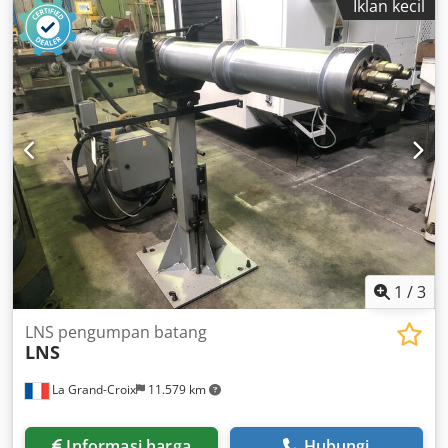
Iklan kecil
1
/
3
LNS pengumpan batang
LNS
La Grand-Croix
11.579 km
Informasi harga
Hubungi