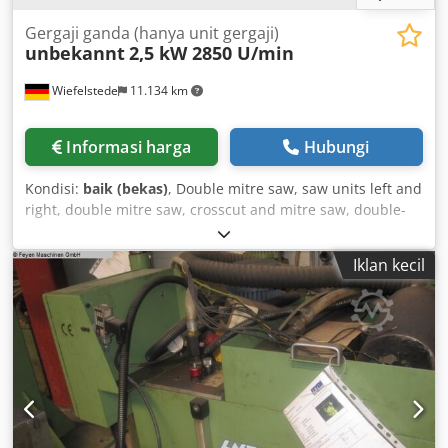
Gergaji ganda (hanya unit gergaji)
unbekannt
2,5 kW 2850 U/min
Wiefelstede
11.134 km
Informasi harga
Hubungi
Kondisi:
baik (bekas)
, Double mitre saw, saw units left and
right, double mitre saw, crosscut and mitre saw, double-
end profiler Dkedegylq Ispfx Afqer - Double mitre saw: saw
units left and right - Saw unit: swivels 45° - Motor:
Iklan kecil
Bauknecht 2.5 kW / 2850 rpm - Saw blade: Ø 420 x 30 mm -
Price/scope of delivery: complete - Dimensions (overall):
1200/800/H690 mm - Weight (total): 234 kg