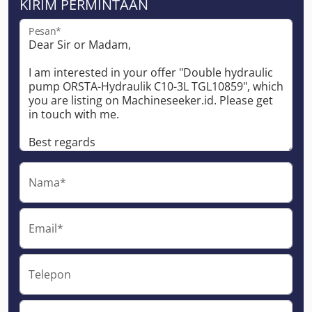
KIRIM PERMINTAAN
Pesan*
Nama*
Email*
Telepon