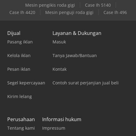
Mesin pengikis roda gigi
Case Ih 5140
Case Ih 4420
Mesin penguji roda gigi
Case Ih 496
Dijual
Layanan & Dukungan
Pasang iklan
Masuk
Kelola iklan
Tanya Jawab/Bantuan
Pesan iklan
Kontak
Segel kepercayaan
Contoh surat perjanjian jual beli
Kirim lelang
Perusahaan
Informasi hukum
Tentang kami
Impressum