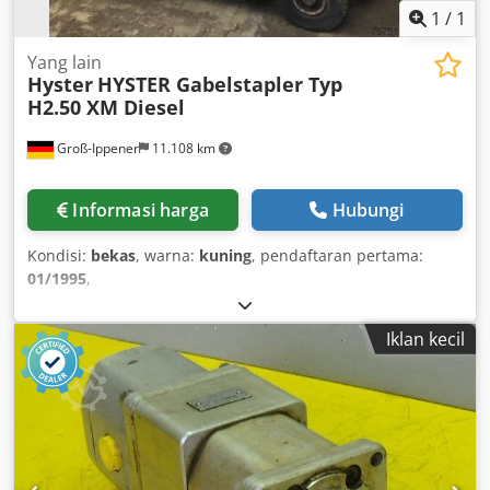
1
/
1
Yang lain
Hyster
HYSTER Gabelstapler Typ
H2.50 XM Diesel
Groß-Ippener
11.108 km
Informasi harga
Hubungi
Kondisi:
bekas
, warna:
kuning
, pendaftaran pertama:
01/1995
,
Iklan kecil