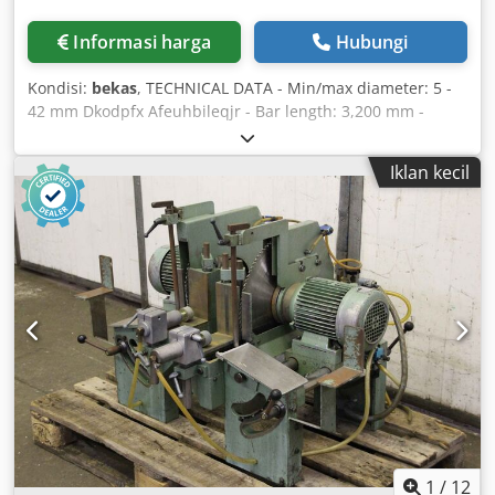
Informasi harga
Hubungi
Kondisi:
bekas
, TECHNICAL DATA - Min/max diameter: 5 -
42 mm Dkodpfx Afeuhbileqjr - Bar length: 3,200 mm -
Piston diameter: 14 mm - Channel diameter: 15 mm -
Power supply: 3x400 V, 50 Hz
Iklan kecil
1
/
12