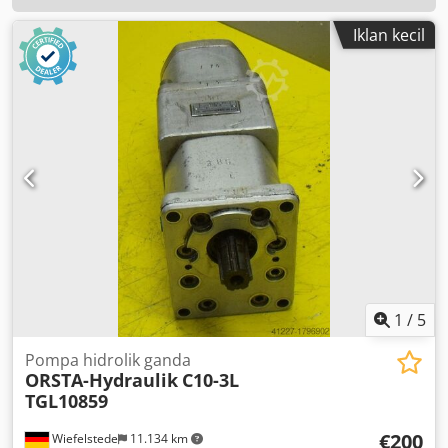
Iklan kecil
1
/
5
Pompa hidrolik ganda
ORSTA-Hydraulik
C10-3L
TGL10859
€200
Wiefelstede
11.134 km