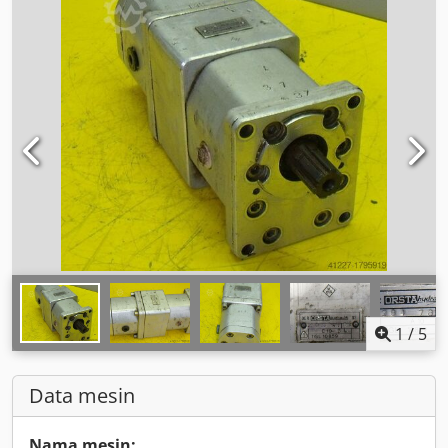
1
/
5
Data mesin
Nama mesin: