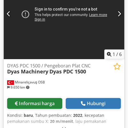
1
/
6
DYAS PDC 1500 / Pengeboran Plat CNC
Dyas Machinery
Dyas PDC 1500
Minareliçavuş OSB
9.650 km
Informasi harga
Hubungi
Kondisi:
baru
, Tahun pembuatan:
2022
, kecepatan
pemakanan sumbu X:
20 m/menit
, laju pemakanan
gandar Y:
20 m/menit
, laju pemakanan sumbu Z:
15