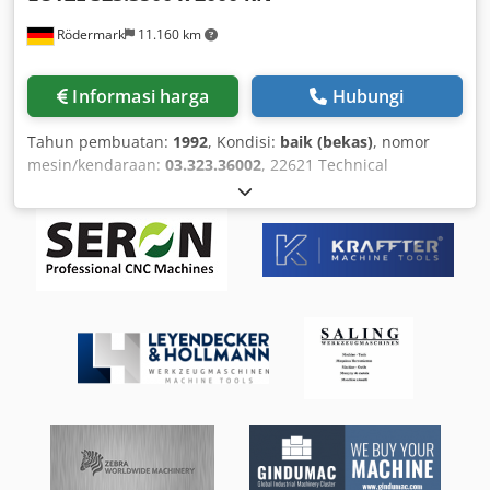
Rödermark
11.160 km
Informasi harga
Hubungi
Tahun pembuatan:
1992
, Kondisi:
baik (bekas)
, nomor
mesin/kendaraan:
03.323.36002
, 22621 Technical
Specifications: - Maximum working length: 3500 mm -
Frame gap/Distance between uprights: 3050 mm -
Maximum pressing force: 2000 kN - Distance table/ram
(max.): 480 mm - Throat depth: 260 mm - Ram stroke
approx.: 300 mm - Stroke speeds: - Downward rapid
traverse (max.): 100 mm/sec - Upward speed: 80 mm/sec -
Pressing speed (downward, max.): 10 mm/sec - Total drive
power: 25 kW - Installation dimensions (approx.): W 4500 x
H 3150 x D 2100 mm Dodpfoip Nikox Akbeck - Weight
(approx.): 16,000 kg Includes: - CNC control (CYBELEC),
renewed in 2008 - CNC-controlled crowning system - CNC-
controlled backgauge with height adjustment, 5 - 1000 mm
- Hydraulic tool clamping - Top tool and universal die -
Sheet supports - Two-hand control console