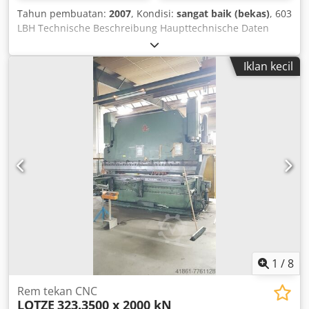
Tahun pembuatan:
2007
, Kondisi:
sangat baik (bekas)
, 603
LBH Technische Beschreibung Haupttechnische Daten
Dcedpel Si Uusfx Akbek • Minimale Schnittkapazität bei 90°
min. mm 60 x 10 max. mm 610 x 310 • Schnittkapazität bei
Iklan kecil
45° mm 400 x 310 • Schnittkapazität bei 60° (nur bei zwei
Spannflanschen mit entsprechender Option verfügbar)
mm 250 x 250 • Schwenkbereich +45° / -60° •
Sägebandabmessung mm 34 x 1,1 •
Sägebandgeschwindigkeit m/min 78 • Leistung
Bandantriebsmotor kW 4 • Arbeitshöhe mm 850
1
/
8
Rem tekan CNC
LOTZE
323.3500 x 2000 kN