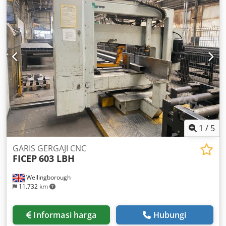
Lihat foto
1
/
5
GARIS GERGAJI CNC
FICEP
603 LBH
Wellingborough
11.732 km
Informasi harga
Hubungi