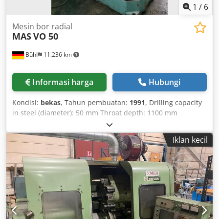
1
/
6
Mesin bor radial
MAS
VO 50
Bühl
11.236 km
Informasi harga
Hubungi
Kondisi:
bekas
, Tahun pembuatan:
1991
, Drilling capacity
in steel (diameter): 50 mm Throat depth: 1100 mm
Workpiece height – max.: approx. 1000 mm Drilling
capacity in cast iron: 60 mm Spindle taper: MT 5 Spindle
Iklan kecil
speeds: 28 – 2500 rpm Dcjdpfeu Sblwjx Akbok Feeds: 0.05 –
2 mm/rev Quill stroke: 300 mm Distance base plate –
spindle nose: 630 – 1380 mm Column arm vertical
adjustment: 750 mm Total power requirement: 6 kW
Machine weight: approx. 4 t Machine dimensions (L x W x
H): 2,740 x 1,140 x 2,590 mm - with threading unit -
Accessories: cube table (L x W x H): 550 x 550 x 550 mm,
machine vice, coolant system