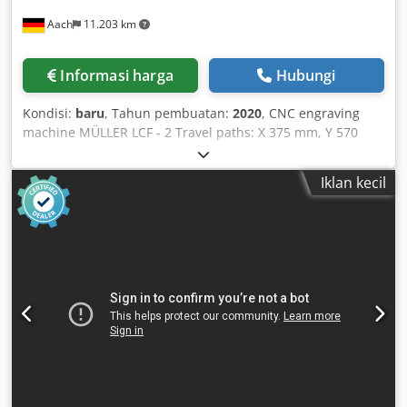
gewünschten Längen und Winkel manuell ein oder
Aach
11.203 km
importieren Sie diese und starten Sie den Prozess. Die
Maschine fertigt Ihre winkeligen Zuschnitte hochpräzise
und in kurzer Zeit. • Vollautomatischer Schneidbetrieb mit
Informasi harga
Hubungi
Profilzuführung und Längenzuschnitt • Einfache
Benutzeroberfläche für automatische Bedienung – Auftrag
Kondisi:
baru
, Tahun pembuatan:
2020
, CNC engraving
eingeben und innerhalb von Sekunden starten •
machine MÜLLER LCF - 2 Travel paths: X 375 mm, Y 570
Vereinfachter Zuschnitt von Einzelteilen, Serienaufträgen
mm, Z 90 mm Technical data: Table size: 700 mm x 480
oder umfangreichen Excel-Auftragslisten •
mm Weight: 50 kg External dimensions: Length: 700 mm,
Bündel-/Mehrfachstab-Zuschnitt und Stückzählung •
Iklan kecil
Width: 500 mm, Height: 350 mm Accessories: - Computer -
Fernübertragung von Excel-Arbeitslisten via WLAN mit
Monitor Dcedjf Tnf Uopfx Akbok - Keyboard - Mouse -
umfassender Datenzuordnung • Flexibel einstellbare
Software - Controller - Kress milling spindle - Vacuum
Schnitt- und Vorschubgeschwindigkeit für maximale
pump - Spray mist valve Includes various collets and
Prozessproduktivität • Automatischer Optimiermodus
milling cutters - NEW
inklusive laserbasierter Längenmessung und
Restholzoptimierung für minimalen Verschnitt (optional) •
Automatisches Etikettendrucken für Zuschnitte basierend
auf Auftragsdaten (manuelles Applizieren der Etiketten,
optional) • Direktdruck auf das Material inline – keine
Bedienhandlung notwendig (optional) • Barcodelabel- oder
QR-Code-Druck/bzw. -Erfassung zur Auftragsübermittlung