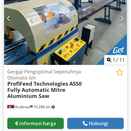
1
/
11
Gergaji Pengoptimal Sepenuhnya
Otomatis 6m
ProfiFeed Technologies
A550
Fully Automatic Mitre
Aluminium Saw
Kruševac
10.288 km
Informasi harga
Hubungi