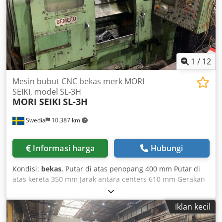
1
/
12
Mesin bubut CNC bekas merk MORI
SEIKI, model SL-3H
MORI SEIKI
SL-3H
Swedia
10.387 km
Informasi harga
Hubungi
Kondisi:
bekas
, Putar di atas penopang 400 mm Putar di
atas kereta 350 mm Jarak antara centers 610 mm Gerakan
panjang maksimum 560 mm Gerakan lintang maksimum
40+120 mm Kecepatan spindle 40-4000 rpm Diameter
Iklan kecil
lubang spindle 52 mm Revolver dengan 12 stasiun Kontrol:
Dcedpfx Akexg Nd Aebek Fanuc 6T Dilengkapi dengan: