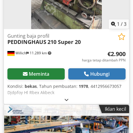
1
/
3
Gunting baja profil
PEDDINGHAUS
210 Super 20
€2.900
Willich
11.289 km
harga tetap ditambah PPN
Meminta
Hubungi
Kondisi:
bekas
, Tahun pembuatan:
1978
, 4412956673057
Djdpfoy Hl Rbex Akbeck
Iklan kecil