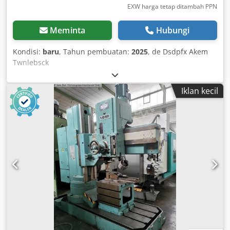
EXW harga tetap ditambah PPN
Meminta
Hubungi
Kondisi:
baru
, Tahun pembuatan:
2025
, de Dsdpfx Akem
Twnlebsck
Iklan kecil