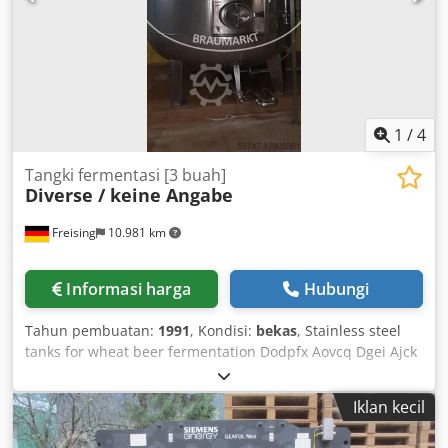
1
/
4
Tangki fermentasi [3 buah]
Diverse / keine Angabe
Freising
10.981 km
Informasi harga
Hubungi
Tahun pembuatan:
1991
, Kondisi:
bekas
, Stainless steel
tanks for wheat beer fermentation Dodpfx Aovcq Dgei Ajck
Total gross capacity: 465 hl Equipment: 2 upright tanks (1 x
approx. 150 hl, 1 x approx. 160 hl), 1 horizontal tank (155
Iklan kecil
hl), 1 mobile yeast vessel, independent temperature
control system