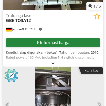
1
/
6
Trafo tiga fase
GBE
TO3A12
Jerman
11.023 km
Informasi harga
Kondisi:
siap digunakan (bekas)
, Tahun pembuatan:
2010
,
Rated power: 160 kVA, including NH switch-disconnector
with capacitors, GBE T119 DIN monitoring, 5 medium-
voltage switches, and 1 measuring transformer cabinet
Iklan kecil
with measuring transformers. Weight: 1.06 t. On-site
inspection is possible. Dcedpforck D Hsx Ai Ajk