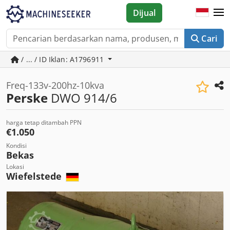
Dijual
Cari
/ ... / ID Iklan: A1796911
Freq-133v-200hz-10kva
Perske
DWO 914/6
harga tetap ditambah PPN
€1.050
Kondisi
Bekas
Lokasi
Wiefelstede