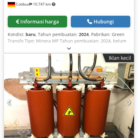
Cottbus
10.747 km
Informasi harga
Hubungi
Kondisi:
baru
, Tahun pembuatan:
2024
, Pabrikan: Green
Transfo Tipe: Minera MP Tahun pembuatan: 2024, belum
pernah dipakai Jumlah unit tersedia: 9 unit Daya
terpasang: 7000 kVA Dcodpsvx Tmijfx Ai Ajk Tegangan
Iklan kecil
nominal: 30 / 0,72 kV Trafo dijual karena terjadi kesalahan
pemesanan. Setelahnya diketahui bahwa yang dibutuhkan
adalah trafo 33 kV – namun model yang ditawarkan
masing-masing hanya 30 kV. Oleh sebab itu, trafo ini kini
dijual. Kondisi: Belum pernah dipakai, berfungsi penuh,
kondisi teknis sangat baik.