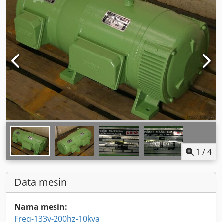
1
/
4
Data mesin
Nama mesin:
Freq-133v-200hz-10kva