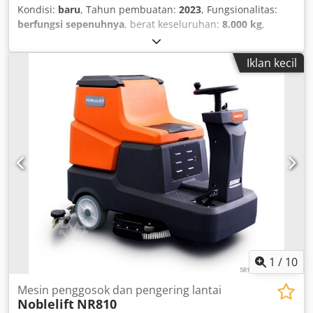
Kondisi:
baru
, Tahun pembuatan:
2023
, Fungsionalitas:
berfungsi sepenuhnya
, berat keseluruhan:
8.000 kg
,
Transformator Siemens Energy Tahun pembuatan 2023,
baru, belum pernah dioperasikan Dcedpfxoyw Tf Uj Ai Ask
Iklan kecil
Termasuk rumah penutup
1
/
10
Mesin penggosok dan pengering lantai
Noblelift
NR810