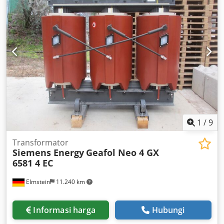
1
/
9
Transformator
Siemens Energy
Geafol Neo 4 GX
6581 4 EC
Elmstein
11.240 km
Informasi harga
Hubungi