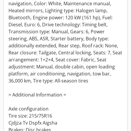
navigation, Color: White, Maintenance manual,
Heated mirrors, Lighting type: Halogen lamp,
Bluetooth, Engine power: 120 kW (161 hp), Fuel:
Diesel, Euro: 6, Drive technology: Timing belt,
Transmission type: Manual, Gears: 6, Power
steering, ABS, ASR, Starter battery, Body type:
additionally extended, Rear step, Roof rack: None,
Rear closure: Tailgate, Central locking, Seats: 7, Seat
arrangement: 1+2+4, Seat cover: Fabric, Seat
adjustment: Manual, double cabin, open loading
platform, air conditioning, navigation, tow bar,
36,000 km, Tire type: All-season tires
= Additional Information =
Axle configuration
Tire size: 215/75R16
Cjdjza Tv Dspfx Aigsha
Brakes: Disc brakes