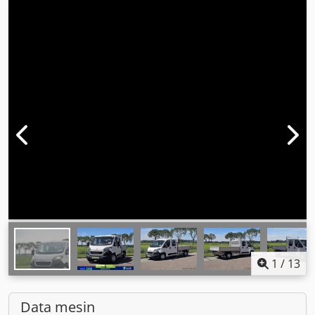
1
/
13
Data mesin