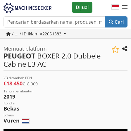
Dijual
Cari
/ ... / ID Iklan: A22051383
Memuat platform
PEUGEOT
BOXER 2.0 Dubbele
Cabine L3 AC
VB ditambah PPN
€18.450
€18.900
Tahun pembuatan
2019
Kondisi
Bekas
Lokasi
Vuren