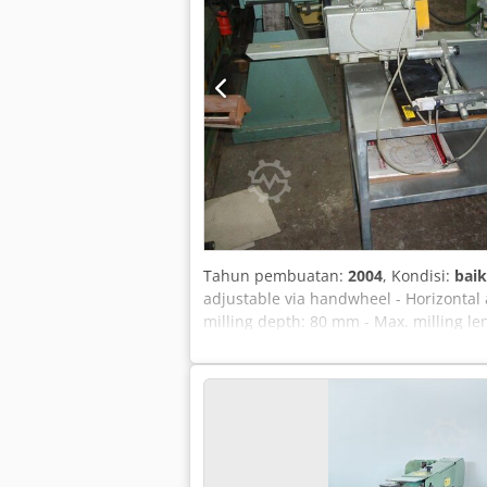
Tahun pembuatan:
2004
, Kondisi:
baik
adjustable via handwheel - Horizontal 
milling depth: 80 mm - Max. milling len
3.2 kW - Compressed air connection: 6 
Required space approx. W 1100 x H 130