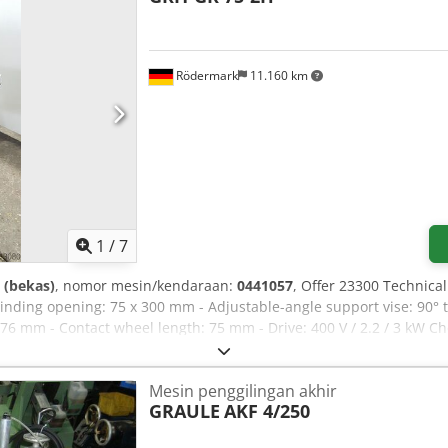
Rödermark
11.160 km
1
/
7
 (bekas)
, nomor mesin/kendaraan:
0441057
, Offer 23300 Technical 
nding opening: 75 x 300 mm - Adjustable-angle support vise: 90° to
 76 mm - Contact wheel length: 75 mm - Drive: 400 V / 2.2 / 3 kW C
l: 48 mm - Required floor space (approx.): W 800 x H 1000 x D 1300
Mesin penggilingan akhir
GRAULE
AKF 4/250