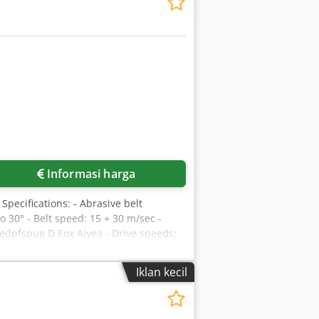
Informasi harga
Specifications: - Abrasive belt
 30° - Belt speed: 15 + 30 m/sec -
hedpfspug D Eox Aiyea - Drive speeds:
 mm - Weight (approx.): 250 kg
Iklan kecil