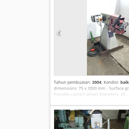
Tahun pembuatan:
2004
, Kondisi:
baik
dimensions: 75 x 2000 mm - Surface gri
Possible contact wheel diameters: 20 -
1440 / 2880 rpm - 1 piece contact whee