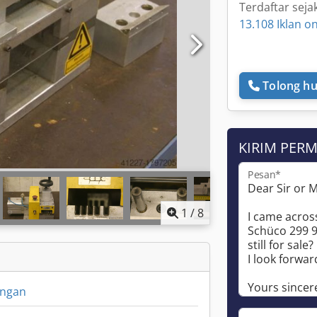
Terdaftar seja
13.108 Iklan on
Tolong hu
KIRIM PER
Pesan*
1
/
8
ongan