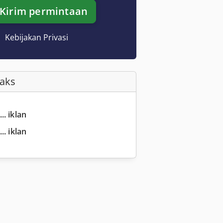
Kirim permintaan
Kebijakan Privasi
Faks
.. iklan
.. iklan