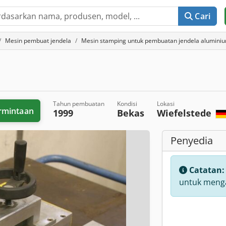
Cari
Mesin pembuat jendela
Mesin stamping untuk pembuatan jendela alumini
Tahun pembuatan
Kondisi
Lokasi
rmintaan
1999
Bekas
Wiefelstede
Penyedia
Catatan
untuk menga