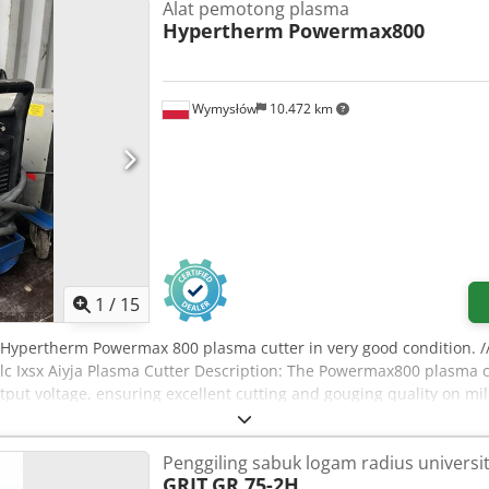
Alat pemotong plasma
Hypertherm
Powermax800
Wymysłów
10.472 km
1
/
15
: Hypertherm Powermax 800 plasma cutter in very good condition. ///
 Ixsx Aiyja Plasma Cutter Description: The Powermax800 plasma cut
ut voltage, ensuring excellent cutting and gouging quality on mild
upply delivers a variable, constant output current from 20 to 50
 inch (12 mm). At 50 amps, the Powermax800 can cut metals up to 3
Penggiling sabuk logam radius universi
GRIT
GR 75-2H