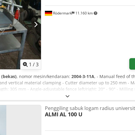
Rödermark
11.160 km
1
/
3
 (bekas)
, nomor mesin/kendaraan:
2004-3-11A
, - Manual feed of t
and vertical material clamping - Cutter diameter up to 250 mm - M
gth: 305 mm - Angle-adjustable fence left/right: 20° - 90° - Milling
- 8 bar - Air consumption per working cycle: 10 l - Pneumatic profi
0 x D 700 mm Cjdpfsf E Higex Aiyjha - Weight approx. 200 kg
Penggiling sabuk logam radius universi
ALMI
AL 100 U