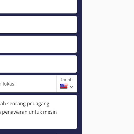
Tanah
 lokasi
lah seorang pedagang
 penawaran untuk mesin