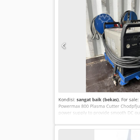
Kondisi:
sangat baik (bekas)
, For sale
Powermax 800 Plasma Cutter Chodpfjulc
power supply to provide smooth DC outp
other metals. The Powermax800 power s
across all metal thicknesses up to 1/2
up to 1 inch (25 mm) thick.