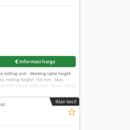
Informasi harga
he milling unit - Working table height
ax. milling height: 150 mm - Max.
 spindle speed: 4500 rpm - Drive: 400 V,
le clamping - Table base frame -
Iklan kecil
tas