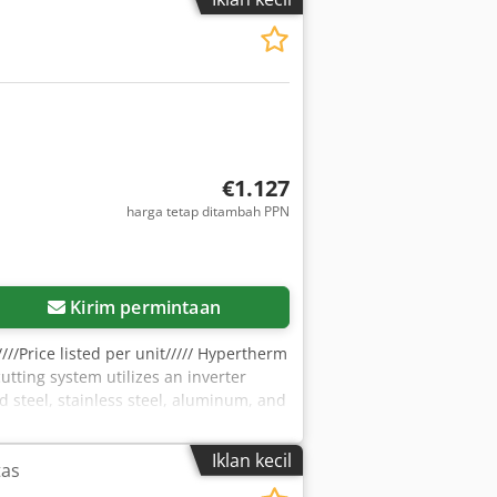
€1.127
harga tetap ditambah PPN
Kirim permintaan
//Price listed per unit///// Hypertherm
ting system utilizes an inverter
 steel, stainless steel, aluminum, and
 amps, offering optimal performance
/4 inch (20 mm) thick and sever metals
Iklan kecil
tas