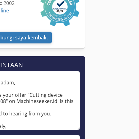
k: 2002
line
bungi saya kembali.
MINTAAN