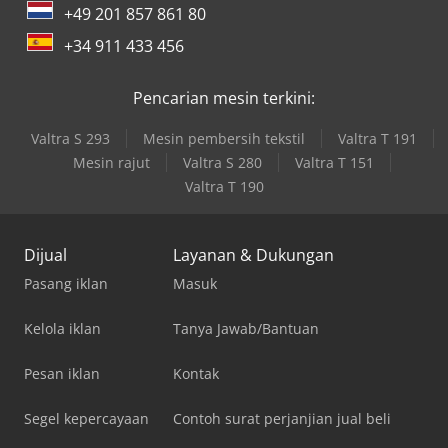
+49 201 857 861 80
+34 911 433 456
Pencarian mesin terkini:
Valtra S 293
Mesin pembersih tekstil
Valtra T 191
Mesin rajut
Valtra S 280
Valtra T 151
Valtra T 190
Dijual
Layanan & Dukungan
Pasang iklan
Masuk
Kelola iklan
Tanya Jawab/Bantuan
Pesan iklan
Kontak
Segel kepercayaan
Contoh surat perjanjian jual beli