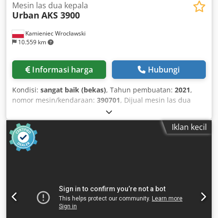
Mesin las dua kepala
Urban
AKS 3900
Kamieniec Wrocławski
10.559 km
Informasi harga
Hubungi
Kondisi:
sangat baik (bekas)
, Tahun pembuatan:
2021
,
nomor mesin/kendaraan:
390701
, Dijual mesin las dua
kepala URBAN model AKS 3900. Mesin dalam kondisi
sepenuhnya berfungsi. Digunakan pada produksi satu
Iklan kecil
shift. Tahun pembuatan 2021. Faktur pembelian tahun
2022. Codpfxezd Ra To Algerf