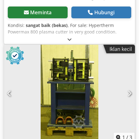
Meminta
Hubungi
Kondisi:
sangat baik (bekas)
, For sale: Hypertherm
Powermax 800 plasma cutter in very good condition.
/////Price listed per unit///// Hypertherm Powermax 800
Plasma Cutter Plasma Cutter Description: The
Iklan kecil
Powermax800 plasma cutting system utilizes an inverter
power supply to provide smooth DC output voltage,
ensuring excellent cutting and gouging quality on mild
steel, stainless steel, aluminum, and other metals. The
Powermax800 power supply delivers a variable, constant
output current from 20 to 50 amps, offering optimal
performance across all metal thicknesses up to 1/2 inch
(12 mm). At 50 amps, the Powermax800 can cut metals up
to 3/4 inch (20 mm) thick and sever metals up to 1 inch (25
mm) thick. Codpfeulc Ixex Algerf
1
/
3