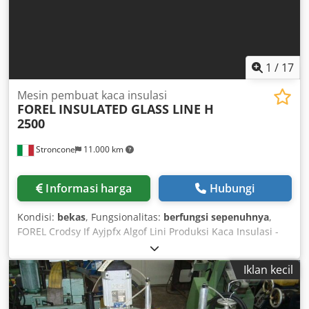
1
/
17
Mesin pembuat kaca insulasi
FOREL
INSULATED GLASS LINE H
2500
Stroncone
11.000 km
Informasi harga
Hubungi
Kondisi:
bekas
, Fungsionalitas:
berfungsi sepenuhnya
,
FOREL Crodsy If Ayjpfx Algof Lini Produksi Kaca Insulasi -
Mesin Cuci (6 sikat Low-E) FOREL VW2500 (2009) Tinggi
Maksimum 2500 mm Dimensi Minimum 310x160 mm
Iklan kecil
Ketebalan 3-40 mm - Pemindai LISEC (2014) - Gas Press
FOREL APG 250 (2009) Dimensi Maksimum 2500x4500 mm
Dimensi Minimum 190x320 mm Bukaan Manual Maks. 69