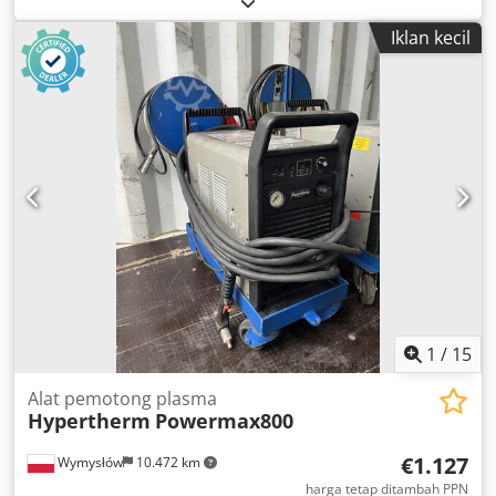
Iklan kecil
1
/
15
Alat pemotong plasma
Hypertherm
Powermax800
€1.127
Wymysłów
10.472 km
harga tetap ditambah PPN