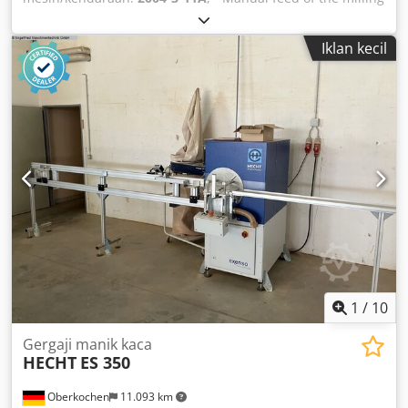
unit - Working table height adjustable via handwheel -
Horizontal and vertical material clamping - Cutter diameter
Iklan kecil
up to 250 mm - Max. milling height: 150 mm Cjdpfx Alef E
Higogorf - Max. milling depth: 80 mm - Max. milling length:
305 mm - Angle-adjustable fence left/right: 20° - 90° -
Milling spindle speed: 4500 rpm - Drive: 400 V, 3.2 kW -
Compressed air connection: 6 - 8 bar - Air consumption
per working cycle: 10 l - Pneumatic profile clamping - Table
base frame - Required space approx. W 1100 x H 1300 x D
700 mm - Weight approx. 200 kg
1
/
10
Gergaji manik kaca
HECHT
ES 350
Oberkochen
11.093 km