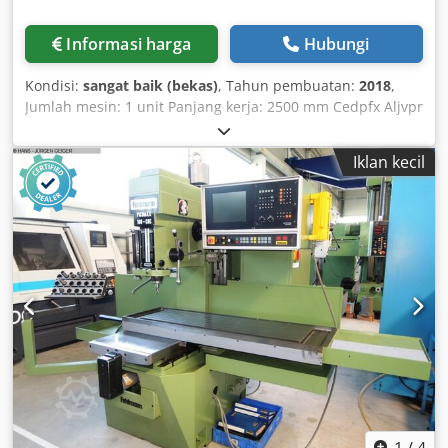
Informasi harga
Hubungi
Kondisi:
sangat baik (bekas)
, Tahun pembuatan:
2018
,
Jumlah mesin: 1 unit Panjang kerja: 2500 mm Cedpfx Aljvpr
N Rogorf Pengendali: tidak ada Hecht ES 350, Mesin
pemotong profil kaca satu sisi ----- Pemutar secara
Iklan kecil
pneumatis terhadap penahan tetap. 45º/90º/135º dengan
penggerak mata gergaji secara pneumatis pemutaran
pneumatis melalui penahan pemutar manual dengan kaki
mesin, penegangan pneumatis Mata gergaji HM 350 x
3,0/2,2/30 Z 100 Ukuran rangka gergaji: panjang 700 mm,
lebar 1.600 mm, tinggi 1.500 mm Penahan pengukur 1,5 m
Dudukan 1,5 m dengan penyangga Penahan pengukur 3 m
Perpanjangan dudukan dari 1,5 m menjadi 3 m dengan
penyangga Sisipan meja beralur untuk profil kaca yang
telah diproses HECHT ASB, penahan panjang manual
dengan tampilan digital, 2500 mm Dilengkapi dengan
perangkat penyedot debu (spesifikasi teknis sesuai dengan
produsen – tanpa jaminan!)
1
/
4