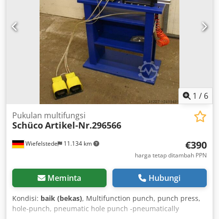
1
/
6
Pukulan multifungsi
Schüco
Artikel-Nr.296566
€390
Wiefelstede
11.134 km
harga tetap ditambah PPN
Meminta
Hubungi
Kondisi:
baik (bekas)
, Multifunction punch, punch press,
hole-punch, pneumatic hole punch -pneumatically
operated Crjdpfx Asn Sru Holgef