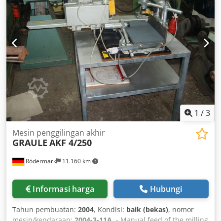
mm Arah Kerja Kanan ke Kiri
1
/
3
Mesin penggilingan akhir
GRAULE
AKF 4/250
Rödermark
11.160 km
Informasi harga
Hubungi
Tahun pembuatan:
2004
, Kondisi:
baik (bekas)
, nomor
mesin/kendaraan:
2004-3-11A
, - Manual feed of the milling