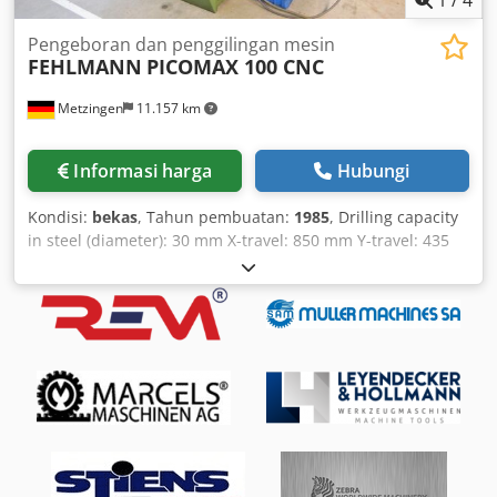
Pengeboran dan penggilingan mesin
FEHLMANN
PICOMAX 100 CNC
Metzingen
11.157 km
Informasi harga
Hubungi
Kondisi:
bekas
, Tahun pembuatan:
1985
, Drilling capacity
in steel (diameter): 30 mm X-travel: 850 mm Y-travel: 435
mm Control: HEIDENHAIN TNC 150 Total power
requirement: 16 kW Machine weight approx.: 3,500 kg
Space requirements approx.: m F E H L M A N N
(Switzerland) CNC-controlled precision drilling and milling
machine Model: PICOMAX 100 CNC – 2+ Am Year of
manufacture: 1985 16 085109 X-axis (longitudinal): 850 mm
Y-axis (transverse): 435 mm Z-axis (vertical): 210 mm
Crsdpfjt Hxa Hsx Algof Table size: 500 x 1,570 / 390 x 1,280
mm Min./Max. distance vertical spindle – table top: 140 /
690 mm Vertical travel of drill head, motorized: 540 mm
Spindle overhang approx.: 450 mm Spindle taper: SF 32