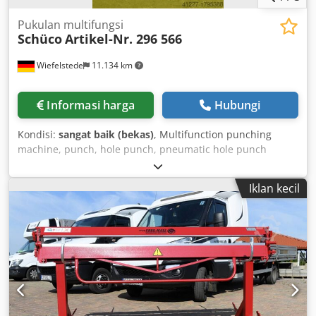
Pukulan multifungsi
Schüco
Artikel-Nr. 296 566
Wiefelstede
11.134 km
Informasi harga
Hubungi
Kondisi:
sangat baik (bekas)
, Multifunction punching
machine, punch, hole punch, pneumatic hole punch
Codpfx Asb A Hl Relgsrf - Item no.: 296 566 - Weight: 170 kg
Iklan kecil