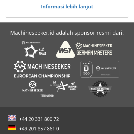
upon receipt of invoice
Informasi lebih lanjut
Machineseeker.id adalah sponsor resmi dari:
+44 20 331 800 72
+49 201 857 861 0