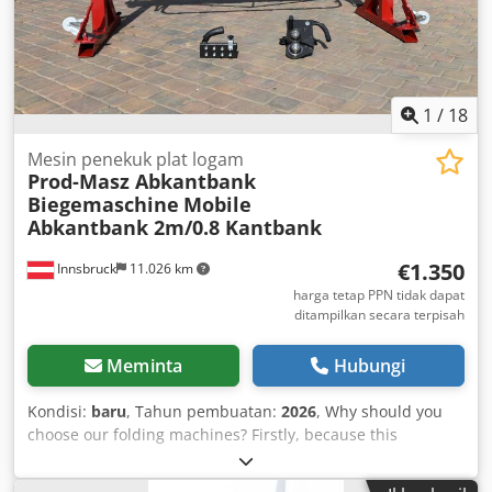
1
/
18
Mesin penekuk plat logam
Prod-Masz Abkantbank
Biegemaschine
Mobile
Abkantbank 2m/0.8 Kantbank
€1.350
Innsbruck
11.026 km
harga tetap PPN tidak dapat
ditampilkan secara terpisah
Meminta
Hubungi
Kondisi:
baru
, Tahun pembuatan:
2026
, Why should you
choose our folding machines? Firstly, because this
machine is the best-seller at Prod-Masz. It is a CE-certified
product, confirming its top quality, precision CNC