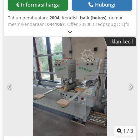
Informasi harga
Hubungi
Tahun pembuatan:
2004
, Kondisi:
baik (bekas)
, nomor
mesin/kendaraan:
0441057
, Offer 23300 Credpspug D Ejfx
Algef Technical Specifications: - Abrasive belt dimensions:
75 x 2000 mm - Surface grinding opening: 75 x 300 mm -
Iklan kecil
Adjustable-angle support vise: 90° to 30° - Belt speed: 15 +
30 m/sec - Possible contact wheel diameters: 20 - 76 mm -
Contact wheel length: 75 mm - Drive: 400 V / 2.2 / 3 kW -
Drive speeds: 1440 / 2880 rpm - 1 piece contact wheel: 48
mm - Required floor space (approx.): W 800 x H 1000 x D
1300 mm - Weight (approx.): 250 kg
1
/
3