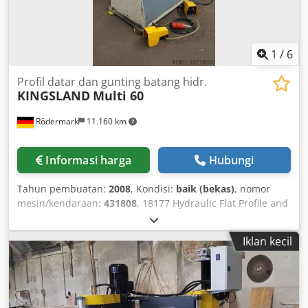
1
/
6
Profil datar dan gunting batang hidr.
KINGSLAND
Multi 60
Rödermark
11.160 km
Informasi harga
Hubungi
Tahun pembuatan:
2008
, Kondisi:
baik (bekas)
, nomor
mesin/kendaraan:
431808
, 18177 Hydraulic Flat Profile and
Bar Steel Shear with Notching Unit and Punching Station
Technical Specifications: - Flat Steel Shear: cuts up to 375 x
Iklan kecil
10 mm or 220 x 20 mm - Profile Steel Shear: - cuts L-angle
steel at 90° up to 130 x 13 mm - Bar Steel Shear: - cuts
round steel up to 45 mm - cuts square steel up to 45 mm -
Notching Unit: - with square notching device 100 x 42 x 10
mm - Punching Station: - punching force 600 kN - with