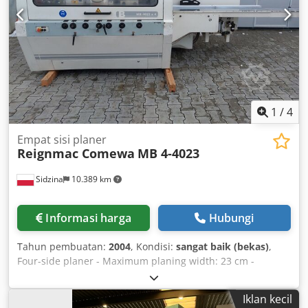
1
/
4
Empat sisi planer
Reignmac Comewa
MB 4-4023
Sidzina
10.389 km
Informasi harga
Hubungi
Tahun pembuatan:
2004
, Kondisi:
sangat baik (bekas)
,
Four-side planer - Maximum planing width: 23 cm -
Maximum planing height: 16 cm Dcedpfx Ashlp D Nsnusk -
2 feed rollers integrated into the table - Chrome-plated
Iklan kecil
table - Infinitely variable feed speed adjustment - 2