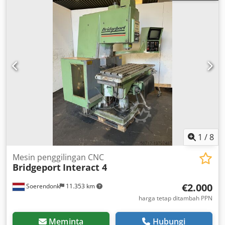
overhead return rollers positioned in front of the lower
head, plus an additional roller device for short workpieces
- 4 spindles: bottom 5.5 kW, right 5.5 kW, left 5.5 kW, top
7.5 kW The machine is in very good condition, with little
use. Equipped with spiral cutterheads on the bottom,
right, and left spindles, and a Tersa knife head on the top
spindle.
1
/
8
Mesin penggilingan CNC
Bridgeport
Interact 4
€2.000
Soerendonk
11.353 km
harga tetap ditambah PPN
Meminta
Hubungi