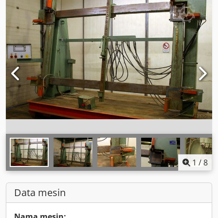
1
/
8
Data mesin
Nama mesin: