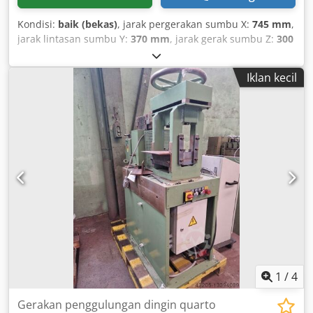
Kondisi:
baik (bekas)
, jarak pergerakan sumbu X:
745 mm
,
jarak lintasan sumbu Y:
370 mm
, jarak gerak sumbu Z:
300
mm
, Bridgeport milling machine Type: Interact 4 Control:
Heidenhain TNC 155 X-travel: 745 mm Y-travel: 370 mm Z-
Iklan kecil
travel: 300 mm Table size: 960 x 380 mm Spindle: ISO 40
Dcodpfx Anjqgcdtoujk Dimensions: 185x180x235 cm
(LxWxH)
1
/
4
Gerakan penggulungan dingin quarto