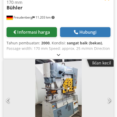
170 mm
Bühler
Freudenberg
11.203 km
Informasi harga
Hubungi
Tahun pembuatan:
2000
, Kondisi:
sangat baik (bekas)
,
Passage width: 170 mm Speed: approx. 25 m/min Direction
of operation: optional Djdpfx Ajp E Eglenujck Working roller
diameter: 120 mm Bale length: 150 mm Support rollers:
Iklan kecil
support block/chain