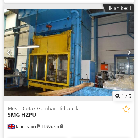
the grinding spindle 130 mm Grinding motor 5.5 kW
Iklan kecil
Including the following options: + Speed control, spindle
speed approx. 250 – 1,000 rpm + Pneumatic grinding
pressure assistance + Bellows cover for column and
leadscrew + Including foundation bolts and mounting
template Grinding tools available as options Request more
information Dcodpfjgn Tzljx Anuek
1
/
5
Mesin Cetak Gambar Hidraulik
SMG
HZPU
Birmingham
11.802 km