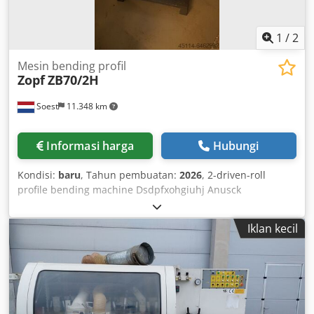
1
/
2
Mesin bending profil
Zopf
ZB70/2H
Soest
11.348 km
Informasi harga
Hubungi
Kondisi:
baru
, Tahun pembuatan:
2026
, 2-driven-roll
profile bending machine Dsdpfxohgiuhj Anusck
Hydraulically adjustable top roll Shaft diameter: 40 mm
Roller diameter: 152–162 mm Rotational speed: 8.5 rpm
Iklan kecil
Top roll adjustment: 120 mm Capacity chart: see
attachment Machine available in various versions: Manual
adjustment, 3-roll drive, etc.