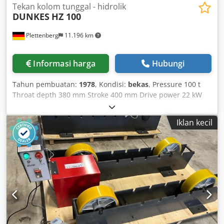
Tekan kolom tunggal - hidrolik
DUNKES
HZ 100
Plettenberg
11.196 km
Informasi harga
Hubungi
Tahun pembuatan:
1978
, Kondisi:
bekas
, Pressure 100 t
Throat depth 380 mm Stroke 400 mm Drive power 22 kW
Installation height 600 mm Dsdpolp U Dpofx Anujck Ram
area 600x500 mm Table area 720x600 mm Machine weight
Iklan kecil
approx. 9 t Two-hand operation, Stroke and pressure shut-
off, Pressing time