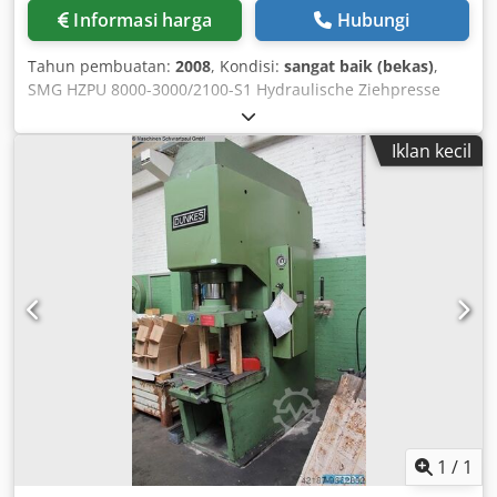
Informasi harga
Hubungi
Tahun pembuatan:
2008
, Kondisi:
sangat baik (bekas)
,
SMG HZPU 8000-3000/2100-S1 Hydraulische Ziehpresse
Marke: SMG Typ: HZPU 8000-3000/2100-S1 Baujahr: 1995
Djdpfx Anen Awd Rsujck Beschreibung: Hydraulische
Iklan kecil
Ziehpresse, H-Rahmen-Bauweise Presskraft: 800 t
Spannfläche: ca. 3.000 x 2.100 mm Einbauhöhe: max. 1.400
mm
1
/
1