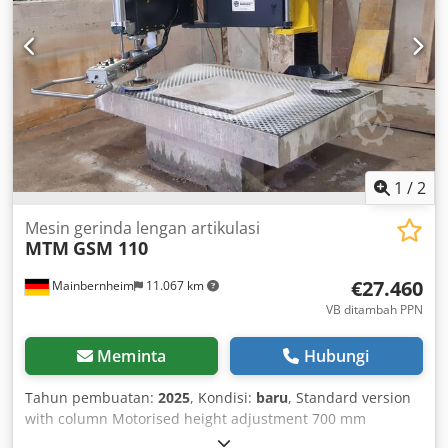
back gauge table - throat depth 300 mm - punches steel
up to 28 mm Ø in 15 mm or 34 mm Ø in 12 mm - Manual
length stop - Drive: 400 V / 4 kW Dcsdjmidyispfx Anuek -
Required space approx. W 600 x H 1550 x D 1500 mm -
Weight approx. 1300 kg
1
/
2
Mesin gerinda lengan artikulasi
MTM
GSM 110
€27.460
Mainbernheim
11.067 km
VB ditambah PPN
Meminta
Hubungi
Tahun pembuatan:
2025
, Kondisi:
baru
, Standard version
with column Motorised height adjustment 700 mm
Articulated arm length 2 x 1,100 mm Height adjustment of