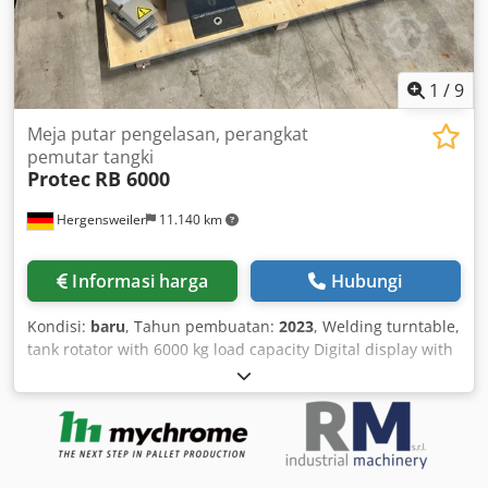
1
/
9
Meja putar pengelasan, perangkat
pemutar tangki
Protec
RB 6000
Hergensweiler
11.140 km
Informasi harga
Hubungi
Kondisi:
baru
, Tahun pembuatan:
2023
, Welding turntable,
tank rotator with 6000 kg load capacity Digital display with
foot pedal control Diameter range: 180 mm to 3500 mm
Drive roller diameter: 300 mm Dimensions: Length 1900
mm x Width 470 mm x Height 390 mm Dcodpfxek Adl He
Anuok Stepless speed adjustment: 200 - 1800 mm/min.