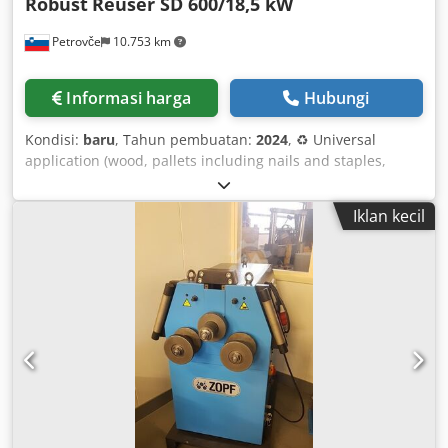
Robust
Reuser SD 600/18,5 kW
Petrovče
10.753 km
Informasi harga
Hubungi
Kondisi:
baru
, Tahun pembuatan:
2024
, ♻ Universal
application (wood, pallets including nails and staples,
wood fibreboards and offcuts, veneers, MDF boards,
plastics,…) ✔ Motor power: 18.5 kW ✔ Rotor length: 550
Iklan kecil
mm ✔ Rotor diameter: 260 mm ✔ Rotor speed: 80-120 rpm
✔ Number of cutting knives: 14 ✔ Granulation: 10-30 mm
✔ Capacity: up to 4 m³/h* ✔ Extraction port: 160 mm
Dodpfxeiq U A Sj Anusck ✔ Material: Plastic, cardboard,
wood (chipboard, MDF boards, waste, ...) ✔ Feed opening:
939 x 567 mm ✔ Dimensions L/W/H: 1.88/1.12/1.67 m ✔
Weight: 1250 kg 2 years warranty or 2,000 operating hours