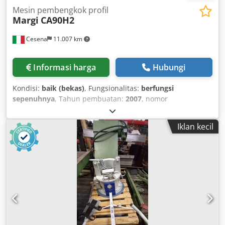
Mesin pembengkok profil
Margi
CA90H2
Cesena
11.007 km
Informasi harga
Hubungi
Kondisi:
baik (bekas)
, Fungsionalitas:
berfungsi
sepenuhnya
, Tahun pembuatan:
2007
, nomor
mesin/kendaraan:
CA90H2 PIPE BENDING ROLL
, diameter
poros:
90 mm
, diameter rol:
260 mm
, kecepatan rotasi
Iklan kecil
(min.):
8 rpm
, kecepatan rotasi (maks.):
8 rpm
, berat
keseluruhan:
1.000 kg
, panjang total:
1.260 mm
, lebar
total:
1.000 mm
, tinggi total:
1.260 mm
, daya:
3,68 kW
(5,00 hp)
, tegangan masuk:
380 V
, jenis arus masuk:
tiga
fasa
, kecepatan operasi:
8 mm/dtk
, diameter rol:
260 mm
,
Perlengkapan:
dokumentasi / manual, henti darurat
,
Profilbiegemaschine mit Abtriebswellen 90 mm –
Rohrbiegemaschine MARGI CA90H2 Baujahr 2007
Wellenabtrieb: 90 mm Satz Universalwalzen: 260 mm