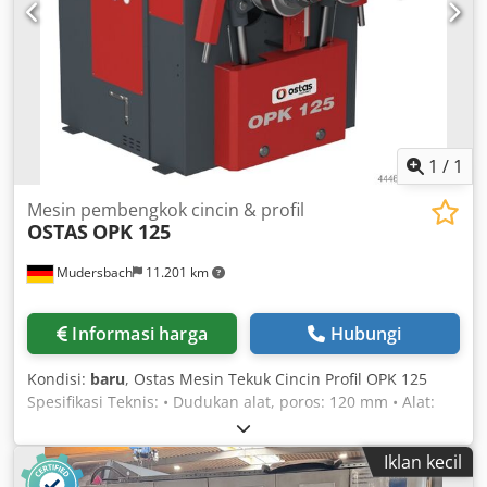
März 2010 Betriebsstunden: 44.189 Std. Schneidstunden:
20.490 Std. Gut erhaltene Maschine, durchgehend mit
Wartungsvertrag von Bystronic UK betreut. Djdpfsgwa Swjx
Aarjck Enthaltene Optionen: - Bypos automatische
Fokussierung - CutControl - 2 Schneidköpfe - Werkzeug
und Zubehör - Torit-Absauganlage Lieferung,
Inbetriebnahme und Einweisung gegen Aufpreis möglich.
1
/
1
Mesin pembengkok cincin & profil
OSTAS
OPK 125
Mudersbach
11.201 km
Informasi harga
Hubungi
Kondisi:
baru
, Ostas Mesin Tekuk Cincin Profil OPK 125
Spesifikasi Teknis: • Dudukan alat, poros: 120 mm • Alat:
390 mm • Kecepatan kerja: 2–7,5 m/menit • Motor: 15 kW •
Dimensi P-L-T: 2000 x 1700 x 1950 mm • Berat: 4850 kg • 3
Iklan kecil
rol digerakkan secara terpisah melalui hidromotor dan gir