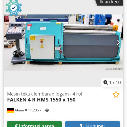
Iklan kecil
1
/
10
Mesin tekuk lembaran logam - 4 rol
FALKEN
4 R HMS 1550 x 150
Ahaus
11.235 km
Informasi harga
Hubungi