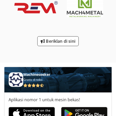
profile: 140 x 15 x 1400 mm Dcedpfeyrq Dvex Aarek
Capacity HEA profile: 160 x 1700 mm Working speed: 0 -
6000 mm/min Side support: 2 x hydraulic side arms
Length: 2200 mm Width: 2400 mm Height: 2000 mm
Weight: 5800 kg Please note: The information on this page
has been provided to the best of our knowledge, and
where possible, sourced from the manufacturer. The
information is given in good faith, but accuracy cannot be
Beriklan di sini
guaranteed. Accordingly, these details do not constitute
representation or contractual terms. We recommend
verifying all critical details.
Machineseeker
Gratis di toko
Aplikasi nomor 1 untuk mesin bekas!