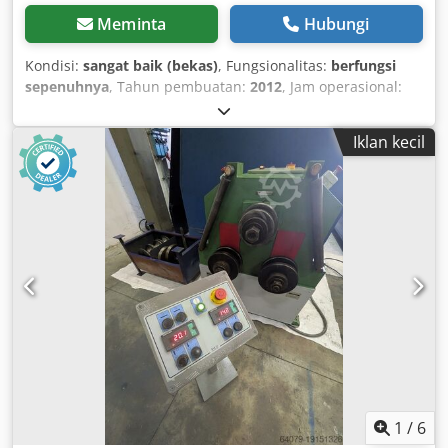
Meminta
Hubungi
Kondisi:
sangat baik (bekas)
, Fungsionalitas:
berfungsi
sepenuhnya
, Tahun pembuatan:
2012
, Jam operasional:
28.000 jam Djdpfx Aey Rnb Dsarjck
Iklan kecil
1
/
6