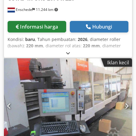
Enschede
11.244 km
Informasi harga
Hubungi
Kondisi:
baru
, Tahun pembuatan:
2026
, diameter roller
(bawah):
220 mm
, diameter rol atas:
220 mm
, diameter
roll samping:
180 mm
, diameter rol:
220 mm
, panjang rol:
2.070 mm
, ketebalan pelat baja (maks.):
10 mm
, berat
Iklan kecil
kosong:
4.500 kg
, - 4 rolls - Capacity: 2070 x 10 mm -
Bending capacity: 2070 x 8 mm - Hardened rolls - Top roll
diameter: 220 mm - Bottom roll diameter: 220 mm - Side
roll diameter: 180 mm - Hydraulic operation - Digital
display for left roll movement - Digital display for central
lower roll movement - Digital display for right roll
movement Dsdpfxor H Df Io Aarock - Hydraulic up and
down movement system with intermediate and central
rolls - Hydraulic indicator for easy roll positioning -
Hydraulic up and down movement system with
intermediate and central rolls - The top roll is hydraulically
swing-out - ST-52 steel construction - Hydraulic drop-end