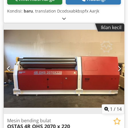
Kondisi:
baru
, translation Dcodsxabkbspfx Aarjk
Iklan kecil
1
/
14
Mesin bending bulat
OSTAS
4R OHS 2070 x 220