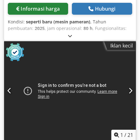
Informasi harga
Hubungi
Kondisi:
seperti baru (mesin pameran)
, Tahun
pembuatan:
2025
, jam operasional:
80 h
, Fungsionalitas:
berfungsi sepenuhnya
, nomor mesin/kendaraan:
2623-43
,
lebar kerja:
1.100 mm
, ketebalan pelat baja (maks.):
100
Iklan kecil
mm
, Mesin Pengolah Tepi Timesavers 32 WRBW - Mesin
demonstrasi, tahun pembuatan 2025 - Meja vakum untuk
pemrosesan campuran material - Pembersihan meja
otomatis - Unit untuk penghilangan gerinda - Unit untuk
pembulatan tepi - Unit untuk menghasilkan finishing -
Dapat ditawarkan sebagai sistem lengkap dengan ekstraksi
debu Dcodpfx Aaeytr Hnjrsk - Instalasi dan pelatihan oleh
teknisi servis internal
1
/
21