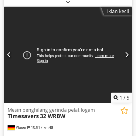
as well as for pallets or boxes. Pallets: Dimensions X/Y/Z:
3000mm/1500mm/90mm, load capacity per pallet: 1500kg,
Iklan kecil
number of storage locations: 86 units. Payload: 15kN,
occupancy rate: 90%. Overall dimensions without stations
X/Y/Z: approx. 9000mm/6000mm/5800mm. An on-site
inspection is possible. Dsdpfxoxv Au Ts Aarsck
1
/
5
Mesin penghilang gerinda pelat logam
Timesavers
32 WRBW
Plauen
10.917 km