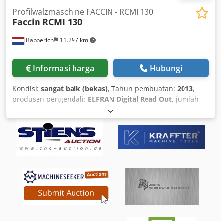
Profilwalzmaschine FACCIN - RCMI 130
Faccin
RCMI 130
Babberich
11.297 km
Informasi harga
Hubungi
Kondisi:
sangat baik (bekas)
, Tahun pembuatan:
2013
,
produsen pengendali:
ELFRAN Digital Read Out
, jumlah
rol:
3
, diameter poros:
130 mm
, berat keseluruhan:
5.800
kg
, panjang total:
2.200 mm
, lebar total:
2.400 mm
, tinggi
total:
2.000 mm
, Profile Bending Machine FACCIN - RCMI
130 MACH-ID 9451 Manufacturer: FACCIN Model: RCMI 130
Control: ELFRAN Digital Read Out Year of Manufacture:
2013 3 driven rolls 2 lateral guide rolls Digital roll position
display Set of hardened universal rolls Set of hardened
profile rolls Horizontal and vertical operation Roll shaft
diameter: 130 mm Number of rolls: 3 Capacity flat bar: 240
x 30 x 1000 mm Capacity tube: 140 x 5 x 1500 mm (Ø)
Capacity solid material: 80 x 80 x 900 mm Capacity T-