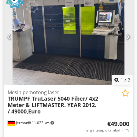
planet • Rol standar dikeraskan • Dudukan alat dan poros
dikeraskan dan diasah • Panel kontrol mobile • Posisi kerja
horizontal dan vertikal • Penyangga samping hidraulis •
Indikator digital (2 unit) • Sesuai standar CE Dcjdpfx Aaoxrd
Rnorok
1
/
2
Mesin pemotong laser
TRUMPF TruLaser 5040 Fiber/ 4x2
Meter
& LIFTMASTER. YEAR 2012.
/ 49000,Euro
€49.000
Jerman
11.023 km
harga tetap ditambah PPN