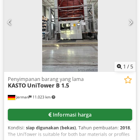
1
/
5
Penyimpanan barang yang lama
KASTO
UniTower B 1.5
Jerman
11.023 km
Informasi harga
Kondisi:
siap digunakan (bekas)
, Tahun pembuatan:
2018
,
The UniTower is suitable for both bar materials or profiles