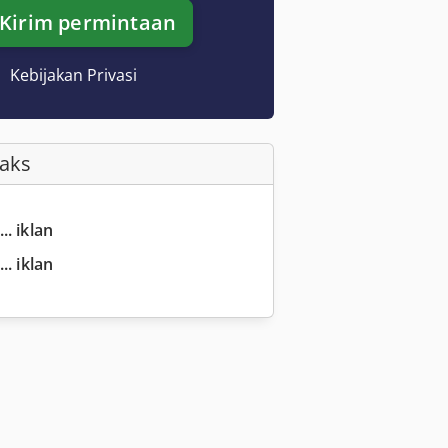
Kirim permintaan
Kebijakan Privasi
Faks
.. iklan
.. iklan