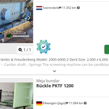
Soerendonk
11.352 km
Minta lebih banyak gambar
1
/
1
Främbs & Freudenberg Model: 2000-6000-2 Deck Size: 2,000 x 6,00
or – Cardan shaft – Springs The screening machine can be sandblas
Meja bundar
Rückle
PKTF 1200
Ellwangen (Jagst)
11.084 km