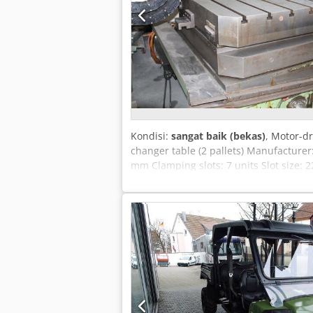
Kondisi:
sangat baik (bekas)
, Motor-dr
changer table (2 pallets) Manufacture
mm Clamping slots: 7 units Slot size:
Condition: Very good (used) Optionall
Gebrauchtmaschinen GmbH is an indepen
include spare parts supply, on-site cu
parts - Customer service - Machine se