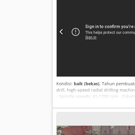
Kondisi:
baik (bekas)
, Tahun pembuat
drill, high-speed radial drilling mach
- Spindle speeds: 41-1700 rpm - Column
Dimensions: 1800/1235/H2240 mm - Wei