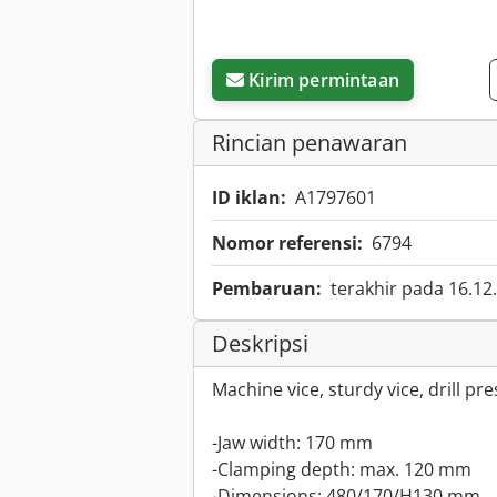
Kirim permintaan
Rincian penawaran
ID iklan:
A1797601
Nomor referensi:
6794
Pembaruan:
terakhir pada 16.12
Deskripsi
Machine vice, sturdy vice, drill pre
-Jaw width: 170 mm
-Clamping depth: max. 120 mm
-Dimensions: 480/170/H130 mm