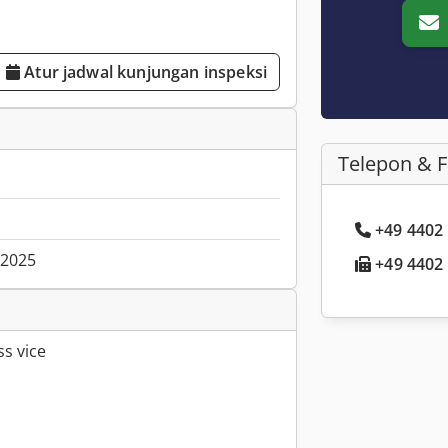
Atur jadwal kunjungan inspeksi
Telepon & 
+49 4402 .
.2025
+49 4402 .
ss vice