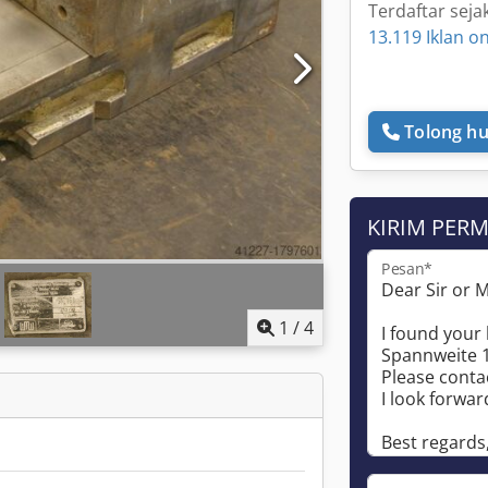
Terdaftar seja
13.119 Iklan on
Tolong hu
KIRIM PER
Pesan*
1
/
4