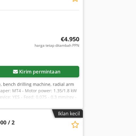
€4.950
harga tetap ditambah PPN
Kirim permintaan
ne, bench drilling machine, radial arm
 taper: MT4 - Motor power: 1.35/1.8 kW
ice: YES - Feed: 0.075 - 0.3 mm/rev -
Iklan kecil
00 / 2