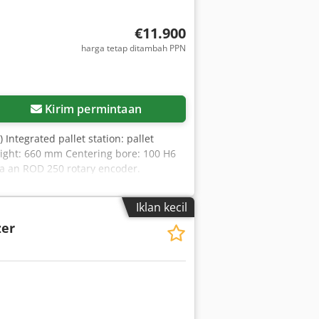
€11.900
harga tetap ditambah PPN
Kirim permintaan
 Integrated pallet station: pallet
eight: 660 mm Centering bore: 100 H6
ia an ROD 250 rotary encoder.
MBM Maschinenservice &
l milling machines. Our services
Iklan kecil
ons. Services: - Used machines - Spare
zer
 modernization