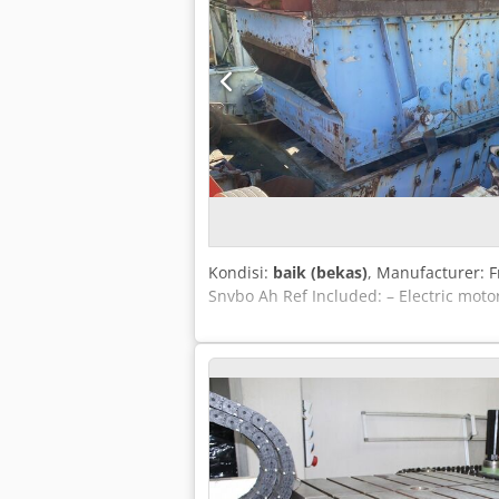
Kondisi:
baik (bekas)
, Manufacturer: 
Snvbo Ah Ref Included: – Electric mot