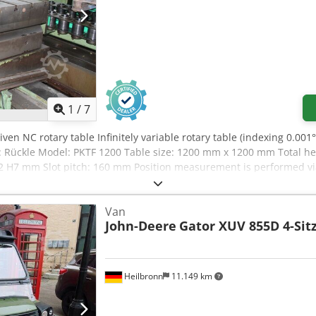
1
/
7
iven NC rotary table Infinitely variable rotary table (indexing 0.001°)
r: Rückle Model: PKTF 1200 Table size: 1200 mm x 1200 mm Total h
 22 H7 mm Slot pitch: 160 mm Position measurement is performed v
y available with machine base (travel path = 2000 mm) About us: 
dent specialist for SHW machine tools. Our main focus is on too
Van
stomer service, machine overhauls, and control system modernizati
John-Deere
Gator XUV 855D 4-Sit
rvice Csdjfk R Tdepfx Ah Rerf - Machine overhauls - Control system
Heilbronn
11.149 km