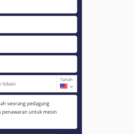
Tanah
 lokasi
lah seorang pedagang
 penawaran untuk mesin