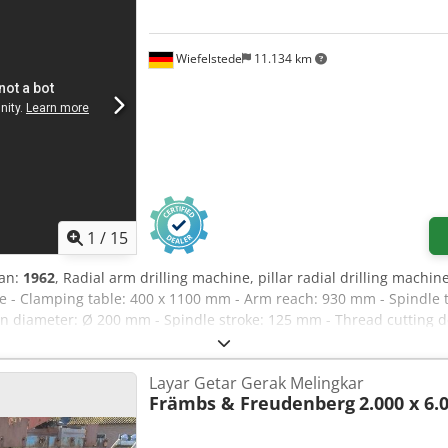
Wiefelstede
11.134 km
1
/
15
an:
1962
, Radial arm drilling machine, pillar radial drilling machi
ine - Clamping table: 400 x 1100 mm - Arm reach: 930 mm - Spindle
 diameter: Ø 200 mm - Spindle stroke: 125 mm - Thread cutting dev
ght: 1500 kg Credpfxoirax Uj Ah Rjf
Layar Getar Gerak Melingkar
Främbs & Freudenberg
2.000 x 6.0